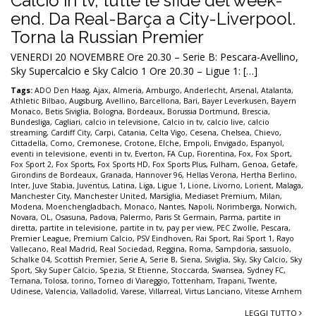
Calcio in tv, tutte le sfide del week-
end. Da Real-Barça a City-Liverpool.
Torna la Russian Premier
VENERDI 20 NOVEMBRE Ore 20.30 – Serie B: Pescara-Avellino,
Sky Supercalcio e Sky Calcio 1 Ore 20.30 – Ligue 1: […]
Tags:
ADO Den Haag
,
Ajax
,
Almeria
,
Amburgo
,
Anderlecht
,
Arsenal
,
Atalanta
,
Athletic Bilbao
,
Augsburg
,
Avellino
,
Barcellona
,
Bari
,
Bayer Leverkusen
,
Bayern
Monaco
,
Betis Siviglia
,
Bologna
,
Bordeaux
,
Borussia Dortmund
,
Brescia
,
Bundesliga
,
Cagliari
,
calcio in televisione
,
Calcio in tv
,
calcio live
,
calcio
streaming
,
Cardiff City
,
Carpi
,
Catania
,
Celta Vigo
,
Cesena
,
Chelsea
,
Chievo
,
Cittadella
,
Como
,
Cremonese
,
Crotone
,
Elche
,
Empoli
,
Envigado
,
Espanyol
,
eventi in televisione
,
eventi in tv
,
Everton
,
FA Cup
,
Fiorentina
,
Fox
,
Fox Sport
,
Fox Sport 2
,
Fox Sports
,
Fox Sports HD
,
Fox Sports Plus
,
Fulham
,
Genoa
,
Getafe
,
Girondins de Bordeaux
,
Granada
,
Hannover 96
,
Hellas Verona
,
Hertha Berlino
,
Inter
,
Juve Stabia
,
Juventus
,
Latina
,
Liga
,
Ligue 1
,
Lione
,
Livorno
,
Lorient
,
Malaga
,
Manchester City
,
Manchester United
,
Marsiglia
,
Mediaset Premium
,
Milan
,
Modena
,
Moenchengladbach
,
Monaco
,
Nantes
,
Napoli
,
Norimberga
,
Norwich
,
Novara
,
OL
,
Osasuna
,
Padova
,
Palermo
,
Paris St Germain
,
Parma
,
partite in
diretta
,
partite in televisione
,
partite in tv
,
pay per view
,
PEC Zwolle
,
Pescara
,
Premier League
,
Premium Calcio
,
PSV Eindhoven
,
Rai Sport
,
Rai Sport 1
,
Rayo
Vallecano
,
Real Madrid
,
Real Sociedad
,
Reggina
,
Roma
,
Sampdoria
,
sassuolo
,
Schalke 04
,
Scottish Premier
,
Serie A
,
Serie B
,
Siena
,
Siviglia
,
Sky
,
Sky Calcio
,
Sky
Sport
,
Sky Super Calcio
,
Spezia
,
St Etienne
,
Stoccarda
,
Swansea
,
Sydney FC
,
Ternana
,
Tolosa
,
torino
,
Torneo di Viareggio
,
Tottenham
,
Trapani
,
Twente
,
Udinese
,
Valencia
,
Valladolid
,
Varese
,
Villarreal
,
Virtus Lanciano
,
Vitesse Arnhem
LEGGI TUTTO