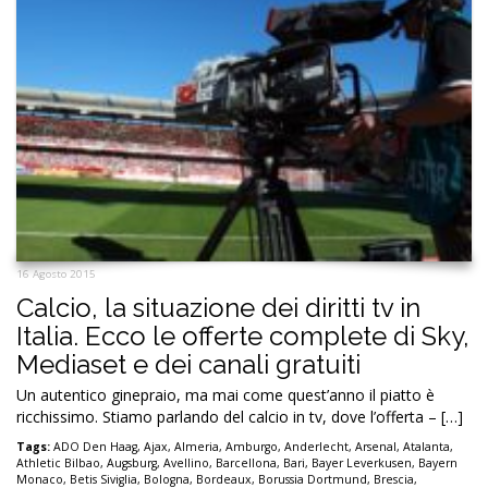
16 Agosto 2015
Calcio, la situazione dei diritti tv in
Italia. Ecco le offerte complete di Sky,
Mediaset e dei canali gratuiti
Un autentico ginepraio, ma mai come quest’anno il piatto è
ricchissimo. Stiamo parlando del calcio in tv, dove l’offerta – […]
Tags:
ADO Den Haag
,
Ajax
,
Almeria
,
Amburgo
,
Anderlecht
,
Arsenal
,
Atalanta
,
Athletic Bilbao
,
Augsburg
,
Avellino
,
Barcellona
,
Bari
,
Bayer Leverkusen
,
Bayern
Monaco
,
Betis Siviglia
,
Bologna
,
Bordeaux
,
Borussia Dortmund
,
Brescia
,