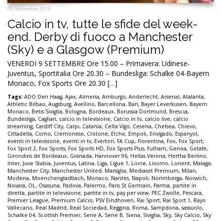
09 Settembre 2016
Calcio in tv, tutte le sfide del week-
end. Derby di fuoco a Manchester
(Sky) e a Glasgow (Premium)
VENERDI 9 SETTEMBRE Ore 15.00 – Primavera: Udinese-
Juventus, Sportitalia Ore 20.30 – Bundesliga: Schalke 04-Bayern
Monaco, Fox Sports Ore 20.30 […]
Tags:
ADO Den Haag
,
Ajax
,
Almeria
,
Amburgo
,
Anderlecht
,
Arsenal
,
Atalanta
,
Athletic Bilbao
,
Augsburg
,
Avellino
,
Barcellona
,
Bari
,
Bayer Leverkusen
,
Bayern
Monaco
,
Betis Siviglia
,
Bologna
,
Bordeaux
,
Borussia Dortmund
,
Brescia
,
Bundesliga
,
Cagliari
,
calcio in televisione
,
Calcio in tv
,
calcio live
,
calcio
streaming
,
Cardiff City
,
Carpi
,
Catania
,
Celta Vigo
,
Cesena
,
Chelsea
,
Chievo
,
Cittadella
,
Como
,
Cremonese
,
Crotone
,
Elche
,
Empoli
,
Envigado
,
Espanyol
,
eventi in televisione
,
eventi in tv
,
Everton
,
FA Cup
,
Fiorentina
,
Fox
,
Fox Sport
,
Fox Sport 2
,
Fox Sports
,
Fox Sports HD
,
Fox Sports Plus
,
Fulham
,
Genoa
,
Getafe
,
Girondins de Bordeaux
,
Granada
,
Hannover 96
,
Hellas Verona
,
Hertha Berlino
,
Inter
,
Juve Stabia
,
Juventus
,
Latina
,
Liga
,
Ligue 1
,
Lione
,
Livorno
,
Lorient
,
Malaga
,
Manchester City
,
Manchester United
,
Marsiglia
,
Mediaset Premium
,
Milan
,
Modena
,
Moenchengladbach
,
Monaco
,
Nantes
,
Napoli
,
Norimberga
,
Norwich
,
Novara
,
OL
,
Osasuna
,
Padova
,
Palermo
,
Paris St Germain
,
Parma
,
partite in
diretta
,
partite in televisione
,
partite in tv
,
pay per view
,
PEC Zwolle
,
Pescara
,
Premier League
,
Premium Calcio
,
PSV Eindhoven
,
Rai Sport
,
Rai Sport 1
,
Rayo
Vallecano
,
Real Madrid
,
Real Sociedad
,
Reggina
,
Roma
,
Sampdoria
,
sassuolo
,
Schalke 04
,
Scottish Premier
,
Serie A
,
Serie B
,
Siena
,
Siviglia
,
Sky
,
Sky Calcio
,
Sky