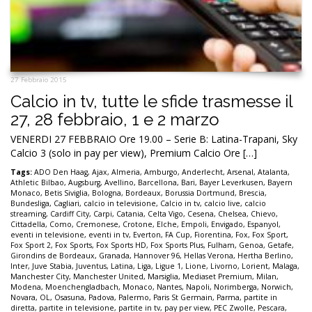
27 Febbraio 2015
Calcio in tv, tutte le sfide trasmesse il
27, 28 febbraio, 1 e 2 marzo
VENERDI 27 FEBBRAIO Ore 19.00 – Serie B: Latina-Trapani, Sky
Calcio 3 (solo in pay per view), Premium Calcio Ore […]
Tags:
ADO Den Haag
,
Ajax
,
Almeria
,
Amburgo
,
Anderlecht
,
Arsenal
,
Atalanta
,
Athletic Bilbao
,
Augsburg
,
Avellino
,
Barcellona
,
Bari
,
Bayer Leverkusen
,
Bayern
Monaco
,
Betis Siviglia
,
Bologna
,
Bordeaux
,
Borussia Dortmund
,
Brescia
,
Bundesliga
,
Cagliari
,
calcio in televisione
,
Calcio in tv
,
calcio live
,
calcio
streaming
,
Cardiff City
,
Carpi
,
Catania
,
Celta Vigo
,
Cesena
,
Chelsea
,
Chievo
,
Cittadella
,
Como
,
Cremonese
,
Crotone
,
Elche
,
Empoli
,
Envigado
,
Espanyol
,
eventi in televisione
,
eventi in tv
,
Everton
,
FA Cup
,
Fiorentina
,
Fox
,
Fox Sport
,
Fox Sport 2
,
Fox Sports
,
Fox Sports HD
,
Fox Sports Plus
,
Fulham
,
Genoa
,
Getafe
,
Girondins de Bordeaux
,
Granada
,
Hannover 96
,
Hellas Verona
,
Hertha Berlino
,
Inter
,
Juve Stabia
,
Juventus
,
Latina
,
Liga
,
Ligue 1
,
Lione
,
Livorno
,
Lorient
,
Malaga
,
Manchester City
,
Manchester United
,
Marsiglia
,
Mediaset Premium
,
Milan
,
Modena
,
Moenchengladbach
,
Monaco
,
Nantes
,
Napoli
,
Norimberga
,
Norwich
,
Novara
,
OL
,
Osasuna
,
Padova
,
Palermo
,
Paris St Germain
,
Parma
,
partite in
diretta
,
partite in televisione
,
partite in tv
,
pay per view
,
PEC Zwolle
,
Pescara
,