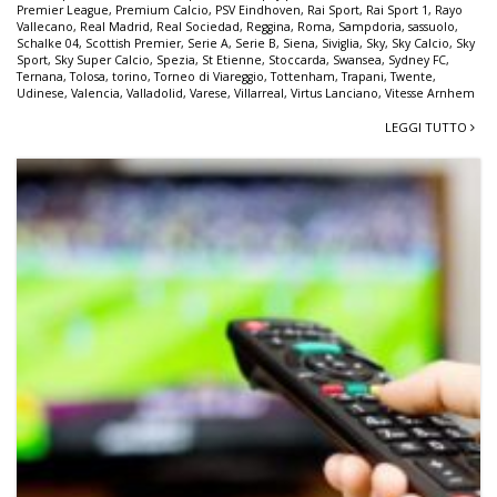
Premier League
,
Premium Calcio
,
PSV Eindhoven
,
Rai Sport
,
Rai Sport 1
,
Rayo
Vallecano
,
Real Madrid
,
Real Sociedad
,
Reggina
,
Roma
,
Sampdoria
,
sassuolo
,
Schalke 04
,
Scottish Premier
,
Serie A
,
Serie B
,
Siena
,
Siviglia
,
Sky
,
Sky Calcio
,
Sky
Sport
,
Sky Super Calcio
,
Spezia
,
St Etienne
,
Stoccarda
,
Swansea
,
Sydney FC
,
Ternana
,
Tolosa
,
torino
,
Torneo di Viareggio
,
Tottenham
,
Trapani
,
Twente
,
Udinese
,
Valencia
,
Valladolid
,
Varese
,
Villarreal
,
Virtus Lanciano
,
Vitesse Arnhem
LEGGI TUTTO