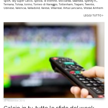
Sport
,
Sky Super Calcio
,
Spezia
,
St Etienne
,
Stoccarda
,
Swansea
,
Sydney FC
,
Ternana
,
Tolosa
,
torino
,
Torneo di Viareggio
,
Tottenham
,
Trapani
,
Twente
,
Udinese
,
Valencia
,
Valladolid
,
Varese
,
Villarreal
,
Virtus Lanciano
,
Vitesse Arnhem
LEGGI TUTTO
20 Novembre 2015