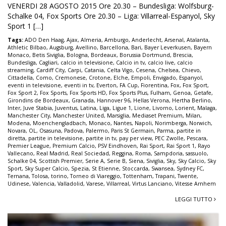
VENERDI 28 AGOSTO 2015 Ore 20.30 – Bundesliga: Wolfsburg-
Schalke 04, Fox Sports Ore 20.30 – Liga: Villarreal-Espanyol, Sky
Sport 1 […]
Tags:
ADO Den Haag
,
Ajax
,
Almeria
,
Amburgo
,
Anderlecht
,
Arsenal
,
Atalanta
,
Athletic Bilbao
,
Augsburg
,
Avellino
,
Barcellona
,
Bari
,
Bayer Leverkusen
,
Bayern
Monaco
,
Betis Siviglia
,
Bologna
,
Bordeaux
,
Borussia Dortmund
,
Brescia
,
Bundesliga
,
Cagliari
,
calcio in televisione
,
Calcio in tv
,
calcio live
,
calcio
streaming
,
Cardiff City
,
Carpi
,
Catania
,
Celta Vigo
,
Cesena
,
Chelsea
,
Chievo
,
Cittadella
,
Como
,
Cremonese
,
Crotone
,
Elche
,
Empoli
,
Envigado
,
Espanyol
,
eventi in televisione
,
eventi in tv
,
Everton
,
FA Cup
,
Fiorentina
,
Fox
,
Fox Sport
,
Fox Sport 2
,
Fox Sports
,
Fox Sports HD
,
Fox Sports Plus
,
Fulham
,
Genoa
,
Getafe
,
Girondins de Bordeaux
,
Granada
,
Hannover 96
,
Hellas Verona
,
Hertha Berlino
,
Inter
,
Juve Stabia
,
Juventus
,
Latina
,
Liga
,
Ligue 1
,
Lione
,
Livorno
,
Lorient
,
Malaga
,
Manchester City
,
Manchester United
,
Marsiglia
,
Mediaset Premium
,
Milan
,
Modena
,
Moenchengladbach
,
Monaco
,
Nantes
,
Napoli
,
Norimberga
,
Norwich
,
Novara
,
OL
,
Osasuna
,
Padova
,
Palermo
,
Paris St Germain
,
Parma
,
partite in
diretta
,
partite in televisione
,
partite in tv
,
pay per view
,
PEC Zwolle
,
Pescara
,
Premier League
,
Premium Calcio
,
PSV Eindhoven
,
Rai Sport
,
Rai Sport 1
,
Rayo
Vallecano
,
Real Madrid
,
Real Sociedad
,
Reggina
,
Roma
,
Sampdoria
,
sassuolo
,
Schalke 04
,
Scottish Premier
,
Serie A
,
Serie B
,
Siena
,
Siviglia
,
Sky
,
Sky Calcio
,
Sky
Sport
,
Sky Super Calcio
,
Spezia
,
St Etienne
,
Stoccarda
,
Swansea
,
Sydney FC
,
Ternana
,
Tolosa
,
torino
,
Torneo di Viareggio
,
Tottenham
,
Trapani
,
Twente
,
Udinese
,
Valencia
,
Valladolid
,
Varese
,
Villarreal
,
Virtus Lanciano
,
Vitesse Arnhem
LEGGI TUTTO