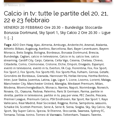
20 Febbraio 2015
Calcio in tv: tutte le partite del 20, 21,
22 e 23 febbraio
VENERDI 20 FEBBRAIO Ore 20.30 – Bundesliga: Stoccarda-
Borussia Dortmund, Sky Sport 1, Sky Calcio 2 Ore 20.30 – Ligue
1: […]
Tags:
ADO Den Haag
,
Ajax
,
Almeria
,
Amburgo
,
Anderlecht
,
Arsenal
,
Atalanta
,
Athletic Bilbao
,
Augsburg
,
Avellino
,
Barcellona
,
Bari
,
Bayer Leverkusen
,
Bayern
Monaco
,
Betis Siviglia
,
Bologna
,
Bordeaux
,
Borussia Dortmund
,
Brescia
,
Bundesliga
,
Cagliari
,
calcio in televisione
,
Calcio in tv
,
calcio live
,
calcio
streaming
,
Cardiff City
,
Carpi
,
Catania
,
Celta Vigo
,
Cesena
,
Chelsea
,
Chievo
,
Cittadella
,
Como
,
Cremonese
,
Crotone
,
Elche
,
Empoli
,
Envigado
,
Espanyol
,
eventi in televisione
,
eventi in tv
,
Everton
,
FA Cup
,
Fiorentina
,
Fox
,
Fox Sport
,
Fox Sport 2
,
Fox Sports
,
Fox Sports HD
,
Fox Sports Plus
,
Fulham
,
Genoa
,
Getafe
,
Girondins de Bordeaux
,
Granada
,
Hannover 96
,
Hellas Verona
,
Hertha Berlino
,
Inter
,
Juve Stabia
,
Juventus
,
Latina
,
Liga
,
Ligue 1
,
Lione
,
Livorno
,
Lorient
,
Malaga
,
Manchester City
,
Manchester United
,
Marsiglia
,
Mediaset Premium
,
Milan
,
Modena
,
Moenchengladbach
,
Monaco
,
Nantes
,
Napoli
,
Norimberga
,
Norwich
,
Novara
,
OL
,
Osasuna
,
Padova
,
Palermo
,
Paris St Germain
,
Parma
,
partite in
diretta
,
partite in televisione
,
partite in tv
,
pay per view
,
PEC Zwolle
,
Pescara
,
Premier League
,
Premium Calcio
,
PSV Eindhoven
,
Rai Sport
,
Rai Sport 1
,
Rayo
Vallecano
,
Real Madrid
,
Real Sociedad
,
Reggina
,
Roma
,
Sampdoria
,
sassuolo
,
Schalke 04
,
Scottish Premier
,
Serie A
,
Serie B
,
Siena
,
Siviglia
,
Sky
,
Sky Calcio
,
Sky
Sport
,
Sky Super Calcio
,
Spezia
,
St Etienne
,
Stoccarda
,
Swansea
,
Sydney FC
,
Ternana
,
Tolosa
,
torino
,
Torneo di Viareggio
,
Tottenham
,
Trapani
,
Twente
,