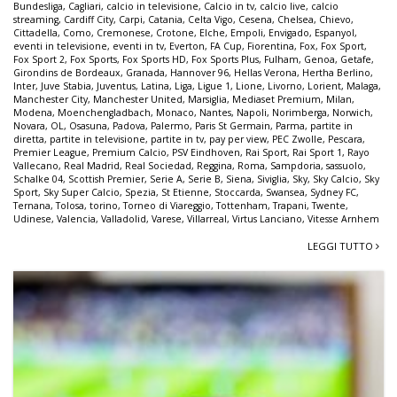
Bundesliga
,
Cagliari
,
calcio in televisione
,
Calcio in tv
,
calcio live
,
calcio
streaming
,
Cardiff City
,
Carpi
,
Catania
,
Celta Vigo
,
Cesena
,
Chelsea
,
Chievo
,
Cittadella
,
Como
,
Cremonese
,
Crotone
,
Elche
,
Empoli
,
Envigado
,
Espanyol
,
eventi in televisione
,
eventi in tv
,
Everton
,
FA Cup
,
Fiorentina
,
Fox
,
Fox Sport
,
Fox Sport 2
,
Fox Sports
,
Fox Sports HD
,
Fox Sports Plus
,
Fulham
,
Genoa
,
Getafe
,
Girondins de Bordeaux
,
Granada
,
Hannover 96
,
Hellas Verona
,
Hertha Berlino
,
Inter
,
Juve Stabia
,
Juventus
,
Latina
,
Liga
,
Ligue 1
,
Lione
,
Livorno
,
Lorient
,
Malaga
,
Manchester City
,
Manchester United
,
Marsiglia
,
Mediaset Premium
,
Milan
,
Modena
,
Moenchengladbach
,
Monaco
,
Nantes
,
Napoli
,
Norimberga
,
Norwich
,
Novara
,
OL
,
Osasuna
,
Padova
,
Palermo
,
Paris St Germain
,
Parma
,
partite in
diretta
,
partite in televisione
,
partite in tv
,
pay per view
,
PEC Zwolle
,
Pescara
,
Premier League
,
Premium Calcio
,
PSV Eindhoven
,
Rai Sport
,
Rai Sport 1
,
Rayo
Vallecano
,
Real Madrid
,
Real Sociedad
,
Reggina
,
Roma
,
Sampdoria
,
sassuolo
,
Schalke 04
,
Scottish Premier
,
Serie A
,
Serie B
,
Siena
,
Siviglia
,
Sky
,
Sky Calcio
,
Sky
Sport
,
Sky Super Calcio
,
Spezia
,
St Etienne
,
Stoccarda
,
Swansea
,
Sydney FC
,
Ternana
,
Tolosa
,
torino
,
Torneo di Viareggio
,
Tottenham
,
Trapani
,
Twente
,
Udinese
,
Valencia
,
Valladolid
,
Varese
,
Villarreal
,
Virtus Lanciano
,
Vitesse Arnhem
LEGGI TUTTO