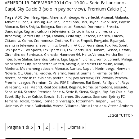
VENERDI 19 DICEMBRE 2014 Ore 19.00 – Serie B: Lanciano-
Carpi, Sky Calcio 3 (solo in pay per view), Premium Calcio […]
Tags:
ADO Den Haag
,
Ajax
,
Almeria
,
Amburgo
,
Anderlecht
,
Arsenal
,
Atalanta
,
Athletic Bilbao
,
Augsburg
,
Avellino
,
Barcellona
,
Bari
,
Bayer Leverkusen
,
Bayern
Monaco
,
Betis Siviglia
,
Bologna
,
Bordeaux
,
Borussia Dortmund
,
Brescia
,
Bundesliga
,
Cagliari
,
calcio in televisione
,
Calcio in tv
,
calcio live
,
calcio
streaming
,
Cardiff City
,
Carpi
,
Catania
,
Celta Vigo
,
Cesena
,
Chelsea
,
Chievo
,
Cittadella
,
Como
,
Cremonese
,
Crotone
,
Elche
,
Empoli
,
Envigado
,
Espanyol
,
eventi in televisione
,
eventi in tv
,
Everton
,
FA Cup
,
Fiorentina
,
Fox
,
Fox Sport
,
Fox Sport 2
,
Fox Sports
,
Fox Sports HD
,
Fox Sports Plus
,
Fulham
,
Genoa
,
Getafe
,
Girondins de Bordeaux
,
Granada
,
Hannover 96
,
Hellas Verona
,
Hertha Berlino
,
Inter
,
Juve Stabia
,
Juventus
,
Latina
,
Liga
,
Ligue 1
,
Lione
,
Livorno
,
Lorient
,
Malaga
,
Manchester City
,
Manchester United
,
Marsiglia
,
Mediaset Premium
,
Milan
,
Modena
,
Moenchengladbach
,
Monaco
,
Nantes
,
Napoli
,
Norimberga
,
Norwich
,
Novara
,
OL
,
Osasuna
,
Padova
,
Palermo
,
Paris St Germain
,
Parma
,
partite in
diretta
,
partite in televisione
,
partite in tv
,
pay per view
,
PEC Zwolle
,
Pescara
,
Premier League
,
Premium Calcio
,
PSV Eindhoven
,
Rai Sport
,
Rai Sport 1
,
Rayo
Vallecano
,
Real Madrid
,
Real Sociedad
,
Reggina
,
Roma
,
Sampdoria
,
sassuolo
,
Schalke 04
,
Scottish Premier
,
Serie A
,
Serie B
,
Siena
,
Siviglia
,
Sky
,
Sky Calcio
,
Sky
Sport
,
Sky Super Calcio
,
Spezia
,
St Etienne
,
Stoccarda
,
Swansea
,
Sydney FC
,
Ternana
,
Tolosa
,
torino
,
Torneo di Viareggio
,
Tottenham
,
Trapani
,
Twente
,
Udinese
,
Valencia
,
Valladolid
,
Varese
,
Villarreal
,
Virtus Lanciano
,
Vitesse Arnhem
LEGGI TUTTO
Pagina 1 di 5
1
2
...
»
Ultima »