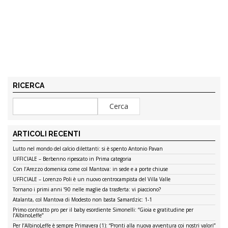
RICERCA
ARTICOLI RECENTI
Lutto nel mondo del calcio dilettanti: si è spento Antonio Pavan
UFFICIALE – Berbenno ripescato in Prima categoria
Con l’Arezzo domenica come col Mantova: in sede e a porte chiuse
UFFICIALE – Lorenzo Poli è un nuovo centrocampista del Villa Valle
Tornano i primi anni ’90 nelle maglie da trasferta: vi piacciono?
Atalanta, col Mantova di Modesto non basta Samardzic: 1-1
Primo contratto pro per il baby esordiente Simonelli: “Gioia e gratitudine per
l’AlbinoLeffe”
Per l’AlbinoLeffe è sempre Primavera (1): “Pronti alla nuova avventura coi nostri valori”