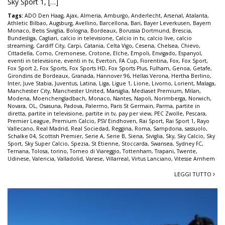
Sky Sport 1, […]
Tags:
ADO Den Haag
,
Ajax
,
Almeria
,
Amburgo
,
Anderlecht
,
Arsenal
,
Atalanta
,
Athletic Bilbao
,
Augsburg
,
Avellino
,
Barcellona
,
Bari
,
Bayer Leverkusen
,
Bayern
Monaco
,
Betis Siviglia
,
Bologna
,
Bordeaux
,
Borussia Dortmund
,
Brescia
,
Bundesliga
,
Cagliari
,
calcio in televisione
,
Calcio in tv
,
calcio live
,
calcio
streaming
,
Cardiff City
,
Carpi
,
Catania
,
Celta Vigo
,
Cesena
,
Chelsea
,
Chievo
,
Cittadella
,
Como
,
Cremonese
,
Crotone
,
Elche
,
Empoli
,
Envigado
,
Espanyol
,
eventi in televisione
,
eventi in tv
,
Everton
,
FA Cup
,
Fiorentina
,
Fox
,
Fox Sport
,
Fox Sport 2
,
Fox Sports
,
Fox Sports HD
,
Fox Sports Plus
,
Fulham
,
Genoa
,
Getafe
,
Girondins de Bordeaux
,
Granada
,
Hannover 96
,
Hellas Verona
,
Hertha Berlino
,
Inter
,
Juve Stabia
,
Juventus
,
Latina
,
Liga
,
Ligue 1
,
Lione
,
Livorno
,
Lorient
,
Malaga
,
Manchester City
,
Manchester United
,
Marsiglia
,
Mediaset Premium
,
Milan
,
Modena
,
Moenchengladbach
,
Monaco
,
Nantes
,
Napoli
,
Norimberga
,
Norwich
,
Novara
,
OL
,
Osasuna
,
Padova
,
Palermo
,
Paris St Germain
,
Parma
,
partite in
diretta
,
partite in televisione
,
partite in tv
,
pay per view
,
PEC Zwolle
,
Pescara
,
Premier League
,
Premium Calcio
,
PSV Eindhoven
,
Rai Sport
,
Rai Sport 1
,
Rayo
Vallecano
,
Real Madrid
,
Real Sociedad
,
Reggina
,
Roma
,
Sampdoria
,
sassuolo
,
Schalke 04
,
Scottish Premier
,
Serie A
,
Serie B
,
Siena
,
Siviglia
,
Sky
,
Sky Calcio
,
Sky
Sport
,
Sky Super Calcio
,
Spezia
,
St Etienne
,
Stoccarda
,
Swansea
,
Sydney FC
,
Ternana
,
Tolosa
,
torino
,
Torneo di Viareggio
,
Tottenham
,
Trapani
,
Twente
,
Udinese
,
Valencia
,
Valladolid
,
Varese
,
Villarreal
,
Virtus Lanciano
,
Vitesse Arnhem
LEGGI TUTTO