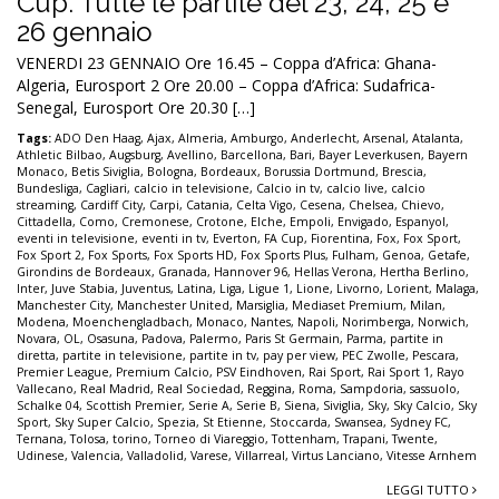
Cup. Tutte le partite del 23, 24, 25 e
26 gennaio
VENERDI 23 GENNAIO Ore 16.45 – Coppa d’Africa: Ghana-
Algeria, Eurosport 2 Ore 20.00 – Coppa d’Africa: Sudafrica-
Senegal, Eurosport Ore 20.30 […]
Tags:
ADO Den Haag
,
Ajax
,
Almeria
,
Amburgo
,
Anderlecht
,
Arsenal
,
Atalanta
,
Athletic Bilbao
,
Augsburg
,
Avellino
,
Barcellona
,
Bari
,
Bayer Leverkusen
,
Bayern
Monaco
,
Betis Siviglia
,
Bologna
,
Bordeaux
,
Borussia Dortmund
,
Brescia
,
Bundesliga
,
Cagliari
,
calcio in televisione
,
Calcio in tv
,
calcio live
,
calcio
streaming
,
Cardiff City
,
Carpi
,
Catania
,
Celta Vigo
,
Cesena
,
Chelsea
,
Chievo
,
Cittadella
,
Como
,
Cremonese
,
Crotone
,
Elche
,
Empoli
,
Envigado
,
Espanyol
,
eventi in televisione
,
eventi in tv
,
Everton
,
FA Cup
,
Fiorentina
,
Fox
,
Fox Sport
,
Fox Sport 2
,
Fox Sports
,
Fox Sports HD
,
Fox Sports Plus
,
Fulham
,
Genoa
,
Getafe
,
Girondins de Bordeaux
,
Granada
,
Hannover 96
,
Hellas Verona
,
Hertha Berlino
,
Inter
,
Juve Stabia
,
Juventus
,
Latina
,
Liga
,
Ligue 1
,
Lione
,
Livorno
,
Lorient
,
Malaga
,
Manchester City
,
Manchester United
,
Marsiglia
,
Mediaset Premium
,
Milan
,
Modena
,
Moenchengladbach
,
Monaco
,
Nantes
,
Napoli
,
Norimberga
,
Norwich
,
Novara
,
OL
,
Osasuna
,
Padova
,
Palermo
,
Paris St Germain
,
Parma
,
partite in
diretta
,
partite in televisione
,
partite in tv
,
pay per view
,
PEC Zwolle
,
Pescara
,
Premier League
,
Premium Calcio
,
PSV Eindhoven
,
Rai Sport
,
Rai Sport 1
,
Rayo
Vallecano
,
Real Madrid
,
Real Sociedad
,
Reggina
,
Roma
,
Sampdoria
,
sassuolo
,
Schalke 04
,
Scottish Premier
,
Serie A
,
Serie B
,
Siena
,
Siviglia
,
Sky
,
Sky Calcio
,
Sky
Sport
,
Sky Super Calcio
,
Spezia
,
St Etienne
,
Stoccarda
,
Swansea
,
Sydney FC
,
Ternana
,
Tolosa
,
torino
,
Torneo di Viareggio
,
Tottenham
,
Trapani
,
Twente
,
Udinese
,
Valencia
,
Valladolid
,
Varese
,
Villarreal
,
Virtus Lanciano
,
Vitesse Arnhem
LEGGI TUTTO