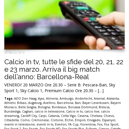
20 Marzo 2015
Calcio in tv, tutte le sfide del 20, 21, 22
e 23 marzo. Arriva il big match
dell’anno: Barcellona-Real
VENERDI’ 20 MARZO Ore 20.30 – Serie B: Pescara-Bari, Sky
Sport 1, Sky Calcio 1, Premium Calcio Ore 20.30 – […]
Tags:
ADO Den Haag
,
Ajax
,
Almeria
,
Amburgo
,
Anderlecht
,
Arsenal
,
Atalanta
,
Athletic Bilbao
,
Augsburg
,
Avellino
,
Barcellona
,
Bari
,
Bayer Leverkusen
,
Bayern
Monaco
,
Betis Siviglia
,
Bologna
,
Bordeaux
,
Borussia Dortmund
,
Brescia
,
Bundesliga
,
Cagliari
,
calcio in televisione
,
Calcio in tv
,
calcio live
,
calcio
streaming
,
Cardiff City
,
Carpi
,
Catania
,
Celta Vigo
,
Cesena
,
Chelsea
,
Chievo
,
Cittadella
,
Como
,
Cremonese
,
Crotone
,
Elche
,
Empoli
,
Envigado
,
Espanyol
,
eventi in televisione
,
eventi in tv
,
Everton
,
FA Cup
,
Fiorentina
,
Fox
,
Fox Sport
,
Fox Sport 2
,
Fox Sports
,
Fox Sports HD
,
Fox Sports Plus
,
Fulham
,
Genoa
,
Getafe
,