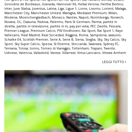
Girondins de Bordeaux
,
Granada
,
Hannover 96
,
Hellas Verona
,
Hertha Berlino
,
Inter
,
Juve Stabia
,
Juventus
,
Latina
,
Liga
,
Ligue 1
,
Lione
,
Livorno
,
Lorient
,
Malaga
,
Manchester City
,
Manchester United
,
Marsiglia
,
Mediaset Premium
,
Milan
,
Modena
,
Moenchengladbach
,
Monaco
,
Nantes
,
Napoli
,
Norimberga
,
Norwich
,
Novara
,
OL
,
Osasuna
,
Padova
,
Palermo
,
Paris St Germain
,
Parma
,
partite in
diretta
,
partite in televisione
,
partite in tv
,
pay per view
,
PEC Zwolle
,
Pescara
,
Premier League
,
Premium Calcio
,
PSV Eindhoven
,
Rai Sport
,
Rai Sport 1
,
Rayo
Vallecano
,
Real Madrid
,
Real Sociedad
,
Reggina
,
Roma
,
Sampdoria
,
sassuolo
,
Schalke 04
,
Scottish Premier
,
Serie A
,
Serie B
,
Siena
,
Siviglia
,
Sky
,
Sky Calcio
,
Sky
Sport
,
Sky Super Calcio
,
Spezia
,
St Etienne
,
Stoccarda
,
Swansea
,
Sydney FC
,
Ternana
,
Tolosa
,
torino
,
Torneo di Viareggio
,
Tottenham
,
Trapani
,
Twente
,
Udinese
,
Valencia
,
Valladolid
,
Varese
,
Villarreal
,
Virtus Lanciano
,
Vitesse Arnhem
LEGGI TUTTO