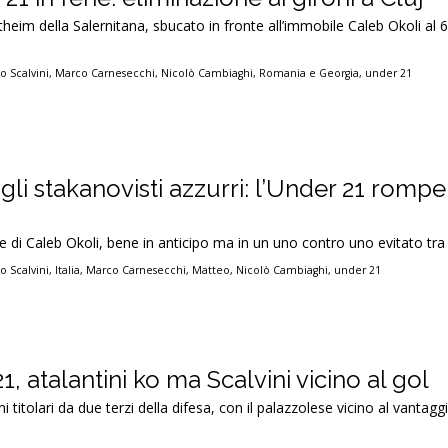
heim della Salernitana, sbucato in fronte all’immobile Caleb Okoli al 
o Scalvini
,
Marco Carnesecchi
,
Nicolò Cambiaghi
,
Romania e Georgia
,
under 21
 gli stakanovisti azzurri: l’Under 21 rompe 
e di Caleb Okoli, bene in anticipo ma in un uno contro uno evitato tra 
o Scalvini
,
Italia
,
Marco Carnesecchi
,
Matteo
,
Nicolò Cambiaghi
,
under 21
, atalantini ko ma Scalvini vicino al gol
i titolari da due terzi della difesa, con il palazzolese vicino al vantaggi