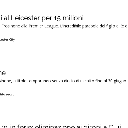
i al Leicester per 15 milioni
 Frosinone alla Premier League. L’incredibile parabola del figlio di (e d
cester City
ne
inone, a titolo temporaneo senza diritto di riscatto fino al 30 giugno
tito secco
21 in ferie: eliminazione ai gironi a Cluj