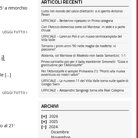
ARTICOLI RECENTI
65′ a rimorchio
Lutto nel mondo del calcio dilettanti: si è spento Antonio
Pavan
UFFICIALE – Berbenno ripescato in Prima categoria
Con l’Arezzo domenica come col Mantova: in sede e a porte
chiuse
LEGGI TUTTO
UFFICIALE – Lorenzo Poli è un nuovo centrocampista del
Villa Valle
Tornano i primi anni ’90 nelle maglie da trasferta: vi
piacciono?
Atalanta, col Mantova di Modesto non basta Samardzic: 1-1
il
Primo contratto pro per il baby esordiente Simonelli: “Gioia e
gratitudine per l’AlbinoLeffe”
Per l’AlbinoLeffe è sempre Primavera (1): “Pronti alla nuova
le […]
avventura coi nostri valori”
UFFICIALE – La numero 11 del Villa Valle torna sulle spalle di
Giorgio Siani
UFFICIALE – Alessandro Sangiorgi torna alla Real Calepina
LEGGI TUTTO
ARCHIVI
2026
2025
o al 21′
2024
Dicembre
Novembre