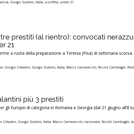
rancia
,
Giorgio Scalvini
,
Italia
,
sconfitta
,
under 21
 tre prestiti (al rientro): convocati nerazzu
er 21
rme a ruota della preparazione a Tirrenia (Pisa) di settimana scorsa. 
ei
,
Giorgio Cittadini
,
Giorgio Scalvini
,
Italia
,
Marco Carnesecchi
,
Nicolò Cambiaghi
,
Paol
lantini più 3 prestiti
er gli Europei di categoria in Romania e Georgia (dal 21 giugno all’8 lu
o Cittadini
,
Giorgio Scalvini
,
Italia
,
Marco Carnesecchi
,
nazionale
,
Nicolò Cambiaghi
,
s