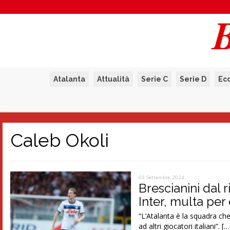
Atalanta
Attualità
Serie C
Serie D
Ec
Caleb Okoli
03 Settembre 2024
Brescianini dal r
Inter, multa per
“L’Atalanta è la squadra c
ad altri giocatori italiani”. […