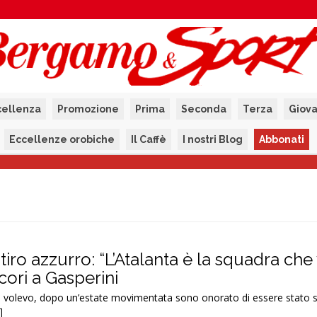
cellenza
Promozione
Prima
Seconda
Terza
Giova
Eccellenze orobiche
Il Caffè
I nostri Blog
Abbonati
itiro azzurro: “L’Atalanta è la squadra che
 cori a Gasperini
he volevo, dopo un’estate movimentata sono onorato di essere stato 
]