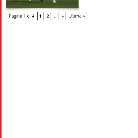
Pagina 1 di 4
1
2
...
»
Ultima »