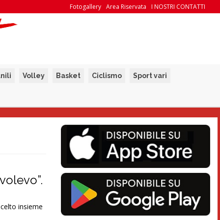
Fotogallery
Area Riservata
I NOSTRI CONTATTI
nili
Volley
Basket
Ciclismo
Sport vari
 volevo”.
scelto insieme