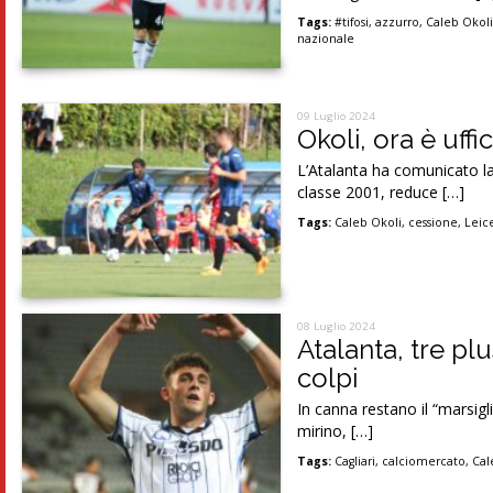
Tags:
#tifosi
,
azzurro
,
Caleb Okol
nazionale
09 Luglio 2024
Okoli, ora è uffic
L’Atalanta ha comunicato la 
classe 2001, reduce […]
Tags:
Caleb Okoli
,
cessione
,
Leice
08 Luglio 2024
Atalanta, tre pl
colpi
In canna restano il “marsigl
mirino, […]
Tags:
Cagliari
,
calciomercato
,
Cal