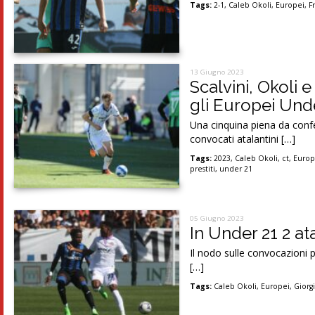
Tags:
2-1
,
Caleb Okoli
,
Europei
,
F
13 Giugno 2023
Scalvini, Okoli e
gli Europei Und
Una cinquina piena da confe
convocati atalantini […]
Tags:
2023
,
Caleb Okoli
,
ct
,
Europ
prestiti
,
under 21
05 Giugno 2023
In Under 21 2 ata
Il nodo sulle convocazioni p
[…]
Tags:
Caleb Okoli
,
Europei
,
Giorgi