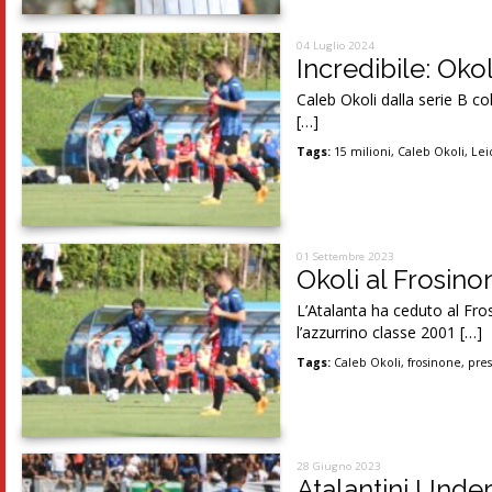
04 Luglio 2024
Incredibile: Okol
Caleb Okoli dalla serie B col
[…]
Tags:
15 milioni
,
Caleb Okoli
,
Lei
01 Settembre 2023
Okoli al Frosino
L’Atalanta ha ceduto al Fros
l’azzurrino classe 2001 […]
Tags:
Caleb Okoli
,
frosinone
,
pres
28 Giugno 2023
Atalantini Under 