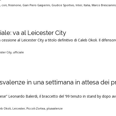
i
,
cori
,
frosinone
,
Gian Piero Gasperini
,
Giudice Sportivo
,
Inter
,
Italia
,
Marco Brescianini
iale: va al Leicester City
cessione al Leicester City a titolo definitivo di Caleb Okoli. Il difensor
ster City
,
ufficiale
usvalenze in una settimana in attesa dei p
iese” Leonardo Balerdi, il braccetto del ’99 tenuto in stand by dopo ave
eb Okoli
,
Leicester
,
Piccoli-Zortea
,
plusvalenze