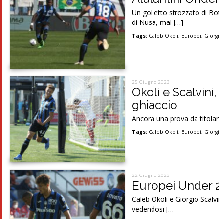
Un golletto strozzato di Bot
di Nusa, mal […]
Tags:
Caleb Okoli
,
Europei
,
Giorgi
25 Giugno 2023
Okoli e Scalvini,
ghiaccio
Ancora una prova da titolar
Tags:
Caleb Okoli
,
Europei
,
Giorgi
22 Giugno 2023
Europei Under 21
Caleb Okoli e Giorgio Scalvin
vedendosi […]