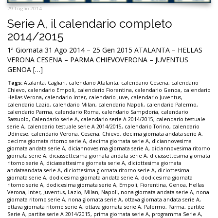
29 Luglio 2014
Serie A, il calendario completo
2014/2015
1ª Giornata 31 Ago 2014 – 25 Gen 2015 ATALANTA – HELLAS
VERONA CESENA – PARMA CHIEVOVERONA – JUVENTUS
GENOA […]
Tags:
Atalanta
,
Cagliari
,
calendario Atalanta
,
calendario Cesena
,
calendario
Chievo
,
calendario Empoli
,
calendario Fiorentina
,
calendario Genoa
,
calendario
Hellas Verona
,
calendario Inter
,
calendario Juve
,
calendario Juventus
,
calendario Lazio
,
calendario Milan
,
calendario Napoli
,
calendario Palermo
,
calendario Parma
,
calendario Roma
,
calendario Sampdoria
,
calendario
Sassuolo
,
Calendario serie A
,
calendario serie A 2014/2015
,
calendario testuale
serie A
,
calendario testuale serie A 2014/2015
,
calendario Torino
,
calendario
Udinese
,
calendario Verona
,
Cesena
,
Chievo
,
decima giornata andata serie A
,
decima giornata ritorno serie A
,
decima giornata serie A
,
diciannovesima
giornata andata serie A
,
diciannovesima giornata serie A
,
diciannovesima ritorno
giornata serie A
,
diciassettesima giornata andata serie A
,
diciassettesima giornata
ritorno serie A
,
diciassettesima giornata serie A
,
diciottesima giornata
andataandata serie A
,
diciottesima giornata ritorno serie A
,
diciottesima
giornata serie A
,
dodicesima giornata andata serie A
,
dodicesima giornata
ritorno serie A
,
dodicesima giornata serie A
,
Empoli
,
Fiorentina
,
Genoa
,
Hellas
Verona
,
Inter
,
Juventus
,
Lazio
,
Milan
,
Napoli
,
nona giornata andata serie A
,
nona
giornata ritorno serie A
,
nona giornata serie A
,
ottava giornata andata serie A
,
ottava giornata ritorno serie A
,
ottava giornata serie A
,
Palermo
,
Parma
,
partite
Serie A
,
partite serie A 2014/2015
,
prima giornata serie A
,
programma Serie A
,