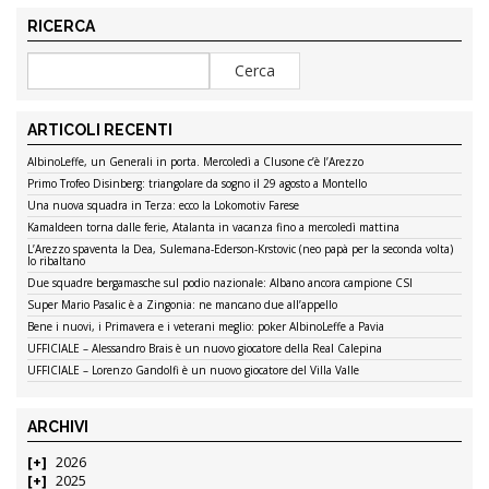
RICERCA
ARTICOLI RECENTI
AlbinoLeffe, un Generali in porta. Mercoledì a Clusone c’è l’Arezzo
Primo Trofeo Disinberg: triangolare da sogno il 29 agosto a Montello
Una nuova squadra in Terza: ecco la Lokomotiv Farese
Kamaldeen torna dalle ferie, Atalanta in vacanza fino a mercoledì mattina
L’Arezzo spaventa la Dea, Sulemana-Ederson-Krstovic (neo papà per la seconda volta)
lo ribaltano
Due squadre bergamasche sul podio nazionale: Albano ancora campione CSI
Super Mario Pasalic è a Zingonia: ne mancano due all’appello
Bene i nuovi, i Primavera e i veterani meglio: poker AlbinoLeffe a Pavia
UFFICIALE – Alessandro Brais è un nuovo giocatore della Real Calepina
UFFICIALE – Lorenzo Gandolfi è un nuovo giocatore del Villa Valle
ARCHIVI
2026
2025