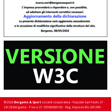
©2026
Bergamo & Sport
società cooperativa - Piazzale San Paolo 27 -
24128 Bergamo - P Iva e CF: 03589380165 - Reg. Imprese BG-391399 -