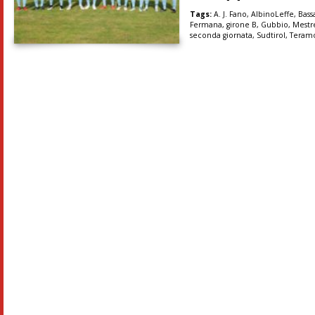
Tags:
A. J. Fano
,
AlbinoLeffe
,
Bass
Fermana
,
girone B
,
Gubbio
,
Mestr
seconda giornata
,
Sudtirol
,
Teram