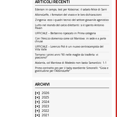
ARTICOLI RECENTI
Ederson in campo, test per Kolasinac: il sabato felice di Sarri
AlbinoLeffe, i formatori del vivaio e le loro dichiarazioni
Zingonia: ecco i quadri tecnici del settore giovanile agonistico
Lutto nel mondo del calcio dilettanti: si è spento Antonio
Pavan
UFFICIALE – Berbenno ripescato in Prima categoria
Con l’Arezzo domenica come col Mantova: in sede e a porte
chiuse
UFFICIALE – Lorenzo Poli è un nuovo centrocampista del
Villa Valle
Tornano i primi anni ’90 nelle maglie da trasferta: vi
piacciono?
Atalanta, col Mantova di Modesto non basta Samardzic: 1-1
Primo contratto pro per il baby esordiente Simonelli: “Gioia e
gratitudine per l’AlbinoLeffe”
ARCHIVI
2026
2025
2024
2023
2022
2021