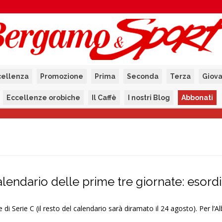
cellenza
Promozione
Prima
Seconda
Terza
Giova
Eccellenze orobiche
Il Caffè
I nostri Blog
Abbonati
calendario delle prime tre giornate: esord
 di Serie C (il resto del calendario sarà diramato il 24 agosto). Per l’A