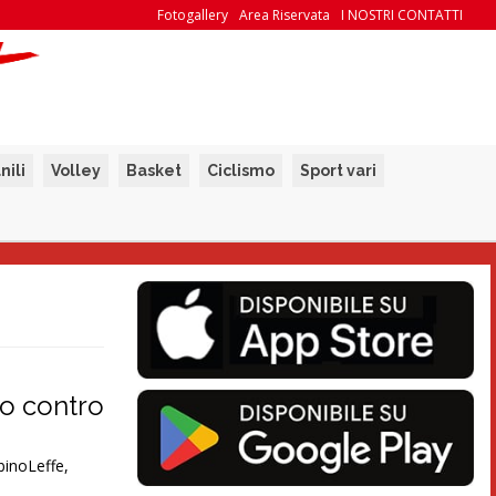
Fotogallery
Area Riservata
I NOSTRI CONTATTI
nili
Volley
Basket
Ciclismo
Sport vari
io contro
lbinoLeffe,