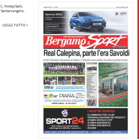
 C
,
FeraIpiSalò
,
,
Santarcangelo
,
LEGGI TUTTO