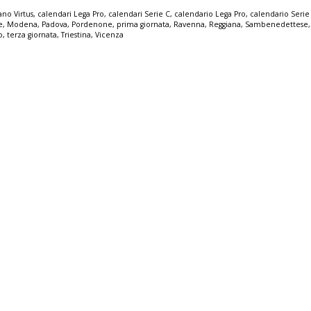
ano Virtus
,
calendari Lega Pro
,
calendari Serie C
,
calendario Lega Pro
,
calendario Serie
e
,
Modena
,
Padova
,
Pordenone
,
prima giornata
,
Ravenna
,
Reggiana
,
Sambenedettese
o
,
terza giornata
,
Triestina
,
Vicenza