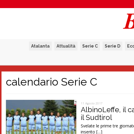
Atalanta
Attualità
Serie C
Serie D
Ec
calendario Serie C
11 Agosto 2017
AlbinoLeffe, il 
il Sudtirol
Svelate le prime tre giornate
inserito […]