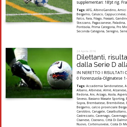
supplementari: 18’pt rig. Fr
Tags:
AFG
,
AlbinoGandino
,
Amici
Bergamo
,
Calusco
,
Cappuccinese
Falco
,
Fara
,
Filago
,
Frassati
,
Gandin
Stezzano
,
Pagazzanese
,
Paladina
,
Pontisola
,
Prima Categoria
,
Pro Mo
Seconda Categoria
,
Seregno
,
Seri
24 Aprile 2016
Dilettanti, risul
dalla Serie D al
IN NERETTO I RISULTATI C
0 Fiorenzuola-Olginatese 1-1
Tags:
Accademia Sandonatese
,
A
Albano
,
Albinese
,
Almè
,
Alzanese
Redona
,
Arx
,
Arzago
,
Asola
,
Asper
Seveso
,
Basiano Masate Sporting
,
Sopra
,
Brembatese
,
Brembillese
,
Bergamo
,
calcio provinciale Ber
Carobbio
,
Carugate
,
Casalbuttano
Castrezzato
,
Cavenago
,
Cavernago
Cisanese
,
Ciserano
,
Città Di Dalmi
Nuovo
,
Cortenuovese
,
Costa Di M