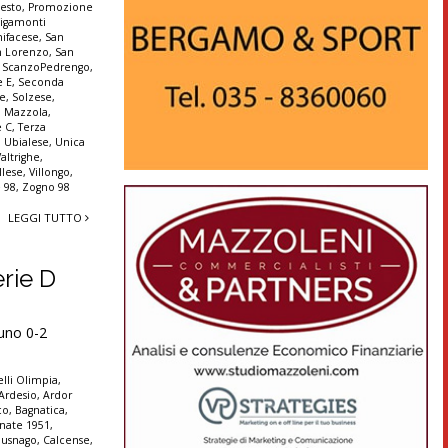
Sesto
,
Promozione
igamonti
ifacese
,
San
n Lorenzo
,
San
,
ScanzoPedrengo
,
e E
,
Seconda
ne
,
Solzese
,
o Mazzola
,
e C
,
Terza
,
Ubialese
,
Unica
Valtrighe
,
llese
,
Villongo
,
 98
,
Zogno 98
LEGGI TUTTO
erie D
runo 0-2
lli Olimpia
,
Ardesio
,
Ardor
co
,
Bagnatica
,
nate 1951
,
Busnago
,
Calcense
,