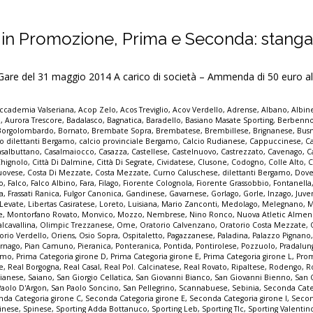
 in Promozione, Prima e Seconda: stangat
 del 31 maggio 2014 A carico di società – Ammenda di 50 euro al
ccademia Valseriana
,
Acop Zelo
,
Acos Treviglio
,
Acov Verdello
,
Adrense
,
Albano
,
Albin
o
,
Aurora Trescore
,
Badalasco
,
Bagnatica
,
Baradello
,
Basiano Masate Sporting
,
Berbenn
Borgolombardo
,
Bornato
,
Brembate Sopra
,
Brembatese
,
Brembillese
,
Brignanese
,
Bus
io dilettanti Bergamo
,
calcio provinciale Bergamo
,
Calcio Rudianese
,
Cappuccinese
,
C
asalbuttano
,
Casalmaiocco
,
Casazza
,
Castellese
,
Castelnuovo
,
Castrezzato
,
Cavenago
,
C
Chignolo
,
Città Di Dalmine
,
Città Di Segrate
,
Cividatese
,
Clusone
,
Codogno
,
Colle Alto
,
C
uovese
,
Costa Di Mezzate
,
Costa Mezzate
,
Curno Caluschese
,
dilettanti Bergamo
,
Dove
no
,
Falco
,
Falco Albino
,
Fara
,
Filago
,
Fiorente Colognola
,
Fiorente Grassobbio
,
Fontanella
a
,
Frassati Ranica
,
Fulgor Canonica
,
Gandinese
,
Gavarnese
,
Gorlago
,
Gorle
,
Inzago
,
Juve
Levate
,
Libertas Casiratese
,
Loreto
,
Luisiana
,
Mario Zanconti
,
Medolago
,
Melegnano
,
M
e
,
Montorfano Rovato
,
Monvico
,
Mozzo
,
Nembrese
,
Nino Ronco
,
Nuova Atletic Alme
lcavallina
,
Olimpic Trezzanese
,
Ome
,
Oratorio Calvenzano
,
Oratorio Costa Mezzate
,
orio Verdello
,
Oriens
,
Osio Sopra
,
Ospitaletto
,
Pagazzanese
,
Paladina
,
Palazzo Pignano
ornago
,
Pian Camuno
,
Pieranica
,
Ponteranica
,
Pontida
,
Pontirolese
,
Pozzuolo
,
Pradalun
gamo
,
Prima Categoria girone D
,
Prima Categoria girone E
,
Prima Categoria girone L
,
Pro
e
,
Real Borgogna
,
Real Casal
,
Real Pol. Calcinatese
,
Real Rovato
,
Ripaltese
,
Rodengo
,
R
ianese
,
Saiano
,
San Giorgio Cellatica
,
San Giovanni Bianco
,
San Giovanni Bienno
,
San 
Paolo D'Argon
,
San Paolo Soncino
,
San Pellegrino
,
Scannabuese
,
Sebinia
,
Seconda Cate
da Categoria girone C
,
Seconda Categoria girone E
,
Seconda Categoria girone I
,
Secon
inese
,
Spinese
,
Sporting Adda Bottanuco
,
Sporting Leb
,
Sporting Tlc
,
Sporting Valenti