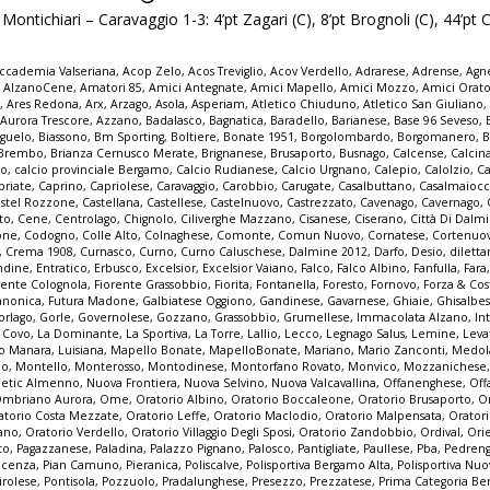
ontichiari – Caravaggio 1-3: 4’pt Zagari (C), 8’pt Brognoli (C), 44’pt
ccademia Valseriana
,
Acop Zelo
,
Acos Treviglio
,
Acov Verdello
,
Adrarese
,
Adrense
,
Agne
,
AlzanoCene
,
Amatori 85
,
Amici Antegnate
,
Amici Mapello
,
Amici Mozzo
,
Amici Orato
e
,
Ares Redona
,
Arx
,
Arzago
,
Asola
,
Asperiam
,
Atletico Chiuduno
,
Atletico San Giuliano
,
Aurora Trescore
,
Azzano
,
Badalasco
,
Bagnatica
,
Baradello
,
Barianese
,
Base 96 Seveso
,
guelo
,
Biassono
,
Bm Sporting
,
Boltiere
,
Bonate 1951
,
Borgolombardo
,
Borgomanero
,
B
Brembo
,
Brianza Cernusco Merate
,
Brignanese
,
Brusaporto
,
Busnago
,
Calcense
,
Calcin
mo
,
calcio provinciale Bergamo
,
Calcio Rudianese
,
Calcio Urgnano
,
Calepio
,
Calolzio
,
Ca
priate
,
Caprino
,
Capriolese
,
Caravaggio
,
Carobbio
,
Carugate
,
Casalbuttano
,
Casalmaioc
stel Rozzone
,
Castellana
,
Castellese
,
Castelnuovo
,
Castrezzato
,
Cavenago
,
Cavernago
,
to
,
Cene
,
Centrolago
,
Chignolo
,
Ciliverghe Mazzano
,
Cisanese
,
Ciserano
,
Città Di Dalm
one
,
Codogno
,
Colle Alto
,
Colnaghese
,
Comonte
,
Comun Nuovo
,
Cornatese
,
Cortenuo
,
Crema 1908
,
Curnasco
,
Curno
,
Curno Caluschese
,
Dalmine 2012
,
Darfo
,
Desio
,
dilett
ndine
,
Entratico
,
Erbusco
,
Excelsior
,
Excelsior Vaiano
,
Falco
,
Falco Albino
,
Fanfulla
,
Fara
rente Colognola
,
Fiorente Grassobbio
,
Fiorita
,
Fontanella
,
Foresto
,
Fornovo
,
Forza & Co
anonica
,
Futura Madone
,
Galbiatese Oggiono
,
Gandinese
,
Gavarnese
,
Ghiaie
,
Ghisalbe
orlago
,
Gorle
,
Governolese
,
Gozzano
,
Grassobbio
,
Grumellese
,
Immacolata Alzano
,
In
a Covo
,
La Dominante
,
La Sportiva
,
La Torre
,
Lallio
,
Lecco
,
Legnago Salus
,
Lemine
,
Leva
o Manara
,
Luisiana
,
Mapello Bonate
,
MapelloBonate
,
Mariano
,
Mario Zanconti
,
Medol
co
,
Montello
,
Monterosso
,
Montodinese
,
Montorfano Rovato
,
Monvico
,
Mozzanichese
letic Almenno
,
Nuova Frontiera
,
Nuova Selvino
,
Nuova Valcavallina
,
Offanenghese
,
Off
mbriano Aurora
,
Ome
,
Oratorio Albino
,
Oratorio Boccaleone
,
Oratorio Brusaporto
,
O
atorio Costa Mezzate
,
Oratorio Leffe
,
Oratorio Maclodio
,
Oratorio Malpensata
,
Orator
zano
,
Oratorio Verdello
,
Oratorio Villaggio Degli Sposi
,
Oratorio Zandobbio
,
Ordival
,
Ori
to
,
Pagazzanese
,
Paladina
,
Palazzo Pignano
,
Palosco
,
Pantigliate
,
Paullese
,
Pba
,
Pedren
acenza
,
Pian Camuno
,
Pieranica
,
Poliscalve
,
Polisportiva Bergamo Alta
,
Polisportiva Nuo
irolese
,
Pontisola
,
Pozzuolo
,
Pradalunghese
,
Presezzo
,
Prezzatese
,
Prima Categoria B