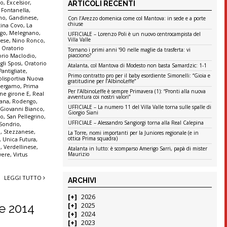
co
,
Excelsior
,
ARTICOLI RECENTI
,
Fontanella
,
ono
,
Gandinese
,
Con l’Arezzo domenica come col Mantova: in sede e a porte
chiuse
tina Covo
,
La
go
,
Melegnano
,
UFFICIALE – Lorenzo Poli è un nuovo centrocampista del
Villa Valle
ese
,
Nino Ronco
,
,
Oratorio
Tornano i primi anni ’90 nelle maglie da trasferta: vi
piacciono?
orio Maclodio
,
gli Sposi
,
Oratorio
Atalanta, col Mantova di Modesto non basta Samardzic: 1-1
Pantigliate
,
Primo contratto pro per il baby esordiente Simonelli: “Gioia e
olisportiva Nuova
gratitudine per l’AlbinoLeffe”
 Bergamo
,
Prima
Per l’AlbinoLeffe è sempre Primavera (1): “Pronti alla nuova
ne girone E
,
Real
avventura coi nostri valori”
tana
,
Rodengo
,
UFFICIALE – La numero 11 del Villa Valle torna sulle spalle di
 Giovanni Bianco
,
Giorgio Siani
no
,
San Pellegrino
,
UFFICIALE – Alessandro Sangiorgi torna alla Real Calepina
Sondrio
,
a
,
Stezzanese
,
La Torre, nomi importanti per la Juniores regionale (e in
ottica Prima squadra)
,
Unica Futura
,
e
,
Verdellinese
,
Atalanta in lutto: è scomparso Amerigo Sarri, papà di mister
Maurizio
vere
,
Virtus
LEGGI TUTTO
ARCHIVI
2026
2025
re 2014
2024
2023