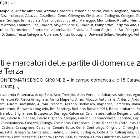
ança […]
 Mapello
,
Atletic Almenno
,
Azzano Fiorente Grassobbio
,
calcio
,
calcio Bergamo
,
calcio
,
Casalmaiocco
,
Casazza
,
Castellese
,
Cene
,
Ciliverghe
,
Cividatese
,
Codogno
,
Cologne
,
D
ese
,
Gorlago
,
Immacolata Alzano
,
Lecco
,
Loreto
,
Menaggio
,
Montorfano Rovato
,
Nemb
Palazzolo
,
Paullese
,
Pba
,
Play-off
,
play-off Serie D
,
Play-out
,
Polisportiva Bergamo Alta
,
P
rnico
,
Promozione
,
Promozione Lombardia
,
Rivoltana
,
Robur Ruginello
,
San Pellegrin
e D
,
Suisio
,
Terza Categoria
,
Ubialese
,
Unitas Coccaglio
,
Universal Solaro
,
Vidalengo
,
Vir
tati e marcatori delle partite di domenica 
la Terza
ONFERMATI SERIE D GIRONE B – In campo domenica alle 15 Carava
: 6’st […]
ccademia Valseriana
,
Acop Zelo
,
Acos Treviglio
,
Acov Verdello
,
Adrarese
,
Adrense
,
Agne
,
Amatori 85
,
Amici Antegnate
,
Amici Mapello
,
Amici Mozzo
,
Antoniana
,
Ardesio
,
Ardo
iam
,
Aurora Travagliato
,
Aurora Trescore
,
Azzano
,
Badalasco
,
Bagnatica
,
Baradello
,
Bari
Berbenno
,
Bergamp Longuelo
,
Bm Sporting
,
Boltiere
,
Bonate 1951
,
Borgolombardo
,
B
Brembo
,
Brignanese
,
Brusaporto
,
Busnago
,
Calcense
,
Calcinatese
,
calcio Bergamo
,
calc
gamo
,
Calcio Rudianese
,
Calcio Urgnano
,
Calepio
,
Calusco
,
Cappuccinese
,
Capriate
,
Cap
,
Casalmaiocco
,
Casazza
,
Casnigo
,
Cassinone
,
Castegnato
,
Castel Rozzone
,
Castellese
,
C
,
Cavlera
,
Cazzaghese
,
Celadina
,
Cenate Sotto
,
Cene
,
Centrolago
,
Chignolo
,
Cilivergh
ne
,
Città Di Segrate
,
Cividatese
,
Cividino
,
Clusone
,
Codogno
,
Colle Alto
,
Colnaghese
,
Co
ezzate
,
Costa Mezzate
,
Credaro
,
Crema 1908
,
Curnasco
,
Curno Caluschese
,
Dalmine 2