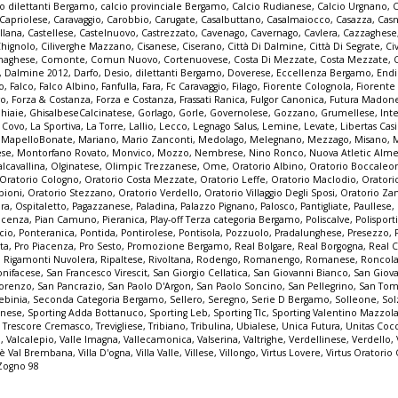
io dilettanti Bergamo
,
calcio provinciale Bergamo
,
Calcio Rudianese
,
Calcio Urgnano
,
C
Capriolese
,
Caravaggio
,
Carobbio
,
Carugate
,
Casalbuttano
,
Casalmaiocco
,
Casazza
,
Casn
llana
,
Castellese
,
Castelnuovo
,
Castrezzato
,
Cavenago
,
Cavernago
,
Cavlera
,
Cazzaghese
Chignolo
,
Ciliverghe Mazzano
,
Cisanese
,
Ciserano
,
Città Di Dalmine
,
Città Di Segrate
,
Ci
naghese
,
Comonte
,
Comun Nuovo
,
Cortenuovese
,
Costa Di Mezzate
,
Costa Mezzate
,
,
Dalmine 2012
,
Darfo
,
Desio
,
dilettanti Bergamo
,
Doverese
,
Eccellenza Bergamo
,
End
no
,
Falco
,
Falco Albino
,
Fanfulla
,
Fara
,
Fc Caravaggio
,
Filago
,
Fiorente Colognola
,
Fiorente
vo
,
Forza & Costanza
,
Forza e Costanza
,
Frassati Ranica
,
Fulgor Canonica
,
Futura Madon
hiaie
,
GhisalbeseCalcinatese
,
Gorlago
,
Gorle
,
Governolese
,
Gozzano
,
Grumellese
,
Int
a Covo
,
La Sportiva
,
La Torre
,
Lallio
,
Lecco
,
Legnago Salus
,
Lemine
,
Levate
,
Libertas Cas
,
MapelloBonate
,
Mariano
,
Mario Zanconti
,
Medolago
,
Melegnano
,
Mezzago
,
Misano
,
ese
,
Montorfano Rovato
,
Monvico
,
Mozzo
,
Nembrese
,
Nino Ronco
,
Nuova Atletic Alm
lcavallina
,
Olginatese
,
Olimpic Trezzanese
,
Ome
,
Oratorio Albino
,
Oratorio Boccaleo
Oratorio Cologno
,
Oratorio Costa Mezzate
,
Oratorio Leffe
,
Oratorio Maclodio
,
Oratori
bioni
,
Oratorio Stezzano
,
Oratorio Verdello
,
Oratorio Villaggio Degli Sposi
,
Oratorio Za
pra
,
Ospitaletto
,
Pagazzanese
,
Paladina
,
Palazzo Pignano
,
Palosco
,
Pantigliate
,
Paullese
,
acenza
,
Pian Camuno
,
Pieranica
,
Play-off Terza categoria Bergamo
,
Poliscalve
,
Polisport
cio
,
Ponteranica
,
Pontida
,
Pontirolese
,
Pontisola
,
Pozzuolo
,
Pradalunghese
,
Presezzo
,
ta
,
Pro Piacenza
,
Pro Sesto
,
Promozione Bergamo
,
Real Bolgare
,
Real Borgogna
,
Real C
,
Rigamonti Nuvolera
,
Ripaltese
,
Rivoltana
,
Rodengo
,
Romanengo
,
Romanese
,
Roncol
nifacese
,
San Francesco Virescit
,
San Giorgio Cellatica
,
San Giovanni Bianco
,
San Giov
Lorenzo
,
San Pancrazio
,
San Paolo D'Argon
,
San Paolo Soncino
,
San Pellegrino
,
San Tom
ebinia
,
Seconda Categoria Bergamo
,
Sellero
,
Seregno
,
Serie D Bergamo
,
Solleone
,
Sol
inese
,
Sporting Adda Bottanuco
,
Sporting Leb
,
Sporting Tlc
,
Sporting Valentino Mazzol
,
Trescore Cremasco
,
Trevigliese
,
Tribiano
,
Tribulina
,
Ubialese
,
Unica Futura
,
Unitas Cocc
o
,
Valcalepio
,
Valle Imagna
,
Vallecamonica
,
Valserina
,
Valtrighe
,
Verdellinese
,
Verdello
,
lmè Val Brembana
,
Villa D'ogna
,
Villa Valle
,
Villese
,
Villongo
,
Virtus Lovere
,
Virtus Oratorio
Zogno 98