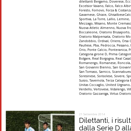
dilettanti Bergamo
,
Doverese
,
Ecc
Excelsior Vaiano
,
Falco
,
Falco Albi
Foresto
,
Fornovo
,
Forza & Costanz
Gavarnese
,
Ghiaie
,
GhisalbeseCalc
Sportiva
,
La Torre
,
Lallio
,
Lemine
,
Mezzago
,
Misano
,
Monte Cremas
Nuova Atletic Almenno
,
Nuova Fr
Boccaleone
,
Oratorio Brusaporto
Oratorio Malpensata
,
Oratorio Mo
Zandobbio
,
Ordival
,
Oriens
,
Orsa 
Paullese
,
Pba
,
Pedrocca
,
Pessano
,
Orio
,
Ponte Calcio
,
Ponteranica
,
P
Categoria girone D
,
Prima Categori
Bolgare
,
Real Borgogna
,
Real Casal
Romanengo
,
Romanese
,
Roncola
San Giovanni Bienno
,
San Giovann
San Tomaso
,
Sarnico
,
Scannabues
Soresinese
,
Sorisolese
,
Sovere
,
Sp
Suisio
,
Tavernola
,
Terza Categoria
Unitas Coccaglio
,
United Urgnano
Verdello
,
Vertovese
,
Vidalengo
,
Vi
Oratorio Gazzaniga
,
Virtus Orator
21 Settembre 2014
Dilettanti, i ris
dalla Serie D al