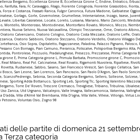
ellenza Bergamo
,
Eccellenza Girone B
,
Eccellenza Girone C
,
Endine
,
Entratico
,
Erbus
no
,
Fanfulla
,
Fara
,
Fc Caravaggio
,
Filago
,
Fiorente Colognola
,
Fiorente Grassobbio
,
Fiorita
a
,
Forza e Costanza
,
Frassati Ranica
,
Fulgor Canonica
,
Futura Madone
,
Galbiatese Oggi
inatese
,
Gorlago
,
Gorle
,
Governolese
,
Grumellese
,
Interseriatese
,
Inzago
,
Issese
,
Juven
Levate
,
Libertas Casiratese
,
Locate
,
Loreto
,
Luisiana
,
Mariano
,
Mario Zanconti
,
Medola
co
,
Montello
,
Monterosso
,
Montodinese
,
Montorfano Rovato
,
Monvico
,
Mozzo
,
Nembr
ontiera
,
Nuova Selvino
,
Nuova Valcavallina
,
Olimpic Trezzanese
,
Ome
,
Oratorio Albino
,
Oratorio Calvenzano
,
Oratorio Cologno
,
Oratorio Costa Mezzate
,
Oratorio Leffe
,
Orat
zzanica
,
Oratorio Sabbioni
,
Oratorio Stezzano
,
Oratorio Verdello
,
Oratorio Villaggio De
Cortefranca
,
Osio Sopra
,
Ospitaletto
,
Pagazzanese
,
Paladina
,
Palazzo Pignano
,
Palosco
,
Pessano Con Bornago
,
Pian Camuno
,
Pieranica
,
Poliscalve
,
Polisportiva Bergamo Alta
,
P
ontida
,
Pontirolese
,
Pozzuolo
,
Pradalunghese
,
Presezzo
,
Prezzatese
,
Prima Categoria
a girone E
,
Prima Categoria girone L
,
Primula Barbata
,
Promozione girone C
,
Promozio
,
Real Milano
,
Real Pol. Calcinatese
,
Real Rovato
,
Rigamonti Nuvolera
,
Ripaltese
,
Rivol
,
Rovetta
,
Rudianese
,
Sabbio
,
Saiano
,
San Francesco Virescit
,
San Giorgio Cellatica
,
San
i Bosco
,
San Leone
,
San Lorenzo
,
San Pancrazio
,
San Paolo D'Argon
,
San Paolo Sonci
e
,
ScanzoPedrengo
,
Sebinia
,
Seconda Categoria Bergamo
,
Sellero
,
Solleone
,
Solzese
,
inese
,
Sporting Adda Bottanuco
,
Sporting Leb
,
Sporting Tlc
,
Sporting Valentino Mazzol
 Bergamo
,
Torre De' Roveri
,
Trescore Cremasco
,
Trevigliese
,
Tribiano
,
Tribulina
,
Ubialese
,
Uso Zanica
,
Utd Urgnano
,
Valcalepio
,
Valle Imagna
,
Vallecamonica
,
Valserina
,
Valtrigh
lla D'adda
,
Villa d'Almè Val Brembana
,
Villa D'ogna
,
Villa Valle
,
Villese
,
Villongo
,
Virtus Lo
io Petosino
,
Voluntas Osio
,
Zogno 98
ultati delle partite di domenica 21 settemb
la Terza categoria