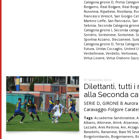
Categoria girone D
,
Prima Categori
Bergamo
,
Real Bolgare
,
Real Borg
Nuvolera
,
Ripaltese
,
Rivoltana
,
Ro
Francesco Virescit
,
San Giorgio Cel
Martino Leffe
,
San Pancrazio
,
San
Sebinia
,
Seconda Categoria giron
Categoria girone I
,
Seconda catego
Sondrio
,
Soresinese
,
Sorisolese
,
S
Sportiva Azzano
,
Stezzanese
,
Suis
Categoria girone D
,
Terza Categori
Futura
,
Unitas Coccaglio
,
United U
Verdellinese
,
Verdello
,
Vertovese
Virtus Lovere
,
Virtus Oratorio Gaz
07 Settembre 2014
Dilettanti, tutti
alla Seconda cat
SERIE D, GIRONE B Aurora Se
Caravaggio-Folgore Carates
Tags:
Accademia Sandonatese
,
A
Albano
,
Albinese
,
Almè
,
Alzanese
Lazzate
,
Ares Redona
,
Arx
,
Arzago
Baradello
,
Barianese
,
Base 96 Sev
Borgolombardo
,
Borgomanero
,
B