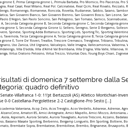
a girone E
,
Prima Categoria girone L
,
Primula Barbata
,
Pro Mornico
,
Pro Piacenza
,
Pro 
ogna
,
Real Casal
,
Real Milano
,
Real Pol. Calcinatese
,
Real Qcm
,
Real Rovato
,
Rezzato
,
R
dengo
,
Romanengo
,
Romanese
,
Roncola
,
Rovetta
,
Rudianese
,
Sabbio
,
Saiano
,
Sambon
latica
,
San Giovanni Bianco
,
San Giovanni Bienno
,
San Giovanni Bosco
,
San Leone
,
Sa
 Paolo D'Argon
,
San Paolo Soncino
,
San Pellegrino
,
San Tomaso
,
Sarnico
,
Scannabuese
e A
,
Seconda Categoria girone B
,
Seconda Categoria girone C
,
Seconda Categoria giron
ria girone S
,
Seconda Categoria Girone U
,
Sellero
,
Seregno
,
Serie D Bergamo
,
Solleo
overe
,
Spinese
,
Sporting Adda Bottanuco
,
Sporting Leb
,
Sporting Tlc
,
Sporting Valentin
io
,
Tavernola
,
Terza Categoria girone A
,
Terza Categoria girone B
,
Terza Categoria giron
a girone E
,
Torre De' Roveri
,
Trealbe
,
Trescore Cremasco
,
Trevigliese
,
Tribiano
,
Tribulina
rgnano
,
Uso Zanica
,
Utd Urgnano
,
Valcalepio
,
Valle Imagna
,
Vallecamonica
,
Valserina
,
,
Vidalengo
,
Villa D'adda
,
Villa d'Almè Val Brembana
,
Villa D'ogna
,
Villa Valle
,
Villanova
,
Vi
zaniga
,
Virtus Oratorio Petosino
,
Virtus Trezzo
,
Voluntas Osio
,
Young Boys Chiari
,
Zognese
 i risultati di domenica 7 settembre dalla S
egoria: quadro definitivo
riate-Villafranca 1-0: 11’pt Bertazzoli (AS) Atletico Montichiari-Inve
e 0-0 Castellana-Pergolettese 2-2 Castiglione-Pro Sesto […]
ccademia Valseriana
,
Acop Zelo
,
Acos Treviglio
,
Acov Verdello
,
Adrarese
,
Adrense
,
Agne
,
AlzanoCene
,
Amatori 85
,
Amici Antegnate
,
Amici Mapello
,
Amici Mozzo
,
Antoniana
,
,
Asola
,
Asperiam
,
Aurora Seriate
,
Aurora Travagliato
,
Aurora Trescore
,
Azzano
,
Badalas
eso
,
Basiano Masate Sporting
,
Berbenno
,
Bergamp Longuelo
,
Bm Sporting
,
Boltiere
,
Bo
ornato
,
Brembate Sopra
,
Brembatese
,
Brembillese
,
Brembo
,
Brignanese
,
Brusaporto
,