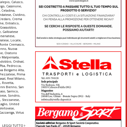
alepio
,
Calusco
,
igo
,
Cassinone
,
,
Celadina
,
vidatese
,
Cividino
,
Credaro
,
Crema
ine
,
Entratico
,
 Grassobbio
,
e
,
Galbiatese
erseriatese
,
iratese
,
Locate
,
Monte Cremasco
,
enno
,
Nuova
ne
,
Oratorio
o Malpensata
,
ndobbio
,
Ordival
,
Pba
,
Pedrocca
,
iva Bergamo Alta
,
Prezzatese
,
Prima
asal
,
Real Milano
,
a
,
Rovetta
,
anni Bienno
,
San
aso
,
Sarnico
,
zese
,
Sondrio
,
a
,
Stezzanese
,
aglio
,
United
Vertovese
,
 Gazzaniga
,
Virtus
LEGGI TUTTO