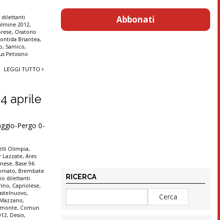
Abbonati
 dilettanti
almine 2012
,
rese
,
Oratorio
ontida Briantea
,
o
,
Sarnico
,
tus Petosino
LEGGI TUTTO
24 aprile
ggio-Pergo 0-
lli Olimpia
,
r Lazzate
,
Ares
anese
,
Base 96
ornato
,
Brembate
RICERCA
io dilettanti
rino
,
Capriolese
,
astelnuovo
,
e Mazzano
,
monte
,
Comun
012
,
Desio
,