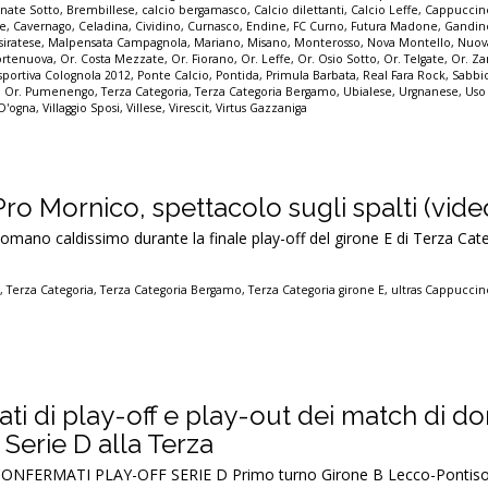
nate Sotto
,
Brembillese
,
calcio bergamasco
,
Calcio dilettanti
,
Calcio Leffe
,
Cappuccin
ne
,
Cavernago
,
Celadina
,
Cividino
,
Curnasco
,
Endine
,
FC Curno
,
Futura Madone
,
Gandin
siratese
,
Malpensata Campagnola
,
Mariano
,
Misano
,
Monterosso
,
Nova Montello
,
Nuova
ortenuova
,
Or. Costa Mezzate
,
Or. Fiorano
,
Or. Leffe
,
Or. Osio Sotto
,
Or. Telgate
,
Or. Z
isportiva Colognola 2012
,
Ponte Calcio
,
Pontida
,
Primula Barbata
,
Real Fara Rock
,
Sabbi
 Or. Pumenengo
,
Terza Categoria
,
Terza Categoria Bergamo
,
Ubialese
,
Urgnanese
,
Uso
 D'ogna
,
Villaggio Sposi
,
Villese
,
Virescit
,
Virtus Gazzaniga
o Mornico, spettacolo sugli spalti (vide
mano caldissimo durante la finale play-off del girone E di Terza Cate
o
,
Terza Categoria
,
Terza Categoria Bergamo
,
Terza Categoria girone E
,
ultras Cappuccin
ultati di play-off e play-out dei match di 
Serie D alla Terza
ONFERMATI PLAY-OFF SERIE D Primo turno Girone B Lecco-Pontisol