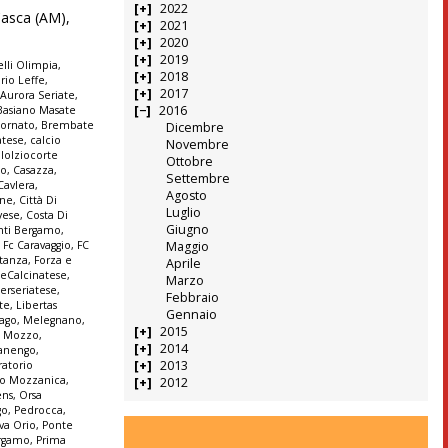
2022
 Casca (AM),
2021
2020
2019
lli Olimpia
,
2018
rio Leffe
,
2017
,
Aurora Seriate
,
2016
Basiano Masate
ornato
,
Brembate
Dicembre
atese
,
calcio
Novembre
lolziocorte
Ottobre
co
,
Casazza
,
Settembre
Cavlera
,
Agosto
ine
,
Città Di
Luglio
vese
,
Costa Di
Giugno
anti Bergamo
,
Maggio
,
Fc Caravaggio
,
FC
stanza
,
Forza e
Aprile
seCalcinatese
,
Marzo
terseriatese
,
Febbraio
te
,
Libertas
Gennaio
ago
,
Melegnano
,
2015
,
Mozzo
,
2014
anengo
,
2013
ratorio
io Mozzanica
,
2012
ens
,
Orsa
go
,
Pedrocca
,
va Orio
,
Ponte
ergamo
,
Prima