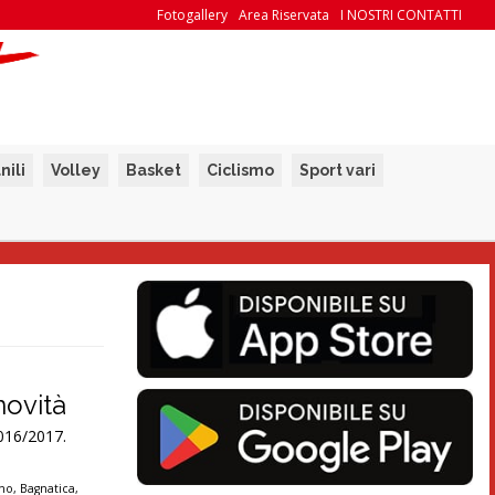
Fotogallery
Area Riservata
I NOSTRI CONTATTI
nili
Volley
Basket
Ciclismo
Sport vari
novità
2016/2017.
rno
,
Bagnatica
,