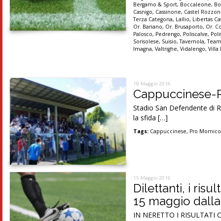
Bergamo & Sport
,
Boccaleone
,
Bo
Casnigo
,
Cassinone
,
Castel Rozzo
Terza Categoria
,
Lallio
,
Libertas Ca
Or. Bariano
,
Or. Brusaporto
,
Or. C
Palosco
,
Pedrengo
,
Poliscalve
,
Pol
Sorisolese
,
Suisio
,
Tavernola
,
Team
Imagna
,
Valtrighe
,
Vidalengo
,
Villa
18 Maggio 2016
Cappuccinese-Pr
Stadio San Defendente di Ro
la sfida […]
Tags:
Cappuccinese
,
Pro Mornic
15 Maggio 2016
Dilettanti, i ris
15 maggio dalla 
IN NERETTO I RISULTATI C