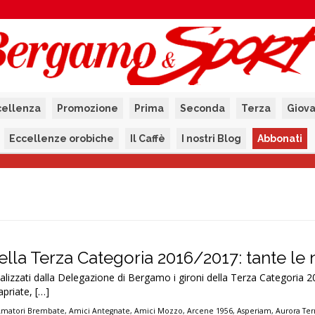
cellenza
Promozione
Prima
Seconda
Terza
Giova
Eccellenze orobiche
Il Caffè
I nostri Blog
Abbonati
 della Terza Categoria 2016/2017: tante le 
alizzati dalla Delegazione di Bergamo i gironi della Terza Categoria 
apriate, […]
Amatori Brembate
,
Amici Antegnate
,
Amici Mozzo
,
Arcene 1956
,
Asperiam
,
Aurora Te