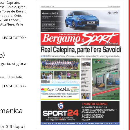
ese
,
Capriate
,
ese
,
Ghiaie
,
gironi
 Torre de Roveri
,
andobbio
,
Orio
,
o
,
San Leone
,
 AlzaNese
,
Valle
LEGGI TUTTO
o)
goria: si gioca
ese
,
ultras Italia
LEGGI TUTTO
domenica
a 3-3 dopo i