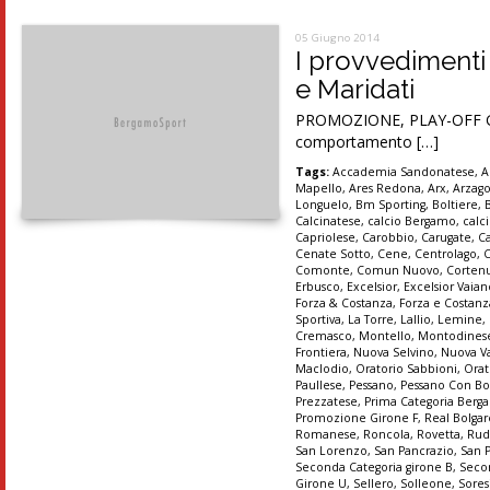
05 Giugno 2014
I provvedimenti
e Maridati
PROMOZIONE, PLAY-OFF Gare
comportamento […]
Tags:
Accademia Sandonatese
,
A
Mapello
,
Ares Redona
,
Arx
,
Arzag
Longuelo
,
Bm Sporting
,
Boltiere
,
Calcinatese
,
calcio Bergamo
,
calc
Capriolese
,
Carobbio
,
Carugate
,
C
Cenate Sotto
,
Cene
,
Centrolago
,
Comonte
,
Comun Nuovo
,
Corten
Erbusco
,
Excelsior
,
Excelsior Vaia
Forza & Costanza
,
Forza e Costanz
Sportiva
,
La Torre
,
Lallio
,
Lemine
,
Cremasco
,
Montello
,
Montodines
Frontiera
,
Nuova Selvino
,
Nuova Va
Maclodio
,
Oratorio Sabbioni
,
Orat
Paullese
,
Pessano
,
Pessano Con B
Prezzatese
,
Prima Categoria Ber
Promozione Girone F
,
Real Bolgar
Romanese
,
Roncola
,
Rovetta
,
Rud
San Lorenzo
,
San Pancrazio
,
San 
Seconda Categoria girone B
,
Secon
Girone U
,
Sellero
,
Solleone
,
Sores