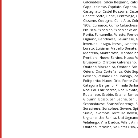
Calcinatese
,
calcio Bergamo
,
calc
Cappuccinese
,
Capriate
,
Caprino
,
Castegnato
,
Castel Rozzone
,
Caste
Cenate Sotto
,
Cene
,
Centrolago
,
Clusone
,
Codogno
,
Colle Alto
,
Col
1908
,
Curnasco
,
Curno Caluschese
Erbusco
,
Excelsior
,
Excelsior Vaia
Fiorita
,
Fontanella
,
Foresto
,
Forno
Oggiono
,
Gandinese
,
Gavarnese
,
G
Inveruno
,
Inzago
,
Issese
,
Juventin
Loreto
,
Luisiana
,
Mapello Bonate
Montello
,
Monterosso
,
Montodin
Frontiera
,
Nuova Selvino
,
Nuova Va
Brusaporto
,
Oratorio Calvenzano
,
Oratorio Mozzanica
,
Oratorio Sab
Oriens
,
Orsa Cortefranca
,
Osio So
Pessano
,
Pessano Con Bornago
,
Pi
Polisportiva Nuova Orio
,
Ponte Cal
Categoria Bergamo
,
Primula Barba
Real Pol. Calcinatese
,
Real Rovato
Rudianese
,
Sabbio
,
Saiano
,
Sambo
Giovanni Bosco
,
San Leone
,
San 
Scannabuese
,
ScanzoPedrengo
,
S
Soresinese
,
Sorisolese
,
Sovere
,
Sp
Suisio
,
Tavernola
,
Torre De' Roveri
Urgnano
,
Uso Zanica
,
Utd Urgnan
Vidalengo
,
Villa D'adda
,
Villa d'A
Oratorio Petosino
,
Voluntas Osio
,