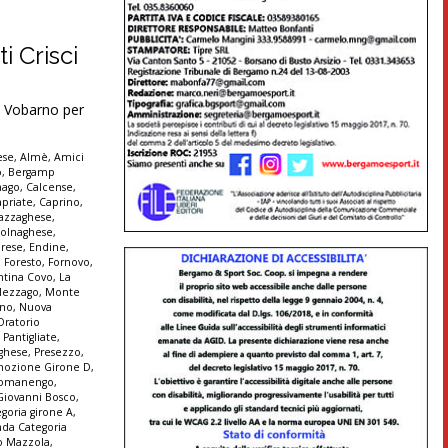
i Crisci
 Vobarno per
ese
,
Almè
,
Amici
o
,
Bergamp
nago
,
Calcense
,
apriate
,
Caprino
,
azzaghese
,
olnaghese
,
rese
,
Endine
,
,
Foresto
,
Fornovo
,
ntina Covo
,
La
ezzago
,
Monte
nno
,
Nuova
Oratorio
,
Pantigliate
,
ghese
,
Presezzo
,
mozione Girone D
,
omanengo
,
Giovanni Bosco
,
goria girone A
,
da Categoria
no Mazzola
,