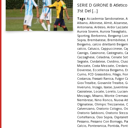
SERIE D GIRONE B Atletico M
3’st Del […]
Tags:
Accademia Sandonatese
,
A
Albano
,
Albinese
,
Almè
,
Alzanese
Antoniana
,
Ardesio
,
Ardor Lazzat
Aurora Sovere
,
Aurora Travagliato
Sporting
,
Berbenno
,
Bergamp Lon
Sopra
,
Brembatese
,
Brembillese
,
Bergamo
,
calcio dilettanti Berga
calcio
,
Calusco
,
Cappuccinese
,
Ca
Casnigo
,
Cassinone
,
Castegnato
,
Ca
Cazzaghese
,
Celadina
,
Cenate Sot
Segrate
,
Cividatese
,
Cividino
,
Clus
Mezzate
,
Costa Mezzate
,
Credaro
Doverese
,
Eccellenza Bergamo
,
E
Curno
,
FCD Grassobbio
,
Filago
,
Fio
Costanza
,
Frassati Ranica
,
Fulgor C
Giov Trealbe
,
Giovanile Trealbe
,
G
Inveruno
,
Inzago
,
Issese
,
Juventin
Casiratese
,
Locate
,
Loreto
,
Lucian
Mezzago
,
Misano
,
Monte Cremas
Nembrese
,
Nino Ronco
,
Nuova At
Olginatese
,
Olimpic Trezzanese
,
O
Calvenzano
,
Oratorio Cologno
,
Or
Oratorio Sabbioni
,
Oratorio Stez
Cortefranca
,
Osio Sopra
,
Ospitalet
Pessano
,
Pessano Con Bornago
,
Pi
Calcio
,
Ponteranica
,
Pontida
,
Pont