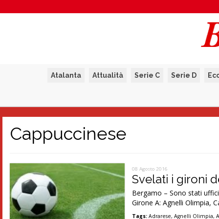
Atalanta
Attualità
Serie C
Serie D
Ec
Cappuccinese
08 Agosto 2016
Svelati i gironi
Bergamo – Sono stati uffici
Girone A: Agnelli Olimpia, C
Tags:
Adrarese
,
Agnelli Olimpia
,