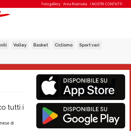
Fotogallery
Area Riservata
I NOSTRI CONTATTI
nili
Volley
Basket
Ciclismo
Sport vari
 tutti i
mese di