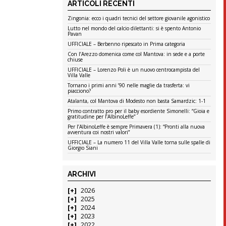
ARTICOLI RECENTI
Zingonia: ecco i quadri tecnici del settore giovanile agonistico
Lutto nel mondo del calcio dilettanti: si è spento Antonio
Pavan
UFFICIALE – Berbenno ripescato in Prima categoria
Con l’Arezzo domenica come col Mantova: in sede e a porte
chiuse
UFFICIALE – Lorenzo Poli è un nuovo centrocampista del
Villa Valle
Tornano i primi anni ’90 nelle maglie da trasferta: vi
piacciono?
Atalanta, col Mantova di Modesto non basta Samardzic: 1-1
Primo contratto pro per il baby esordiente Simonelli: “Gioia e
gratitudine per l’AlbinoLeffe”
Per l’AlbinoLeffe è sempre Primavera (1): “Pronti alla nuova
avventura coi nostri valori”
UFFICIALE – La numero 11 del Villa Valle torna sulle spalle di
Giorgio Siani
ARCHIVI
2026
2025
2024
2023
2022