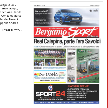
Alaya Souail
,
orenzo Jacopo
,
Wadeh Aziz
,
Fadda
,
Gonzales Marco
briele
,
Novelli
ppella Andrea
LEGGI TUTTO