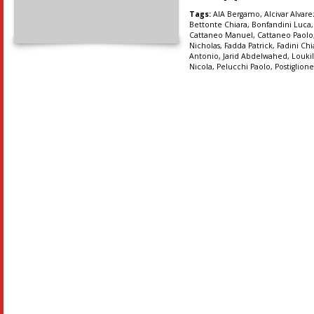
Tags:
AIA Bergamo
,
Alcivar Alvar
Bettonte Chiara
,
Bonfandini Luca
Cattaneo Manuel
,
Cattaneo Paolo
Nicholas
,
Fadda Patrick
,
Fadini Chi
Antonio
,
Jarid Abdelwahed
,
Louki
Nicola
,
Pelucchi Paolo
,
Postiglion