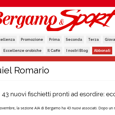
cellenza
Promozione
Prima
Seconda
Terza
Giova
Eccellenze orobiche
Il Caffè
I nostri Blog
Abbonati
iel Romario
3 nuovi fischietti pronti ad esordire: ecco
vembre, la sezione AIA di Bergamo ha 43 nuovi associati. Dopo un 