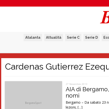
Atalanta
Attualità
Serie C
Serie D
Ec
Cardenas Gutierrez Ezequ
27 Novembre 2013
AIA di Bergamo, 4
nomi
Bergamo – Da sabato 23 no
lezioni, […]