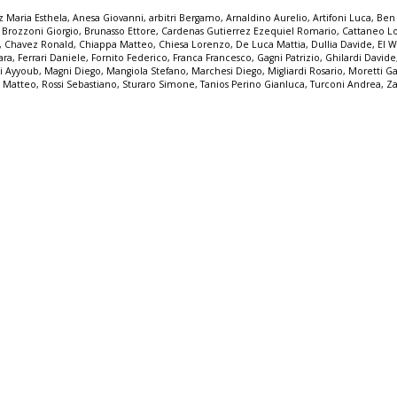
ez Maria Esthela
,
Anesa Giovanni
,
arbitri Bergamo
,
Arnaldino Aurelio
,
Artifoni Luca
,
Ben 
,
Brozzoni Giorgio
,
Brunasso Ettore
,
Cardenas Gutierrez Ezequiel Romario
,
Cattaneo L
,
Chavez Ronald
,
Chiappa Matteo
,
Chiesa Lorenzo
,
De Luca Mattia
,
Dullia Davide
,
El 
ara
,
Ferrari Daniele
,
Fornito Federico
,
Franca Francesco
,
Gagni Patrizio
,
Ghilardi Davide
li Ayyoub
,
Magni Diego
,
Mangiola Stefano
,
Marchesi Diego
,
Migliardi Rosario
,
Moretti Ga
e Matteo
,
Rossi Sebastiano
,
Sturaro Simone
,
Tanios Perino Gianluca
,
Turconi Andrea
,
Za