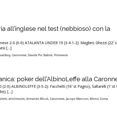
ia all’inglese nel test (nebbioso) con la
nese 2-0 (0-0) ATALANTA UNDER 19 (3-4-1-2): Maglieri; Ghezzi (22′ st
esi […]
oaldsoy
,
Caronnese
,
Davide Pio Stabile
,
Primavera
nica: poker dell’AlbinoLeffe alla Caronn
(2-0) ALBINOLEFFE (3-5-2): Facchetti (16′ st Pagno), Saltarelli (1′ st
be); […]
letti
,
amichevole
,
Armando Miculi
,
Caronnese
,
Jacopo Manconi
,
Momo Zoma