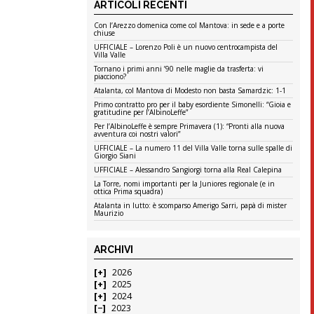
ARTICOLI RECENTI
Con l’Arezzo domenica come col Mantova: in sede e a porte
chiuse
UFFICIALE – Lorenzo Poli è un nuovo centrocampista del
Villa Valle
Tornano i primi anni ’90 nelle maglie da trasferta: vi
piacciono?
Atalanta, col Mantova di Modesto non basta Samardzic: 1-1
Primo contratto pro per il baby esordiente Simonelli: “Gioia e
gratitudine per l’AlbinoLeffe”
Per l’AlbinoLeffe è sempre Primavera (1): “Pronti alla nuova
avventura coi nostri valori”
UFFICIALE – La numero 11 del Villa Valle torna sulle spalle di
Giorgio Siani
UFFICIALE – Alessandro Sangiorgi torna alla Real Calepina
La Torre, nomi importanti per la Juniores regionale (e in
ottica Prima squadra)
Atalanta in lutto: è scomparso Amerigo Sarri, papà di mister
Maurizio
ARCHIVI
2026
2025
2024
2023