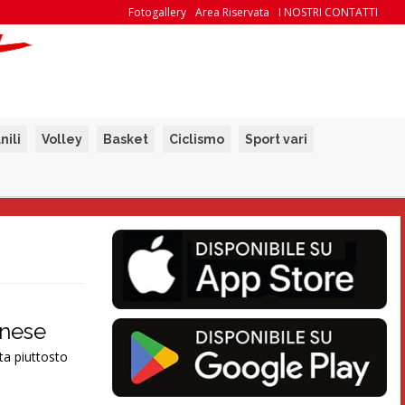
Fotogallery
Area Riservata
I NOSTRI CONTATTI
nili
Volley
Basket
Ciclismo
Sport vari
nnese
ta piuttosto