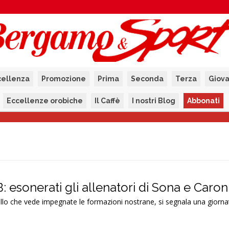
cellenza
Promozione
Prima
Seconda
Terza
Giova
Eccellenze orobiche
Il Caffè
I nostri Blog
Abbonati
B: esonerati gli allenatori di Sona e Caro
ello che vede impegnate le formazioni nostrane, si segnala una giorna