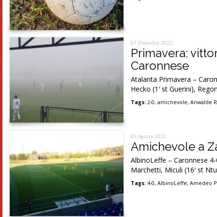
07 Dicembre 2022
Primavera: vittor
Caronnese
Atalanta Primavera – Caron
Hecko (1′ st Guerini), Regon
Tags:
2-0
,
amichevole
,
Anwalde R
03 Agosto 2022
Amichevole a Za
AlbinoLeffe – Caronnese 4-0 
Marchetti, Miculi (16′ st Ntu
Tags:
4-0
,
AlbinoLeffe
,
Amedeo Po