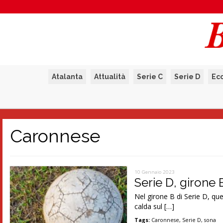
Atalanta
Attualità
Serie C
Serie D
Ec
Caronnese
10 Gennaio 2023
Serie D, girone 
Nel girone B di Serie D, qu
calda sul […]
Tags:
Caronnese
,
Serie D
,
sona