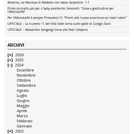
Atalanta, col Mantova di Modesto non basta Samardzic: 1-1
Primo contratto pro per il baby esordiente Simonelli: “Gioia e gratitudine per
l’AlbinoLeffe”
Per l’AlbinoLeffe è sempre Primavera (1): “Pronti alla nuova avventura coi nostri valori”
UFFICIALE – La numero 11 del Villa Valle torna sulle spalle di Giorgio Siani
UFFICIALE – Alessandro Sangiorgi torna alla Real Calepina
ARCHIVI
2026
2025
2024
Dicembre
Novembre
Ottobre
Settembre
Agosto
Luglio
Giugno
Maggio
Aprile
Marzo
Febbraio
Gennaio
2023