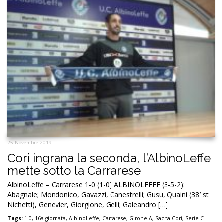
25 Novembre 2019
Cori ingrana la seconda, l’AlbinoLeffe
mette sotto la Carrarese
AlbinoLeffe – Carrarese 1-0 (1-0) ALBINOLEFFE (3-5-2):
Abagnale; Mondonico, Gavazzi, Canestrelli; Gusu, Quaini (38′ st
Nichetti), Genevier, Giorgione, Gelli; Galeandro […]
Tags:
1-0
,
16a giornata
,
AlbinoLeffe
,
Carrarese
,
Girone A
,
Sacha Cori
,
Serie C