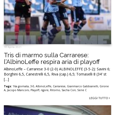
10 Aprile 2021
Tris di marmo sulla Carrarese:
l’AlbinoLeffe respira aria di playoff
AlbinoLeffe – Carrarese 3-0 (2-0) ALBINOLEFFE (3-5-2): Savini 6;
Borghini 6,5, Canestrelli 6,5, Riva (cap.) 6,5; Tomaselli 8 (34′ st
[…]
Tags:
16a giornata
,
3-0
,
AlbinoLeffe
,
Carrarese
,
Gianmarco Gabbianelli
,
Girone
A
,
Jacopo Manconi
,
Playoff
,
rigore
,
Ritorno
,
Sacha Cori
,
Serie C
LEGGI TUTTO