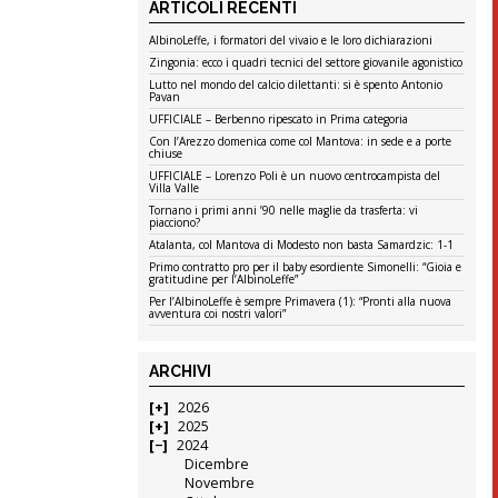
ARTICOLI RECENTI
AlbinoLeffe, i formatori del vivaio e le loro dichiarazioni
Zingonia: ecco i quadri tecnici del settore giovanile agonistico
Lutto nel mondo del calcio dilettanti: si è spento Antonio
Pavan
UFFICIALE – Berbenno ripescato in Prima categoria
Con l’Arezzo domenica come col Mantova: in sede e a porte
chiuse
UFFICIALE – Lorenzo Poli è un nuovo centrocampista del
Villa Valle
Tornano i primi anni ’90 nelle maglie da trasferta: vi
piacciono?
Atalanta, col Mantova di Modesto non basta Samardzic: 1-1
Primo contratto pro per il baby esordiente Simonelli: “Gioia e
gratitudine per l’AlbinoLeffe”
Per l’AlbinoLeffe è sempre Primavera (1): “Pronti alla nuova
avventura coi nostri valori”
ARCHIVI
2026
2025
2024
Dicembre
Novembre