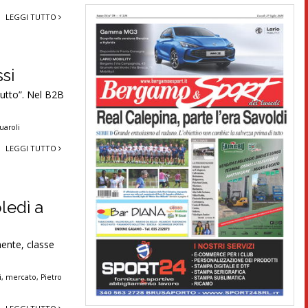
LEGGI TUTTO
si
tutto”. Nel B2B
uaroli
LEGGI TUTTO
ledì a
mente, classe
i
,
mercato
,
Pietro