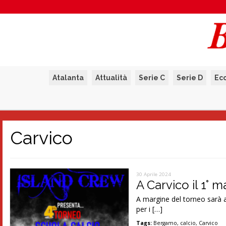
Atalanta
Attualità
Serie C
Serie D
Ec
Carvico
30 Aprile 2024
A Carvico il 1° 
A margine del torneo sarà at
per i […]
Tags:
Bergamo
,
calcio
,
Carvico