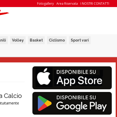
Fotogallery
Area Riservata
I NOSTRI CONTATTI
nili
Volley
Basket
Ciclismo
Sport vari
a Calcio
ratuitamente