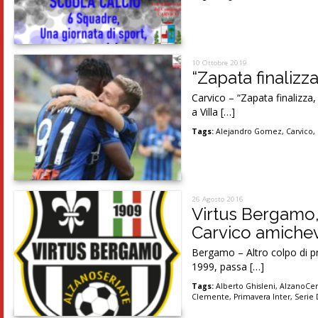
10 Ottobre 2019
“Zapata finalizz
Carvico – “Zapata finalizza
a Villa […]
Tags:
Alejandro Gomez
,
Carvico
,
26 Agosto 2016
Virtus Bergamo, 
Carvico amichev
Bergamo – Altro colpo di pr
1999, passa […]
Tags:
Alberto Ghisleni
,
AlzanoCe
Clemente
,
Primavera Inter
,
Serie 