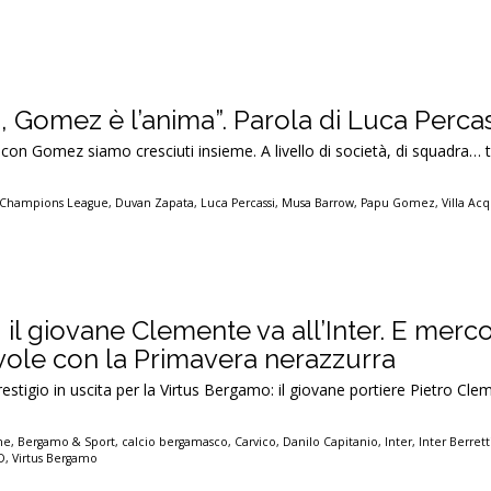
a, Gomez è l’anima”. Parola di Luca Percas
, con Gomez siamo cresciuti insieme. A livello di società, di squadra… 
Champions League
,
Duvan Zapata
,
Luca Percassi
,
Musa Barrow
,
Papu Gomez
,
Villa Acq
il giovane Clemente va all’Inter. E merco
ole con la Primavera nerazzurra
estigio in uscita per la Virtus Bergamo: il giovane portiere Pietro Cle
ne
,
Bergamo & Sport
,
calcio bergamasco
,
Carvico
,
Danilo Capitanio
,
Inter
,
Inter Berrett
D
,
Virtus Bergamo