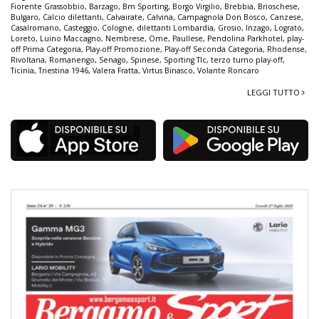
Fiorente Grassobbio
,
Barzago
,
Bm Sporting
,
Borgo Virgilio
,
Brebbia
,
Brioschese
,
Bulgaro
,
Calcio dilettanti
,
Calvairate
,
Calvina
,
Campagnola Don Bosco
,
Canzese
,
Casalromano
,
Casteggio
,
Cologne
,
dilettanti Lombardia
,
Grosio
,
Inzago
,
Lograto
,
Loreto
,
Luino Maccagno
,
Nembrese
,
Ome
,
Paullese
,
Pendolina Parkhotel
,
play-
off Prima Categoria
,
Play-off Promozione
,
Play-off Seconda Categoria
,
Rhodense
,
Rivoltana
,
Romanengo
,
Senago
,
Spinese
,
Sporting Tlc
,
terzo turno play-off
,
Ticinia
,
Triestina 1946
,
Valera Fratta
,
Virtus Binasco
,
Volante Roncaro
LEGGI TUTTO