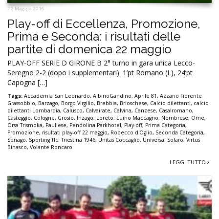
22 Maggio 2016
Play-off di Eccellenza, Promozione,
Prima e Seconda: i risultati delle
partite di domenica 22 maggio
PLAY-OFF SERIE D GIRONE B 2° turno in gara unica Lecco-
Seregno 2-2 (dopo i supplementari): 1’pt Romano (L), 24’pt
Capogna […]
Tags:
Accademia San Leonardo
,
AlbinoGandino
,
Aprile 81
,
Azzano Fiorente
Grassobbio
,
Barzago
,
Borgo Virgilio
,
Brebbia
,
Brioschese
,
Calcio dilettanti
,
calcio
dilettanti Lombardia
,
Calusco
,
Calvairate
,
Calvina
,
Canzese
,
Casalromano
,
Casteggio
,
Cologne
,
Grosio
,
Inzago
,
Loreto
,
Luino Maccagno
,
Nembrese
,
Ome
,
Orsa Trismoka
,
Paullese
,
Pendolina Parkhotel
,
Play-off
,
Prima Categoria
,
Promozione
,
risultati play-off 22 maggio
,
Robecco d'Oglio
,
Seconda Categoria
,
Senago
,
Sporting Tlc
,
Triestina 1946
,
Unitas Coccaglio
,
Universal Solaro
,
Virtus
Binasco
,
Volante Roncaro
LEGGI TUTTO