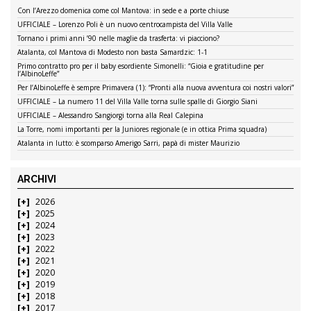
Con l’Arezzo domenica come col Mantova: in sede e a porte chiuse
UFFICIALE – Lorenzo Poli è un nuovo centrocampista del Villa Valle
Tornano i primi anni ’90 nelle maglie da trasferta: vi piacciono?
Atalanta, col Mantova di Modesto non basta Samardzic: 1-1
Primo contratto pro per il baby esordiente Simonelli: “Gioia e gratitudine per
l’AlbinoLeffe”
Per l’AlbinoLeffe è sempre Primavera (1): “Pronti alla nuova avventura coi nostri valori”
UFFICIALE – La numero 11 del Villa Valle torna sulle spalle di Giorgio Siani
UFFICIALE – Alessandro Sangiorgi torna alla Real Calepina
La Torre, nomi importanti per la Juniores regionale (e in ottica Prima squadra)
Atalanta in lutto: è scomparso Amerigo Sarri, papà di mister Maurizio
ARCHIVI
2026
2025
2024
2023
2022
2021
2020
2019
2018
2017