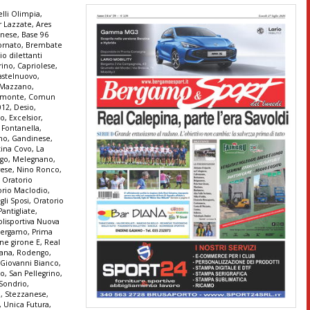
lli Olimpia
,
r Lazzate
,
Ares
anese
,
Base 96
ornato
,
Brembate
io dilettanti
rino
,
Capriolese
,
astelnuovo
,
e Mazzano
,
monte
,
Comun
012
,
Desio
,
co
,
Excelsior
,
,
Fontanella
,
ono
,
Gandinese
,
tina Covo
,
La
go
,
Melegnano
,
ese
,
Nino Ronco
,
,
Oratorio
orio Maclodio
,
gli Sposi
,
Oratorio
Pantigliate
,
olisportiva Nuova
 Bergamo
,
Prima
ne girone E
,
Real
tana
,
Rodengo
,
 Giovanni Bianco
,
no
,
San Pellegrino
,
Sondrio
,
a
,
Stezzanese
,
,
Unica Futura
,