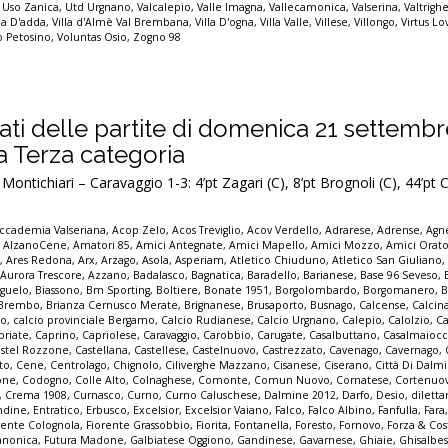
,
Uso Zanica
,
Utd Urgnano
,
Valcalepio
,
Valle Imagna
,
Vallecamonica
,
Valserina
,
Valtrigh
lla D'adda
,
Villa d'Almè Val Brembana
,
Villa D'ogna
,
Villa Valle
,
Villese
,
Villongo
,
Virtus Lo
io Petosino
,
Voluntas Osio
,
Zogno 98
ultati delle partite di domenica 21 settemb
la Terza categoria
ontichiari – Caravaggio 1-3: 4’pt Zagari (C), 8’pt Brognoli (C), 44’pt
ccademia Valseriana
,
Acop Zelo
,
Acos Treviglio
,
Acov Verdello
,
Adrarese
,
Adrense
,
Agne
,
AlzanoCene
,
Amatori 85
,
Amici Antegnate
,
Amici Mapello
,
Amici Mozzo
,
Amici Orato
e
,
Ares Redona
,
Arx
,
Arzago
,
Asola
,
Asperiam
,
Atletico Chiuduno
,
Atletico San Giuliano
,
Aurora Trescore
,
Azzano
,
Badalasco
,
Bagnatica
,
Baradello
,
Barianese
,
Base 96 Seveso
,
guelo
,
Biassono
,
Bm Sporting
,
Boltiere
,
Bonate 1951
,
Borgolombardo
,
Borgomanero
,
B
Brembo
,
Brianza Cernusco Merate
,
Brignanese
,
Brusaporto
,
Busnago
,
Calcense
,
Calcin
mo
,
calcio provinciale Bergamo
,
Calcio Rudianese
,
Calcio Urgnano
,
Calepio
,
Calolzio
,
Ca
priate
,
Caprino
,
Capriolese
,
Caravaggio
,
Carobbio
,
Carugate
,
Casalbuttano
,
Casalmaioc
stel Rozzone
,
Castellana
,
Castellese
,
Castelnuovo
,
Castrezzato
,
Cavenago
,
Cavernago
,
to
,
Cene
,
Centrolago
,
Chignolo
,
Ciliverghe Mazzano
,
Cisanese
,
Ciserano
,
Città Di Dalm
one
,
Codogno
,
Colle Alto
,
Colnaghese
,
Comonte
,
Comun Nuovo
,
Cornatese
,
Cortenuo
,
Crema 1908
,
Curnasco
,
Curno
,
Curno Caluschese
,
Dalmine 2012
,
Darfo
,
Desio
,
dilett
ndine
,
Entratico
,
Erbusco
,
Excelsior
,
Excelsior Vaiano
,
Falco
,
Falco Albino
,
Fanfulla
,
Fara
rente Colognola
,
Fiorente Grassobbio
,
Fiorita
,
Fontanella
,
Foresto
,
Fornovo
,
Forza & Co
anonica
,
Futura Madone
,
Galbiatese Oggiono
,
Gandinese
,
Gavarnese
,
Ghiaie
,
Ghisalbe