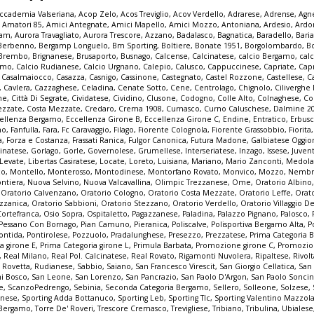
ccademia Valseriana
,
Acop Zelo
,
Acos Treviglio
,
Acov Verdello
,
Adrarese
,
Adrense
,
Agne
,
Amatori 85
,
Amici Antegnate
,
Amici Mapello
,
Amici Mozzo
,
Antoniana
,
Ardesio
,
Ardo
iam
,
Aurora Travagliato
,
Aurora Trescore
,
Azzano
,
Badalasco
,
Bagnatica
,
Baradello
,
Bari
Berbenno
,
Bergamp Longuelo
,
Bm Sporting
,
Boltiere
,
Bonate 1951
,
Borgolombardo
,
B
Brembo
,
Brignanese
,
Brusaporto
,
Busnago
,
Calcense
,
Calcinatese
,
calcio Bergamo
,
calc
gamo
,
Calcio Rudianese
,
Calcio Urgnano
,
Calepio
,
Calusco
,
Cappuccinese
,
Capriate
,
Cap
,
Casalmaiocco
,
Casazza
,
Casnigo
,
Cassinone
,
Castegnato
,
Castel Rozzone
,
Castellese
,
C
,
Cavlera
,
Cazzaghese
,
Celadina
,
Cenate Sotto
,
Cene
,
Centrolago
,
Chignolo
,
Cilivergh
ne
,
Città Di Segrate
,
Cividatese
,
Cividino
,
Clusone
,
Codogno
,
Colle Alto
,
Colnaghese
,
Co
ezzate
,
Costa Mezzate
,
Credaro
,
Crema 1908
,
Curnasco
,
Curno Caluschese
,
Dalmine 2
ellenza Bergamo
,
Eccellenza Girone B
,
Eccellenza Girone C
,
Endine
,
Entratico
,
Erbus
no
,
Fanfulla
,
Fara
,
Fc Caravaggio
,
Filago
,
Fiorente Colognola
,
Fiorente Grassobbio
,
Fiorita
a
,
Forza e Costanza
,
Frassati Ranica
,
Fulgor Canonica
,
Futura Madone
,
Galbiatese Oggi
inatese
,
Gorlago
,
Gorle
,
Governolese
,
Grumellese
,
Interseriatese
,
Inzago
,
Issese
,
Juven
Levate
,
Libertas Casiratese
,
Locate
,
Loreto
,
Luisiana
,
Mariano
,
Mario Zanconti
,
Medola
co
,
Montello
,
Monterosso
,
Montodinese
,
Montorfano Rovato
,
Monvico
,
Mozzo
,
Nembr
ontiera
,
Nuova Selvino
,
Nuova Valcavallina
,
Olimpic Trezzanese
,
Ome
,
Oratorio Albino
,
Oratorio Calvenzano
,
Oratorio Cologno
,
Oratorio Costa Mezzate
,
Oratorio Leffe
,
Orat
zzanica
,
Oratorio Sabbioni
,
Oratorio Stezzano
,
Oratorio Verdello
,
Oratorio Villaggio De
Cortefranca
,
Osio Sopra
,
Ospitaletto
,
Pagazzanese
,
Paladina
,
Palazzo Pignano
,
Palosco
,
Pessano Con Bornago
,
Pian Camuno
,
Pieranica
,
Poliscalve
,
Polisportiva Bergamo Alta
,
P
ontida
,
Pontirolese
,
Pozzuolo
,
Pradalunghese
,
Presezzo
,
Prezzatese
,
Prima Categoria
a girone E
,
Prima Categoria girone L
,
Primula Barbata
,
Promozione girone C
,
Promozio
,
Real Milano
,
Real Pol. Calcinatese
,
Real Rovato
,
Rigamonti Nuvolera
,
Ripaltese
,
Rivol
,
Rovetta
,
Rudianese
,
Sabbio
,
Saiano
,
San Francesco Virescit
,
San Giorgio Cellatica
,
San
i Bosco
,
San Leone
,
San Lorenzo
,
San Pancrazio
,
San Paolo D'Argon
,
San Paolo Sonci
e
,
ScanzoPedrengo
,
Sebinia
,
Seconda Categoria Bergamo
,
Sellero
,
Solleone
,
Solzese
,
inese
,
Sporting Adda Bottanuco
,
Sporting Leb
,
Sporting Tlc
,
Sporting Valentino Mazzol
 Bergamo
,
Torre De' Roveri
,
Trescore Cremasco
,
Trevigliese
,
Tribiano
,
Tribulina
,
Ubialese