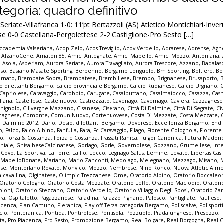
egoria: quadro definitivo
riate-Villafranca 1-0: 11’pt Bertazzoli (AS) Atletico Montichiari-Inve
e 0-0 Castellana-Pergolettese 2-2 Castiglione-Pro Sesto […]
ccademia Valseriana
,
Acop Zelo
,
Acos Treviglio
,
Acov Verdello
,
Adrarese
,
Adrense
,
Agne
,
AlzanoCene
,
Amatori 85
,
Amici Antegnate
,
Amici Mapello
,
Amici Mozzo
,
Antoniana
,
,
Asola
,
Asperiam
,
Aurora Seriate
,
Aurora Travagliato
,
Aurora Trescore
,
Azzano
,
Badalas
eso
,
Basiano Masate Sporting
,
Berbenno
,
Bergamp Longuelo
,
Bm Sporting
,
Boltiere
,
Bo
ornato
,
Brembate Sopra
,
Brembatese
,
Brembillese
,
Brembo
,
Brignanese
,
Brusaporto
,
io dilettanti Bergamo
,
calcio provinciale Bergamo
,
Calcio Rudianese
,
Calcio Urgnano
,
C
Capriolese
,
Caravaggio
,
Carobbio
,
Carugate
,
Casalbuttano
,
Casalmaiocco
,
Casazza
,
Casn
llana
,
Castellese
,
Castelnuovo
,
Castrezzato
,
Cavenago
,
Cavernago
,
Cavlera
,
Cazzaghese
Chignolo
,
Ciliverghe Mazzano
,
Cisanese
,
Ciserano
,
Città Di Dalmine
,
Città Di Segrate
,
Ci
naghese
,
Comonte
,
Comun Nuovo
,
Cortenuovese
,
Costa Di Mezzate
,
Costa Mezzate
,
,
Dalmine 2012
,
Darfo
,
Desio
,
dilettanti Bergamo
,
Doverese
,
Eccellenza Bergamo
,
End
no
,
Falco
,
Falco Albino
,
Fanfulla
,
Fara
,
Fc Caravaggio
,
Filago
,
Fiorente Colognola
,
Fiorente
vo
,
Forza & Costanza
,
Forza e Costanza
,
Frassati Ranica
,
Fulgor Canonica
,
Futura Madon
hiaie
,
GhisalbeseCalcinatese
,
Gorlago
,
Gorle
,
Governolese
,
Gozzano
,
Grumellese
,
Int
a Covo
,
La Sportiva
,
La Torre
,
Lallio
,
Lecco
,
Legnago Salus
,
Lemine
,
Levate
,
Libertas Cas
,
MapelloBonate
,
Mariano
,
Mario Zanconti
,
Medolago
,
Melegnano
,
Mezzago
,
Misano
,
ese
,
Montorfano Rovato
,
Monvico
,
Mozzo
,
Nembrese
,
Nino Ronco
,
Nuova Atletic Alm
lcavallina
,
Olginatese
,
Olimpic Trezzanese
,
Ome
,
Oratorio Albino
,
Oratorio Boccaleo
Oratorio Cologno
,
Oratorio Costa Mezzate
,
Oratorio Leffe
,
Oratorio Maclodio
,
Oratori
bioni
,
Oratorio Stezzano
,
Oratorio Verdello
,
Oratorio Villaggio Degli Sposi
,
Oratorio Za
pra
,
Ospitaletto
,
Pagazzanese
,
Paladina
,
Palazzo Pignano
,
Palosco
,
Pantigliate
,
Paullese
,
acenza
,
Pian Camuno
,
Pieranica
,
Play-off Terza categoria Bergamo
,
Poliscalve
,
Polisport
cio
,
Ponteranica
,
Pontida
,
Pontirolese
,
Pontisola
,
Pozzuolo
,
Pradalunghese
,
Presezzo
,
ta
,
Pro Piacenza
,
Pro Sesto
,
Promozione Bergamo
,
Real Bolgare
,
Real Borgogna
,
Real C