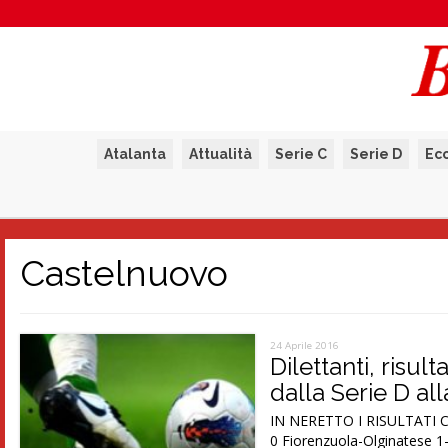
Atalanta
Attualità
Serie C
Serie D
Ec
Castelnuovo
24 Aprile 2016
Dilettanti, risul
dalla Serie D al
IN NERETTO I RISULTATI C
0 Fiorenzuola-Olginatese 1-1