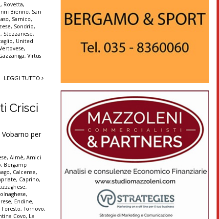
a
,
Rovetta
,
anni Bienno
,
San
aso
,
Sarnico
,
zese
,
Sondrio
,
a
,
Stezzanese
,
aglio
,
United
Vertovese
,
 Gazzaniga
,
Virtus
LEGGI TUTTO
i Crisci
 Vobarno per
ese
,
Almè
,
Amici
o
,
Bergamp
nago
,
Calcense
,
apriate
,
Caprino
,
azzaghese
,
olnaghese
,
rese
,
Endine
,
,
Foresto
,
Fornovo
,
ntina Covo
,
La