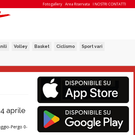
Fotogallery
Area Riservata
I NOSTRI CONTATTI
nili
Volley
Basket
Ciclismo
Sport vari
24 aprile
ggio-Pergo 0-