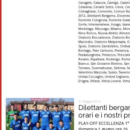
Carugate
,
Casazza
,
Casnigo
,
Cassi
Celadina
,
Cenate Sotto
,
Cene
,
Ce
Colnaghese
,
Comonte
,
Comun Nu
2012
,
dilettanti Bergamo
,
Doveres
Fiorente Colognola
,
Fiorente Gras
Gorle
,
Interseriatese
,
Inzago
,
Isses
Medolago
,
Mezzago
,
Misano
,
Mon
Nino Ronco
,
Nuova Atletic Alme
Oratorio Boccaleone
,
Oratorio Br
Maclodio
,
Oratorio Malpensata
,
O
Sposi
,
Oratorio Zandobbio
,
Ordiva
Bornago
,
Pian Camuno
,
Pieranica
Pradalunghese
,
Presezzo
,
Prezzat
Rovato
,
Ripaltese
,
Rodengo
,
Roma
Bianco
,
San Giovanni Bienno
,
San
Tomaso
,
Scannabuese
,
Sebinia
,
S
Valentino Mazzola
,
Suisio
,
Tavern
Unitas Coccaglio
,
United Urgnano
D'ogna
,
Villese
,
Virtus Lovere
,
Virt
31 Maggio 2014
Dilettanti berg
orari e i nostri 
PLAY-OFF ECCELLENZA 1° tur
domenica 1 giugno ore 16. A