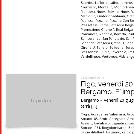
Sportiva
,
La Torre
,
Lallio
,
Lemine
,
Cremasco
,
Montello
,
Montodines
Frontiera
,
Nuova Selvino
,
Nuova Va
Maclodio
,
Oratorio Sabbioni
,
Orat
Paullese
,
Pessano
,
Pessano Con B
Prezzatese
,
Prima Categoria Ber
Promozione Girone F
,
Real Bolgar
Romanese
,
Roncola
,
Rovetta
,
Rud
San Lorenzo
,
San Pancrazio
,
San 
Seconda Categoria girone B
,
Secon
Girone U
,
Sellero
,
Solleone
,
Sores
Stezzanese
,
Suisio
,
Tavernola
,
Tre
Verdellinese
,
Vertovese
,
Vidaleng
05 Giugno 2014
Figc, venerdì 2
Bergamo. E’ impo
Bergamo – Venerdì 20 giugno
terrà […]
Tags:
Accademia Valseriana
,
Aco
Amatori 85
,
Amici Antegnate
,
Ami
Azzano
,
Badalasco
,
Bagnatica
,
Bar
Bonate 1951
,
Borgolombardo
,
Bor
calcio dilettanti Bergamo
,
calcio 