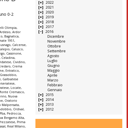
2022
2021
2020
runo 0-2
2019
2018
2017
lli Olimpia
,
2016
Ardesio
,
Ardor
Dicembre
co
,
Bagnatica
,
nate 1951
,
Novembre
Busnago
,
Calcense
,
Ottobre
alepio
,
Calusco
,
Settembre
igo
,
Cassinone
,
Agosto
,
Celadina
,
Luglio
vidatese
,
Cividino
,
Giugno
Credaro
,
Crema
Maggio
ine
,
Entratico
,
 Grassobbio
,
Aprile
e
,
Galbiatese
Marzo
erseriatese
,
Febbraio
iratese
,
Locate
,
Gennaio
Monte Cremasco
,
2015
enno
,
Nuova
2014
ne
,
Oratorio
2013
o Malpensata
,
2012
ndobbio
,
Ordival
,
Pba
,
Pedrocca
,
iva Bergamo Alta
,
Prezzatese
,
Prima
asal
,
Real Milano
,