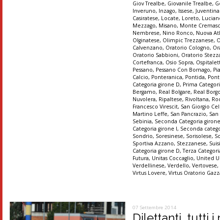
Giov Trealbe
,
Giovanile Trealbe
,
G
Inveruno
,
Inzago
,
Issese
,
Juventin
Casiratese
,
Locate
,
Loreto
,
Lucian
Mezzago
,
Misano
,
Monte Cremas
Nembrese
,
Nino Ronco
,
Nuova At
Olginatese
,
Olimpic Trezzanese
,
O
Calvenzano
,
Oratorio Cologno
,
Or
Oratorio Sabbioni
,
Oratorio Stez
Cortefranca
,
Osio Sopra
,
Ospitalet
Pessano
,
Pessano Con Bornago
,
Pi
Calcio
,
Ponteranica
,
Pontida
,
Pont
Categoria girone D
,
Prima Categori
Bergamo
,
Real Bolgare
,
Real Borg
Nuvolera
,
Ripaltese
,
Rivoltana
,
Ro
Francesco Virescit
,
San Giorgio Cel
Martino Leffe
,
San Pancrazio
,
San
Sebinia
,
Seconda Categoria giron
Categoria girone I
,
Seconda catego
Sondrio
,
Soresinese
,
Sorisolese
,
S
Sportiva Azzano
,
Stezzanese
,
Suis
Categoria girone D
,
Terza Categori
Futura
,
Unitas Coccaglio
,
United U
Verdellinese
,
Verdello
,
Vertovese
Virtus Lovere
,
Virtus Oratorio Gaz
07 Settembre 2014
Dilettanti, tutti