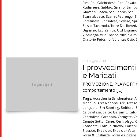
Real Pol. Calcinatese
,
Real Rovato
Rudianese
,
Sabbio
,
Saiano
,
Sambo
Giovanni Bosco
,
San Leone
,
San 
Scannabuese
,
ScanzoPedrengo
,
S
Soresinese
,
Sorisolese
,
Sovere
,
Sp
Suisio
,
Tavernola
,
Torre De' Roveri
Urgnano
,
Uso Zanica
,
Utd Urgnan
Vidalengo
,
Villa D'adda
,
Villa d'A
Oratorio Petosino
,
Voluntas Osio
,
05 Giugno 2014
I provvedimenti
e Maridati
PROMOZIONE, PLAY-OFF Gare
comportamento […]
Tags:
Accademia Sandonatese
,
A
Mapello
,
Ares Redona
,
Arx
,
Arzag
Longuelo
,
Bm Sporting
,
Boltiere
,
Calcinatese
,
calcio Bergamo
,
calc
Capriolese
,
Carobbio
,
Carugate
,
C
Cenate Sotto
,
Cene
,
Centrolago
,
Comonte
,
Comun Nuovo
,
Corten
Erbusco
,
Excelsior
,
Excelsior Vaia
Forza & Costanza
,
Forza e Costanz