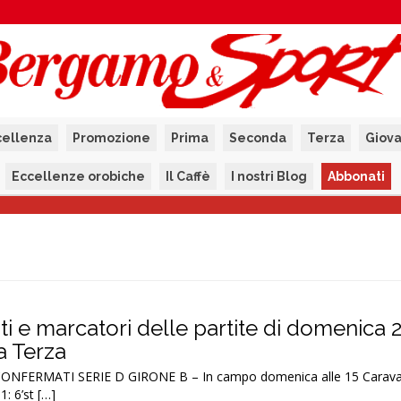
cellenza
Promozione
Prima
Seconda
Terza
Giova
Eccellenze orobiche
Il Caffè
I nostri Blog
Abbonati
tati e marcatori delle partite di domenica 
la Terza
ONFERMATI SERIE D GIRONE B – In campo domenica alle 15 Carava
: 6’st […]