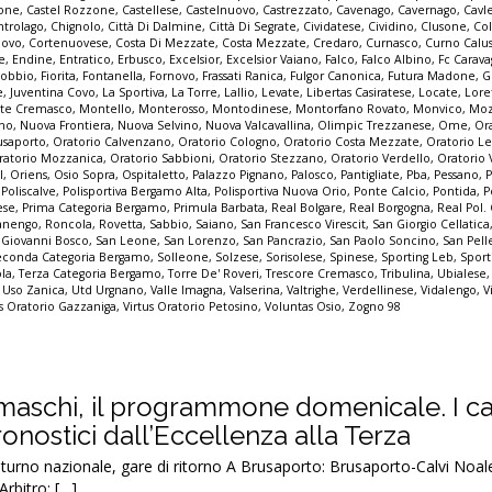
none
,
Castel Rozzone
,
Castellese
,
Castelnuovo
,
Castrezzato
,
Cavenago
,
Cavernago
,
Cavl
ntrolago
,
Chignolo
,
Città Di Dalmine
,
Città Di Segrate
,
Cividatese
,
Cividino
,
Clusone
,
Col
ovo
,
Cortenuovese
,
Costa Di Mezzate
,
Costa Mezzate
,
Credaro
,
Curnasco
,
Curno Calu
e
,
Endine
,
Entratico
,
Erbusco
,
Excelsior
,
Excelsior Vaiano
,
Falco
,
Falco Albino
,
Fc Carava
sobbio
,
Fiorita
,
Fontanella
,
Fornovo
,
Frassati Ranica
,
Fulgor Canonica
,
Futura Madone
,
G
e
,
Juventina Covo
,
La Sportiva
,
La Torre
,
Lallio
,
Levate
,
Libertas Casiratese
,
Locate
,
Lore
te Cremasco
,
Montello
,
Monterosso
,
Montodinese
,
Montorfano Rovato
,
Monvico
,
Mo
nno
,
Nuova Frontiera
,
Nuova Selvino
,
Nuova Valcavallina
,
Olimpic Trezzanese
,
Ome
,
Or
usaporto
,
Oratorio Calvenzano
,
Oratorio Cologno
,
Oratorio Costa Mezzate
,
Oratorio Le
ratorio Mozzanica
,
Oratorio Sabbioni
,
Oratorio Stezzano
,
Oratorio Verdello
,
Oratorio V
l
,
Oriens
,
Osio Sopra
,
Ospitaletto
,
Palazzo Pignano
,
Palosco
,
Pantigliate
,
Pba
,
Pessano
,
,
Poliscalve
,
Polisportiva Bergamo Alta
,
Polisportiva Nuova Orio
,
Ponte Calcio
,
Pontida
,
P
ese
,
Prima Categoria Bergamo
,
Primula Barbata
,
Real Bolgare
,
Real Borgogna
,
Real Pol.
nengo
,
Roncola
,
Rovetta
,
Sabbio
,
Saiano
,
San Francesco Virescit
,
San Giorgio Cellatica
 Giovanni Bosco
,
San Leone
,
San Lorenzo
,
San Pancrazio
,
San Paolo Soncino
,
San Pell
econda Categoria Bergamo
,
Solleone
,
Solzese
,
Sorisolese
,
Spinese
,
Sporting Leb
,
Sport
ola
,
Terza Categoria Bergamo
,
Torre De' Roveri
,
Trescore Cremasco
,
Tribulina
,
Ubialese
,
Uso Zanica
,
Utd Urgnano
,
Valle Imagna
,
Valserina
,
Valtrighe
,
Verdellinese
,
Vidalengo
,
V
us Oratorio Gazzaniga
,
Virtus Oratorio Petosino
,
Voluntas Osio
,
Zogno 98
amaschi, il programmone domenicale. I ca
pronostici dall’Eccellenza alla Terza
no nazionale, gare di ritorno A Brusaporto: Brusaporto-Calvi Noale
rbitro: […]