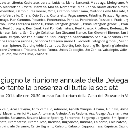
Levate
,
Libertas Casiratese
,
Loreto
,
Luisiana
,
Mario Zanconti
,
Medolago
,
Melegnano
,
M
e
,
Montorfano Rovato
,
Monvico
,
Mozzo
,
Nembrese
,
Nino Ronco
,
Nuova Atletic Alme
lcavallina
,
Olimpic Trezzanese
,
Ome
,
Oratorio Calvenzano
,
Oratorio Costa Mezzate
,
orio Verdello
,
Oriens
,
Osio Sopra
,
Ospitaletto
,
Pagazzanese
,
Paladina
,
Palazzo Pignano
ornago
,
Pian Camuno
,
Pieranica
,
Ponteranica
,
Pontida
,
Pontirolese
,
Pozzuolo
,
Pradalun
gamo
,
Prima Categoria girone D
,
Prima Categoria girone E
,
Prima Categoria girone L
,
Pro
e
,
Real Borgogna
,
Real Casal
,
Real Pol. Calcinatese
,
Real Rovato
,
Ripaltese
,
Rodengo
,
R
ianese
,
Saiano
,
San Giorgio Cellatica
,
San Giovanni Bianco
,
San Giovanni Bienno
,
San 
Paolo D'Argon
,
San Paolo Soncino
,
San Pellegrino
,
Scannabuese
,
Sebinia
,
Seconda Cate
da Categoria girone C
,
Seconda Categoria girone E
,
Seconda Categoria girone I
,
Secon
inese
,
Spinese
,
Sporting Adda Bottanuco
,
Sporting Leb
,
Sporting Tlc
,
Sporting Valenti
score Cremasco
,
Tribiano
,
Unica Futura
,
Unitas Coccaglio
,
Uso Zanica
,
Valcalepio
,
Valle
o
,
Villese
,
Voluntas Osio
,
Zogno 98
0 giugno la riunione annuale della Delega
rtante la presenza di tutte le società
 2014 alle ore 20.30 presso l’auditorium della Casa del Giovane in V
p Zelo
,
Acos Treviglio
,
Acov Verdello
,
Adrarese
,
Agnelli Olimpia
,
Albano
,
Albinese
,
Alm
ci Mapello
,
Amici Mozzo
,
Antoniana
,
Ardesio
,
Ares Redona
,
Arx
,
Arzago
,
Asperiam
,
Aur
adello
,
Barianese
,
Basiano Masate Sporting
,
Berbenno
,
Bergamp Longuelo
,
Bm Sporti
nato
,
Brembatese
,
Brembillese
,
Brembo
,
Brignanese
,
Busnago
,
Calcense
,
Calcinatese
provinciale Bergamo
,
Calcio Urgnano
,
Calepio
,
Calusco
,
Cappuccinese
,
Capriate
,
Capri