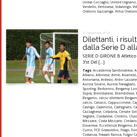
Unitas Coccaglio
,
United Urgnano
Verdello
,
Vertovese
,
Vidalengo
,
Vi
Oratorio Gazzaniga
,
Virtus Orator
21 Settembre 2014
Dilettanti, i ris
dalla Serie D al
SERIE D GIRONE B Atletico M
3’st Del […]
Tags:
Accademia Sandonatese
,
A
Albano
,
Albinese
,
Almè
,
Alzanese
Antoniana
,
Ardesio
,
Ardor Lazzat
Aurora Sovere
,
Aurora Travagliato
Sporting
,
Berbenno
,
Bergamp Lon
Sopra
,
Brembatese
,
Brembillese
,
Bergamo
,
calcio dilettanti Berga
calcio
,
Calusco
,
Cappuccinese
,
Ca
Casnigo
,
Cassinone
,
Castegnato
,
Ca
Cazzaghese
,
Celadina
,
Cenate Sot
Segrate
,
Cividatese
,
Cividino
,
Clus
Mezzate
,
Costa Mezzate
,
Credaro
Doverese
,
Eccellenza Bergamo
,
E
Curno
,
FCD Grassobbio
,
Filago
,
Fio
Costanza
,
Frassati Ranica
,
Fulgor C