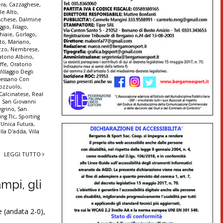
era
,
Cazzaghese
,
le Alto
,
schese
,
Dalmine
ggio
,
Filago
,
hiaie
,
Gorlago
,
to
,
Mariano
,
zzo
,
Nembrese
,
atorio Albino
,
ffe
,
Oratorio
illaggio Degli
Pessano Con
ozzuolo
,
 Calcinatese
,
Real
,
San Giovanni
egrino
,
San
ing Tlc
,
Sporting
,
Unica Futura
,
illa D'adda
,
Villa
LEGGI TUTTO
mpi, gli
 (andata 2-0),