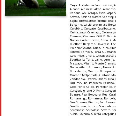
Tags:
Accademia Sandonatese
,
A
Albano
,
Albinese
,
Almè
,
Alzanese
Redona
,
Arx
,
Arzago
,
Asola
,
Asper
Seveso
,
Basiano Masate Sporting
,
Sopra
,
Brembatese
,
Brembillese
,
Bergamo
,
calcio provinciale Ber
Carobbio
,
Carugate
,
Casalbuttano
Castrezzato
,
Cavenago
,
Cavernago
Cisanese
,
Ciserano
,
Città Di Dalmi
Nuovo
,
Cortenuovese
,
Costa Di M
dilettanti Bergamo
,
Doverese
,
Ecc
Excelsior Vaiano
,
Falco
,
Falco Albi
Foresto
,
Fornovo
,
Forza & Costanz
Gavarnese
,
Ghiaie
,
GhisalbeseCalc
Sportiva
,
La Torre
,
Lallio
,
Lemine
,
Mezzago
,
Misano
,
Monte Cremas
Nuova Atletic Almenno
,
Nuova Fr
Boccaleone
,
Oratorio Brusaporto
Oratorio Malpensata
,
Oratorio Mo
Zandobbio
,
Ordival
,
Oriens
,
Orsa 
Paullese
,
Pba
,
Pedrocca
,
Pessano
,
Orio
,
Ponte Calcio
,
Ponteranica
,
P
Categoria girone D
,
Prima Categori
Bolgare
,
Real Borgogna
,
Real Casal
Romanengo
,
Romanese
,
Roncola
San Giovanni Bienno
,
San Giovann
San Tomaso
,
Sarnico
,
Scannabues
Soresinese
,
Sorisolese
,
Sovere
,
Sp
Suisio
,
Tavernola
,
Terza Categoria