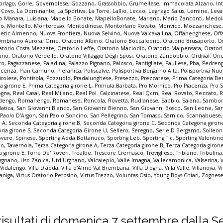
orlago
,
Gorle
,
Governolese
,
Gozzano
,
Grassobbio
,
Grumellese
,
Immacolata Alzano
,
In
a Covo
,
La Dominante
,
La Sportiva
,
La Torre
,
Lallio
,
Lecco
,
Legnago Salus
,
Lemine
,
Leva
o Manara
,
Luisiana
,
Mapello Bonate
,
MapelloBonate
,
Mariano
,
Mario Zanconti
,
Medol
co
,
Montello
,
Monterosso
,
Montodinese
,
Montorfano Rovato
,
Monvico
,
Mozzanichese
letic Almenno
,
Nuova Frontiera
,
Nuova Selvino
,
Nuova Valcavallina
,
Offanenghese
,
Off
mbriano Aurora
,
Ome
,
Oratorio Albino
,
Oratorio Boccaleone
,
Oratorio Brusaporto
,
O
atorio Costa Mezzate
,
Oratorio Leffe
,
Oratorio Maclodio
,
Oratorio Malpensata
,
Orator
zano
,
Oratorio Verdello
,
Oratorio Villaggio Degli Sposi
,
Oratorio Zandobbio
,
Ordival
,
Ori
to
,
Pagazzanese
,
Paladina
,
Palazzo Pignano
,
Palosco
,
Pantigliate
,
Paullese
,
Pba
,
Pedren
acenza
,
Pian Camuno
,
Pieranica
,
Poliscalve
,
Polisportiva Bergamo Alta
,
Polisportiva Nuo
irolese
,
Pontisola
,
Pozzuolo
,
Pradalunghese
,
Presezzo
,
Prezzatese
,
Prima Categoria B
a girone E
,
Prima Categoria girone L
,
Primula Barbata
,
Pro Mornico
,
Pro Piacenza
,
Pro 
ogna
,
Real Casal
,
Real Milano
,
Real Pol. Calcinatese
,
Real Qcm
,
Real Rovato
,
Rezzato
,
R
dengo
,
Romanengo
,
Romanese
,
Roncola
,
Rovetta
,
Rudianese
,
Sabbio
,
Saiano
,
Sambon
latica
,
San Giovanni Bianco
,
San Giovanni Bienno
,
San Giovanni Bosco
,
San Leone
,
Sa
 Paolo D'Argon
,
San Paolo Soncino
,
San Pellegrino
,
San Tomaso
,
Sarnico
,
Scannabuese
e A
,
Seconda Categoria girone B
,
Seconda Categoria girone C
,
Seconda Categoria giron
ria girone S
,
Seconda Categoria Girone U
,
Sellero
,
Seregno
,
Serie D Bergamo
,
Solleo
overe
,
Spinese
,
Sporting Adda Bottanuco
,
Sporting Leb
,
Sporting Tlc
,
Sporting Valentin
io
,
Tavernola
,
Terza Categoria girone A
,
Terza Categoria girone B
,
Terza Categoria giron
a girone E
,
Torre De' Roveri
,
Trealbe
,
Trescore Cremasco
,
Trevigliese
,
Tribiano
,
Tribulina
rgnano
,
Uso Zanica
,
Utd Urgnano
,
Valcalepio
,
Valle Imagna
,
Vallecamonica
,
Valserina
,
,
Vidalengo
,
Villa D'adda
,
Villa d'Almè Val Brembana
,
Villa D'ogna
,
Villa Valle
,
Villanova
,
Vi
zaniga
,
Virtus Oratorio Petosino
,
Virtus Trezzo
,
Voluntas Osio
,
Young Boys Chiari
,
Zognese
 i risultati di domenica 7 settembre dalla S