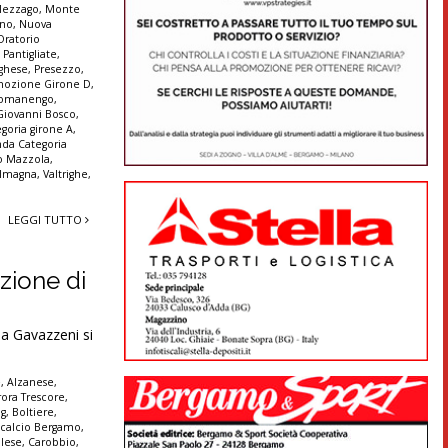
ezzago
,
Monte
nno
,
Nuova
Oratorio
,
Pantigliate
,
ghese
,
Presezzo
,
mozione Girone D
,
omanengo
,
Giovanni Bosco
,
goria girone A
,
da Categoria
no Mazzola
,
 Imagna
,
Valtrighe
,
LEGGI TUTTO
zione di
ia Gavazzeni si
è
,
Alzanese
,
ora Trescore
,
ng
,
Boltiere
,
,
calcio Bergamo
,
olese
,
Carobbio
,