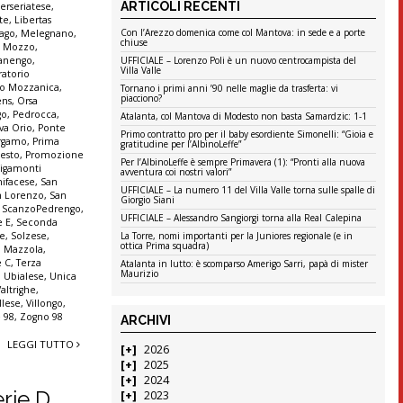
ARTICOLI RECENTI
terseriatese
,
te
,
Libertas
Con l’Arezzo domenica come col Mantova: in sede e a porte
ago
,
Melegnano
,
chiuse
,
Mozzo
,
anengo
,
UFFICIALE – Lorenzo Poli è un nuovo centrocampista del
Villa Valle
ratorio
io Mozzanica
,
Tornano i primi anni ’90 nelle maglie da trasferta: vi
piacciono?
ens
,
Orsa
go
,
Pedrocca
,
Atalanta, col Mantova di Modesto non basta Samardzic: 1-1
va Orio
,
Ponte
Primo contratto pro per il baby esordiente Simonelli: “Gioia e
ergamo
,
Prima
gratitudine per l’AlbinoLeffe”
Sesto
,
Promozione
Per l’AlbinoLeffe è sempre Primavera (1): “Pronti alla nuova
igamonti
avventura coi nostri valori”
ifacese
,
San
UFFICIALE – La numero 11 del Villa Valle torna sulle spalle di
n Lorenzo
,
San
Giorgio Siani
,
ScanzoPedrengo
,
UFFICIALE – Alessandro Sangiorgi torna alla Real Calepina
e E
,
Seconda
ne
,
Solzese
,
La Torre, nomi importanti per la Juniores regionale (e in
ottica Prima squadra)
o Mazzola
,
e C
,
Terza
Atalanta in lutto: è scomparso Amerigo Sarri, papà di mister
Maurizio
,
Ubialese
,
Unica
Valtrighe
,
llese
,
Villongo
,
 98
,
Zogno 98
ARCHIVI
LEGGI TUTTO
2026
2025
2024
erie D
2023