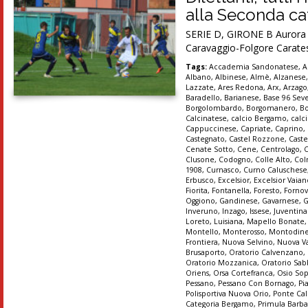
alla Seconda cat
SERIE D, GIRONE B Aurora Se
Caravaggio-Folgore Carates
Tags:
Accademia Sandonatese
,
A
Albano
,
Albinese
,
Almè
,
Alzanese
Lazzate
,
Ares Redona
,
Arx
,
Arzago
Baradello
,
Barianese
,
Base 96 Sev
Borgolombardo
,
Borgomanero
,
B
Calcinatese
,
calcio Bergamo
,
calc
Cappuccinese
,
Capriate
,
Caprino
,
Castegnato
,
Castel Rozzone
,
Caste
Cenate Sotto
,
Cene
,
Centrolago
,
Clusone
,
Codogno
,
Colle Alto
,
Col
1908
,
Curnasco
,
Curno Caluschese
Erbusco
,
Excelsior
,
Excelsior Vaia
Fiorita
,
Fontanella
,
Foresto
,
Forno
Oggiono
,
Gandinese
,
Gavarnese
,
G
Inveruno
,
Inzago
,
Issese
,
Juventin
Loreto
,
Luisiana
,
Mapello Bonate
Montello
,
Monterosso
,
Montodin
Frontiera
,
Nuova Selvino
,
Nuova Va
Brusaporto
,
Oratorio Calvenzano
,
Oratorio Mozzanica
,
Oratorio Sab
Oriens
,
Orsa Cortefranca
,
Osio So
Pessano
,
Pessano Con Bornago
,
Pi
Polisportiva Nuova Orio
,
Ponte Cal
Categoria Bergamo
,
Primula Barba