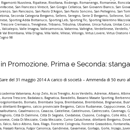
,
Rigamonti Nuvolera
,
Ripaltese
,
Rivoltana
,
Rodengo
,
Romanengo
,
Romanese
,
Roncol
nifacese
,
San Francesco Virescit
,
San Giorgio Cellatica
,
San Giovanni Bianco
,
San Giov
Lorenzo
,
San Pancrazio
,
San Paolo D'Argon
,
San Paolo Soncino
,
San Pellegrino
,
San Tom
ebinia
,
Seconda Categoria Bergamo
,
Sellero
,
Seregno
,
Serie D Bergamo
,
Solleone
,
Sol
inese
,
Sporting Adda Bottanuco
,
Sporting Leb
,
Sporting Tlc
,
Sporting Valentino Mazzol
,
Trescore Cremasco
,
Trevigliese
,
Tribiano
,
Tribulina
,
Ubialese
,
Unica Futura
,
Unitas Cocc
o
,
Valcalepio
,
Valle Imagna
,
Vallecamonica
,
Valserina
,
Valtrighe
,
Verdellinese
,
Verdello
,
lmè Val Brembana
,
Villa D'ogna
,
Villa Valle
,
Villese
,
Villongo
,
Virtus Lovere
,
Virtus Oratorio
Zogno 98
 in Promozione, Prima e Seconda: stangat
 del 31 maggio 2014 A carico di società – Ammenda di 50 euro al
ccademia Valseriana
,
Acop Zelo
,
Acos Treviglio
,
Acov Verdello
,
Adrense
,
Albano
,
Albin
o
,
Aurora Trescore
,
Badalasco
,
Bagnatica
,
Baradello
,
Basiano Masate Sporting
,
Berbenn
Borgolombardo
,
Bornato
,
Brembate Sopra
,
Brembatese
,
Brembillese
,
Brignanese
,
Bus
io dilettanti Bergamo
,
calcio provinciale Bergamo
,
Calcio Rudianese
,
Cappuccinese
,
C
asalbuttano
,
Casalmaiocco
,
Casazza
,
Castellese
,
Castelnuovo
,
Castrezzato
,
Cavenago
,
C
Chignolo
,
Città Di Dalmine
,
Città Di Segrate
,
Cividatese
,
Clusone
,
Codogno
,
Colle Alto
,
C
uovese
,
Costa Di Mezzate
,
Costa Mezzate
,
Curno Caluschese
,
dilettanti Bergamo
,
Dove
no
,
Falco
,
Falco Albino
,
Fara
,
Filago
,
Fiorente Colognola
,
Fiorente Grassobbio
,
Fontanella
a
,
Frassati Ranica
,
Fulgor Canonica
,
Gandinese
,
Gavarnese
,
Gorlago
,
Gorle
,
Inzago
,
Juve