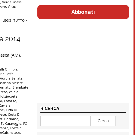
e
,
Verdellinese
,
vere
,
Virtus
Abbonati
LEGGI TUTTO
re 2014
 Casca (AM),
lli Olimpia
,
rio Leffe
,
,
Aurora Seriate
,
Basiano Masate
ornato
,
Brembate
atese
,
calcio
lolziocorte
co
,
Casazza
,
Cavlera
,
RICERCA
ine
,
Città Di
vese
,
Costa Di
anti Bergamo
,
,
Fc Caravaggio
,
FC
stanza
,
Forza e
seCalcinatese
,