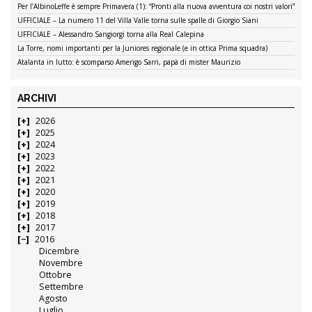
Per l’AlbinoLeffe è sempre Primavera (1): “Pronti alla nuova avventura coi nostri valori”
UFFICIALE – La numero 11 del Villa Valle torna sulle spalle di Giorgio Siani
UFFICIALE – Alessandro Sangiorgi torna alla Real Calepina
La Torre, nomi importanti per la Juniores regionale (e in ottica Prima squadra)
Atalanta in lutto: è scomparso Amerigo Sarri, papà di mister Maurizio
ARCHIVI
2026
2025
2024
2023
2022
2021
2020
2019
2018
2017
2016
Dicembre
Novembre
Ottobre
Settembre
Agosto
Luglio