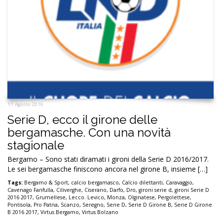
11 Agosto 2016
Serie D, ecco il girone delle
bergamasche. Con una novità
stagionale
Bergamo – Sono stati diramati i gironi della Serie D 2016/2017.
Le sei bergamasche finiscono ancora nel girone B, insieme […]
Tags:
Bergamo & Sport
,
calcio bergamasco
,
Calcio dilettanti
,
Caravaggio
,
Cavenago Fanfulla
,
Ciliverghe
,
Ciserano
,
Darfo
,
Dro
,
gironi serie d
,
gironi Serie D
2016 2017
,
Grumellese
,
Lecco. Levico
,
Monza
,
Olginatese
,
Pergolettese
,
Pontisola
,
Pro Patria
,
Scanzo
,
Seregno
,
Serie D
,
Serie D Girone B
,
Serie D Girone
B 2016 2017
,
Virtus Bergamo
,
Virtus Bolzano