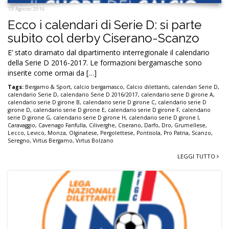
13 Agosto 2016
Ecco i calendari di Serie D: si parte
subito col derby Ciserano-Scanzo
E’ stato diramato dal dipartimento interregionale il calendario
della Serie D 2016-2017. Le formazioni bergamasche sono
inserite come ormai da […]
Tags:
Bergamo & Sport
,
calcio bergamasco
,
Calcio dilettanti
,
calendari Serie D
,
calendario Serie D
,
calendario Serie D 2016/2017
,
calendario serie D girone A
,
calendario serie D girone B
,
calendario serie D girone C
,
calendario serie D
girone D
,
calendario serie D girone E
,
calendario serie D girone F
,
calendario
serie D girone G
,
calendario serie D girone H
,
calendario serie D girone I
,
Caravaggio
,
Cavenago Fanfulla
,
Ciliverghe
,
Ciserano
,
Darfo
,
Dro
,
Grumellese
,
Lecco
,
Levico
,
Monza
,
Olginatese
,
Pergolettese
,
Pontisola
,
Pro Patria
,
Scanzo
,
Seregno
,
Virtus Bergamo
,
Virtus Bolzano
LEGGI TUTTO