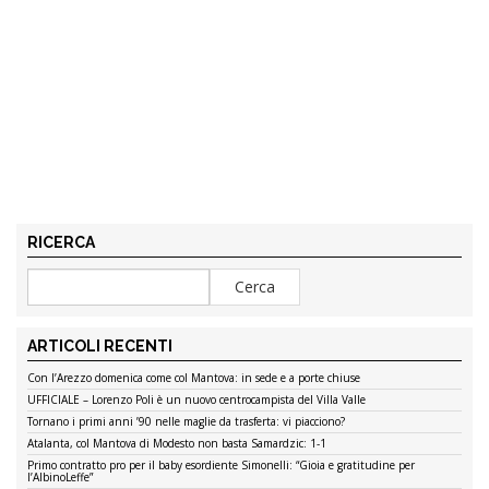
RICERCA
ARTICOLI RECENTI
Con l’Arezzo domenica come col Mantova: in sede e a porte chiuse
UFFICIALE – Lorenzo Poli è un nuovo centrocampista del Villa Valle
Tornano i primi anni ’90 nelle maglie da trasferta: vi piacciono?
Atalanta, col Mantova di Modesto non basta Samardzic: 1-1
Primo contratto pro per il baby esordiente Simonelli: “Gioia e gratitudine per
l’AlbinoLeffe”