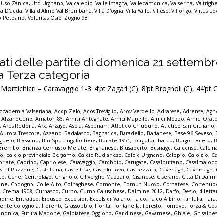
,
Uso Zanica
,
Utd Urgnano
,
Valcalepio
,
Valle Imagna
,
Vallecamonica
,
Valserina
,
Valtrigh
lla D'adda
,
Villa d'Almè Val Brembana
,
Villa D'ogna
,
Villa Valle
,
Villese
,
Villongo
,
Virtus Lo
io Petosino
,
Voluntas Osio
,
Zogno 98
ultati delle partite di domenica 21 settemb
la Terza categoria
ontichiari – Caravaggio 1-3: 4’pt Zagari (C), 8’pt Brognoli (C), 44’pt
ccademia Valseriana
,
Acop Zelo
,
Acos Treviglio
,
Acov Verdello
,
Adrarese
,
Adrense
,
Agne
,
AlzanoCene
,
Amatori 85
,
Amici Antegnate
,
Amici Mapello
,
Amici Mozzo
,
Amici Orato
e
,
Ares Redona
,
Arx
,
Arzago
,
Asola
,
Asperiam
,
Atletico Chiuduno
,
Atletico San Giuliano
,
Aurora Trescore
,
Azzano
,
Badalasco
,
Bagnatica
,
Baradello
,
Barianese
,
Base 96 Seveso
,
guelo
,
Biassono
,
Bm Sporting
,
Boltiere
,
Bonate 1951
,
Borgolombardo
,
Borgomanero
,
B
Brembo
,
Brianza Cernusco Merate
,
Brignanese
,
Brusaporto
,
Busnago
,
Calcense
,
Calcin
mo
,
calcio provinciale Bergamo
,
Calcio Rudianese
,
Calcio Urgnano
,
Calepio
,
Calolzio
,
Ca
priate
,
Caprino
,
Capriolese
,
Caravaggio
,
Carobbio
,
Carugate
,
Casalbuttano
,
Casalmaioc
stel Rozzone
,
Castellana
,
Castellese
,
Castelnuovo
,
Castrezzato
,
Cavenago
,
Cavernago
,
to
,
Cene
,
Centrolago
,
Chignolo
,
Ciliverghe Mazzano
,
Cisanese
,
Ciserano
,
Città Di Dalm
one
,
Codogno
,
Colle Alto
,
Colnaghese
,
Comonte
,
Comun Nuovo
,
Cornatese
,
Cortenuo
,
Crema 1908
,
Curnasco
,
Curno
,
Curno Caluschese
,
Dalmine 2012
,
Darfo
,
Desio
,
dilett
ndine
,
Entratico
,
Erbusco
,
Excelsior
,
Excelsior Vaiano
,
Falco
,
Falco Albino
,
Fanfulla
,
Fara
rente Colognola
,
Fiorente Grassobbio
,
Fiorita
,
Fontanella
,
Foresto
,
Fornovo
,
Forza & Co
anonica
,
Futura Madone
,
Galbiatese Oggiono
,
Gandinese
,
Gavarnese
,
Ghiaie
,
Ghisalbe