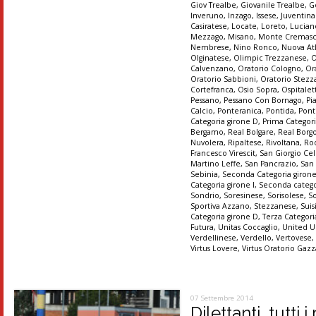
Giov Trealbe
,
Giovanile Trealbe
,
G
Inveruno
,
Inzago
,
Issese
,
Juventin
Casiratese
,
Locate
,
Loreto
,
Lucian
Mezzago
,
Misano
,
Monte Cremas
Nembrese
,
Nino Ronco
,
Nuova At
Olginatese
,
Olimpic Trezzanese
,
O
Calvenzano
,
Oratorio Cologno
,
Or
Oratorio Sabbioni
,
Oratorio Stez
Cortefranca
,
Osio Sopra
,
Ospitalet
Pessano
,
Pessano Con Bornago
,
Pi
Calcio
,
Ponteranica
,
Pontida
,
Pont
Categoria girone D
,
Prima Categori
Bergamo
,
Real Bolgare
,
Real Borg
Nuvolera
,
Ripaltese
,
Rivoltana
,
Ro
Francesco Virescit
,
San Giorgio Cel
Martino Leffe
,
San Pancrazio
,
San
Sebinia
,
Seconda Categoria giron
Categoria girone I
,
Seconda catego
Sondrio
,
Soresinese
,
Sorisolese
,
S
Sportiva Azzano
,
Stezzanese
,
Suis
Categoria girone D
,
Terza Categori
Futura
,
Unitas Coccaglio
,
United U
Verdellinese
,
Verdello
,
Vertovese
Virtus Lovere
,
Virtus Oratorio Gaz
07 Settembre 2014
Dilettanti, tutti