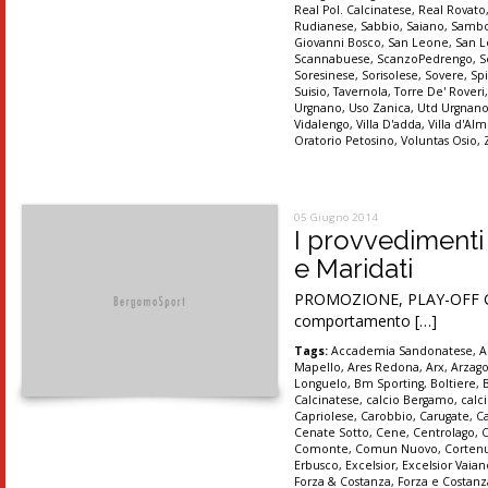
Real Pol. Calcinatese
,
Real Rovato
Rudianese
,
Sabbio
,
Saiano
,
Sambo
Giovanni Bosco
,
San Leone
,
San 
Scannabuese
,
ScanzoPedrengo
,
S
Soresinese
,
Sorisolese
,
Sovere
,
Sp
Suisio
,
Tavernola
,
Torre De' Roveri
Urgnano
,
Uso Zanica
,
Utd Urgnan
Vidalengo
,
Villa D'adda
,
Villa d'A
Oratorio Petosino
,
Voluntas Osio
,
05 Giugno 2014
I provvedimenti
e Maridati
PROMOZIONE, PLAY-OFF Gare
comportamento […]
Tags:
Accademia Sandonatese
,
A
Mapello
,
Ares Redona
,
Arx
,
Arzag
Longuelo
,
Bm Sporting
,
Boltiere
,
Calcinatese
,
calcio Bergamo
,
calc
Capriolese
,
Carobbio
,
Carugate
,
C
Cenate Sotto
,
Cene
,
Centrolago
,
Comonte
,
Comun Nuovo
,
Corten
Erbusco
,
Excelsior
,
Excelsior Vaia
Forza & Costanza
,
Forza e Costanz