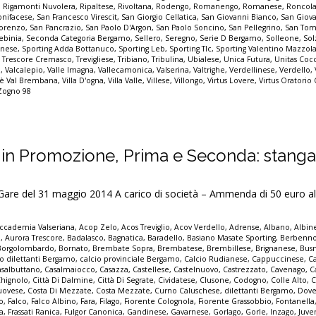
,
Rigamonti Nuvolera
,
Ripaltese
,
Rivoltana
,
Rodengo
,
Romanengo
,
Romanese
,
Roncol
nifacese
,
San Francesco Virescit
,
San Giorgio Cellatica
,
San Giovanni Bianco
,
San Giov
Lorenzo
,
San Pancrazio
,
San Paolo D'Argon
,
San Paolo Soncino
,
San Pellegrino
,
San Tom
ebinia
,
Seconda Categoria Bergamo
,
Sellero
,
Seregno
,
Serie D Bergamo
,
Solleone
,
Sol
inese
,
Sporting Adda Bottanuco
,
Sporting Leb
,
Sporting Tlc
,
Sporting Valentino Mazzol
,
Trescore Cremasco
,
Trevigliese
,
Tribiano
,
Tribulina
,
Ubialese
,
Unica Futura
,
Unitas Cocc
o
,
Valcalepio
,
Valle Imagna
,
Vallecamonica
,
Valserina
,
Valtrighe
,
Verdellinese
,
Verdello
,
lmè Val Brembana
,
Villa D'ogna
,
Villa Valle
,
Villese
,
Villongo
,
Virtus Lovere
,
Virtus Oratorio
Zogno 98
 in Promozione, Prima e Seconda: stangat
 del 31 maggio 2014 A carico di società – Ammenda di 50 euro al
ccademia Valseriana
,
Acop Zelo
,
Acos Treviglio
,
Acov Verdello
,
Adrense
,
Albano
,
Albin
o
,
Aurora Trescore
,
Badalasco
,
Bagnatica
,
Baradello
,
Basiano Masate Sporting
,
Berbenn
Borgolombardo
,
Bornato
,
Brembate Sopra
,
Brembatese
,
Brembillese
,
Brignanese
,
Bus
io dilettanti Bergamo
,
calcio provinciale Bergamo
,
Calcio Rudianese
,
Cappuccinese
,
C
asalbuttano
,
Casalmaiocco
,
Casazza
,
Castellese
,
Castelnuovo
,
Castrezzato
,
Cavenago
,
C
Chignolo
,
Città Di Dalmine
,
Città Di Segrate
,
Cividatese
,
Clusone
,
Codogno
,
Colle Alto
,
C
uovese
,
Costa Di Mezzate
,
Costa Mezzate
,
Curno Caluschese
,
dilettanti Bergamo
,
Dove
no
,
Falco
,
Falco Albino
,
Fara
,
Filago
,
Fiorente Colognola
,
Fiorente Grassobbio
,
Fontanella
a
,
Frassati Ranica
,
Fulgor Canonica
,
Gandinese
,
Gavarnese
,
Gorlago
,
Gorle
,
Inzago
,
Juve