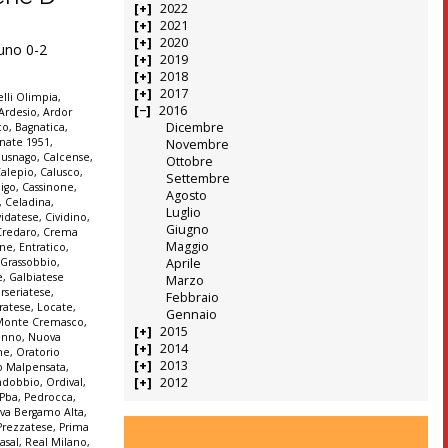
2022
2021
2020
runo 0-2
2019
2018
2017
lli Olimpia
,
2016
Ardesio
,
Ardor
Dicembre
co
,
Bagnatica
,
nate 1951
,
Novembre
Busnago
,
Calcense
,
Ottobre
alepio
,
Calusco
,
Settembre
igo
,
Cassinone
,
Agosto
,
Celadina
,
Luglio
vidatese
,
Cividino
,
Giugno
Credaro
,
Crema
Maggio
ine
,
Entratico
,
 Grassobbio
,
Aprile
e
,
Galbiatese
Marzo
erseriatese
,
Febbraio
iratese
,
Locate
,
Gennaio
Monte Cremasco
,
2015
enno
,
Nuova
2014
ne
,
Oratorio
2013
o Malpensata
,
2012
ndobbio
,
Ordival
,
Pba
,
Pedrocca
,
iva Bergamo Alta
,
Prezzatese
,
Prima
asal
,
Real Milano
,