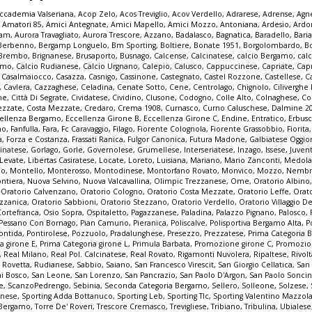
ccademia Valseriana
,
Acop Zelo
,
Acos Treviglio
,
Acov Verdello
,
Adrarese
,
Adrense
,
Agne
,
Amatori 85
,
Amici Antegnate
,
Amici Mapello
,
Amici Mozzo
,
Antoniana
,
Ardesio
,
Ardo
iam
,
Aurora Travagliato
,
Aurora Trescore
,
Azzano
,
Badalasco
,
Bagnatica
,
Baradello
,
Bari
Berbenno
,
Bergamp Longuelo
,
Bm Sporting
,
Boltiere
,
Bonate 1951
,
Borgolombardo
,
B
Brembo
,
Brignanese
,
Brusaporto
,
Busnago
,
Calcense
,
Calcinatese
,
calcio Bergamo
,
calc
gamo
,
Calcio Rudianese
,
Calcio Urgnano
,
Calepio
,
Calusco
,
Cappuccinese
,
Capriate
,
Cap
,
Casalmaiocco
,
Casazza
,
Casnigo
,
Cassinone
,
Castegnato
,
Castel Rozzone
,
Castellese
,
C
,
Cavlera
,
Cazzaghese
,
Celadina
,
Cenate Sotto
,
Cene
,
Centrolago
,
Chignolo
,
Cilivergh
ne
,
Città Di Segrate
,
Cividatese
,
Cividino
,
Clusone
,
Codogno
,
Colle Alto
,
Colnaghese
,
Co
ezzate
,
Costa Mezzate
,
Credaro
,
Crema 1908
,
Curnasco
,
Curno Caluschese
,
Dalmine 2
ellenza Bergamo
,
Eccellenza Girone B
,
Eccellenza Girone C
,
Endine
,
Entratico
,
Erbus
no
,
Fanfulla
,
Fara
,
Fc Caravaggio
,
Filago
,
Fiorente Colognola
,
Fiorente Grassobbio
,
Fiorita
a
,
Forza e Costanza
,
Frassati Ranica
,
Fulgor Canonica
,
Futura Madone
,
Galbiatese Oggi
inatese
,
Gorlago
,
Gorle
,
Governolese
,
Grumellese
,
Interseriatese
,
Inzago
,
Issese
,
Juven
Levate
,
Libertas Casiratese
,
Locate
,
Loreto
,
Luisiana
,
Mariano
,
Mario Zanconti
,
Medola
co
,
Montello
,
Monterosso
,
Montodinese
,
Montorfano Rovato
,
Monvico
,
Mozzo
,
Nembr
ontiera
,
Nuova Selvino
,
Nuova Valcavallina
,
Olimpic Trezzanese
,
Ome
,
Oratorio Albino
,
Oratorio Calvenzano
,
Oratorio Cologno
,
Oratorio Costa Mezzate
,
Oratorio Leffe
,
Orat
zzanica
,
Oratorio Sabbioni
,
Oratorio Stezzano
,
Oratorio Verdello
,
Oratorio Villaggio De
Cortefranca
,
Osio Sopra
,
Ospitaletto
,
Pagazzanese
,
Paladina
,
Palazzo Pignano
,
Palosco
,
Pessano Con Bornago
,
Pian Camuno
,
Pieranica
,
Poliscalve
,
Polisportiva Bergamo Alta
,
P
ontida
,
Pontirolese
,
Pozzuolo
,
Pradalunghese
,
Presezzo
,
Prezzatese
,
Prima Categoria
a girone E
,
Prima Categoria girone L
,
Primula Barbata
,
Promozione girone C
,
Promozio
,
Real Milano
,
Real Pol. Calcinatese
,
Real Rovato
,
Rigamonti Nuvolera
,
Ripaltese
,
Rivol
,
Rovetta
,
Rudianese
,
Sabbio
,
Saiano
,
San Francesco Virescit
,
San Giorgio Cellatica
,
San
i Bosco
,
San Leone
,
San Lorenzo
,
San Pancrazio
,
San Paolo D'Argon
,
San Paolo Sonci
e
,
ScanzoPedrengo
,
Sebinia
,
Seconda Categoria Bergamo
,
Sellero
,
Solleone
,
Solzese
,
inese
,
Sporting Adda Bottanuco
,
Sporting Leb
,
Sporting Tlc
,
Sporting Valentino Mazzol
 Bergamo
,
Torre De' Roveri
,
Trescore Cremasco
,
Trevigliese
,
Tribiano
,
Tribulina
,
Ubialese