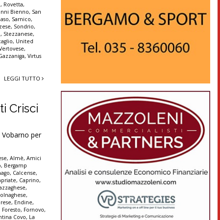
a
,
Rovetta
,
anni Bienno
,
San
aso
,
Sarnico
,
zese
,
Sondrio
,
a
,
Stezzanese
,
aglio
,
United
Vertovese
,
 Gazzaniga
,
Virtus
LEGGI TUTTO
i Crisci
 Vobarno per
ese
,
Almè
,
Amici
o
,
Bergamp
nago
,
Calcense
,
apriate
,
Caprino
,
azzaghese
,
olnaghese
,
rese
,
Endine
,
,
Foresto
,
Fornovo
,
ntina Covo
,
La