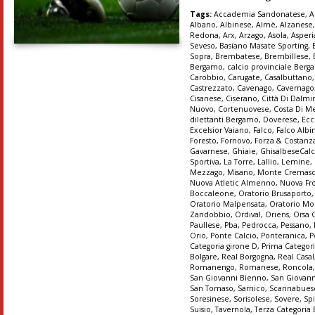
Tags:
Accademia Sandonatese
,
A
Albano
,
Albinese
,
Almè
,
Alzanese
Redona
,
Arx
,
Arzago
,
Asola
,
Asper
Seveso
,
Basiano Masate Sporting
,
Sopra
,
Brembatese
,
Brembillese
,
Bergamo
,
calcio provinciale Ber
Carobbio
,
Carugate
,
Casalbuttano
Castrezzato
,
Cavenago
,
Cavernago
Cisanese
,
Ciserano
,
Città Di Dalmi
Nuovo
,
Cortenuovese
,
Costa Di M
dilettanti Bergamo
,
Doverese
,
Ecc
Excelsior Vaiano
,
Falco
,
Falco Albi
Foresto
,
Fornovo
,
Forza & Costanz
Gavarnese
,
Ghiaie
,
GhisalbeseCalc
Sportiva
,
La Torre
,
Lallio
,
Lemine
,
Mezzago
,
Misano
,
Monte Cremas
Nuova Atletic Almenno
,
Nuova Fr
Boccaleone
,
Oratorio Brusaporto
Oratorio Malpensata
,
Oratorio Mo
Zandobbio
,
Ordival
,
Oriens
,
Orsa 
Paullese
,
Pba
,
Pedrocca
,
Pessano
,
Orio
,
Ponte Calcio
,
Ponteranica
,
P
Categoria girone D
,
Prima Categori
Bolgare
,
Real Borgogna
,
Real Casal
Romanengo
,
Romanese
,
Roncola
San Giovanni Bienno
,
San Giovann
San Tomaso
,
Sarnico
,
Scannabues
Soresinese
,
Sorisolese
,
Sovere
,
Sp
Suisio
,
Tavernola
,
Terza Categoria