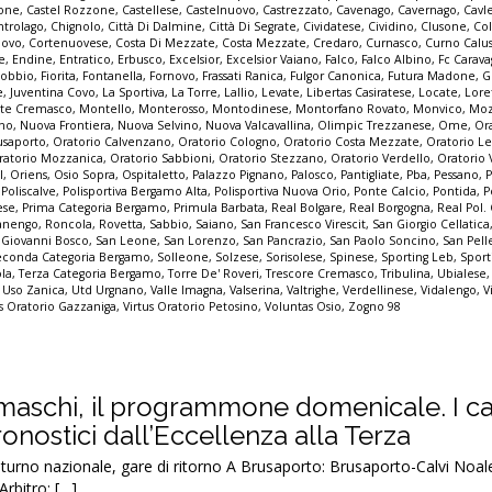
none
,
Castel Rozzone
,
Castellese
,
Castelnuovo
,
Castrezzato
,
Cavenago
,
Cavernago
,
Cavl
ntrolago
,
Chignolo
,
Città Di Dalmine
,
Città Di Segrate
,
Cividatese
,
Cividino
,
Clusone
,
Col
ovo
,
Cortenuovese
,
Costa Di Mezzate
,
Costa Mezzate
,
Credaro
,
Curnasco
,
Curno Calu
e
,
Endine
,
Entratico
,
Erbusco
,
Excelsior
,
Excelsior Vaiano
,
Falco
,
Falco Albino
,
Fc Carava
sobbio
,
Fiorita
,
Fontanella
,
Fornovo
,
Frassati Ranica
,
Fulgor Canonica
,
Futura Madone
,
G
e
,
Juventina Covo
,
La Sportiva
,
La Torre
,
Lallio
,
Levate
,
Libertas Casiratese
,
Locate
,
Lore
te Cremasco
,
Montello
,
Monterosso
,
Montodinese
,
Montorfano Rovato
,
Monvico
,
Mo
nno
,
Nuova Frontiera
,
Nuova Selvino
,
Nuova Valcavallina
,
Olimpic Trezzanese
,
Ome
,
Or
usaporto
,
Oratorio Calvenzano
,
Oratorio Cologno
,
Oratorio Costa Mezzate
,
Oratorio Le
ratorio Mozzanica
,
Oratorio Sabbioni
,
Oratorio Stezzano
,
Oratorio Verdello
,
Oratorio V
l
,
Oriens
,
Osio Sopra
,
Ospitaletto
,
Palazzo Pignano
,
Palosco
,
Pantigliate
,
Pba
,
Pessano
,
,
Poliscalve
,
Polisportiva Bergamo Alta
,
Polisportiva Nuova Orio
,
Ponte Calcio
,
Pontida
,
P
ese
,
Prima Categoria Bergamo
,
Primula Barbata
,
Real Bolgare
,
Real Borgogna
,
Real Pol.
nengo
,
Roncola
,
Rovetta
,
Sabbio
,
Saiano
,
San Francesco Virescit
,
San Giorgio Cellatica
 Giovanni Bosco
,
San Leone
,
San Lorenzo
,
San Pancrazio
,
San Paolo Soncino
,
San Pell
econda Categoria Bergamo
,
Solleone
,
Solzese
,
Sorisolese
,
Spinese
,
Sporting Leb
,
Sport
ola
,
Terza Categoria Bergamo
,
Torre De' Roveri
,
Trescore Cremasco
,
Tribulina
,
Ubialese
,
Uso Zanica
,
Utd Urgnano
,
Valle Imagna
,
Valserina
,
Valtrighe
,
Verdellinese
,
Vidalengo
,
V
us Oratorio Gazzaniga
,
Virtus Oratorio Petosino
,
Voluntas Osio
,
Zogno 98
amaschi, il programmone domenicale. I ca
pronostici dall’Eccellenza alla Terza
no nazionale, gare di ritorno A Brusaporto: Brusaporto-Calvi Noale
rbitro: […]