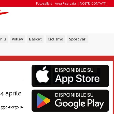
Fotogallery
Area Riservata
I NOSTRI CONTATTI
nili
Volley
Basket
Ciclismo
Sport vari
24 aprile
ggio-Pergo 0-