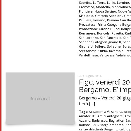
Sportiva
,
La Torre
,
Lallio
,
Lemine
,
Cremasco
,
Montello
,
Montodines
Frontiera
,
Nuova Selvino
,
Nuova Va
Maclodio
,
Oratorio Sabbioni
,
Orat
Paullese
,
Pessano
,
Pessano Con B
Prezzatese
,
Prima Categoria Ber
Promozione Girone F
,
Real Bolgar
Romanese
,
Roncola
,
Rovetta
,
Rud
San Lorenzo
,
San Pancrazio
,
San 
Seconda Categoria girone B
,
Secon
Girone U
,
Sellero
,
Solleone
,
Sores
Stezzanese
,
Suisio
,
Tavernola
,
Tre
Verdellinese
,
Vertovese
,
Vidaleng
05 Giugno 2014
Figc, venerdì 2
Bergamo. E’ impo
Bergamo – Venerdì 20 giugno
terrà […]
Tags:
Accademia Valseriana
,
Aco
Amatori 85
,
Amici Antegnate
,
Ami
Azzano
,
Badalasco
,
Bagnatica
,
Bar
Bonate 1951
,
Borgolombardo
,
Bor
calcio dilettanti Bergamo
,
calcio 