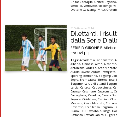
Unitas Coccaglio
,
United Urgnano
Verdello
,
Vertovese
,
Vidalengo
,
Vi
Oratorio Gazzaniga
,
Virtus Orator
21 Settembre 2014
Dilettanti, i ris
dalla Serie D al
SERIE D GIRONE B Atletico M
3’st Del […]
Tags:
Accademia Sandonatese
,
A
Albano
,
Albinese
,
Almè
,
Alzanese
Antoniana
,
Ardesio
,
Ardor Lazzat
Aurora Sovere
,
Aurora Travagliato
Sporting
,
Berbenno
,
Bergamp Lon
Sopra
,
Brembatese
,
Brembillese
,
Bergamo
,
calcio dilettanti Berga
calcio
,
Calusco
,
Cappuccinese
,
Ca
Casnigo
,
Cassinone
,
Castegnato
,
Ca
Cazzaghese
,
Celadina
,
Cenate Sot
Segrate
,
Cividatese
,
Cividino
,
Clus
Mezzate
,
Costa Mezzate
,
Credaro
Doverese
,
Eccellenza Bergamo
,
E
Curno
,
FCD Grassobbio
,
Filago
,
Fio
Costanza
,
Frassati Ranica
,
Fulgor C