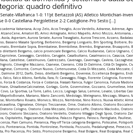
egoria: quadro definitivo
riate-Villafranca 1-0: 11’pt Bertazzoli (AS) Atletico Montichiari-Inve
e 0-0 Castellana-Pergolettese 2-2 Castiglione-Pro Sesto […]
ccademia Valseriana
,
Acop Zelo
,
Acos Treviglio
,
Acov Verdello
,
Adrarese
,
Adrense
,
Agne
,
AlzanoCene
,
Amatori 85
,
Amici Antegnate
,
Amici Mapello
,
Amici Mozzo
,
Antoniana
,
,
Asola
,
Asperiam
,
Aurora Seriate
,
Aurora Travagliato
,
Aurora Trescore
,
Azzano
,
Badalas
eso
,
Basiano Masate Sporting
,
Berbenno
,
Bergamp Longuelo
,
Bm Sporting
,
Boltiere
,
Bo
ornato
,
Brembate Sopra
,
Brembatese
,
Brembillese
,
Brembo
,
Brignanese
,
Brusaporto
,
io dilettanti Bergamo
,
calcio provinciale Bergamo
,
Calcio Rudianese
,
Calcio Urgnano
,
C
Capriolese
,
Caravaggio
,
Carobbio
,
Carugate
,
Casalbuttano
,
Casalmaiocco
,
Casazza
,
Casn
llana
,
Castellese
,
Castelnuovo
,
Castrezzato
,
Cavenago
,
Cavernago
,
Cavlera
,
Cazzaghese
Chignolo
,
Ciliverghe Mazzano
,
Cisanese
,
Ciserano
,
Città Di Dalmine
,
Città Di Segrate
,
Ci
naghese
,
Comonte
,
Comun Nuovo
,
Cortenuovese
,
Costa Di Mezzate
,
Costa Mezzate
,
,
Dalmine 2012
,
Darfo
,
Desio
,
dilettanti Bergamo
,
Doverese
,
Eccellenza Bergamo
,
End
no
,
Falco
,
Falco Albino
,
Fanfulla
,
Fara
,
Fc Caravaggio
,
Filago
,
Fiorente Colognola
,
Fiorente
vo
,
Forza & Costanza
,
Forza e Costanza
,
Frassati Ranica
,
Fulgor Canonica
,
Futura Madon
hiaie
,
GhisalbeseCalcinatese
,
Gorlago
,
Gorle
,
Governolese
,
Gozzano
,
Grumellese
,
Int
a Covo
,
La Sportiva
,
La Torre
,
Lallio
,
Lecco
,
Legnago Salus
,
Lemine
,
Levate
,
Libertas Cas
,
MapelloBonate
,
Mariano
,
Mario Zanconti
,
Medolago
,
Melegnano
,
Mezzago
,
Misano
,
ese
,
Montorfano Rovato
,
Monvico
,
Mozzo
,
Nembrese
,
Nino Ronco
,
Nuova Atletic Alm
lcavallina
,
Olginatese
,
Olimpic Trezzanese
,
Ome
,
Oratorio Albino
,
Oratorio Boccaleo
Oratorio Cologno
,
Oratorio Costa Mezzate
,
Oratorio Leffe
,
Oratorio Maclodio
,
Oratori
bioni
,
Oratorio Stezzano
,
Oratorio Verdello
,
Oratorio Villaggio Degli Sposi
,
Oratorio Za
pra
,
Ospitaletto
,
Pagazzanese
,
Paladina
,
Palazzo Pignano
,
Palosco
,
Pantigliate
,
Paullese
,
acenza
,
Pian Camuno
,
Pieranica
,
Play-off Terza categoria Bergamo
,
Poliscalve
,
Polisport
cio
,
Ponteranica
,
Pontida
,
Pontirolese
,
Pontisola
,
Pozzuolo
,
Pradalunghese
,
Presezzo
,
ta
,
Pro Piacenza
,
Pro Sesto
,
Promozione Bergamo
,
Real Bolgare
,
Real Borgogna
,
Real C