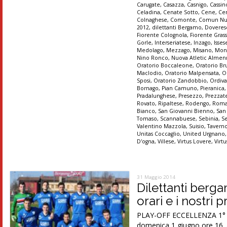
Carugate
,
Casazza
,
Casnigo
,
Cassi
Celadina
,
Cenate Sotto
,
Cene
,
Ce
Colnaghese
,
Comonte
,
Comun Nu
2012
,
dilettanti Bergamo
,
Doveres
Fiorente Colognola
,
Fiorente Gras
Gorle
,
Interseriatese
,
Inzago
,
Isses
Medolago
,
Mezzago
,
Misano
,
Mon
Nino Ronco
,
Nuova Atletic Alme
Oratorio Boccaleone
,
Oratorio Br
Maclodio
,
Oratorio Malpensata
,
O
Sposi
,
Oratorio Zandobbio
,
Ordiva
Bornago
,
Pian Camuno
,
Pieranica
Pradalunghese
,
Presezzo
,
Prezzat
Rovato
,
Ripaltese
,
Rodengo
,
Roma
Bianco
,
San Giovanni Bienno
,
San
Tomaso
,
Scannabuese
,
Sebinia
,
S
Valentino Mazzola
,
Suisio
,
Tavern
Unitas Coccaglio
,
United Urgnano
D'ogna
,
Villese
,
Virtus Lovere
,
Virt
31 Maggio 2014
Dilettanti berg
orari e i nostri 
PLAY-OFF ECCELLENZA 1° tur
domenica 1 giugno ore 16. A