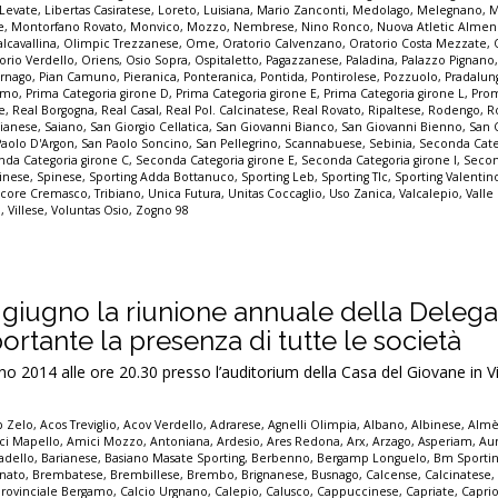
Levate
,
Libertas Casiratese
,
Loreto
,
Luisiana
,
Mario Zanconti
,
Medolago
,
Melegnano
,
M
e
,
Montorfano Rovato
,
Monvico
,
Mozzo
,
Nembrese
,
Nino Ronco
,
Nuova Atletic Alme
lcavallina
,
Olimpic Trezzanese
,
Ome
,
Oratorio Calvenzano
,
Oratorio Costa Mezzate
,
orio Verdello
,
Oriens
,
Osio Sopra
,
Ospitaletto
,
Pagazzanese
,
Paladina
,
Palazzo Pignano
ornago
,
Pian Camuno
,
Pieranica
,
Ponteranica
,
Pontida
,
Pontirolese
,
Pozzuolo
,
Pradalun
gamo
,
Prima Categoria girone D
,
Prima Categoria girone E
,
Prima Categoria girone L
,
Pro
e
,
Real Borgogna
,
Real Casal
,
Real Pol. Calcinatese
,
Real Rovato
,
Ripaltese
,
Rodengo
,
R
ianese
,
Saiano
,
San Giorgio Cellatica
,
San Giovanni Bianco
,
San Giovanni Bienno
,
San 
Paolo D'Argon
,
San Paolo Soncino
,
San Pellegrino
,
Scannabuese
,
Sebinia
,
Seconda Cate
da Categoria girone C
,
Seconda Categoria girone E
,
Seconda Categoria girone I
,
Secon
inese
,
Spinese
,
Sporting Adda Bottanuco
,
Sporting Leb
,
Sporting Tlc
,
Sporting Valenti
score Cremasco
,
Tribiano
,
Unica Futura
,
Unitas Coccaglio
,
Uso Zanica
,
Valcalepio
,
Valle
o
,
Villese
,
Voluntas Osio
,
Zogno 98
0 giugno la riunione annuale della Delega
rtante la presenza di tutte le società
 2014 alle ore 20.30 presso l’auditorium della Casa del Giovane in V
p Zelo
,
Acos Treviglio
,
Acov Verdello
,
Adrarese
,
Agnelli Olimpia
,
Albano
,
Albinese
,
Alm
ci Mapello
,
Amici Mozzo
,
Antoniana
,
Ardesio
,
Ares Redona
,
Arx
,
Arzago
,
Asperiam
,
Aur
adello
,
Barianese
,
Basiano Masate Sporting
,
Berbenno
,
Bergamp Longuelo
,
Bm Sporti
nato
,
Brembatese
,
Brembillese
,
Brembo
,
Brignanese
,
Busnago
,
Calcense
,
Calcinatese
provinciale Bergamo
,
Calcio Urgnano
,
Calepio
,
Calusco
,
Cappuccinese
,
Capriate
,
Capri