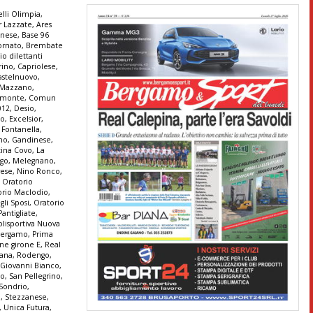
lli Olimpia
,
r Lazzate
,
Ares
anese
,
Base 96
ornato
,
Brembate
io dilettanti
rino
,
Capriolese
,
astelnuovo
,
e Mazzano
,
monte
,
Comun
012
,
Desio
,
co
,
Excelsior
,
,
Fontanella
,
ono
,
Gandinese
,
tina Covo
,
La
go
,
Melegnano
,
ese
,
Nino Ronco
,
,
Oratorio
orio Maclodio
,
gli Sposi
,
Oratorio
Pantigliate
,
olisportiva Nuova
 Bergamo
,
Prima
ne girone E
,
Real
tana
,
Rodengo
,
 Giovanni Bianco
,
no
,
San Pellegrino
,
Sondrio
,
a
,
Stezzanese
,
,
Unica Futura
,