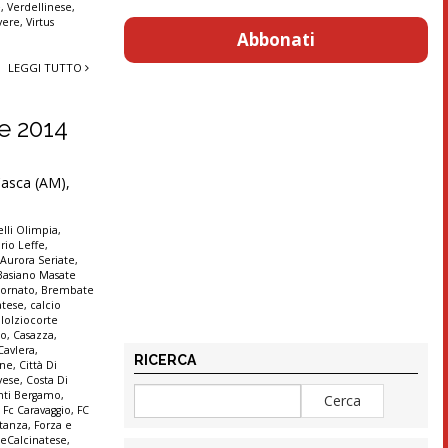
e
,
Verdellinese
,
vere
,
Virtus
Abbonati
LEGGI TUTTO
re 2014
 Casca (AM),
lli Olimpia
,
rio Leffe
,
,
Aurora Seriate
,
Basiano Masate
ornato
,
Brembate
atese
,
calcio
lolziocorte
co
,
Casazza
,
Cavlera
,
RICERCA
ine
,
Città Di
vese
,
Costa Di
anti Bergamo
,
,
Fc Caravaggio
,
FC
stanza
,
Forza e
seCalcinatese
,