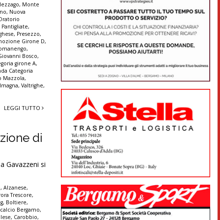
ezzago
,
Monte
nno
,
Nuova
Oratorio
,
Pantigliate
,
ghese
,
Presezzo
,
mozione Girone D
,
omanengo
,
Giovanni Bosco
,
goria girone A
,
da Categoria
no Mazzola
,
 Imagna
,
Valtrighe
,
LEGGI TUTTO
zione di
ia Gavazzeni si
è
,
Alzanese
,
ora Trescore
,
ng
,
Boltiere
,
,
calcio Bergamo
,
olese
,
Carobbio
,