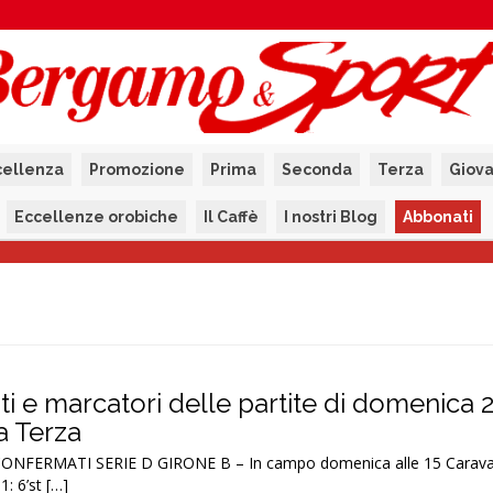
cellenza
Promozione
Prima
Seconda
Terza
Giova
Eccellenze orobiche
Il Caffè
I nostri Blog
Abbonati
tati e marcatori delle partite di domenica 
la Terza
ONFERMATI SERIE D GIRONE B – In campo domenica alle 15 Carava
: 6’st […]