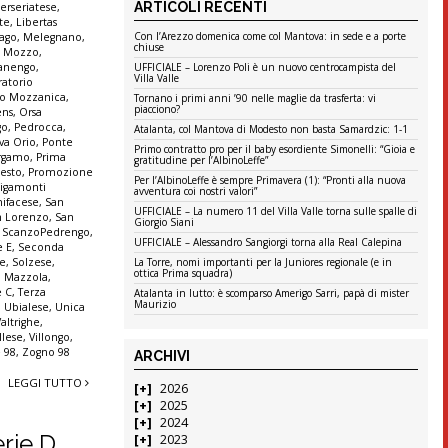
ARTICOLI RECENTI
terseriatese
,
te
,
Libertas
Con l’Arezzo domenica come col Mantova: in sede e a porte
ago
,
Melegnano
,
chiuse
,
Mozzo
,
anengo
,
UFFICIALE – Lorenzo Poli è un nuovo centrocampista del
Villa Valle
ratorio
io Mozzanica
,
Tornano i primi anni ’90 nelle maglie da trasferta: vi
piacciono?
ens
,
Orsa
go
,
Pedrocca
,
Atalanta, col Mantova di Modesto non basta Samardzic: 1-1
va Orio
,
Ponte
Primo contratto pro per il baby esordiente Simonelli: “Gioia e
ergamo
,
Prima
gratitudine per l’AlbinoLeffe”
Sesto
,
Promozione
Per l’AlbinoLeffe è sempre Primavera (1): “Pronti alla nuova
igamonti
avventura coi nostri valori”
ifacese
,
San
UFFICIALE – La numero 11 del Villa Valle torna sulle spalle di
n Lorenzo
,
San
Giorgio Siani
,
ScanzoPedrengo
,
UFFICIALE – Alessandro Sangiorgi torna alla Real Calepina
e E
,
Seconda
ne
,
Solzese
,
La Torre, nomi importanti per la Juniores regionale (e in
ottica Prima squadra)
o Mazzola
,
e C
,
Terza
Atalanta in lutto: è scomparso Amerigo Sarri, papà di mister
Maurizio
,
Ubialese
,
Unica
Valtrighe
,
llese
,
Villongo
,
 98
,
Zogno 98
ARCHIVI
LEGGI TUTTO
2026
2025
2024
erie D
2023