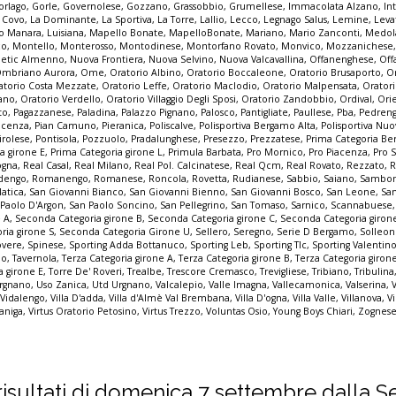
orlago
,
Gorle
,
Governolese
,
Gozzano
,
Grassobbio
,
Grumellese
,
Immacolata Alzano
,
In
a Covo
,
La Dominante
,
La Sportiva
,
La Torre
,
Lallio
,
Lecco
,
Legnago Salus
,
Lemine
,
Leva
o Manara
,
Luisiana
,
Mapello Bonate
,
MapelloBonate
,
Mariano
,
Mario Zanconti
,
Medol
co
,
Montello
,
Monterosso
,
Montodinese
,
Montorfano Rovato
,
Monvico
,
Mozzanichese
letic Almenno
,
Nuova Frontiera
,
Nuova Selvino
,
Nuova Valcavallina
,
Offanenghese
,
Off
mbriano Aurora
,
Ome
,
Oratorio Albino
,
Oratorio Boccaleone
,
Oratorio Brusaporto
,
O
atorio Costa Mezzate
,
Oratorio Leffe
,
Oratorio Maclodio
,
Oratorio Malpensata
,
Orator
zano
,
Oratorio Verdello
,
Oratorio Villaggio Degli Sposi
,
Oratorio Zandobbio
,
Ordival
,
Ori
to
,
Pagazzanese
,
Paladina
,
Palazzo Pignano
,
Palosco
,
Pantigliate
,
Paullese
,
Pba
,
Pedren
acenza
,
Pian Camuno
,
Pieranica
,
Poliscalve
,
Polisportiva Bergamo Alta
,
Polisportiva Nuo
irolese
,
Pontisola
,
Pozzuolo
,
Pradalunghese
,
Presezzo
,
Prezzatese
,
Prima Categoria B
a girone E
,
Prima Categoria girone L
,
Primula Barbata
,
Pro Mornico
,
Pro Piacenza
,
Pro 
ogna
,
Real Casal
,
Real Milano
,
Real Pol. Calcinatese
,
Real Qcm
,
Real Rovato
,
Rezzato
,
R
dengo
,
Romanengo
,
Romanese
,
Roncola
,
Rovetta
,
Rudianese
,
Sabbio
,
Saiano
,
Sambon
latica
,
San Giovanni Bianco
,
San Giovanni Bienno
,
San Giovanni Bosco
,
San Leone
,
Sa
 Paolo D'Argon
,
San Paolo Soncino
,
San Pellegrino
,
San Tomaso
,
Sarnico
,
Scannabuese
e A
,
Seconda Categoria girone B
,
Seconda Categoria girone C
,
Seconda Categoria giron
ria girone S
,
Seconda Categoria Girone U
,
Sellero
,
Seregno
,
Serie D Bergamo
,
Solleo
overe
,
Spinese
,
Sporting Adda Bottanuco
,
Sporting Leb
,
Sporting Tlc
,
Sporting Valentin
io
,
Tavernola
,
Terza Categoria girone A
,
Terza Categoria girone B
,
Terza Categoria giron
a girone E
,
Torre De' Roveri
,
Trealbe
,
Trescore Cremasco
,
Trevigliese
,
Tribiano
,
Tribulina
rgnano
,
Uso Zanica
,
Utd Urgnano
,
Valcalepio
,
Valle Imagna
,
Vallecamonica
,
Valserina
,
,
Vidalengo
,
Villa D'adda
,
Villa d'Almè Val Brembana
,
Villa D'ogna
,
Villa Valle
,
Villanova
,
Vi
zaniga
,
Virtus Oratorio Petosino
,
Virtus Trezzo
,
Voluntas Osio
,
Young Boys Chiari
,
Zognese
 i risultati di domenica 7 settembre dalla S