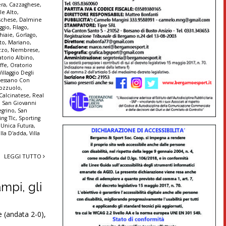
era
,
Cazzaghese
,
le Alto
,
schese
,
Dalmine
ggio
,
Filago
,
hiaie
,
Gorlago
,
to
,
Mariano
,
zzo
,
Nembrese
,
atorio Albino
,
ffe
,
Oratorio
illaggio Degli
Pessano Con
ozzuolo
,
 Calcinatese
,
Real
,
San Giovanni
egrino
,
San
ing Tlc
,
Sporting
,
Unica Futura
,
illa D'adda
,
Villa
LEGGI TUTTO
mpi, gli
 (andata 2-0),