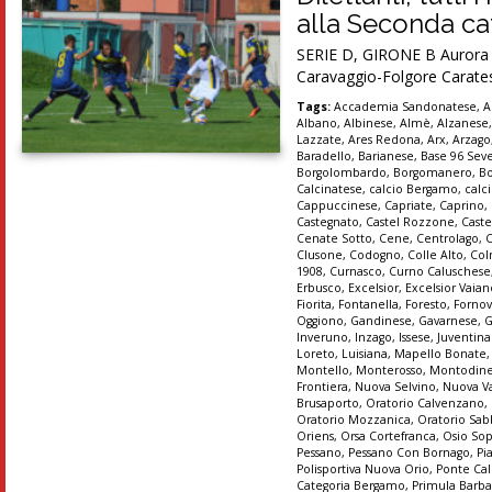
alla Seconda cat
SERIE D, GIRONE B Aurora Se
Caravaggio-Folgore Carates
Tags:
Accademia Sandonatese
,
A
Albano
,
Albinese
,
Almè
,
Alzanese
Lazzate
,
Ares Redona
,
Arx
,
Arzago
Baradello
,
Barianese
,
Base 96 Sev
Borgolombardo
,
Borgomanero
,
B
Calcinatese
,
calcio Bergamo
,
calc
Cappuccinese
,
Capriate
,
Caprino
,
Castegnato
,
Castel Rozzone
,
Caste
Cenate Sotto
,
Cene
,
Centrolago
,
Clusone
,
Codogno
,
Colle Alto
,
Col
1908
,
Curnasco
,
Curno Caluschese
Erbusco
,
Excelsior
,
Excelsior Vaia
Fiorita
,
Fontanella
,
Foresto
,
Forno
Oggiono
,
Gandinese
,
Gavarnese
,
G
Inveruno
,
Inzago
,
Issese
,
Juventin
Loreto
,
Luisiana
,
Mapello Bonate
Montello
,
Monterosso
,
Montodin
Frontiera
,
Nuova Selvino
,
Nuova Va
Brusaporto
,
Oratorio Calvenzano
,
Oratorio Mozzanica
,
Oratorio Sab
Oriens
,
Orsa Cortefranca
,
Osio So
Pessano
,
Pessano Con Bornago
,
Pi
Polisportiva Nuova Orio
,
Ponte Cal
Categoria Bergamo
,
Primula Barba