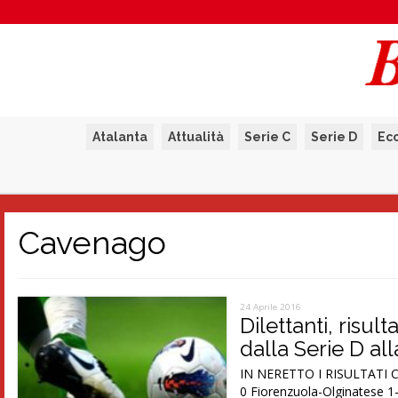
Atalanta
Attualità
Serie C
Serie D
Ec
Cavenago
24 Aprile 2016
Dilettanti, risul
dalla Serie D al
IN NERETTO I RISULTATI C
0 Fiorenzuola-Olginatese 1-1