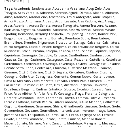
Pro Sesto […]
Tags:
Accademia Sandonatese
,
Accademia Valseriana
,
Acop Zelo
,
Acos
Treviglio
,
Acov Verdello
,
Adrarese
,
Adrense
,
Agnelli Olimpia
,
Albano
,
Albinese
,
Almè
,
Alzanese
,
AlzanoCene
,
Amatori 85
,
Amici Antegnate
,
Amici Mapello
,
Amici Mozzo
,
Antoniana
,
Ardesio
,
Ardor Lazzate
,
Ares Redona
,
Arx
,
Arzago
,
Asola
,
Asperiam
,
Aurora Seriate
,
Aurora Travagliato
,
Aurora Trescore
,
Azzano
,
Badalasco
,
Bagnatica
,
Baradello
,
Barianese
,
Base 96 Seveso
,
Basiano Masate
Sporting
,
Berbenno
,
Bergamp Longuelo
,
Bm Sporting
,
Boltiere
,
Bonate 1951
,
Borgolombardo
,
Borgomanero
,
Bornato
,
Brembate Sopra
,
Brembatese
,
Brembillese
,
Brembo
,
Brignanese
,
Brusaporto
,
Busnago
,
Calcense
,
Calcinatese
,
calcio Bergamo
,
calcio dilettanti Bergamo
,
calcio provinciale Bergamo
,
Calcio
Rudianese
,
Calcio Urgnano
,
Calepio
,
Calusco
,
Cappuccinese
,
Capriate
,
Caprino
,
Capriolese
,
Caravaggio
,
Carobbio
,
Carugate
,
Casalbuttano
,
Casalmaiocco
,
Casazza
,
Casnigo
,
Cassinone
,
Castegnato
,
Castel Rozzone
,
Castellana
,
Castellese
,
Castelnuovo
,
Castrezzato
,
Cavenago
,
Cavernago
,
Cavlera
,
Cazzaghese
,
Celadina
,
Cenate Sotto
,
Cene
,
Centrolago
,
Chignolo
,
Ciliverghe Mazzano
,
Cisanese
,
Ciserano
,
Città Di Dalmine
,
Città Di Segrate
,
Cividatese
,
Cividino
,
Clusone
,
Codogno
,
Colle Alto
,
Colnaghese
,
Comonte
,
Comun Nuovo
,
Cortenuovese
,
Costa Di Mezzate
,
Costa Mezzate
,
Credaro
,
Crema 1908
,
Curnasco
,
Curno
Caluschese
,
Dalmine 2012
,
Darfo
,
Desio
,
dilettanti Bergamo
,
Doverese
,
Eccellenza Bergamo
,
Endine
,
Entratico
,
Erbusco
,
Excelsior
,
Excelsior Vaiano
,
Falco
,
Falco Albino
,
Fanfulla
,
Fara
,
Fc Caravaggio
,
Filago
,
Fiorente Colognola
,
Fiorente Grassobbio
,
Fiorita
,
Fontanella
,
Foresto
,
Fornovo
,
Forza & Costanza
,
Forza e Costanza
,
Frassati Ranica
,
Fulgor Canonica
,
Futura Madone
,
Galbiatese
Oggiono
,
Gandinese
,
Gavarnese
,
Ghiaie
,
GhisalbeseCalcinatese
,
Gorlago
,
Gorle
,
Governolese
,
Gozzano
,
Grumellese
,
Interseriatese
,
Inveruno
,
Inzago
,
Issese
,
Juventina Covo
,
La Sportiva
,
La Torre
,
Lallio
,
Lecco
,
Legnago Salus
,
Lemine
,
Levate
,
Libertas Casiratese
,
Locate
,
Loreto
,
Luisiana
,
Mapello Bonate
,
MapelloBonate
,
Mariano
,
Mario Zanconti
,
Medolago
,
Melegnano
,
Mezzago
,