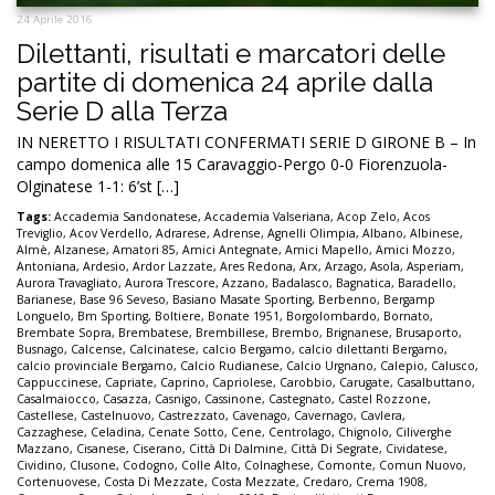
24 Aprile 2016
Dilettanti, risultati e marcatori delle
partite di domenica 24 aprile dalla
Serie D alla Terza
IN NERETTO I RISULTATI CONFERMATI SERIE D GIRONE B – In
campo domenica alle 15 Caravaggio-Pergo 0-0 Fiorenzuola-
Olginatese 1-1: 6’st […]
Tags:
Accademia Sandonatese
,
Accademia Valseriana
,
Acop Zelo
,
Acos
Treviglio
,
Acov Verdello
,
Adrarese
,
Adrense
,
Agnelli Olimpia
,
Albano
,
Albinese
,
Almè
,
Alzanese
,
Amatori 85
,
Amici Antegnate
,
Amici Mapello
,
Amici Mozzo
,
Antoniana
,
Ardesio
,
Ardor Lazzate
,
Ares Redona
,
Arx
,
Arzago
,
Asola
,
Asperiam
,
Aurora Travagliato
,
Aurora Trescore
,
Azzano
,
Badalasco
,
Bagnatica
,
Baradello
,
Barianese
,
Base 96 Seveso
,
Basiano Masate Sporting
,
Berbenno
,
Bergamp
Longuelo
,
Bm Sporting
,
Boltiere
,
Bonate 1951
,
Borgolombardo
,
Bornato
,
Brembate Sopra
,
Brembatese
,
Brembillese
,
Brembo
,
Brignanese
,
Brusaporto
,
Busnago
,
Calcense
,
Calcinatese
,
calcio Bergamo
,
calcio dilettanti Bergamo
,
calcio provinciale Bergamo
,
Calcio Rudianese
,
Calcio Urgnano
,
Calepio
,
Calusco
,
Cappuccinese
,
Capriate
,
Caprino
,
Capriolese
,
Carobbio
,
Carugate
,
Casalbuttano
,
Casalmaiocco
,
Casazza
,
Casnigo
,
Cassinone
,
Castegnato
,
Castel Rozzone
,
Castellese
,
Castelnuovo
,
Castrezzato
,
Cavenago
,
Cavernago
,
Cavlera
,
Cazzaghese
,
Celadina
,
Cenate Sotto
,
Cene
,
Centrolago
,
Chignolo
,
Ciliverghe
Mazzano
,
Cisanese
,
Ciserano
,
Città Di Dalmine
,
Città Di Segrate
,
Cividatese
,
Cividino
,
Clusone
,
Codogno
,
Colle Alto
,
Colnaghese
,
Comonte
,
Comun Nuovo
,
Cortenuovese
,
Costa Di Mezzate
,
Costa Mezzate
,
Credaro
,
Crema 1908
,