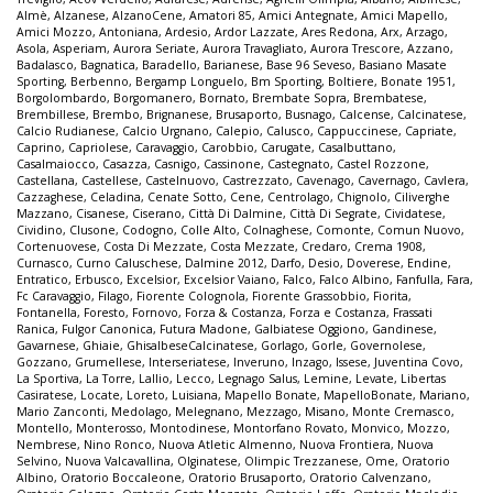
Almè
,
Alzanese
,
AlzanoCene
,
Amatori 85
,
Amici Antegnate
,
Amici Mapello
,
Amici Mozzo
,
Antoniana
,
Ardesio
,
Ardor Lazzate
,
Ares Redona
,
Arx
,
Arzago
,
Asola
,
Asperiam
,
Aurora Seriate
,
Aurora Travagliato
,
Aurora Trescore
,
Azzano
,
Badalasco
,
Bagnatica
,
Baradello
,
Barianese
,
Base 96 Seveso
,
Basiano Masate
Sporting
,
Berbenno
,
Bergamp Longuelo
,
Bm Sporting
,
Boltiere
,
Bonate 1951
,
Borgolombardo
,
Borgomanero
,
Bornato
,
Brembate Sopra
,
Brembatese
,
Brembillese
,
Brembo
,
Brignanese
,
Brusaporto
,
Busnago
,
Calcense
,
Calcinatese
,
Calcio Rudianese
,
Calcio Urgnano
,
Calepio
,
Calusco
,
Cappuccinese
,
Capriate
,
Caprino
,
Capriolese
,
Caravaggio
,
Carobbio
,
Carugate
,
Casalbuttano
,
Casalmaiocco
,
Casazza
,
Casnigo
,
Cassinone
,
Castegnato
,
Castel Rozzone
,
Castellana
,
Castellese
,
Castelnuovo
,
Castrezzato
,
Cavenago
,
Cavernago
,
Cavlera
,
Cazzaghese
,
Celadina
,
Cenate Sotto
,
Cene
,
Centrolago
,
Chignolo
,
Ciliverghe
Mazzano
,
Cisanese
,
Ciserano
,
Città Di Dalmine
,
Città Di Segrate
,
Cividatese
,
Cividino
,
Clusone
,
Codogno
,
Colle Alto
,
Colnaghese
,
Comonte
,
Comun Nuovo
,
Cortenuovese
,
Costa Di Mezzate
,
Costa Mezzate
,
Credaro
,
Crema 1908
,
Curnasco
,
Curno Caluschese
,
Dalmine 2012
,
Darfo
,
Desio
,
Doverese
,
Endine
,
Entratico
,
Erbusco
,
Excelsior
,
Excelsior Vaiano
,
Falco
,
Falco Albino
,
Fanfulla
,
Fara
,
Fc Caravaggio
,
Filago
,
Fiorente Colognola
,
Fiorente Grassobbio
,
Fiorita
,
Fontanella
,
Foresto
,
Fornovo
,
Forza & Costanza
,
Forza e Costanza
,
Frassati
Ranica
,
Fulgor Canonica
,
Futura Madone
,
Galbiatese Oggiono
,
Gandinese
,
Gavarnese
,
Ghiaie
,
GhisalbeseCalcinatese
,
Gorlago
,
Gorle
,
Governolese
,
Gozzano
,
Grumellese
,
Interseriatese
,
Inveruno
,
Inzago
,
Issese
,
Juventina Covo
,
La Sportiva
,
La Torre
,
Lallio
,
Lecco
,
Legnago Salus
,
Lemine
,
Levate
,
Libertas
Casiratese
,
Locate
,
Loreto
,
Luisiana
,
Mapello Bonate
,
MapelloBonate
,
Mariano
,
Mario Zanconti
,
Medolago
,
Melegnano
,
Mezzago
,
Misano
,
Monte Cremasco
,
Montello
,
Monterosso
,
Montodinese
,
Montorfano Rovato
,
Monvico
,
Mozzo
,
Nembrese
,
Nino Ronco
,
Nuova Atletic Almenno
,
Nuova Frontiera
,
Nuova
Selvino
,
Nuova Valcavallina
,
Olginatese
,
Olimpic Trezzanese
,
Ome
,
Oratorio
Albino
,
Oratorio Boccaleone
,
Oratorio Brusaporto
,
Oratorio Calvenzano
,