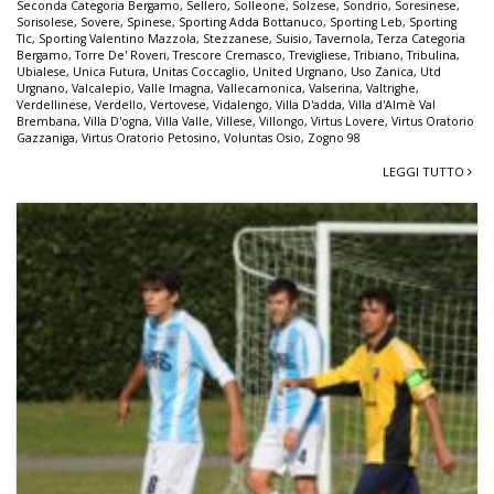
Seconda Categoria Bergamo
,
Sellero
,
Solleone
,
Solzese
,
Sondrio
,
Soresinese
,
Sorisolese
,
Sovere
,
Spinese
,
Sporting Adda Bottanuco
,
Sporting Leb
,
Sporting
Tlc
,
Sporting Valentino Mazzola
,
Stezzanese
,
Suisio
,
Tavernola
,
Terza Categoria
Bergamo
,
Torre De' Roveri
,
Trescore Cremasco
,
Trevigliese
,
Tribiano
,
Tribulina
,
Ubialese
,
Unica Futura
,
Unitas Coccaglio
,
United Urgnano
,
Uso Zanica
,
Utd
Urgnano
,
Valcalepio
,
Valle Imagna
,
Vallecamonica
,
Valserina
,
Valtrighe
,
Verdellinese
,
Verdello
,
Vertovese
,
Vidalengo
,
Villa D'adda
,
Villa d'Almè Val
Brembana
,
Villa D'ogna
,
Villa Valle
,
Villese
,
Villongo
,
Virtus Lovere
,
Virtus Oratorio
Gazzaniga
,
Virtus Oratorio Petosino
,
Voluntas Osio
,
Zogno 98
LEGGI TUTTO