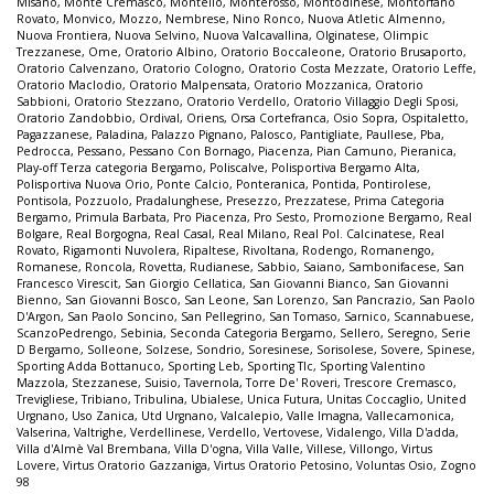
Misano
,
Monte Cremasco
,
Montello
,
Monterosso
,
Montodinese
,
Montorfano
Rovato
,
Monvico
,
Mozzo
,
Nembrese
,
Nino Ronco
,
Nuova Atletic Almenno
,
Nuova Frontiera
,
Nuova Selvino
,
Nuova Valcavallina
,
Olginatese
,
Olimpic
Trezzanese
,
Ome
,
Oratorio Albino
,
Oratorio Boccaleone
,
Oratorio Brusaporto
,
Oratorio Calvenzano
,
Oratorio Cologno
,
Oratorio Costa Mezzate
,
Oratorio Leffe
,
Oratorio Maclodio
,
Oratorio Malpensata
,
Oratorio Mozzanica
,
Oratorio
Sabbioni
,
Oratorio Stezzano
,
Oratorio Verdello
,
Oratorio Villaggio Degli Sposi
,
Oratorio Zandobbio
,
Ordival
,
Oriens
,
Orsa Cortefranca
,
Osio Sopra
,
Ospitaletto
,
Pagazzanese
,
Paladina
,
Palazzo Pignano
,
Palosco
,
Pantigliate
,
Paullese
,
Pba
,
Pedrocca
,
Pessano
,
Pessano Con Bornago
,
Piacenza
,
Pian Camuno
,
Pieranica
,
Play-off Terza categoria Bergamo
,
Poliscalve
,
Polisportiva Bergamo Alta
,
Polisportiva Nuova Orio
,
Ponte Calcio
,
Ponteranica
,
Pontida
,
Pontirolese
,
Pontisola
,
Pozzuolo
,
Pradalunghese
,
Presezzo
,
Prezzatese
,
Prima Categoria
Bergamo
,
Primula Barbata
,
Pro Piacenza
,
Pro Sesto
,
Promozione Bergamo
,
Real
Bolgare
,
Real Borgogna
,
Real Casal
,
Real Milano
,
Real Pol. Calcinatese
,
Real
Rovato
,
Rigamonti Nuvolera
,
Ripaltese
,
Rivoltana
,
Rodengo
,
Romanengo
,
Romanese
,
Roncola
,
Rovetta
,
Rudianese
,
Sabbio
,
Saiano
,
Sambonifacese
,
San
Francesco Virescit
,
San Giorgio Cellatica
,
San Giovanni Bianco
,
San Giovanni
Bienno
,
San Giovanni Bosco
,
San Leone
,
San Lorenzo
,
San Pancrazio
,
San Paolo
D'Argon
,
San Paolo Soncino
,
San Pellegrino
,
San Tomaso
,
Sarnico
,
Scannabuese
,
ScanzoPedrengo
,
Sebinia
,
Seconda Categoria Bergamo
,
Sellero
,
Seregno
,
Serie
D Bergamo
,
Solleone
,
Solzese
,
Sondrio
,
Soresinese
,
Sorisolese
,
Sovere
,
Spinese
,
Sporting Adda Bottanuco
,
Sporting Leb
,
Sporting Tlc
,
Sporting Valentino
Mazzola
,
Stezzanese
,
Suisio
,
Tavernola
,
Torre De' Roveri
,
Trescore Cremasco
,
Trevigliese
,
Tribiano
,
Tribulina
,
Ubialese
,
Unica Futura
,
Unitas Coccaglio
,
United
Urgnano
,
Uso Zanica
,
Utd Urgnano
,
Valcalepio
,
Valle Imagna
,
Vallecamonica
,
Valserina
,
Valtrighe
,
Verdellinese
,
Verdello
,
Vertovese
,
Vidalengo
,
Villa D'adda
,
Villa d'Almè Val Brembana
,
Villa D'ogna
,
Villa Valle
,
Villese
,
Villongo
,
Virtus
Lovere
,
Virtus Oratorio Gazzaniga
,
Virtus Oratorio Petosino
,
Voluntas Osio
,
Zogno
98