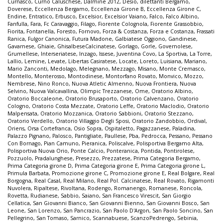
Curnasco
,
Curno Caluschese
,
Dalmine 2012
,
Desio
,
dilettanti Bergamo
,
Doverese
,
Eccellenza Bergamo
,
Eccellenza Girone B
,
Eccellenza Girone C
,
Endine
,
Entratico
,
Erbusco
,
Excelsior
,
Excelsior Vaiano
,
Falco
,
Falco Albino
,
Fanfulla
,
Fara
,
Fc Caravaggio
,
Filago
,
Fiorente Colognola
,
Fiorente Grassobbio
,
Fiorita
,
Fontanella
,
Foresto
,
Fornovo
,
Forza & Costanza
,
Forza e Costanza
,
Frassati
Ranica
,
Fulgor Canonica
,
Futura Madone
,
Galbiatese Oggiono
,
Gandinese
,
Gavarnese
,
Ghiaie
,
GhisalbeseCalcinatese
,
Gorlago
,
Gorle
,
Governolese
,
Grumellese
,
Interseriatese
,
Inzago
,
Issese
,
Juventina Covo
,
La Sportiva
,
La Torre
,
Lallio
,
Lemine
,
Levate
,
Libertas Casiratese
,
Locate
,
Loreto
,
Luisiana
,
Mariano
,
Mario Zanconti
,
Medolago
,
Melegnano
,
Mezzago
,
Misano
,
Monte Cremasco
,
Montello
,
Monterosso
,
Montodinese
,
Montorfano Rovato
,
Monvico
,
Mozzo
,
Nembrese
,
Nino Ronco
,
Nuova Atletic Almenno
,
Nuova Frontiera
,
Nuova
Selvino
,
Nuova Valcavallina
,
Olimpic Trezzanese
,
Ome
,
Oratorio Albino
,
Oratorio Boccaleone
,
Oratorio Brusaporto
,
Oratorio Calvenzano
,
Oratorio
Cologno
,
Oratorio Costa Mezzate
,
Oratorio Leffe
,
Oratorio Maclodio
,
Oratorio
Malpensata
,
Oratorio Mozzanica
,
Oratorio Sabbioni
,
Oratorio Stezzano
,
Oratorio Verdello
,
Oratorio Villaggio Degli Sposi
,
Oratorio Zandobbio
,
Ordival
,
Oriens
,
Orsa Cortefranca
,
Osio Sopra
,
Ospitaletto
,
Pagazzanese
,
Paladina
,
Palazzo Pignano
,
Palosco
,
Pantigliate
,
Paullese
,
Pba
,
Pedrocca
,
Pessano
,
Pessano
Con Bornago
,
Pian Camuno
,
Pieranica
,
Poliscalve
,
Polisportiva Bergamo Alta
,
Polisportiva Nuova Orio
,
Ponte Calcio
,
Ponteranica
,
Pontida
,
Pontirolese
,
Pozzuolo
,
Pradalunghese
,
Presezzo
,
Prezzatese
,
Prima Categoria Bergamo
,
Prima Categoria girone D
,
Prima Categoria girone E
,
Prima Categoria girone L
,
Primula Barbata
,
Promozione girone C
,
Promozione girone E
,
Real Bolgare
,
Real
Borgogna
,
Real Casal
,
Real Milano
,
Real Pol. Calcinatese
,
Real Rovato
,
Rigamonti
Nuvolera
,
Ripaltese
,
Rivoltana
,
Rodengo
,
Romanengo
,
Romanese
,
Roncola
,
Rovetta
,
Rudianese
,
Sabbio
,
Saiano
,
San Francesco Virescit
,
San Giorgio
Cellatica
,
San Giovanni Bianco
,
San Giovanni Bienno
,
San Giovanni Bosco
,
San
Leone
,
San Lorenzo
,
San Pancrazio
,
San Paolo D'Argon
,
San Paolo Soncino
,
San
Pellegrino
,
San Tomaso
,
Sarnico
,
Scannabuese
,
ScanzoPedrengo
,
Sebinia
,