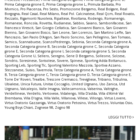
Prima Categoria girone E
,
Prima Categoria girone L
,
Primula Barbata
,
Pro
Mornico
,
Pro Piacenza
,
Pro Sesto
,
Promozione Bergamo
,
Real Bolgare
,
Real
Borgogna
,
Real Casal
,
Real Milano
,
Real Pol. Calcinatese
,
Real Qcm
,
Real Rovato
,
Rezzato
,
Rigamonti Nuvolera
,
Ripaltese
,
Rivoltana
,
Rodengo
,
Romanengo
,
Romanese
,
Roncola
,
Rovetta
,
Rudianese
,
Sabbio
,
Saiano
,
Sambonifacese
,
San
Francesco Virescit
,
San Giorgio Cellatica
,
San Giovanni Bianco
,
San Giovanni
Bienno
,
San Giovanni Bosco
,
San Leone
,
San Lorenzo
,
San Martino Leffe
,
San
Pancrazio
,
San Paolo D'Argon
,
San Paolo Soncino
,
San Pellegrino
,
San Tomaso
,
Sarnico
,
Scannabuese
,
ScanzoPedrengo
,
Sebinia
,
Seconda Categoria girone A
,
Seconda Categoria girone B
,
Seconda Categoria girone C
,
Seconda Categoria
girone E
,
Seconda Categoria girone I
,
Seconda categoria girone S
,
Seconda
Categoria Girone U
,
Sellero
,
Seregno
,
Serie D Bergamo
,
Solleone
,
Solzese
,
Sondrio
,
Soresinese
,
Sorisolese
,
Sovere
,
Spinese
,
Sporting Adda Bottanuco
,
Sporting Leb
,
Sporting Tlc
,
Sporting Valentino Mazzola
,
Sportiva Azzano
,
Stezzanese
,
Suisio
,
Tavernola
,
Terza Categoria girone A
,
Terza Categoria girone
B
,
Terza Categoria girone C
,
Terza Categoria girone D
,
Terza Categoria girone E
,
Torre De' Roveri
,
Trealbe
,
Trescore Cremasco
,
Trevigliese
,
Tribiano
,
Tribulina
,
Ubialese
,
Unica Futura
,
Unitas Coccaglio
,
United Urgnano
,
Uso Zanica
,
Utd
Urgnano
,
Valcalepio
,
Valle Imagna
,
Vallecamonica
,
Valserina
,
Valtrighe
,
Verdellinese
,
Verdello
,
Vertovese
,
Vidalengo
,
Villa D'adda
,
Villa d'Almè Val
Brembana
,
Villa D'ogna
,
Villa Valle
,
Villanova
,
Villese
,
Villongo
,
Virtus Lovere
,
Virtus Oratorio Gazzaniga
,
Virtus Oratorio Petosino
,
Virtus Trezzo
,
Voluntas Osio
,
Young Boys Chiari
,
Zognese 98
,
Zogno 98
LEGGI TUTTO