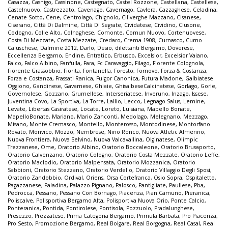
Casazza
,
Casnigo
,
Cassinone
,
Castegnato
,
Castel Rozzone
,
Castellana
,
Castellese
,
Castelnuovo
,
Castrezzato
,
Cavenago
,
Cavernago
,
Cavlera
,
Cazzaghese
,
Celadina
,
Cenate Sotto
,
Cene
,
Centrolago
,
Chignolo
,
Ciliverghe Mazzano
,
Cisanese
,
Ciserano
,
Città Di Dalmine
,
Città Di Segrate
,
Cividatese
,
Cividino
,
Clusone
,
Codogno
,
Colle Alto
,
Colnaghese
,
Comonte
,
Comun Nuovo
,
Cortenuovese
,
Costa Di Mezzate
,
Costa Mezzate
,
Credaro
,
Crema 1908
,
Curnasco
,
Curno
Caluschese
,
Dalmine 2012
,
Darfo
,
Desio
,
dilettanti Bergamo
,
Doverese
,
Eccellenza Bergamo
,
Endine
,
Entratico
,
Erbusco
,
Excelsior
,
Excelsior Vaiano
,
Falco
,
Falco Albino
,
Fanfulla
,
Fara
,
Fc Caravaggio
,
Filago
,
Fiorente Colognola
,
Fiorente Grassobbio
,
Fiorita
,
Fontanella
,
Foresto
,
Fornovo
,
Forza & Costanza
,
Forza e Costanza
,
Frassati Ranica
,
Fulgor Canonica
,
Futura Madone
,
Galbiatese
Oggiono
,
Gandinese
,
Gavarnese
,
Ghiaie
,
GhisalbeseCalcinatese
,
Gorlago
,
Gorle
,
Governolese
,
Gozzano
,
Grumellese
,
Interseriatese
,
Inveruno
,
Inzago
,
Issese
,
Juventina Covo
,
La Sportiva
,
La Torre
,
Lallio
,
Lecco
,
Legnago Salus
,
Lemine
,
Levate
,
Libertas Casiratese
,
Locate
,
Loreto
,
Luisiana
,
Mapello Bonate
,
MapelloBonate
,
Mariano
,
Mario Zanconti
,
Medolago
,
Melegnano
,
Mezzago
,
Misano
,
Monte Cremasco
,
Montello
,
Monterosso
,
Montodinese
,
Montorfano
Rovato
,
Monvico
,
Mozzo
,
Nembrese
,
Nino Ronco
,
Nuova Atletic Almenno
,
Nuova Frontiera
,
Nuova Selvino
,
Nuova Valcavallina
,
Olginatese
,
Olimpic
Trezzanese
,
Ome
,
Oratorio Albino
,
Oratorio Boccaleone
,
Oratorio Brusaporto
,
Oratorio Calvenzano
,
Oratorio Cologno
,
Oratorio Costa Mezzate
,
Oratorio Leffe
,
Oratorio Maclodio
,
Oratorio Malpensata
,
Oratorio Mozzanica
,
Oratorio
Sabbioni
,
Oratorio Stezzano
,
Oratorio Verdello
,
Oratorio Villaggio Degli Sposi
,
Oratorio Zandobbio
,
Ordival
,
Oriens
,
Orsa Cortefranca
,
Osio Sopra
,
Ospitaletto
,
Pagazzanese
,
Paladina
,
Palazzo Pignano
,
Palosco
,
Pantigliate
,
Paullese
,
Pba
,
Pedrocca
,
Pessano
,
Pessano Con Bornago
,
Piacenza
,
Pian Camuno
,
Pieranica
,
Poliscalve
,
Polisportiva Bergamo Alta
,
Polisportiva Nuova Orio
,
Ponte Calcio
,
Ponteranica
,
Pontida
,
Pontirolese
,
Pontisola
,
Pozzuolo
,
Pradalunghese
,
Presezzo
,
Prezzatese
,
Prima Categoria Bergamo
,
Primula Barbata
,
Pro Piacenza
,
Pro Sesto
,
Promozione Bergamo
,
Real Bolgare
,
Real Borgogna
,
Real Casal
,
Real