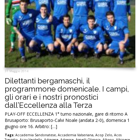
31 Maggio 2014
Dilettanti bergamaschi, il
programmone domenicale. I campi,
gli orari e i nostri pronostici
dall’Eccellenza alla Terza
PLAY-OFF ECCELLENZA 1° turno nazionale, gare di ritorno A
Brusaporto: Brusaporto-Calvi Noale (andata 2-0), domenica 1
giugno ore 16. Arbitro: […]
Tags:
Accademia Sandonatese
,
Accademia Valseriana
,
Acop Zelo
,
Acos
Treviglio
,
Acov Verdello
,
Adrarese
,
Adrense
,
Agnelli Olimpia
,
Albano
,
Albinese
,