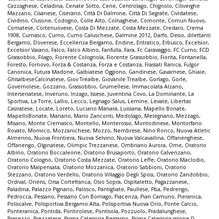
Cazzaghese
,
Celadina
,
Cenate Sotto
,
Cene
,
Centrolago
,
Chignolo
,
Ciliverghe
Mazzano
,
Cisanese
,
Ciserano
,
Città Di Dalmine
,
Città Di Segrate
,
Cividatese
,
Cividino
,
Clusone
,
Codogno
,
Colle Alto
,
Colnaghese
,
Comonte
,
Comun Nuovo
,
Cornatese
,
Cortenuovese
,
Costa Di Mezzate
,
Costa Mezzate
,
Credaro
,
Crema
1908
,
Curnasco
,
Curno
,
Curno Caluschese
,
Dalmine 2012
,
Darfo
,
Desio
,
dilettanti
Bergamo
,
Doverese
,
Eccellenza Bergamo
,
Endine
,
Entratico
,
Erbusco
,
Excelsior
,
Excelsior Vaiano
,
Falco
,
Falco Albino
,
Fanfulla
,
Fara
,
Fc Caravaggio
,
FC Curno
,
FCD
Grassobbio
,
Filago
,
Fiorente Colognola
,
Fiorente Grassobbio
,
Fiorita
,
Fontanella
,
Foresto
,
Fornovo
,
Forza & Costanza
,
Forza e Costanza
,
Frassati Ranica
,
Fulgor
Canonica
,
Futura Madone
,
Galbiatese Oggiono
,
Gandinese
,
Gavarnese
,
Ghiaie
,
GhisalbeseCalcinatese
,
Giov Trealbe
,
Giovanile Trealbe
,
Gorlago
,
Gorle
,
Governolese
,
Gozzano
,
Grassobbio
,
Grumellese
,
Immacolata Alzano
,
Interseriatese
,
Inveruno
,
Inzago
,
Issese
,
Juventina Covo
,
La Dominante
,
La
Sportiva
,
La Torre
,
Lallio
,
Lecco
,
Legnago Salus
,
Lemine
,
Levate
,
Libertas
Casiratese
,
Locate
,
Loreto
,
Luciano Manara
,
Luisiana
,
Mapello Bonate
,
MapelloBonate
,
Mariano
,
Mario Zanconti
,
Medolago
,
Melegnano
,
Mezzago
,
Misano
,
Monte Cremasco
,
Montello
,
Monterosso
,
Montodinese
,
Montorfano
Rovato
,
Monvico
,
Mozzanichese
,
Mozzo
,
Nembrese
,
Nino Ronco
,
Nuova Atletic
Almenno
,
Nuova Frontiera
,
Nuova Selvino
,
Nuova Valcavallina
,
Offanenghese
,
Offanengo
,
Olginatese
,
Olimpic Trezzanese
,
Ombriano Aurora
,
Ome
,
Oratorio
Albino
,
Oratorio Boccaleone
,
Oratorio Brusaporto
,
Oratorio Calvenzano
,
Oratorio Cologno
,
Oratorio Costa Mezzate
,
Oratorio Leffe
,
Oratorio Maclodio
,
Oratorio Malpensata
,
Oratorio Mozzanica
,
Oratorio Sabbioni
,
Oratorio
Stezzano
,
Oratorio Verdello
,
Oratorio Villaggio Degli Sposi
,
Oratorio Zandobbio
,
Ordival
,
Oriens
,
Orsa Cortefranca
,
Osio Sopra
,
Ospitaletto
,
Pagazzanese
,
Paladina
,
Palazzo Pignano
,
Palosco
,
Pantigliate
,
Paullese
,
Pba
,
Pedrengo
,
Pedrocca
,
Pessano
,
Pessano Con Bornago
,
Piacenza
,
Pian Camuno
,
Pieranica
,
Poliscalve
,
Polisportiva Bergamo Alta
,
Polisportiva Nuova Orio
,
Ponte Calcio
,
Ponteranica
,
Pontida
,
Pontirolese
,
Pontisola
,
Pozzuolo
,
Pradalunghese
,
Presezzo
,
Prezzatese
,
Prima Categoria Bergamo
,
Prima Categoria girone D
,