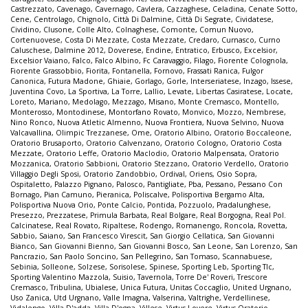
Castrezzato
,
Cavenago
,
Cavernago
,
Cavlera
,
Cazzaghese
,
Celadina
,
Cenate Sotto
,
Cene
,
Centrolago
,
Chignolo
,
Città Di Dalmine
,
Città Di Segrate
,
Cividatese
,
Cividino
,
Clusone
,
Colle Alto
,
Colnaghese
,
Comonte
,
Comun Nuovo
,
Cortenuovese
,
Costa Di Mezzate
,
Costa Mezzate
,
Credaro
,
Curnasco
,
Curno
Caluschese
,
Dalmine 2012
,
Doverese
,
Endine
,
Entratico
,
Erbusco
,
Excelsior
,
Excelsior Vaiano
,
Falco
,
Falco Albino
,
Fc Caravaggio
,
Filago
,
Fiorente Colognola
,
Fiorente Grassobbio
,
Fiorita
,
Fontanella
,
Fornovo
,
Frassati Ranica
,
Fulgor
Canonica
,
Futura Madone
,
Ghiaie
,
Gorlago
,
Gorle
,
Interseriatese
,
Inzago
,
Issese
,
Juventina Covo
,
La Sportiva
,
La Torre
,
Lallio
,
Levate
,
Libertas Casiratese
,
Locate
,
Loreto
,
Mariano
,
Medolago
,
Mezzago
,
Misano
,
Monte Cremasco
,
Montello
,
Monterosso
,
Montodinese
,
Montorfano Rovato
,
Monvico
,
Mozzo
,
Nembrese
,
Nino Ronco
,
Nuova Atletic Almenno
,
Nuova Frontiera
,
Nuova Selvino
,
Nuova
Valcavallina
,
Olimpic Trezzanese
,
Ome
,
Oratorio Albino
,
Oratorio Boccaleone
,
Oratorio Brusaporto
,
Oratorio Calvenzano
,
Oratorio Cologno
,
Oratorio Costa
Mezzate
,
Oratorio Leffe
,
Oratorio Maclodio
,
Oratorio Malpensata
,
Oratorio
Mozzanica
,
Oratorio Sabbioni
,
Oratorio Stezzano
,
Oratorio Verdello
,
Oratorio
Villaggio Degli Sposi
,
Oratorio Zandobbio
,
Ordival
,
Oriens
,
Osio Sopra
,
Ospitaletto
,
Palazzo Pignano
,
Palosco
,
Pantigliate
,
Pba
,
Pessano
,
Pessano Con
Bornago
,
Pian Camuno
,
Pieranica
,
Poliscalve
,
Polisportiva Bergamo Alta
,
Polisportiva Nuova Orio
,
Ponte Calcio
,
Pontida
,
Pozzuolo
,
Pradalunghese
,
Presezzo
,
Prezzatese
,
Primula Barbata
,
Real Bolgare
,
Real Borgogna
,
Real Pol.
Calcinatese
,
Real Rovato
,
Ripaltese
,
Rodengo
,
Romanengo
,
Roncola
,
Rovetta
,
Sabbio
,
Saiano
,
San Francesco Virescit
,
San Giorgio Cellatica
,
San Giovanni
Bianco
,
San Giovanni Bienno
,
San Giovanni Bosco
,
San Leone
,
San Lorenzo
,
San
Pancrazio
,
San Paolo Soncino
,
San Pellegrino
,
San Tomaso
,
Scannabuese
,
Sebinia
,
Solleone
,
Solzese
,
Sorisolese
,
Spinese
,
Sporting Leb
,
Sporting Tlc
,
Sporting Valentino Mazzola
,
Suisio
,
Tavernola
,
Torre De' Roveri
,
Trescore
Cremasco
,
Tribulina
,
Ubialese
,
Unica Futura
,
Unitas Coccaglio
,
United Urgnano
,
Uso Zanica
,
Utd Urgnano
,
Valle Imagna
,
Valserina
,
Valtrighe
,
Verdellinese
,
Vidalengo
,
Villa D'adda
,
Villa D'ogna
,
Villese
,
Virtus Lovere
,
Virtus Oratorio