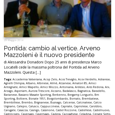
29 Maggio 2014
Pontida: cambio al vertice. Arveno
Mazzoleni è il nuovo presidente
di Alessandra Donadoni Dopo 25 anni di presidenza Marco
Locatelli cede la massima poltrona del Pontida ad Arveno
Mazzoleni. Questa […]
Tags:
Accademia Valseriana
,
Acop Zelo
,
Acos Treviglio
,
Acov Verdello
,
Adrarese
,
Agnelli Olimpia
,
Albano
,
Albinese
,
Almè
,
Alzanese
,
Amatori 85
,
Amici
Antegnate
,
Amici Mapello
,
Amici Mozzo
,
Antoniana
,
Ardesio
,
Ares Redona
,
Arx
,
Arzago
,
Asperiam
,
Aurora Trescore
,
Azzano
,
Badalasco
,
Bagnatica
,
Baradello
,
Barianese
,
Basiano Masate Sporting
,
Berbenno
,
Bergamp Longuelo
,
Bm
Sporting
,
Boltiere
,
Bonate 1951
,
Borgolombardo
,
Bornato
,
Brembatese
,
Brembillese
,
Brembo
,
Brignanese
,
Busnago
,
Calcense
,
Calcinatese
,
Calcio
Urgnano
,
Calepio
,
Calusco
,
Cappuccinese
,
Capriate
,
Capriolese
,
Carobbio
,
Carugate
,
Casazza
,
Casnigo
,
Cassinone
,
Castel Rozzone
,
Castellese
,
Castelnuovo
,
Castrezzato
,
Cavenago
,
Cavernago
,
Cavlera
,
Cazzaghese
,
Celadina
,
Cenate Sotto
,