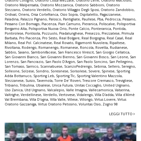
Oratorio Cologno
,
Oratorio Costa Mezzate
,
Oratorio Leffe
,
Oratorio Maclodio
,
Oratorio Malpensata
,
Oratorio Mozzanica
,
Oratorio Sabbioni
,
Oratorio
Stezzano
,
Oratorio Verdello
,
Oratorio Villaggio Degli Sposi
,
Oratorio Zandobbio
,
Ordival
,
Oriens
,
Orsa Cortefranca
,
Osio Sopra
,
Ospitaletto
,
Pagazzanese
,
Paladina
,
Palazzo Pignano
,
Palosco
,
Pantigliate
,
Paullese
,
Pba
,
Pedrocca
,
Pessano
,
Pessano Con Bornago
,
Piacenza
,
Pian Camuno
,
Pieranica
,
Poliscalve
,
Polisportiva
Bergamo Alta
,
Polisportiva Nuova Orio
,
Ponte Calcio
,
Ponteranica
,
Pontida
,
Pontirolese
,
Pontisola
,
Pozzuolo
,
Pradalunghese
,
Presezzo
,
Prezzatese
,
Primula
Barbata
,
Pro Piacenza
,
Pro Sesto
,
Real Bolgare
,
Real Borgogna
,
Real Casal
,
Real
Milano
,
Real Pol. Calcinatese
,
Real Rovato
,
Rigamonti Nuvolera
,
Ripaltese
,
Rivoltana
,
Rodengo
,
Romanengo
,
Romanese
,
Roncola
,
Rovetta
,
Rudianese
,
Sabbio
,
Saiano
,
Sambonifacese
,
San Francesco Virescit
,
San Giorgio Cellatica
,
San Giovanni Bianco
,
San Giovanni Bienno
,
San Giovanni Bosco
,
San Leone
,
San
Lorenzo
,
San Pancrazio
,
San Paolo D'Argon
,
San Paolo Soncino
,
San Pellegrino
,
San Tomaso
,
Sarnico
,
Scannabuese
,
ScanzoPedrengo
,
Sebinia
,
Sellero
,
Seregno
,
Solleone
,
Solzese
,
Sondrio
,
Soresinese
,
Sorisolese
,
Sovere
,
Spinese
,
Sporting
Adda Bottanuco
,
Sporting Leb
,
Sporting Tlc
,
Sporting Valentino Mazzola
,
Stezzanese
,
Suisio
,
Tavernola
,
Torre De' Roveri
,
Trescore Cremasco
,
Trevigliese
,
Tribiano
,
Tribulina
,
Ubialese
,
Unica Futura
,
Unitas Coccaglio
,
United Urgnano
,
Uso Zanica
,
Utd Urgnano
,
Valcalepio
,
Valle Imagna
,
Vallecamonica
,
Valserina
,
Valtrighe
,
Verdellinese
,
Verdello
,
Vertovese
,
Vidalengo
,
Villa D'adda
,
Villa d'Almè
Val Brembana
,
Villa D'ogna
,
Villa Valle
,
Villese
,
Villongo
,
Virtus Lovere
,
Virtus
Oratorio Gazzaniga
,
Virtus Oratorio Petosino
,
Voluntas Osio
,
Zogno 98
LEGGI TUTTO