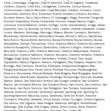
Cene
,
Centrolago
,
Chignolo
,
Città Di Dalmine
,
Città Di Segrate
,
Cividatese
,
Cividino
,
Clusone
,
Colle Alto
,
Colnaghese
,
Comonte
,
Comun Nuovo
,
Cortenuovese
,
Costa Di Mezzate
,
Costa Mezzate
,
Credaro
,
Curnasco
,
Curno
Caluschese
,
Dalmine 2012
,
Doverese
,
Endine
,
Entratico
,
Erbusco
,
Excelsior
,
Excelsior Vaiano
,
Falco
,
Falco Albino
,
Fc Caravaggio
,
Filago
,
Fiorente Colognola
,
Fiorente Grassobbio
,
Fiorita
,
Fontanella
,
Fornovo
,
Frassati Ranica
,
Fulgor
Canonica
,
Futura Madone
,
Ghiaie
,
Gorlago
,
Gorle
,
Interseriatese
,
Inzago
,
Issese
,
Juventina Covo
,
La Sportiva
,
La Torre
,
Lallio
,
Levate
,
Libertas Casiratese
,
Locate
,
Loreto
,
Mariano
,
Medolago
,
Mezzago
,
Misano
,
Monte Cremasco
,
Montello
,
Monterosso
,
Montodinese
,
Montorfano Rovato
,
Monvico
,
Mozzo
,
Nembrese
,
Nino Ronco
,
Nuova Atletic Almenno
,
Nuova Frontiera
,
Nuova Selvino
,
Nuova
Valcavallina
,
Olimpic Trezzanese
,
Ome
,
Oratorio Albino
,
Oratorio Boccaleone
,
Oratorio Brusaporto
,
Oratorio Calvenzano
,
Oratorio Cologno
,
Oratorio Costa
Mezzate
,
Oratorio Leffe
,
Oratorio Maclodio
,
Oratorio Malpensata
,
Oratorio
Mozzanica
,
Oratorio Sabbioni
,
Oratorio Stezzano
,
Oratorio Verdello
,
Oratorio
Villaggio Degli Sposi
,
Oratorio Zandobbio
,
Ordival
,
Oriens
,
Osio Sopra
,
Ospitaletto
,
Palazzo Pignano
,
Palosco
,
Pantigliate
,
Pba
,
Pessano
,
Pessano Con
Bornago
,
Pian Camuno
,
Pieranica
,
Poliscalve
,
Polisportiva Bergamo Alta
,
Polisportiva Nuova Orio
,
Ponte Calcio
,
Pontida
,
Pozzuolo
,
Pradalunghese
,
Presezzo
,
Prezzatese
,
Primula Barbata
,
Real Bolgare
,
Real Borgogna
,
Real Pol.
Calcinatese
,
Real Rovato
,
Ripaltese
,
Rodengo
,
Romanengo
,
Roncola
,
Rovetta
,
Sabbio
,
Saiano
,
San Francesco Virescit
,
San Giorgio Cellatica
,
San Giovanni
Bianco
,
San Giovanni Bienno
,
San Giovanni Bosco
,
San Leone
,
San Lorenzo
,
San
Pancrazio
,
San Paolo Soncino
,
San Pellegrino
,
San Tomaso
,
Scannabuese
,
Sebinia
,
Solleone
,
Solzese
,
Sorisolese
,
Spinese
,
Sporting Leb
,
Sporting Tlc
,
Sporting Valentino Mazzola
,
Suisio
,
Tavernola
,
Torre De' Roveri
,
Trescore
Cremasco
,
Tribulina
,
Ubialese
,
Unica Futura
,
Unitas Coccaglio
,
United Urgnano
,
Uso Zanica
,
Utd Urgnano
,
Valle Imagna
,
Valserina
,
Valtrighe
,
Verdellinese
,
Vidalengo
,
Villa D'adda
,
Villa D'ogna
,
Villese
,
Virtus Lovere
,
Virtus Oratorio
Gazzaniga
,
Virtus Oratorio Petosino
,
Voluntas Osio
,
Zogno 98