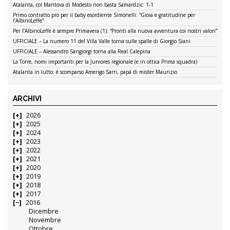
Atalanta, col Mantova di Modesto non basta Samardzic: 1-1
Primo contratto pro per il baby esordiente Simonelli: “Gioia e gratitudine per
l’AlbinoLeffe”
Per l’AlbinoLeffe è sempre Primavera (1): “Pronti alla nuova avventura coi nostri valori”
UFFICIALE – La numero 11 del Villa Valle torna sulle spalle di Giorgio Siani
UFFICIALE – Alessandro Sangiorgi torna alla Real Calepina
La Torre, nomi importanti per la Juniores regionale (e in ottica Prima squadra)
Atalanta in lutto: è scomparso Amerigo Sarri, papà di mister Maurizio
ARCHIVI
2026
2025
2024
2023
2022
2021
2020
2019
2018
2017
2016
Dicembre
Novembre
Ottobre