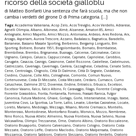
ricorso della società gialloblu
di Matteo Bonfanti Una sentenza che farà scuola, ma che non
cambia i verdetti del girone D di Prima categoria. […]
Tags:
Accademia Valseriana
,
Acop Zelo
,
Acos Treviglio
,
Acov Verdello
,
Adrarese
,
Agnelli Olimpia
,
Albano
,
Albinese
,
Almè
,
Alzanese
,
Amatori 85
,
Amici
Antegnate
,
Amici Mapello
,
Amici Mozzo
,
Antoniana
,
Ardesio
,
Ares Redona
,
Arx
,
Arzago
,
Asperiam
,
Aurora Trescore
,
Azzano
,
Badalasco
,
Bagnatica
,
Baradello
,
Barianese
,
Basiano Masate Sporting
,
Berbenno
,
Bergamp Longuelo
,
Bm
Sporting
,
Boltiere
,
Bonate 1951
,
Borgolombardo
,
Bornato
,
Brembatese
,
Brembillese
,
Brembo
,
Brignanese
,
Busnago
,
Calcense
,
Calcinatese
,
Calcio
Urgnano
,
Calepio
,
Calusco
,
Cappuccinese
,
Capriate
,
Capriolese
,
Carobbio
,
Carugate
,
Casazza
,
Casnigo
,
Cassinone
,
Castel Rozzone
,
Castellese
,
Castelnuovo
,
Castrezzato
,
Cavenago
,
Cavernago
,
Cavlera
,
Cazzaghese
,
Celadina
,
Cenate Sotto
,
Cene
,
Centrolago
,
Chignolo
,
Città Di Dalmine
,
Città Di Segrate
,
Cividatese
,
Cividino
,
Clusone
,
Colle Alto
,
Colnaghese
,
Comonte
,
Comun Nuovo
,
Cortenuovese
,
Costa Di Mezzate
,
Costa Mezzate
,
Credaro
,
Curnasco
,
Curno
Caluschese
,
Dalmine 2012
,
Doverese
,
Endine
,
Entratico
,
Erbusco
,
Excelsior
,
Excelsior Vaiano
,
Falco
,
Falco Albino
,
Fc Caravaggio
,
Filago
,
Fiorente Colognola
,
Fiorente Grassobbio
,
Fiorita
,
Fontanella
,
Fornovo
,
Frassati Ranica
,
Fulgor
Canonica
,
Futura Madone
,
Ghiaie
,
Gorlago
,
Gorle
,
Interseriatese
,
Inzago
,
Issese
,
Juventina Covo
,
La Sportiva
,
La Torre
,
Lallio
,
Levate
,
Libertas Casiratese
,
Locate
,
Loreto
,
Mariano
,
Medolago
,
Mezzago
,
Misano
,
Monte Cremasco
,
Montello
,
Monterosso
,
Montodinese
,
Montorfano Rovato
,
Monvico
,
Mozzo
,
Nembrese
,
Nino Ronco
,
Nuova Atletic Almenno
,
Nuova Frontiera
,
Nuova Selvino
,
Nuova
Valcavallina
,
Olimpic Trezzanese
,
Ome
,
Oratorio Albino
,
Oratorio Boccaleone
,
Oratorio Brusaporto
,
Oratorio Calvenzano
,
Oratorio Cologno
,
Oratorio Costa
Mezzate
,
Oratorio Leffe
,
Oratorio Maclodio
,
Oratorio Malpensata
,
Oratorio
Mozzanica
,
Oratorio Sabbioni
,
Oratorio Stezzano
,
Oratorio Verdello
,
Oratorio