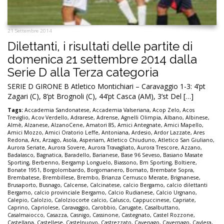
21 Settembre 2014
Dilettanti, i risultati delle partite di
domenica 21 settembre 2014 dalla
Serie D alla Terza categoria
SERIE D GIRONE B Atletico Montichiari – Caravaggio 1-3: 4’pt
Zagari (C), 8’pt Brognoli (C), 44’pt Casca (AM), 3’st Del […]
Tags:
Accademia Sandonatese
,
Accademia Valseriana
,
Acop Zelo
,
Acos
Treviglio
,
Acov Verdello
,
Adrarese
,
Adrense
,
Agnelli Olimpia
,
Albano
,
Albinese
,
Almè
,
Alzanese
,
AlzanoCene
,
Amatori 85
,
Amici Antegnate
,
Amici Mapello
,
Amici Mozzo
,
Amici Oratorio Leffe
,
Antoniana
,
Ardesio
,
Ardor Lazzate
,
Ares
Redona
,
Arx
,
Arzago
,
Asola
,
Asperiam
,
Atletico Chiuduno
,
Atletico San Giuliano
,
Aurora Seriate
,
Aurora Sovere
,
Aurora Travagliato
,
Aurora Trescore
,
Azzano
,
Badalasco
,
Bagnatica
,
Baradello
,
Barianese
,
Base 96 Seveso
,
Basiano Masate
Sporting
,
Berbenno
,
Bergamp Longuelo
,
Biassono
,
Bm Sporting
,
Boltiere
,
Bonate 1951
,
Borgolombardo
,
Borgomanero
,
Bornato
,
Brembate Sopra
,
Brembatese
,
Brembillese
,
Brembo
,
Brianza Cernusco Merate
,
Brignanese
,
Brusaporto
,
Busnago
,
Calcense
,
Calcinatese
,
calcio Bergamo
,
calcio dilettanti
Bergamo
,
calcio provinciale Bergamo
,
Calcio Rudianese
,
Calcio Urgnano
,
Calepio
,
Calolzio
,
Calolziocorte calcio
,
Calusco
,
Cappuccinese
,
Capriate
,
Caprino
,
Capriolese
,
Caravaggio
,
Carobbio
,
Carugate
,
Casalbuttano
,
Casalmaiocco
,
Casazza
,
Casnigo
,
Cassinone
,
Castegnato
,
Castel Rozzone
,
Castellana
,
Castellese
,
Castelnuovo
,
Castrezzato
,
Cavenago
,
Cavernago
,
Cavlera
,