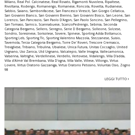
Milano
,
Real Pol. Calcinatese
,
Real Rovato
,
Rigamonti Nuvolera
,
Ripaltese
,
Rivoltana
,
Rodengo
,
Romanengo
,
Romanese
,
Roncola
,
Rovetta
,
Rudianese
,
Sabbio
,
Saiano
,
Sambonifacese
,
San Francesco Virescit
,
San Giorgio Cellatica
,
San Giovanni Bianco
,
San Giovanni Bienno
,
San Giovanni Bosco
,
San Leone
,
San
Lorenzo
,
San Pancrazio
,
San Paolo D'Argon
,
San Paolo Soncino
,
San Pellegrino
,
San Tomaso
,
Sarnico
,
Scannabuese
,
ScanzoPedrengo
,
Sebinia
,
Seconda
Categoria Bergamo
,
Sellero
,
Seregno
,
Serie D Bergamo
,
Solleone
,
Solzese
,
Sondrio
,
Soresinese
,
Sorisolese
,
Sovere
,
Spinese
,
Sporting Adda Bottanuco
,
Sporting Leb
,
Sporting Tlc
,
Sporting Valentino Mazzola
,
Stezzanese
,
Suisio
,
Tavernola
,
Terza Categoria Bergamo
,
Torre De' Roveri
,
Trescore Cremasco
,
Trevigliese
,
Tribiano
,
Tribulina
,
Ubialese
,
Unica Futura
,
Unitas Coccaglio
,
United
Urgnano
,
Uso Zanica
,
Utd Urgnano
,
Valcalepio
,
Valle Imagna
,
Vallecamonica
,
Valserina
,
Valtrighe
,
Verdellinese
,
Verdello
,
Vertovese
,
Vidalengo
,
Villa D'adda
,
Villa d'Almè Val Brembana
,
Villa D'ogna
,
Villa Valle
,
Villese
,
Villongo
,
Virtus
Lovere
,
Virtus Oratorio Gazzaniga
,
Virtus Oratorio Petosino
,
Voluntas Osio
,
Zogno
98
LEGGI TUTTO