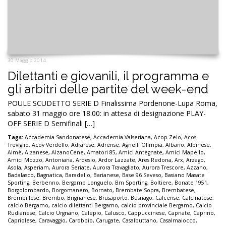
30 Maggio 2014
Dilettanti e giovanili, il programma e
gli arbitri delle partite del week-end
POULE SCUDETTO SERIE D Finalissima Pordenone-Lupa Roma,
sabato 31 maggio ore 18.00: in attesa di designazione PLAY-
OFF SERIE D Semifinali […]
Tags:
Accademia Sandonatese
,
Accademia Valseriana
,
Acop Zelo
,
Acos
Treviglio
,
Acov Verdello
,
Adrarese
,
Adrense
,
Agnelli Olimpia
,
Albano
,
Albinese
,
Almè
,
Alzanese
,
AlzanoCene
,
Amatori 85
,
Amici Antegnate
,
Amici Mapello
,
Amici Mozzo
,
Antoniana
,
Ardesio
,
Ardor Lazzate
,
Ares Redona
,
Arx
,
Arzago
,
Asola
,
Asperiam
,
Aurora Seriate
,
Aurora Travagliato
,
Aurora Trescore
,
Azzano
,
Badalasco
,
Bagnatica
,
Baradello
,
Barianese
,
Base 96 Seveso
,
Basiano Masate
Sporting
,
Berbenno
,
Bergamp Longuelo
,
Bm Sporting
,
Boltiere
,
Bonate 1951
,
Borgolombardo
,
Borgomanero
,
Bornato
,
Brembate Sopra
,
Brembatese
,
Brembillese
,
Brembo
,
Brignanese
,
Brusaporto
,
Busnago
,
Calcense
,
Calcinatese
,
calcio Bergamo
,
calcio dilettanti Bergamo
,
calcio provinciale Bergamo
,
Calcio
Rudianese
,
Calcio Urgnano
,
Calepio
,
Calusco
,
Cappuccinese
,
Capriate
,
Caprino
,
Capriolese
,
Caravaggio
,
Carobbio
,
Carugate
,
Casalbuttano
,
Casalmaiocco
,