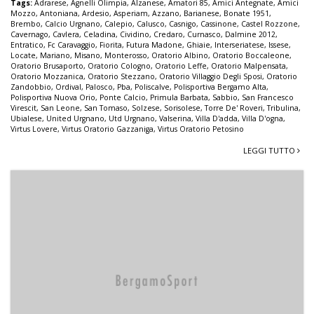
Tags:
Adrarese
,
Agnelli Olimpia
,
Alzanese
,
Amatori 85
,
Amici Antegnate
,
Amici
Mozzo
,
Antoniana
,
Ardesio
,
Asperiam
,
Azzano
,
Barianese
,
Bonate 1951
,
Brembo
,
Calcio Urgnano
,
Calepio
,
Calusco
,
Casnigo
,
Cassinone
,
Castel Rozzone
,
Cavernago
,
Cavlera
,
Celadina
,
Cividino
,
Credaro
,
Curnasco
,
Dalmine 2012
,
Entratico
,
Fc Caravaggio
,
Fiorita
,
Futura Madone
,
Ghiaie
,
Interseriatese
,
Issese
,
Locate
,
Mariano
,
Misano
,
Monterosso
,
Oratorio Albino
,
Oratorio Boccaleone
,
Oratorio Brusaporto
,
Oratorio Cologno
,
Oratorio Leffe
,
Oratorio Malpensata
,
Oratorio Mozzanica
,
Oratorio Stezzano
,
Oratorio Villaggio Degli Sposi
,
Oratorio
Zandobbio
,
Ordival
,
Palosco
,
Pba
,
Poliscalve
,
Polisportiva Bergamo Alta
,
Polisportiva Nuova Orio
,
Ponte Calcio
,
Primula Barbata
,
Sabbio
,
San Francesco
Virescit
,
San Leone
,
San Tomaso
,
Solzese
,
Sorisolese
,
Torre De' Roveri
,
Tribulina
,
Ubialese
,
United Urgnano
,
Utd Urgnano
,
Valserina
,
Villa D'adda
,
Villa D'ogna
,
Virtus Lovere
,
Virtus Oratorio Gazzaniga
,
Virtus Oratorio Petosino
LEGGI TUTTO