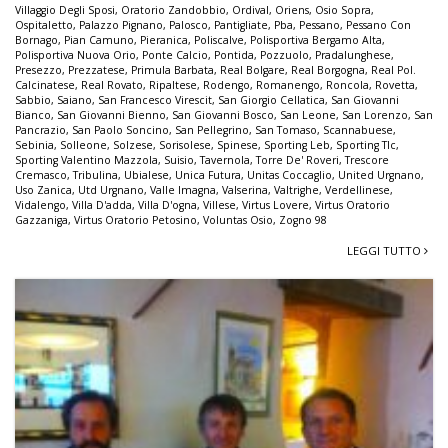
Villaggio Degli Sposi
,
Oratorio Zandobbio
,
Ordival
,
Oriens
,
Osio Sopra
,
Ospitaletto
,
Palazzo Pignano
,
Palosco
,
Pantigliate
,
Pba
,
Pessano
,
Pessano Con
Bornago
,
Pian Camuno
,
Pieranica
,
Poliscalve
,
Polisportiva Bergamo Alta
,
Polisportiva Nuova Orio
,
Ponte Calcio
,
Pontida
,
Pozzuolo
,
Pradalunghese
,
Presezzo
,
Prezzatese
,
Primula Barbata
,
Real Bolgare
,
Real Borgogna
,
Real Pol.
Calcinatese
,
Real Rovato
,
Ripaltese
,
Rodengo
,
Romanengo
,
Roncola
,
Rovetta
,
Sabbio
,
Saiano
,
San Francesco Virescit
,
San Giorgio Cellatica
,
San Giovanni
Bianco
,
San Giovanni Bienno
,
San Giovanni Bosco
,
San Leone
,
San Lorenzo
,
San
Pancrazio
,
San Paolo Soncino
,
San Pellegrino
,
San Tomaso
,
Scannabuese
,
Sebinia
,
Solleone
,
Solzese
,
Sorisolese
,
Spinese
,
Sporting Leb
,
Sporting Tlc
,
Sporting Valentino Mazzola
,
Suisio
,
Tavernola
,
Torre De' Roveri
,
Trescore
Cremasco
,
Tribulina
,
Ubialese
,
Unica Futura
,
Unitas Coccaglio
,
United Urgnano
,
Uso Zanica
,
Utd Urgnano
,
Valle Imagna
,
Valserina
,
Valtrighe
,
Verdellinese
,
Vidalengo
,
Villa D'adda
,
Villa D'ogna
,
Villese
,
Virtus Lovere
,
Virtus Oratorio
Gazzaniga
,
Virtus Oratorio Petosino
,
Voluntas Osio
,
Zogno 98
LEGGI TUTTO