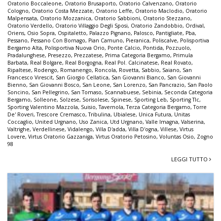
Oratorio Boccaleone
,
Oratorio Brusaporto
,
Oratorio Calvenzano
,
Oratorio
Cologno
,
Oratorio Costa Mezzate
,
Oratorio Leffe
,
Oratorio Maclodio
,
Oratorio
Malpensata
,
Oratorio Mozzanica
,
Oratorio Sabbioni
,
Oratorio Stezzano
,
Oratorio Verdello
,
Oratorio Villaggio Degli Sposi
,
Oratorio Zandobbio
,
Ordival
,
Oriens
,
Osio Sopra
,
Ospitaletto
,
Palazzo Pignano
,
Palosco
,
Pantigliate
,
Pba
,
Pessano
,
Pessano Con Bornago
,
Pian Camuno
,
Pieranica
,
Poliscalve
,
Polisportiva
Bergamo Alta
,
Polisportiva Nuova Orio
,
Ponte Calcio
,
Pontida
,
Pozzuolo
,
Pradalunghese
,
Presezzo
,
Prezzatese
,
Prima Categoria Bergamo
,
Primula
Barbata
,
Real Bolgare
,
Real Borgogna
,
Real Pol. Calcinatese
,
Real Rovato
,
Ripaltese
,
Rodengo
,
Romanengo
,
Roncola
,
Rovetta
,
Sabbio
,
Saiano
,
San
Francesco Virescit
,
San Giorgio Cellatica
,
San Giovanni Bianco
,
San Giovanni
Bienno
,
San Giovanni Bosco
,
San Leone
,
San Lorenzo
,
San Pancrazio
,
San Paolo
Soncino
,
San Pellegrino
,
San Tomaso
,
Scannabuese
,
Sebinia
,
Seconda Categoria
Bergamo
,
Solleone
,
Solzese
,
Sorisolese
,
Spinese
,
Sporting Leb
,
Sporting Tlc
,
Sporting Valentino Mazzola
,
Suisio
,
Tavernola
,
Terza Categoria Bergamo
,
Torre
De' Roveri
,
Trescore Cremasco
,
Tribulina
,
Ubialese
,
Unica Futura
,
Unitas
Coccaglio
,
United Urgnano
,
Uso Zanica
,
Utd Urgnano
,
Valle Imagna
,
Valserina
,
Valtrighe
,
Verdellinese
,
Vidalengo
,
Villa D'adda
,
Villa D'ogna
,
Villese
,
Virtus
Lovere
,
Virtus Oratorio Gazzaniga
,
Virtus Oratorio Petosino
,
Voluntas Osio
,
Zogno
98
LEGGI TUTTO