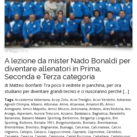
29 Maggio 2014
A lezione da mister Nado Bonaldi per
diventare allenatori in Prima,
Seconda e Terza categoria
di Matteo Bonfanti Tra poco li vedrete in panchina, per ora
studiano per diventare grandi tecnici e ci riusciranno perché […]
Tags:
Accademia Valseriana
,
Acop Zelo
,
Acos Treviglio
,
Acov Verdello
,
Adrarese
,
Agnelli Olimpia
,
Albano
,
Albinese
,
Almè
,
Alzanese
,
Amatori 85
,
Amici
Antegnate
,
Amici Mapello
,
Amici Mozzo
,
Antoniana
,
Ardesio
,
Ares Redona
,
Arx
,
Arzago
,
Asperiam
,
Aurora Trescore
,
Azzano
,
Badalasco
,
Bagnatica
,
Baradello
,
Barianese
,
Basiano Masate Sporting
,
Berbenno
,
Bergamp Longuelo
,
Bm
Sporting
,
Boltiere
,
Bonate 1951
,
Borgolombardo
,
Bornato
,
Brembatese
,
Brembillese
,
Brembo
,
Brignanese
,
Busnago
,
Calcense
,
Calcinatese
,
Calcio
Urgnano
,
Calepio
,
Calusco
,
Cappuccinese
,
Capriate
,
Capriolese
,
Carobbio
,
Carugate
,
Casazza
,
Casnigo
,
Cassinone
,
Castel Rozzone
,
Castellese
,
Castelnuovo
,