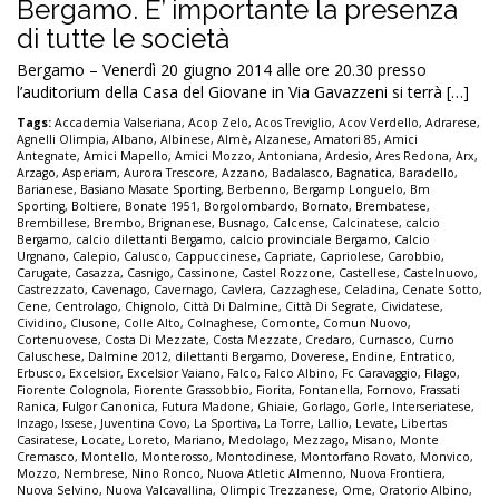
Bergamo. E’ importante la presenza
di tutte le società
Bergamo – Venerdì 20 giugno 2014 alle ore 20.30 presso
l’auditorium della Casa del Giovane in Via Gavazzeni si terrà […]
Tags:
Accademia Valseriana
,
Acop Zelo
,
Acos Treviglio
,
Acov Verdello
,
Adrarese
,
Agnelli Olimpia
,
Albano
,
Albinese
,
Almè
,
Alzanese
,
Amatori 85
,
Amici
Antegnate
,
Amici Mapello
,
Amici Mozzo
,
Antoniana
,
Ardesio
,
Ares Redona
,
Arx
,
Arzago
,
Asperiam
,
Aurora Trescore
,
Azzano
,
Badalasco
,
Bagnatica
,
Baradello
,
Barianese
,
Basiano Masate Sporting
,
Berbenno
,
Bergamp Longuelo
,
Bm
Sporting
,
Boltiere
,
Bonate 1951
,
Borgolombardo
,
Bornato
,
Brembatese
,
Brembillese
,
Brembo
,
Brignanese
,
Busnago
,
Calcense
,
Calcinatese
,
calcio
Bergamo
,
calcio dilettanti Bergamo
,
calcio provinciale Bergamo
,
Calcio
Urgnano
,
Calepio
,
Calusco
,
Cappuccinese
,
Capriate
,
Capriolese
,
Carobbio
,
Carugate
,
Casazza
,
Casnigo
,
Cassinone
,
Castel Rozzone
,
Castellese
,
Castelnuovo
,
Castrezzato
,
Cavenago
,
Cavernago
,
Cavlera
,
Cazzaghese
,
Celadina
,
Cenate Sotto
,
Cene
,
Centrolago
,
Chignolo
,
Città Di Dalmine
,
Città Di Segrate
,
Cividatese
,
Cividino
,
Clusone
,
Colle Alto
,
Colnaghese
,
Comonte
,
Comun Nuovo
,
Cortenuovese
,
Costa Di Mezzate
,
Costa Mezzate
,
Credaro
,
Curnasco
,
Curno
Caluschese
,
Dalmine 2012
,
dilettanti Bergamo
,
Doverese
,
Endine
,
Entratico
,
Erbusco
,
Excelsior
,
Excelsior Vaiano
,
Falco
,
Falco Albino
,
Fc Caravaggio
,
Filago
,
Fiorente Colognola
,
Fiorente Grassobbio
,
Fiorita
,
Fontanella
,
Fornovo
,
Frassati
Ranica
,
Fulgor Canonica
,
Futura Madone
,
Ghiaie
,
Gorlago
,
Gorle
,
Interseriatese
,
Inzago
,
Issese
,
Juventina Covo
,
La Sportiva
,
La Torre
,
Lallio
,
Levate
,
Libertas
Casiratese
,
Locate
,
Loreto
,
Mariano
,
Medolago
,
Mezzago
,
Misano
,
Monte
Cremasco
,
Montello
,
Monterosso
,
Montodinese
,
Montorfano Rovato
,
Monvico
,
Mozzo
,
Nembrese
,
Nino Ronco
,
Nuova Atletic Almenno
,
Nuova Frontiera
,
Nuova Selvino
,
Nuova Valcavallina
,
Olimpic Trezzanese
,
Ome
,
Oratorio Albino
,