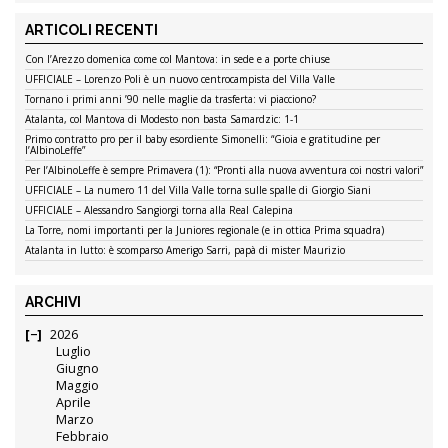
ARTICOLI RECENTI
Con l’Arezzo domenica come col Mantova: in sede e a porte chiuse
UFFICIALE – Lorenzo Poli è un nuovo centrocampista del Villa Valle
Tornano i primi anni ’90 nelle maglie da trasferta: vi piacciono?
Atalanta, col Mantova di Modesto non basta Samardzic: 1-1
Primo contratto pro per il baby esordiente Simonelli: “Gioia e gratitudine per
l’AlbinoLeffe”
Per l’AlbinoLeffe è sempre Primavera (1): “Pronti alla nuova avventura coi nostri valori”
UFFICIALE – La numero 11 del Villa Valle torna sulle spalle di Giorgio Siani
UFFICIALE – Alessandro Sangiorgi torna alla Real Calepina
La Torre, nomi importanti per la Juniores regionale (e in ottica Prima squadra)
Atalanta in lutto: è scomparso Amerigo Sarri, papà di mister Maurizio
ARCHIVI
2026
Luglio
Giugno
Maggio
Aprile
Marzo
Febbraio