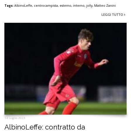
Tags:
AlbinoLeffe
,
centrocampista
,
esterno
,
interno
,
jolly
,
Matteo Zanini
LEGGI TUTTO
14 Luglio 2023
AlbinoLeffe: contratto da