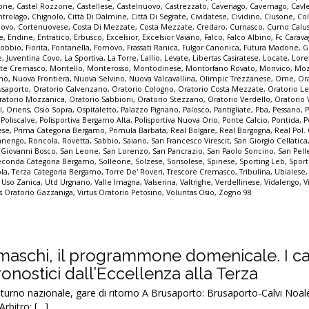
none
,
Castel Rozzone
,
Castellese
,
Castelnuovo
,
Castrezzato
,
Cavenago
,
Cavernago
,
Cavl
ntrolago
,
Chignolo
,
Città Di Dalmine
,
Città Di Segrate
,
Cividatese
,
Cividino
,
Clusone
,
Col
ovo
,
Cortenuovese
,
Costa Di Mezzate
,
Costa Mezzate
,
Credaro
,
Curnasco
,
Curno Calu
e
,
Endine
,
Entratico
,
Erbusco
,
Excelsior
,
Excelsior Vaiano
,
Falco
,
Falco Albino
,
Fc Carava
sobbio
,
Fiorita
,
Fontanella
,
Fornovo
,
Frassati Ranica
,
Fulgor Canonica
,
Futura Madone
,
G
e
,
Juventina Covo
,
La Sportiva
,
La Torre
,
Lallio
,
Levate
,
Libertas Casiratese
,
Locate
,
Lore
te Cremasco
,
Montello
,
Monterosso
,
Montodinese
,
Montorfano Rovato
,
Monvico
,
Mo
nno
,
Nuova Frontiera
,
Nuova Selvino
,
Nuova Valcavallina
,
Olimpic Trezzanese
,
Ome
,
Or
usaporto
,
Oratorio Calvenzano
,
Oratorio Cologno
,
Oratorio Costa Mezzate
,
Oratorio Le
ratorio Mozzanica
,
Oratorio Sabbioni
,
Oratorio Stezzano
,
Oratorio Verdello
,
Oratorio V
l
,
Oriens
,
Osio Sopra
,
Ospitaletto
,
Palazzo Pignano
,
Palosco
,
Pantigliate
,
Pba
,
Pessano
,
,
Poliscalve
,
Polisportiva Bergamo Alta
,
Polisportiva Nuova Orio
,
Ponte Calcio
,
Pontida
,
P
ese
,
Prima Categoria Bergamo
,
Primula Barbata
,
Real Bolgare
,
Real Borgogna
,
Real Pol.
nengo
,
Roncola
,
Rovetta
,
Sabbio
,
Saiano
,
San Francesco Virescit
,
San Giorgio Cellatica
 Giovanni Bosco
,
San Leone
,
San Lorenzo
,
San Pancrazio
,
San Paolo Soncino
,
San Pell
econda Categoria Bergamo
,
Solleone
,
Solzese
,
Sorisolese
,
Spinese
,
Sporting Leb
,
Sport
ola
,
Terza Categoria Bergamo
,
Torre De' Roveri
,
Trescore Cremasco
,
Tribulina
,
Ubialese
,
Uso Zanica
,
Utd Urgnano
,
Valle Imagna
,
Valserina
,
Valtrighe
,
Verdellinese
,
Vidalengo
,
V
us Oratorio Gazzaniga
,
Virtus Oratorio Petosino
,
Voluntas Osio
,
Zogno 98
amaschi, il programmone domenicale. I ca
pronostici dall’Eccellenza alla Terza
no nazionale, gare di ritorno A Brusaporto: Brusaporto-Calvi Noale
rbitro: […]