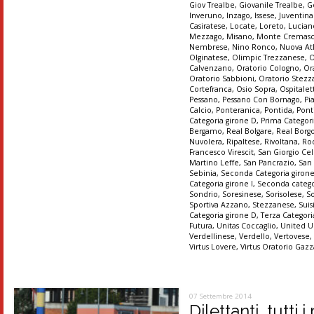
Giov Trealbe
,
Giovanile Trealbe
,
G
Inveruno
,
Inzago
,
Issese
,
Juventin
Casiratese
,
Locate
,
Loreto
,
Lucian
Mezzago
,
Misano
,
Monte Cremas
Nembrese
,
Nino Ronco
,
Nuova At
Olginatese
,
Olimpic Trezzanese
,
O
Calvenzano
,
Oratorio Cologno
,
Or
Oratorio Sabbioni
,
Oratorio Stez
Cortefranca
,
Osio Sopra
,
Ospitalet
Pessano
,
Pessano Con Bornago
,
Pi
Calcio
,
Ponteranica
,
Pontida
,
Pont
Categoria girone D
,
Prima Categori
Bergamo
,
Real Bolgare
,
Real Borg
Nuvolera
,
Ripaltese
,
Rivoltana
,
Ro
Francesco Virescit
,
San Giorgio Cel
Martino Leffe
,
San Pancrazio
,
San
Sebinia
,
Seconda Categoria giron
Categoria girone I
,
Seconda catego
Sondrio
,
Soresinese
,
Sorisolese
,
S
Sportiva Azzano
,
Stezzanese
,
Suis
Categoria girone D
,
Terza Categori
Futura
,
Unitas Coccaglio
,
United U
Verdellinese
,
Verdello
,
Vertovese
Virtus Lovere
,
Virtus Oratorio Gaz
07 Settembre 2014
Dilettanti, tutti