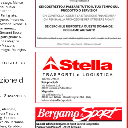
ezzago
,
Monte
nno
,
Nuova
Oratorio
,
Pantigliate
,
ghese
,
Presezzo
,
mozione Girone D
,
omanengo
,
Giovanni Bosco
,
goria girone A
,
da Categoria
no Mazzola
,
 Imagna
,
Valtrighe
,
LEGGI TUTTO
zione di
ia Gavazzeni si
è
,
Alzanese
,
ora Trescore
,
ng
,
Boltiere
,
,
calcio Bergamo
,
olese
,
Carobbio
,