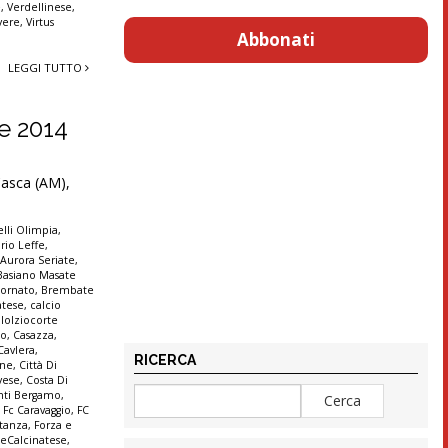
e
,
Verdellinese
,
vere
,
Virtus
Abbonati
LEGGI TUTTO
re 2014
 Casca (AM),
lli Olimpia
,
rio Leffe
,
,
Aurora Seriate
,
Basiano Masate
ornato
,
Brembate
atese
,
calcio
lolziocorte
co
,
Casazza
,
Cavlera
,
RICERCA
ine
,
Città Di
vese
,
Costa Di
anti Bergamo
,
,
Fc Caravaggio
,
FC
stanza
,
Forza e
seCalcinatese
,