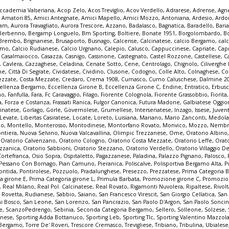
ccademia Valseriana
,
Acop Zelo
,
Acos Treviglio
,
Acov Verdello
,
Adrarese
,
Adrense
,
Agne
,
Amatori 85
,
Amici Antegnate
,
Amici Mapello
,
Amici Mozzo
,
Antoniana
,
Ardesio
,
Ardo
iam
,
Aurora Travagliato
,
Aurora Trescore
,
Azzano
,
Badalasco
,
Bagnatica
,
Baradello
,
Bari
Berbenno
,
Bergamp Longuelo
,
Bm Sporting
,
Boltiere
,
Bonate 1951
,
Borgolombardo
,
B
Brembo
,
Brignanese
,
Brusaporto
,
Busnago
,
Calcense
,
Calcinatese
,
calcio Bergamo
,
calc
gamo
,
Calcio Rudianese
,
Calcio Urgnano
,
Calepio
,
Calusco
,
Cappuccinese
,
Capriate
,
Cap
,
Casalmaiocco
,
Casazza
,
Casnigo
,
Cassinone
,
Castegnato
,
Castel Rozzone
,
Castellese
,
C
,
Cavlera
,
Cazzaghese
,
Celadina
,
Cenate Sotto
,
Cene
,
Centrolago
,
Chignolo
,
Cilivergh
ne
,
Città Di Segrate
,
Cividatese
,
Cividino
,
Clusone
,
Codogno
,
Colle Alto
,
Colnaghese
,
Co
ezzate
,
Costa Mezzate
,
Credaro
,
Crema 1908
,
Curnasco
,
Curno Caluschese
,
Dalmine 2
ellenza Bergamo
,
Eccellenza Girone B
,
Eccellenza Girone C
,
Endine
,
Entratico
,
Erbus
no
,
Fanfulla
,
Fara
,
Fc Caravaggio
,
Filago
,
Fiorente Colognola
,
Fiorente Grassobbio
,
Fiorita
a
,
Forza e Costanza
,
Frassati Ranica
,
Fulgor Canonica
,
Futura Madone
,
Galbiatese Oggi
inatese
,
Gorlago
,
Gorle
,
Governolese
,
Grumellese
,
Interseriatese
,
Inzago
,
Issese
,
Juven
Levate
,
Libertas Casiratese
,
Locate
,
Loreto
,
Luisiana
,
Mariano
,
Mario Zanconti
,
Medola
co
,
Montello
,
Monterosso
,
Montodinese
,
Montorfano Rovato
,
Monvico
,
Mozzo
,
Nembr
ontiera
,
Nuova Selvino
,
Nuova Valcavallina
,
Olimpic Trezzanese
,
Ome
,
Oratorio Albino
,
Oratorio Calvenzano
,
Oratorio Cologno
,
Oratorio Costa Mezzate
,
Oratorio Leffe
,
Orat
zzanica
,
Oratorio Sabbioni
,
Oratorio Stezzano
,
Oratorio Verdello
,
Oratorio Villaggio De
Cortefranca
,
Osio Sopra
,
Ospitaletto
,
Pagazzanese
,
Paladina
,
Palazzo Pignano
,
Palosco
,
Pessano Con Bornago
,
Pian Camuno
,
Pieranica
,
Poliscalve
,
Polisportiva Bergamo Alta
,
P
ontida
,
Pontirolese
,
Pozzuolo
,
Pradalunghese
,
Presezzo
,
Prezzatese
,
Prima Categoria
a girone E
,
Prima Categoria girone L
,
Primula Barbata
,
Promozione girone C
,
Promozio
,
Real Milano
,
Real Pol. Calcinatese
,
Real Rovato
,
Rigamonti Nuvolera
,
Ripaltese
,
Rivol
,
Rovetta
,
Rudianese
,
Sabbio
,
Saiano
,
San Francesco Virescit
,
San Giorgio Cellatica
,
San
i Bosco
,
San Leone
,
San Lorenzo
,
San Pancrazio
,
San Paolo D'Argon
,
San Paolo Sonci
e
,
ScanzoPedrengo
,
Sebinia
,
Seconda Categoria Bergamo
,
Sellero
,
Solleone
,
Solzese
,
inese
,
Sporting Adda Bottanuco
,
Sporting Leb
,
Sporting Tlc
,
Sporting Valentino Mazzol
 Bergamo
,
Torre De' Roveri
,
Trescore Cremasco
,
Trevigliese
,
Tribiano
,
Tribulina
,
Ubialese