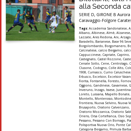
alla Seconda cat
SERIE D, GIRONE B Aurora Se
Caravaggio-Folgore Carates
Tags:
Accademia Sandonatese
,
A
Albano
,
Albinese
,
Almè
,
Alzanese
Lazzate
,
Ares Redona
,
Arx
,
Arzago
Baradello
,
Barianese
,
Base 96 Sev
Borgolombardo
,
Borgomanero
,
B
Calcinatese
,
calcio Bergamo
,
calc
Cappuccinese
,
Capriate
,
Caprino
,
Castegnato
,
Castel Rozzone
,
Caste
Cenate Sotto
,
Cene
,
Centrolago
,
Clusone
,
Codogno
,
Colle Alto
,
Col
1908
,
Curnasco
,
Curno Caluschese
Erbusco
,
Excelsior
,
Excelsior Vaia
Fiorita
,
Fontanella
,
Foresto
,
Forno
Oggiono
,
Gandinese
,
Gavarnese
,
G
Inveruno
,
Inzago
,
Issese
,
Juventin
Loreto
,
Luisiana
,
Mapello Bonate
Montello
,
Monterosso
,
Montodin
Frontiera
,
Nuova Selvino
,
Nuova Va
Brusaporto
,
Oratorio Calvenzano
,
Oratorio Mozzanica
,
Oratorio Sab
Oriens
,
Orsa Cortefranca
,
Osio So
Pessano
,
Pessano Con Bornago
,
Pi
Polisportiva Nuova Orio
,
Ponte Cal
Categoria Bergamo
,
Primula Barba