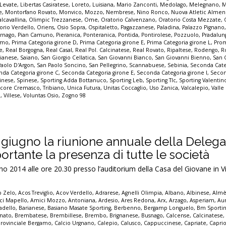
Levate
,
Libertas Casiratese
,
Loreto
,
Luisiana
,
Mario Zanconti
,
Medolago
,
Melegnano
,
M
e
,
Montorfano Rovato
,
Monvico
,
Mozzo
,
Nembrese
,
Nino Ronco
,
Nuova Atletic Alme
lcavallina
,
Olimpic Trezzanese
,
Ome
,
Oratorio Calvenzano
,
Oratorio Costa Mezzate
,
orio Verdello
,
Oriens
,
Osio Sopra
,
Ospitaletto
,
Pagazzanese
,
Paladina
,
Palazzo Pignano
ornago
,
Pian Camuno
,
Pieranica
,
Ponteranica
,
Pontida
,
Pontirolese
,
Pozzuolo
,
Pradalun
gamo
,
Prima Categoria girone D
,
Prima Categoria girone E
,
Prima Categoria girone L
,
Pro
e
,
Real Borgogna
,
Real Casal
,
Real Pol. Calcinatese
,
Real Rovato
,
Ripaltese
,
Rodengo
,
R
ianese
,
Saiano
,
San Giorgio Cellatica
,
San Giovanni Bianco
,
San Giovanni Bienno
,
San 
Paolo D'Argon
,
San Paolo Soncino
,
San Pellegrino
,
Scannabuese
,
Sebinia
,
Seconda Cate
da Categoria girone C
,
Seconda Categoria girone E
,
Seconda Categoria girone I
,
Secon
inese
,
Spinese
,
Sporting Adda Bottanuco
,
Sporting Leb
,
Sporting Tlc
,
Sporting Valenti
score Cremasco
,
Tribiano
,
Unica Futura
,
Unitas Coccaglio
,
Uso Zanica
,
Valcalepio
,
Valle
o
,
Villese
,
Voluntas Osio
,
Zogno 98
0 giugno la riunione annuale della Delega
rtante la presenza di tutte le società
 2014 alle ore 20.30 presso l’auditorium della Casa del Giovane in V
p Zelo
,
Acos Treviglio
,
Acov Verdello
,
Adrarese
,
Agnelli Olimpia
,
Albano
,
Albinese
,
Alm
ci Mapello
,
Amici Mozzo
,
Antoniana
,
Ardesio
,
Ares Redona
,
Arx
,
Arzago
,
Asperiam
,
Aur
adello
,
Barianese
,
Basiano Masate Sporting
,
Berbenno
,
Bergamp Longuelo
,
Bm Sporti
nato
,
Brembatese
,
Brembillese
,
Brembo
,
Brignanese
,
Busnago
,
Calcense
,
Calcinatese
provinciale Bergamo
,
Calcio Urgnano
,
Calepio
,
Calusco
,
Cappuccinese
,
Capriate
,
Capri