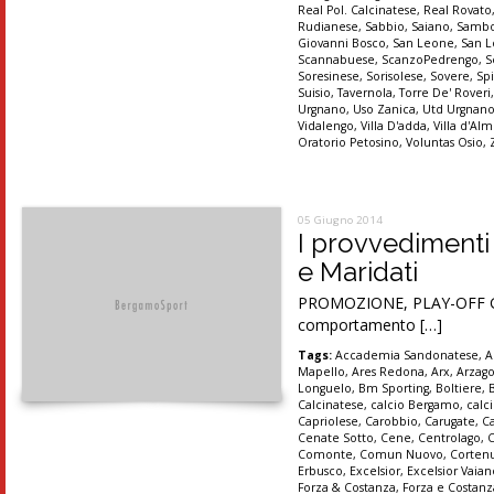
Real Pol. Calcinatese
,
Real Rovato
Rudianese
,
Sabbio
,
Saiano
,
Sambo
Giovanni Bosco
,
San Leone
,
San 
Scannabuese
,
ScanzoPedrengo
,
S
Soresinese
,
Sorisolese
,
Sovere
,
Sp
Suisio
,
Tavernola
,
Torre De' Roveri
Urgnano
,
Uso Zanica
,
Utd Urgnan
Vidalengo
,
Villa D'adda
,
Villa d'A
Oratorio Petosino
,
Voluntas Osio
,
05 Giugno 2014
I provvedimenti
e Maridati
PROMOZIONE, PLAY-OFF Gare
comportamento […]
Tags:
Accademia Sandonatese
,
A
Mapello
,
Ares Redona
,
Arx
,
Arzag
Longuelo
,
Bm Sporting
,
Boltiere
,
Calcinatese
,
calcio Bergamo
,
calc
Capriolese
,
Carobbio
,
Carugate
,
C
Cenate Sotto
,
Cene
,
Centrolago
,
Comonte
,
Comun Nuovo
,
Corten
Erbusco
,
Excelsior
,
Excelsior Vaia
Forza & Costanza
,
Forza e Costanz