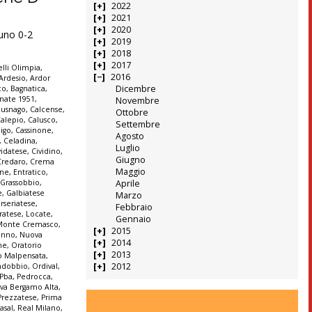
2022
2021
2020
runo 0-2
2019
2018
2017
lli Olimpia
,
2016
Ardesio
,
Ardor
Dicembre
co
,
Bagnatica
,
nate 1951
,
Novembre
Busnago
,
Calcense
,
Ottobre
alepio
,
Calusco
,
Settembre
igo
,
Cassinone
,
Agosto
,
Celadina
,
Luglio
vidatese
,
Cividino
,
Giugno
Credaro
,
Crema
Maggio
ine
,
Entratico
,
 Grassobbio
,
Aprile
e
,
Galbiatese
Marzo
erseriatese
,
Febbraio
iratese
,
Locate
,
Gennaio
Monte Cremasco
,
2015
enno
,
Nuova
2014
ne
,
Oratorio
2013
o Malpensata
,
2012
ndobbio
,
Ordival
,
Pba
,
Pedrocca
,
iva Bergamo Alta
,
Prezzatese
,
Prima
asal
,
Real Milano
,