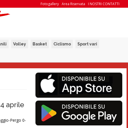
Fotogallery
Area Riservata
I NOSTRI CONTATTI
nili
Volley
Basket
Ciclismo
Sport vari
24 aprile
ggio-Pergo 0-