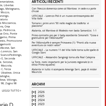
ARTICOLI RECENTI
terseriatese
,
te
,
Libertas
Con l’Arezzo domenica come col Mantova: in sede e a porte
ago
,
Melegnano
,
chiuse
,
Mozzo
,
anengo
,
UFFICIALE – Lorenzo Poli è un nuovo centrocampista del
Villa Valle
ratorio
io Mozzanica
,
Tornano i primi anni ’90 nelle maglie da trasferta: vi
piacciono?
ens
,
Orsa
go
,
Pedrocca
,
Atalanta, col Mantova di Modesto non basta Samardzic: 1-1
va Orio
,
Ponte
Primo contratto pro per il baby esordiente Simonelli: “Gioia e
ergamo
,
Prima
gratitudine per l’AlbinoLeffe”
Sesto
,
Promozione
Per l’AlbinoLeffe è sempre Primavera (1): “Pronti alla nuova
igamonti
avventura coi nostri valori”
ifacese
,
San
UFFICIALE – La numero 11 del Villa Valle torna sulle spalle di
n Lorenzo
,
San
Giorgio Siani
,
ScanzoPedrengo
,
UFFICIALE – Alessandro Sangiorgi torna alla Real Calepina
e E
,
Seconda
ne
,
Solzese
,
La Torre, nomi importanti per la Juniores regionale (e in
ottica Prima squadra)
o Mazzola
,
e C
,
Terza
Atalanta in lutto: è scomparso Amerigo Sarri, papà di mister
Maurizio
,
Ubialese
,
Unica
Valtrighe
,
llese
,
Villongo
,
 98
,
Zogno 98
ARCHIVI
LEGGI TUTTO
2026
2025
2024
erie D
2023