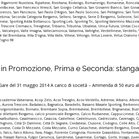
,
Rigamonti Nuvolera
,
Ripaltese
,
Rivoltana
,
Rodengo
,
Romanengo
,
Romanese
,
Roncol
nifacese
,
San Francesco Virescit
,
San Giorgio Cellatica
,
San Giovanni Bianco
,
San Giov
Lorenzo
,
San Pancrazio
,
San Paolo D'Argon
,
San Paolo Soncino
,
San Pellegrino
,
San Tom
ebinia
,
Seconda Categoria Bergamo
,
Sellero
,
Seregno
,
Serie D Bergamo
,
Solleone
,
Sol
inese
,
Sporting Adda Bottanuco
,
Sporting Leb
,
Sporting Tlc
,
Sporting Valentino Mazzol
,
Trescore Cremasco
,
Trevigliese
,
Tribiano
,
Tribulina
,
Ubialese
,
Unica Futura
,
Unitas Cocc
o
,
Valcalepio
,
Valle Imagna
,
Vallecamonica
,
Valserina
,
Valtrighe
,
Verdellinese
,
Verdello
,
lmè Val Brembana
,
Villa D'ogna
,
Villa Valle
,
Villese
,
Villongo
,
Virtus Lovere
,
Virtus Oratorio
Zogno 98
 in Promozione, Prima e Seconda: stangat
 del 31 maggio 2014 A carico di società – Ammenda di 50 euro al
ccademia Valseriana
,
Acop Zelo
,
Acos Treviglio
,
Acov Verdello
,
Adrense
,
Albano
,
Albin
o
,
Aurora Trescore
,
Badalasco
,
Bagnatica
,
Baradello
,
Basiano Masate Sporting
,
Berbenn
Borgolombardo
,
Bornato
,
Brembate Sopra
,
Brembatese
,
Brembillese
,
Brignanese
,
Bus
io dilettanti Bergamo
,
calcio provinciale Bergamo
,
Calcio Rudianese
,
Cappuccinese
,
C
asalbuttano
,
Casalmaiocco
,
Casazza
,
Castellese
,
Castelnuovo
,
Castrezzato
,
Cavenago
,
C
Chignolo
,
Città Di Dalmine
,
Città Di Segrate
,
Cividatese
,
Clusone
,
Codogno
,
Colle Alto
,
C
uovese
,
Costa Di Mezzate
,
Costa Mezzate
,
Curno Caluschese
,
dilettanti Bergamo
,
Dove
no
,
Falco
,
Falco Albino
,
Fara
,
Filago
,
Fiorente Colognola
,
Fiorente Grassobbio
,
Fontanella
a
,
Frassati Ranica
,
Fulgor Canonica
,
Gandinese
,
Gavarnese
,
Gorlago
,
Gorle
,
Inzago
,
Juve