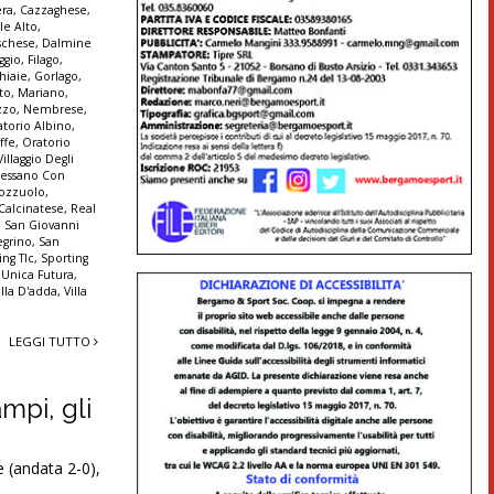
era
,
Cazzaghese
,
le Alto
,
schese
,
Dalmine
ggio
,
Filago
,
hiaie
,
Gorlago
,
to
,
Mariano
,
zzo
,
Nembrese
,
atorio Albino
,
ffe
,
Oratorio
illaggio Degli
Pessano Con
ozzuolo
,
 Calcinatese
,
Real
,
San Giovanni
egrino
,
San
ing Tlc
,
Sporting
,
Unica Futura
,
illa D'adda
,
Villa
LEGGI TUTTO
mpi, gli
 (andata 2-0),