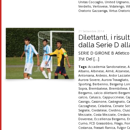
Unitas Coccaglio
,
United Urgnano
Verdello
,
Vertovese
,
Vidalengo
,
Vi
Oratorio Gazzaniga
,
Virtus Orator
21 Settembre 2014
Dilettanti, i ris
dalla Serie D al
SERIE D GIRONE B Atletico M
3’st Del […]
Tags:
Accademia Sandonatese
,
A
Albano
,
Albinese
,
Almè
,
Alzanese
Antoniana
,
Ardesio
,
Ardor Lazzat
Aurora Sovere
,
Aurora Travagliato
Sporting
,
Berbenno
,
Bergamp Lon
Sopra
,
Brembatese
,
Brembillese
,
Bergamo
,
calcio dilettanti Berga
calcio
,
Calusco
,
Cappuccinese
,
Ca
Casnigo
,
Cassinone
,
Castegnato
,
Ca
Cazzaghese
,
Celadina
,
Cenate Sot
Segrate
,
Cividatese
,
Cividino
,
Clus
Mezzate
,
Costa Mezzate
,
Credaro
Doverese
,
Eccellenza Bergamo
,
E
Curno
,
FCD Grassobbio
,
Filago
,
Fio
Costanza
,
Frassati Ranica
,
Fulgor C