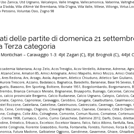
,
Uso Zanica
,
Utd Urgnano
,
Valcalepio
,
Valle Imagna
,
Vallecamonica
,
Valserina
,
Valtrigh
lla D'adda
,
Villa d'Almè Val Brembana
,
Villa D'ogna
,
Villa Valle
,
Villese
,
Villongo
,
Virtus Lo
io Petosino
,
Voluntas Osio
,
Zogno 98
ultati delle partite di domenica 21 settemb
la Terza categoria
ontichiari – Caravaggio 1-3: 4’pt Zagari (C), 8’pt Brognoli (C), 44’pt
ccademia Valseriana
,
Acop Zelo
,
Acos Treviglio
,
Acov Verdello
,
Adrarese
,
Adrense
,
Agne
,
AlzanoCene
,
Amatori 85
,
Amici Antegnate
,
Amici Mapello
,
Amici Mozzo
,
Amici Orato
e
,
Ares Redona
,
Arx
,
Arzago
,
Asola
,
Asperiam
,
Atletico Chiuduno
,
Atletico San Giuliano
,
Aurora Trescore
,
Azzano
,
Badalasco
,
Bagnatica
,
Baradello
,
Barianese
,
Base 96 Seveso
,
guelo
,
Biassono
,
Bm Sporting
,
Boltiere
,
Bonate 1951
,
Borgolombardo
,
Borgomanero
,
B
Brembo
,
Brianza Cernusco Merate
,
Brignanese
,
Brusaporto
,
Busnago
,
Calcense
,
Calcin
mo
,
calcio provinciale Bergamo
,
Calcio Rudianese
,
Calcio Urgnano
,
Calepio
,
Calolzio
,
Ca
priate
,
Caprino
,
Capriolese
,
Caravaggio
,
Carobbio
,
Carugate
,
Casalbuttano
,
Casalmaioc
stel Rozzone
,
Castellana
,
Castellese
,
Castelnuovo
,
Castrezzato
,
Cavenago
,
Cavernago
,
to
,
Cene
,
Centrolago
,
Chignolo
,
Ciliverghe Mazzano
,
Cisanese
,
Ciserano
,
Città Di Dalm
one
,
Codogno
,
Colle Alto
,
Colnaghese
,
Comonte
,
Comun Nuovo
,
Cornatese
,
Cortenuo
,
Crema 1908
,
Curnasco
,
Curno
,
Curno Caluschese
,
Dalmine 2012
,
Darfo
,
Desio
,
dilett
ndine
,
Entratico
,
Erbusco
,
Excelsior
,
Excelsior Vaiano
,
Falco
,
Falco Albino
,
Fanfulla
,
Fara
rente Colognola
,
Fiorente Grassobbio
,
Fiorita
,
Fontanella
,
Foresto
,
Fornovo
,
Forza & Co
anonica
,
Futura Madone
,
Galbiatese Oggiono
,
Gandinese
,
Gavarnese
,
Ghiaie
,
Ghisalbe