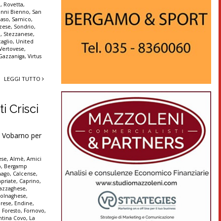
a
,
Rovetta
,
anni Bienno
,
San
aso
,
Sarnico
,
zese
,
Sondrio
,
a
,
Stezzanese
,
aglio
,
United
Vertovese
,
 Gazzaniga
,
Virtus
LEGGI TUTTO
i Crisci
 Vobarno per
ese
,
Almè
,
Amici
o
,
Bergamp
nago
,
Calcense
,
apriate
,
Caprino
,
azzaghese
,
olnaghese
,
rese
,
Endine
,
,
Foresto
,
Fornovo
,
ntina Covo
,
La