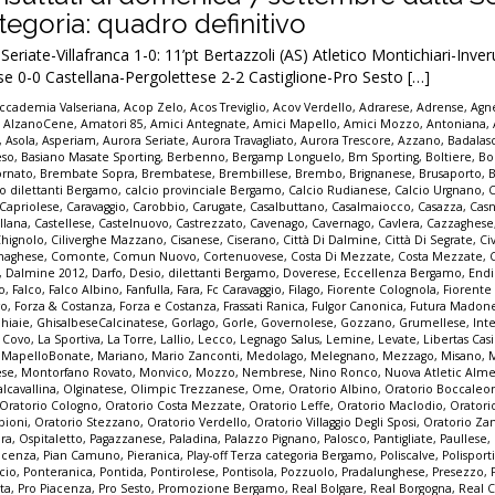
egoria: quadro definitivo
riate-Villafranca 1-0: 11’pt Bertazzoli (AS) Atletico Montichiari-Inve
e 0-0 Castellana-Pergolettese 2-2 Castiglione-Pro Sesto […]
ccademia Valseriana
,
Acop Zelo
,
Acos Treviglio
,
Acov Verdello
,
Adrarese
,
Adrense
,
Agne
,
AlzanoCene
,
Amatori 85
,
Amici Antegnate
,
Amici Mapello
,
Amici Mozzo
,
Antoniana
,
,
Asola
,
Asperiam
,
Aurora Seriate
,
Aurora Travagliato
,
Aurora Trescore
,
Azzano
,
Badalas
eso
,
Basiano Masate Sporting
,
Berbenno
,
Bergamp Longuelo
,
Bm Sporting
,
Boltiere
,
Bo
ornato
,
Brembate Sopra
,
Brembatese
,
Brembillese
,
Brembo
,
Brignanese
,
Brusaporto
,
io dilettanti Bergamo
,
calcio provinciale Bergamo
,
Calcio Rudianese
,
Calcio Urgnano
,
C
Capriolese
,
Caravaggio
,
Carobbio
,
Carugate
,
Casalbuttano
,
Casalmaiocco
,
Casazza
,
Casn
llana
,
Castellese
,
Castelnuovo
,
Castrezzato
,
Cavenago
,
Cavernago
,
Cavlera
,
Cazzaghese
Chignolo
,
Ciliverghe Mazzano
,
Cisanese
,
Ciserano
,
Città Di Dalmine
,
Città Di Segrate
,
Ci
naghese
,
Comonte
,
Comun Nuovo
,
Cortenuovese
,
Costa Di Mezzate
,
Costa Mezzate
,
,
Dalmine 2012
,
Darfo
,
Desio
,
dilettanti Bergamo
,
Doverese
,
Eccellenza Bergamo
,
End
no
,
Falco
,
Falco Albino
,
Fanfulla
,
Fara
,
Fc Caravaggio
,
Filago
,
Fiorente Colognola
,
Fiorente
vo
,
Forza & Costanza
,
Forza e Costanza
,
Frassati Ranica
,
Fulgor Canonica
,
Futura Madon
hiaie
,
GhisalbeseCalcinatese
,
Gorlago
,
Gorle
,
Governolese
,
Gozzano
,
Grumellese
,
Int
a Covo
,
La Sportiva
,
La Torre
,
Lallio
,
Lecco
,
Legnago Salus
,
Lemine
,
Levate
,
Libertas Cas
,
MapelloBonate
,
Mariano
,
Mario Zanconti
,
Medolago
,
Melegnano
,
Mezzago
,
Misano
,
ese
,
Montorfano Rovato
,
Monvico
,
Mozzo
,
Nembrese
,
Nino Ronco
,
Nuova Atletic Alm
lcavallina
,
Olginatese
,
Olimpic Trezzanese
,
Ome
,
Oratorio Albino
,
Oratorio Boccaleo
Oratorio Cologno
,
Oratorio Costa Mezzate
,
Oratorio Leffe
,
Oratorio Maclodio
,
Oratori
bioni
,
Oratorio Stezzano
,
Oratorio Verdello
,
Oratorio Villaggio Degli Sposi
,
Oratorio Za
pra
,
Ospitaletto
,
Pagazzanese
,
Paladina
,
Palazzo Pignano
,
Palosco
,
Pantigliate
,
Paullese
,
acenza
,
Pian Camuno
,
Pieranica
,
Play-off Terza categoria Bergamo
,
Poliscalve
,
Polisport
cio
,
Ponteranica
,
Pontida
,
Pontirolese
,
Pontisola
,
Pozzuolo
,
Pradalunghese
,
Presezzo
,
ta
,
Pro Piacenza
,
Pro Sesto
,
Promozione Bergamo
,
Real Bolgare
,
Real Borgogna
,
Real C