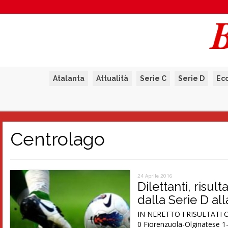
Atalanta
Attualità
Serie C
Serie D
Ec
Centrolago
24 Aprile 2016
Dilettanti, risul
dalla Serie D al
IN NERETTO I RISULTATI C
0 Fiorenzuola-Olginatese 1-1