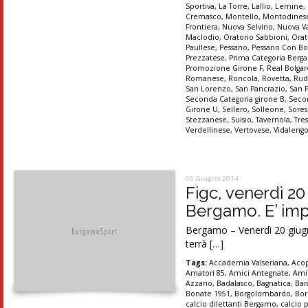
Sportiva
,
La Torre
,
Lallio
,
Lemine
,
Cremasco
,
Montello
,
Montodines
Frontiera
,
Nuova Selvino
,
Nuova Va
Maclodio
,
Oratorio Sabbioni
,
Orat
Paullese
,
Pessano
,
Pessano Con B
Prezzatese
,
Prima Categoria Ber
Promozione Girone F
,
Real Bolgar
Romanese
,
Roncola
,
Rovetta
,
Rud
San Lorenzo
,
San Pancrazio
,
San 
Seconda Categoria girone B
,
Secon
Girone U
,
Sellero
,
Solleone
,
Sores
Stezzanese
,
Suisio
,
Tavernola
,
Tre
Verdellinese
,
Vertovese
,
Vidaleng
05 Giugno 2014
Figc, venerdì 2
Bergamo. E’ impo
Bergamo – Venerdì 20 giugno
terrà […]
Tags:
Accademia Valseriana
,
Aco
Amatori 85
,
Amici Antegnate
,
Ami
Azzano
,
Badalasco
,
Bagnatica
,
Bar
Bonate 1951
,
Borgolombardo
,
Bor
calcio dilettanti Bergamo
,
calcio 