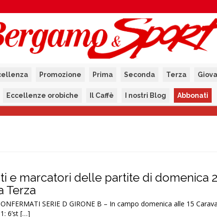
cellenza
Promozione
Prima
Seconda
Terza
Giova
Eccellenze orobiche
Il Caffè
I nostri Blog
Abbonati
tati e marcatori delle partite di domenica 
la Terza
ONFERMATI SERIE D GIRONE B – In campo domenica alle 15 Carava
: 6’st […]