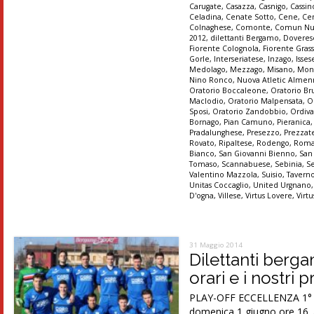
Carugate
,
Casazza
,
Casnigo
,
Cassi
Celadina
,
Cenate Sotto
,
Cene
,
Ce
Colnaghese
,
Comonte
,
Comun Nu
2012
,
dilettanti Bergamo
,
Doveres
Fiorente Colognola
,
Fiorente Gras
Gorle
,
Interseriatese
,
Inzago
,
Isses
Medolago
,
Mezzago
,
Misano
,
Mon
Nino Ronco
,
Nuova Atletic Alme
Oratorio Boccaleone
,
Oratorio Br
Maclodio
,
Oratorio Malpensata
,
O
Sposi
,
Oratorio Zandobbio
,
Ordiva
Bornago
,
Pian Camuno
,
Pieranica
Pradalunghese
,
Presezzo
,
Prezzat
Rovato
,
Ripaltese
,
Rodengo
,
Roma
Bianco
,
San Giovanni Bienno
,
San
Tomaso
,
Scannabuese
,
Sebinia
,
S
Valentino Mazzola
,
Suisio
,
Tavern
Unitas Coccaglio
,
United Urgnano
D'ogna
,
Villese
,
Virtus Lovere
,
Virt
31 Maggio 2014
Dilettanti berg
orari e i nostri 
PLAY-OFF ECCELLENZA 1° tur
domenica 1 giugno ore 16. A