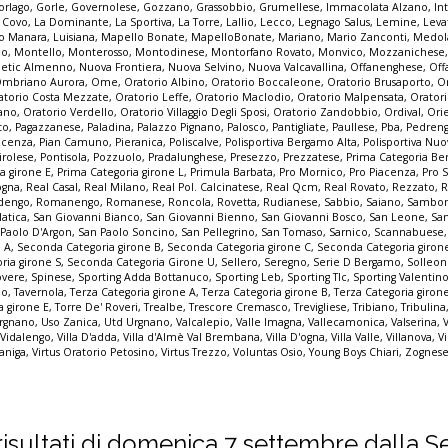
orlago
,
Gorle
,
Governolese
,
Gozzano
,
Grassobbio
,
Grumellese
,
Immacolata Alzano
,
In
a Covo
,
La Dominante
,
La Sportiva
,
La Torre
,
Lallio
,
Lecco
,
Legnago Salus
,
Lemine
,
Leva
o Manara
,
Luisiana
,
Mapello Bonate
,
MapelloBonate
,
Mariano
,
Mario Zanconti
,
Medol
co
,
Montello
,
Monterosso
,
Montodinese
,
Montorfano Rovato
,
Monvico
,
Mozzanichese
letic Almenno
,
Nuova Frontiera
,
Nuova Selvino
,
Nuova Valcavallina
,
Offanenghese
,
Off
mbriano Aurora
,
Ome
,
Oratorio Albino
,
Oratorio Boccaleone
,
Oratorio Brusaporto
,
O
atorio Costa Mezzate
,
Oratorio Leffe
,
Oratorio Maclodio
,
Oratorio Malpensata
,
Orator
zano
,
Oratorio Verdello
,
Oratorio Villaggio Degli Sposi
,
Oratorio Zandobbio
,
Ordival
,
Ori
to
,
Pagazzanese
,
Paladina
,
Palazzo Pignano
,
Palosco
,
Pantigliate
,
Paullese
,
Pba
,
Pedren
acenza
,
Pian Camuno
,
Pieranica
,
Poliscalve
,
Polisportiva Bergamo Alta
,
Polisportiva Nuo
irolese
,
Pontisola
,
Pozzuolo
,
Pradalunghese
,
Presezzo
,
Prezzatese
,
Prima Categoria B
a girone E
,
Prima Categoria girone L
,
Primula Barbata
,
Pro Mornico
,
Pro Piacenza
,
Pro 
ogna
,
Real Casal
,
Real Milano
,
Real Pol. Calcinatese
,
Real Qcm
,
Real Rovato
,
Rezzato
,
R
dengo
,
Romanengo
,
Romanese
,
Roncola
,
Rovetta
,
Rudianese
,
Sabbio
,
Saiano
,
Sambon
latica
,
San Giovanni Bianco
,
San Giovanni Bienno
,
San Giovanni Bosco
,
San Leone
,
Sa
 Paolo D'Argon
,
San Paolo Soncino
,
San Pellegrino
,
San Tomaso
,
Sarnico
,
Scannabuese
e A
,
Seconda Categoria girone B
,
Seconda Categoria girone C
,
Seconda Categoria giron
ria girone S
,
Seconda Categoria Girone U
,
Sellero
,
Seregno
,
Serie D Bergamo
,
Solleo
overe
,
Spinese
,
Sporting Adda Bottanuco
,
Sporting Leb
,
Sporting Tlc
,
Sporting Valentin
io
,
Tavernola
,
Terza Categoria girone A
,
Terza Categoria girone B
,
Terza Categoria giron
a girone E
,
Torre De' Roveri
,
Trealbe
,
Trescore Cremasco
,
Trevigliese
,
Tribiano
,
Tribulina
rgnano
,
Uso Zanica
,
Utd Urgnano
,
Valcalepio
,
Valle Imagna
,
Vallecamonica
,
Valserina
,
,
Vidalengo
,
Villa D'adda
,
Villa d'Almè Val Brembana
,
Villa D'ogna
,
Villa Valle
,
Villanova
,
Vi
zaniga
,
Virtus Oratorio Petosino
,
Virtus Trezzo
,
Voluntas Osio
,
Young Boys Chiari
,
Zognese
 i risultati di domenica 7 settembre dalla S