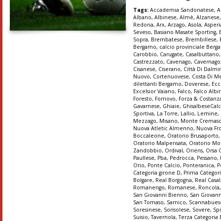
Tags:
Accademia Sandonatese
,
A
Albano
,
Albinese
,
Almè
,
Alzanese
Redona
,
Arx
,
Arzago
,
Asola
,
Asper
Seveso
,
Basiano Masate Sporting
,
Sopra
,
Brembatese
,
Brembillese
,
Bergamo
,
calcio provinciale Ber
Carobbio
,
Carugate
,
Casalbuttano
Castrezzato
,
Cavenago
,
Cavernago
Cisanese
,
Ciserano
,
Città Di Dalmi
Nuovo
,
Cortenuovese
,
Costa Di M
dilettanti Bergamo
,
Doverese
,
Ecc
Excelsior Vaiano
,
Falco
,
Falco Albi
Foresto
,
Fornovo
,
Forza & Costanz
Gavarnese
,
Ghiaie
,
GhisalbeseCalc
Sportiva
,
La Torre
,
Lallio
,
Lemine
,
Mezzago
,
Misano
,
Monte Cremas
Nuova Atletic Almenno
,
Nuova Fr
Boccaleone
,
Oratorio Brusaporto
Oratorio Malpensata
,
Oratorio Mo
Zandobbio
,
Ordival
,
Oriens
,
Orsa 
Paullese
,
Pba
,
Pedrocca
,
Pessano
,
Orio
,
Ponte Calcio
,
Ponteranica
,
P
Categoria girone D
,
Prima Categori
Bolgare
,
Real Borgogna
,
Real Casal
Romanengo
,
Romanese
,
Roncola
San Giovanni Bienno
,
San Giovann
San Tomaso
,
Sarnico
,
Scannabues
Soresinese
,
Sorisolese
,
Sovere
,
Sp
Suisio
,
Tavernola
,
Terza Categoria