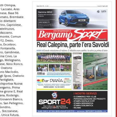
lli Olimpia
,
r Lazzate
,
Ares
anese
,
Base 96
ornato
,
Brembate
io dilettanti
rino
,
Capriolese
,
astelnuovo
,
e Mazzano
,
monte
,
Comun
012
,
Desio
,
co
,
Excelsior
,
,
Fontanella
,
ono
,
Gandinese
,
tina Covo
,
La
go
,
Melegnano
,
ese
,
Nino Ronco
,
,
Oratorio
orio Maclodio
,
gli Sposi
,
Oratorio
Pantigliate
,
olisportiva Nuova
 Bergamo
,
Prima
ne girone E
,
Real
tana
,
Rodengo
,
 Giovanni Bianco
,
no
,
San Pellegrino
,
Sondrio
,
a
,
Stezzanese
,
,
Unica Futura
,