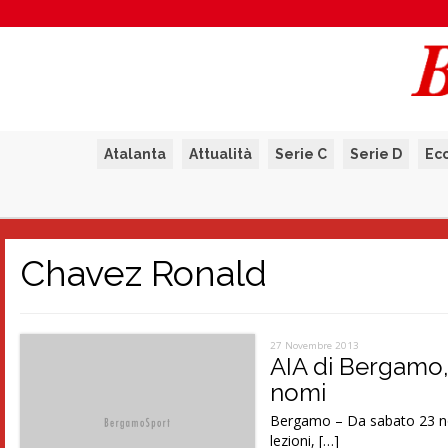
Atalanta
Attualità
Serie C
Serie D
Ec
Chavez Ronald
27 Novembre 2013
AIA di Bergamo, 4
nomi
Bergamo – Da sabato 23 no
lezioni, […]