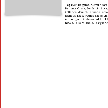
Tags:
AIA Bergamo
,
Alcivar Alvar
Bettonte Chiara
,
Bonfandini Luca
Cattaneo Manuel
,
Cattaneo Paolo
Nicholas
,
Fadda Patrick
,
Fadini Chi
Antonio
,
Jarid Abdelwahed
,
Louki
Nicola
,
Pelucchi Paolo
,
Postiglion