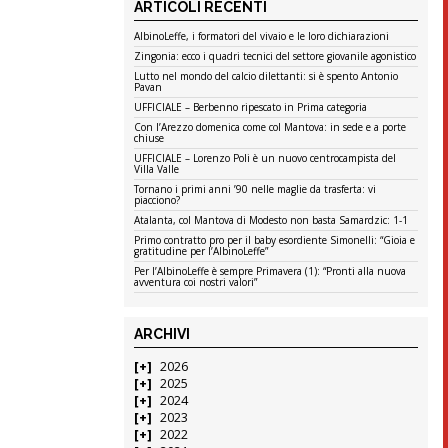
ARTICOLI RECENTI
AlbinoLeffe, i formatori del vivaio e le loro dichiarazioni
Zingonia: ecco i quadri tecnici del settore giovanile agonistico
Lutto nel mondo del calcio dilettanti: si è spento Antonio
Pavan
UFFICIALE – Berbenno ripescato in Prima categoria
Con l’Arezzo domenica come col Mantova: in sede e a porte
chiuse
UFFICIALE – Lorenzo Poli è un nuovo centrocampista del
Villa Valle
Tornano i primi anni ’90 nelle maglie da trasferta: vi
piacciono?
Atalanta, col Mantova di Modesto non basta Samardzic: 1-1
Primo contratto pro per il baby esordiente Simonelli: “Gioia e
gratitudine per l’AlbinoLeffe”
Per l’AlbinoLeffe è sempre Primavera (1): “Pronti alla nuova
avventura coi nostri valori”
ARCHIVI
2026
2025
2024
2023
2022