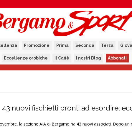
cellenza
Promozione
Prima
Seconda
Terza
Giova
Eccellenze orobiche
Il Caffè
I nostri Blog
Abbonati
3 nuovi fischietti pronti ad esordire: ecco
vembre, la sezione AIA di Bergamo ha 43 nuovi associati. Dopo un 