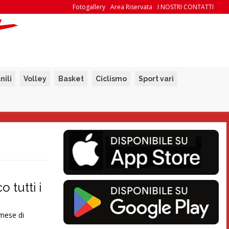
Fotogallery
Area Riservata
I NOSTRI CONTATTI
nili
Volley
Basket
Ciclismo
Sport vari
 tutti i
mese di