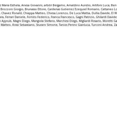
ez Maria Esthela
,
Anesa Giovanni
,
arbitri Bergamo
,
Arnaldino Aurelio
,
Artifoni Luca
,
Ben 
,
Brozzoni Giorgio
,
Brunasso Ettore
,
Cardenas Gutierrez Ezequiel Romario
,
Cattaneo L
,
Chavez Ronald
,
Chiappa Matteo
,
Chiesa Lorenzo
,
De Luca Mattia
,
Dullia Davide
,
El 
ara
,
Ferrari Daniele
,
Fornito Federico
,
Franca Francesco
,
Gagni Patrizio
,
Ghilardi Davide
li Ayyoub
,
Magni Diego
,
Mangiola Stefano
,
Marchesi Diego
,
Migliardi Rosario
,
Moretti Ga
e Matteo
,
Rossi Sebastiano
,
Sturaro Simone
,
Tanios Perino Gianluca
,
Turconi Andrea
,
Za