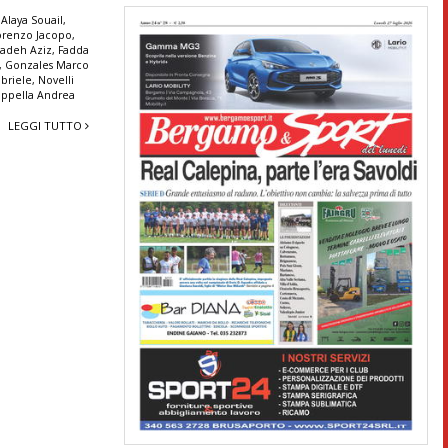
Alaya Souail
,
orenzo Jacopo
,
Wadeh Aziz
,
Fadda
,
Gonzales Marco
briele
,
Novelli
ppella Andrea
LEGGI TUTTO