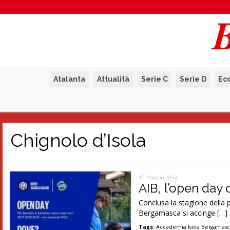
Atalanta
Attualità
Serie C
Serie D
Ec
Chignolo d’Isola
10 Maggio 2024
AIB, l’open day 
Conclusa la stagione della p
Bergamasca si accinge […]
Tags:
Accademia Isola Bergamas