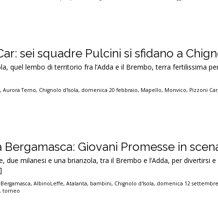
ar: sei squadre Pulcini si sfidano a Chig
ola, quel lembo di territorio fra l’Adda e il Brembo, terra fertilissima per
e
,
Aurora Terno
,
Chignolo d'Isola
,
domenica 20 febbraio
,
Mapello
,
Monvico
,
Pizzoni Car
 Bergamasca: Giovani Promesse in scena 
 due milanesi e una brianzola, tra il Brembo e l’Adda, per divertirsi e
]
 Bergamasca
,
AlbinoLeffe
,
Atalanta
,
bambini
,
Chignolo d'Isola
,
domenica 12 settembre
,
torneo