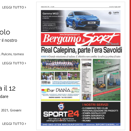
LEGGI TUTTO
nolo
 il nostro
,
Pulcini
,
torneo
LEGGI TUTTO
il 12
 dare
 2021
,
Giovani
LEGGI TUTTO