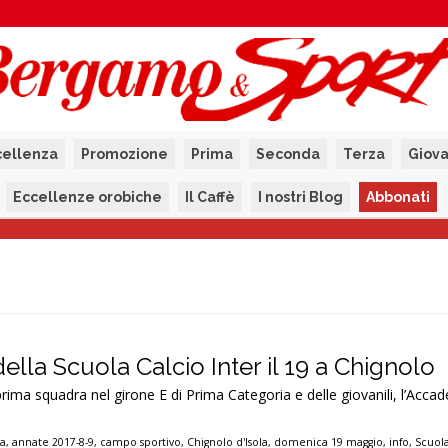
cellenza
Promozione
Prima
Seconda
Terza
Giova
Eccellenze orobiche
Il Caffè
I nostri Blog
Abbonati
della Scuola Calcio Inter il 19 a Chignolo
rima squadra nel girone E di Prima Categoria e delle giovanili, l’Acca
ca
,
annate 2017-8-9
,
campo sportivo
,
Chignolo d'Isola
,
domenica 19 maggio
,
info
,
Scuola