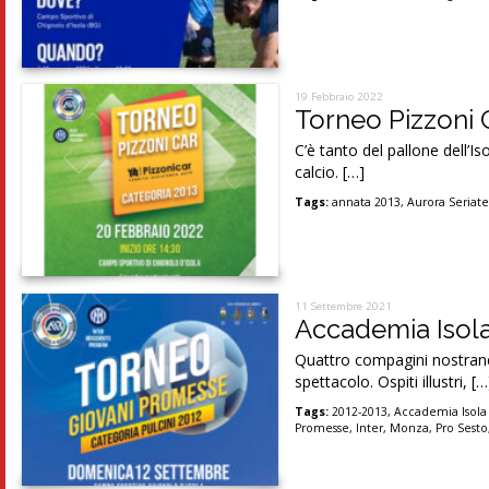
19 Febbraio 2022
Torneo Pizzoni C
C’è tanto del pallone dell’Is
calcio. […]
Tags:
annata 2013
,
Aurora Seriat
11 Settembre 2021
Accademia Isola
Quattro compagini nostrane,
spettacolo. Ospiti illustri, […
Tags:
2012-2013
,
Accademia Isola
Promesse
,
Inter
,
Monza
,
Pro Sesto