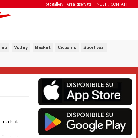
Fotogallery
Area Riservata
I NOSTRI CONTATTI
nili
Volley
Basket
Ciclismo
Sport vari
demia Isola
 Calcio Inter