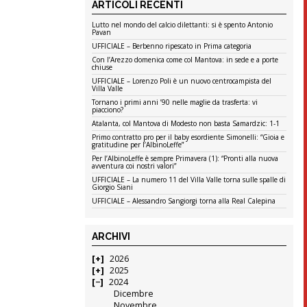
ARTICOLI RECENTI
Lutto nel mondo del calcio dilettanti: si è spento Antonio
Pavan
UFFICIALE – Berbenno ripescato in Prima categoria
Con l’Arezzo domenica come col Mantova: in sede e a porte
chiuse
UFFICIALE – Lorenzo Poli è un nuovo centrocampista del
Villa Valle
Tornano i primi anni ’90 nelle maglie da trasferta: vi
piacciono?
Atalanta, col Mantova di Modesto non basta Samardzic: 1-1
Primo contratto pro per il baby esordiente Simonelli: “Gioia e
gratitudine per l’AlbinoLeffe”
Per l’AlbinoLeffe è sempre Primavera (1): “Pronti alla nuova
avventura coi nostri valori”
UFFICIALE – La numero 11 del Villa Valle torna sulle spalle di
Giorgio Siani
UFFICIALE – Alessandro Sangiorgi torna alla Real Calepina
ARCHIVI
2026
2025
2024
Dicembre
Novembre