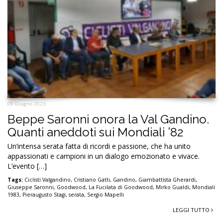
09 Giugno 2023
Beppe Saronni onora la Val Gandino.
Quanti aneddoti sui Mondiali ’82
Un’intensa serata fatta di ricordi e passione, che ha unito
appassionati e campioni in un dialogo emozionato e vivace.
L’evento […]
Tags:
Ciclisti Valgandino
,
Cristiano Gatti
,
Gandino
,
Giambattista Gherardi
,
Giuseppe Saronni
,
Goodwood
,
La Fucilata di Goodwood
,
Mirko Gualdi
,
Mondiali
1983
,
Pieraugusto Stagi
,
serata
,
Sergio Mapelli
LEGGI TUTTO