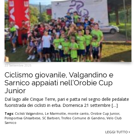
22 Settembre 2025
Ciclismo giovanile, Valgandino e
Sarnico appaiati nell’Orobie Cup
Junior
Dal lago alle Cinque Terre, pari e patta nel segno delle pedalate
fuoristrada dei ciclisti in erba. Domenica 21 settembre […]
Tags:
Ciclisti Valgandino
,
Le Marmotte
,
monte canto
,
Orobie Cup Junior
,
Polisportiva Ghisalbese
,
SC Barbieri
,
Trofeo Comune di Gandino
,
Velo Club
Sarnico
LEGGI TUTTO