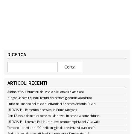
RICERCA
ARTICOLI RECENTI
AlbinoLeffe, i formatori del vivaio e le loro dichiarazioni
Zingonia: ecco i quadri tecnici del settore giovanile agonistico
Lutto nel mondo del calcio dilettanti: si è spento Antonio Pavan
UFFICIALE – Berbenno ripescato in Prima categoria
Con l’Arezzo domenica come col Mantova: in sede e a porte chiuse
UFFICIALE – Lorenzo Poli è un nuovo centrocampista del Villa Valle
Tornano i primi anni ’90 nelle maglie da trasferta: vi piacciono?
Atalanta, col Mantova di Modesto non basta Samardzic: 1-1