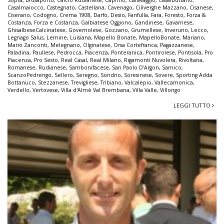
Casalmaiocco
,
Castegnato
,
Castellana
,
Cavenago
,
Ciliverghe Mazzano
,
Cisanese
,
Ciserano
,
Codogno
,
Crema 1908
,
Darfo
,
Desio
,
Fanfulla
,
Fara
,
Foresto
,
Forza &
Costanza
,
Forza e Costanza
,
Galbiatese Oggiono
,
Gandinese
,
Gavarnese
,
GhisalbeseCalcinatese
,
Governolese
,
Gozzano
,
Grumellese
,
Inveruno
,
Lecco
,
Legnago Salus
,
Lemine
,
Luisiana
,
Mapello Bonate
,
MapelloBonate
,
Mariano
,
Mario Zanconti
,
Melegnano
,
Olginatese
,
Orsa Cortefranca
,
Pagazzanese
,
Paladina
,
Paullese
,
Pedrocca
,
Piacenza
,
Ponteranica
,
Pontirolese
,
Pontisola
,
Pro
Piacenza
,
Pro Sesto
,
Real Casal
,
Real Milano
,
Rigamonti Nuvolera
,
Rivoltana
,
Romanese
,
Rudianese
,
Sambonifacese
,
San Paolo D'Argon
,
Sarnico
,
ScanzoPedrengo
,
Sellero
,
Seregno
,
Sondrio
,
Soresinese
,
Sovere
,
Sporting Adda
Bottanuco
,
Stezzanese
,
Trevigliese
,
Tribiano
,
Valcalepio
,
Vallecamonica
,
Verdello
,
Vertovese
,
Villa d'Almè Val Brembana
,
Villa Valle
,
Villongo
LEGGI TUTTO