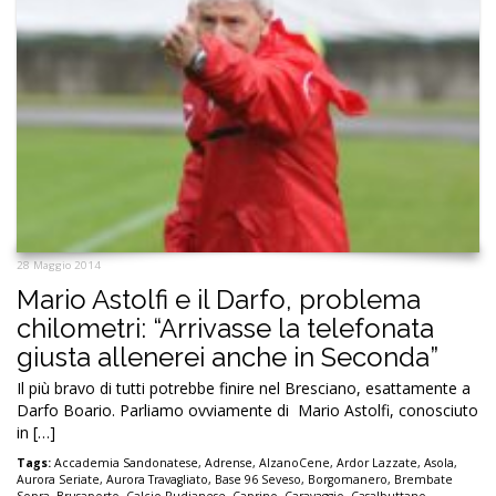
28 Maggio 2014
Mario Astolfi e il Darfo, problema
chilometri: “Arrivasse la telefonata
giusta allenerei anche in Seconda”
Il più bravo di tutti potrebbe finire nel Bresciano, esattamente a
Darfo Boario. Parliamo ovviamente di Mario Astolfi, conosciuto
in […]
Tags:
Accademia Sandonatese
,
Adrense
,
AlzanoCene
,
Ardor Lazzate
,
Asola
,
Aurora Seriate
,
Aurora Travagliato
,
Base 96 Seveso
,
Borgomanero
,
Brembate
Sopra
,
Brusaporto
,
Calcio Rudianese
,
Caprino
,
Caravaggio
,
Casalbuttano
,