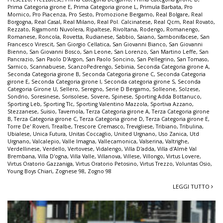
Prima Categoria girone E
,
Prima Categoria girone L
,
Primula Barbata
,
Pro
Mornico
,
Pro Piacenza
,
Pro Sesto
,
Promozione Bergamo
,
Real Bolgare
,
Real
Borgogna
,
Real Casal
,
Real Milano
,
Real Pol. Calcinatese
,
Real Qcm
,
Real Rovato
,
Rezzato
,
Rigamonti Nuvolera
,
Ripaltese
,
Rivoltana
,
Rodengo
,
Romanengo
,
Romanese
,
Roncola
,
Rovetta
,
Rudianese
,
Sabbio
,
Saiano
,
Sambonifacese
,
San
Francesco Virescit
,
San Giorgio Cellatica
,
San Giovanni Bianco
,
San Giovanni
Bienno
,
San Giovanni Bosco
,
San Leone
,
San Lorenzo
,
San Martino Leffe
,
San
Pancrazio
,
San Paolo D'Argon
,
San Paolo Soncino
,
San Pellegrino
,
San Tomaso
,
Sarnico
,
Scannabuese
,
ScanzoPedrengo
,
Sebinia
,
Seconda Categoria girone A
,
Seconda Categoria girone B
,
Seconda Categoria girone C
,
Seconda Categoria
girone E
,
Seconda Categoria girone I
,
Seconda categoria girone S
,
Seconda
Categoria Girone U
,
Sellero
,
Seregno
,
Serie D Bergamo
,
Solleone
,
Solzese
,
Sondrio
,
Soresinese
,
Sorisolese
,
Sovere
,
Spinese
,
Sporting Adda Bottanuco
,
Sporting Leb
,
Sporting Tlc
,
Sporting Valentino Mazzola
,
Sportiva Azzano
,
Stezzanese
,
Suisio
,
Tavernola
,
Terza Categoria girone A
,
Terza Categoria girone
B
,
Terza Categoria girone C
,
Terza Categoria girone D
,
Terza Categoria girone E
,
Torre De' Roveri
,
Trealbe
,
Trescore Cremasco
,
Trevigliese
,
Tribiano
,
Tribulina
,
Ubialese
,
Unica Futura
,
Unitas Coccaglio
,
United Urgnano
,
Uso Zanica
,
Utd
Urgnano
,
Valcalepio
,
Valle Imagna
,
Vallecamonica
,
Valserina
,
Valtrighe
,
Verdellinese
,
Verdello
,
Vertovese
,
Vidalengo
,
Villa D'adda
,
Villa d'Almè Val
Brembana
,
Villa D'ogna
,
Villa Valle
,
Villanova
,
Villese
,
Villongo
,
Virtus Lovere
,
Virtus Oratorio Gazzaniga
,
Virtus Oratorio Petosino
,
Virtus Trezzo
,
Voluntas Osio
,
Young Boys Chiari
,
Zognese 98
,
Zogno 98
LEGGI TUTTO