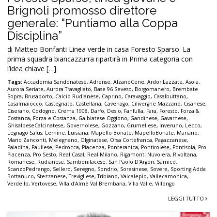
Brignoli promosso direttore
generale: “Puntiamo alla Coppa
Disciplina”
di Matteo Bonfanti Linea verde in casa Foresto Sparso. La
prima squadra biancazzurra ripartirà in Prima categoria con
l’idea chiave […]
Tags:
Accademia Sandonatese
,
Adrense
,
AlzanoCene
,
Ardor Lazzate
,
Asola
,
Aurora Seriate
,
Aurora Travagliato
,
Base 96 Seveso
,
Borgomanero
,
Brembate
Sopra
,
Brusaporto
,
Calcio Rudianese
,
Caprino
,
Caravaggio
,
Casalbuttano
,
Casalmaiocco
,
Castegnato
,
Castellana
,
Cavenago
,
Ciliverghe Mazzano
,
Cisanese
,
Ciserano
,
Codogno
,
Crema 1908
,
Darfo
,
Desio
,
Fanfulla
,
Fara
,
Foresto
,
Forza &
Costanza
,
Forza e Costanza
,
Galbiatese Oggiono
,
Gandinese
,
Gavarnese
,
GhisalbeseCalcinatese
,
Governolese
,
Gozzano
,
Grumellese
,
Inveruno
,
Lecco
,
Legnago Salus
,
Lemine
,
Luisiana
,
Mapello Bonate
,
MapelloBonate
,
Mariano
,
Mario Zanconti
,
Melegnano
,
Olginatese
,
Orsa Cortefranca
,
Pagazzanese
,
Paladina
,
Paullese
,
Pedrocca
,
Piacenza
,
Ponteranica
,
Pontirolese
,
Pontisola
,
Pro
Piacenza
,
Pro Sesto
,
Real Casal
,
Real Milano
,
Rigamonti Nuvolera
,
Rivoltana
,
Romanese
,
Rudianese
,
Sambonifacese
,
San Paolo D'Argon
,
Sarnico
,
ScanzoPedrengo
,
Sellero
,
Seregno
,
Sondrio
,
Soresinese
,
Sovere
,
Sporting Adda
Bottanuco
,
Stezzanese
,
Trevigliese
,
Tribiano
,
Valcalepio
,
Vallecamonica
,
Verdello
,
Vertovese
,
Villa d'Almè Val Brembana
,
Villa Valle
,
Villongo
LEGGI TUTTO