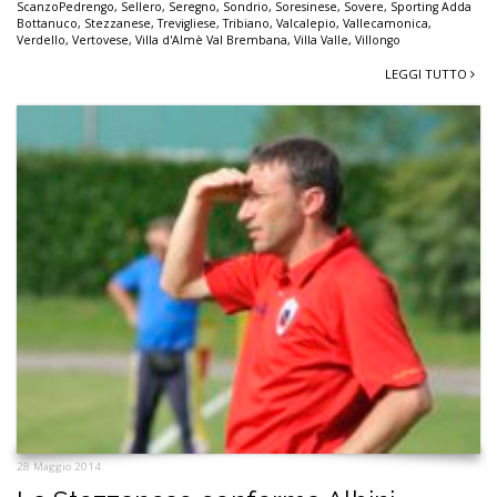
ScanzoPedrengo
,
Sellero
,
Seregno
,
Sondrio
,
Soresinese
,
Sovere
,
Sporting Adda
Bottanuco
,
Stezzanese
,
Trevigliese
,
Tribiano
,
Valcalepio
,
Vallecamonica
,
Verdello
,
Vertovese
,
Villa d'Almè Val Brembana
,
Villa Valle
,
Villongo
LEGGI TUTTO
28 Maggio 2014