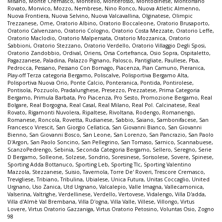
Misano
,
Monte Cremasco
,
Montello
,
Monterosso
,
Montodinese
,
Montorfano
Rovato
,
Monvico
,
Mozzo
,
Nembrese
,
Nino Ronco
,
Nuova Atletic Almenno
,
Nuova Frontiera
,
Nuova Selvino
,
Nuova Valcavallina
,
Olginatese
,
Olimpic
Trezzanese
,
Ome
,
Oratorio Albino
,
Oratorio Boccaleone
,
Oratorio Brusaporto
,
Oratorio Calvenzano
,
Oratorio Cologno
,
Oratorio Costa Mezzate
,
Oratorio Leffe
,
Oratorio Maclodio
,
Oratorio Malpensata
,
Oratorio Mozzanica
,
Oratorio
Sabbioni
,
Oratorio Stezzano
,
Oratorio Verdello
,
Oratorio Villaggio Degli Sposi
,
Oratorio Zandobbio
,
Ordival
,
Oriens
,
Orsa Cortefranca
,
Osio Sopra
,
Ospitaletto
,
Pagazzanese
,
Paladina
,
Palazzo Pignano
,
Palosco
,
Pantigliate
,
Paullese
,
Pba
,
Pedrocca
,
Pessano
,
Pessano Con Bornago
,
Piacenza
,
Pian Camuno
,
Pieranica
,
Play-off Terza categoria Bergamo
,
Poliscalve
,
Polisportiva Bergamo Alta
,
Polisportiva Nuova Orio
,
Ponte Calcio
,
Ponteranica
,
Pontida
,
Pontirolese
,
Pontisola
,
Pozzuolo
,
Pradalunghese
,
Presezzo
,
Prezzatese
,
Prima Categoria
Bergamo
,
Primula Barbata
,
Pro Piacenza
,
Pro Sesto
,
Promozione Bergamo
,
Real
Bolgare
,
Real Borgogna
,
Real Casal
,
Real Milano
,
Real Pol. Calcinatese
,
Real
Rovato
,
Rigamonti Nuvolera
,
Ripaltese
,
Rivoltana
,
Rodengo
,
Romanengo
,
Romanese
,
Roncola
,
Rovetta
,
Rudianese
,
Sabbio
,
Saiano
,
Sambonifacese
,
San
Francesco Virescit
,
San Giorgio Cellatica
,
San Giovanni Bianco
,
San Giovanni
Bienno
,
San Giovanni Bosco
,
San Leone
,
San Lorenzo
,
San Pancrazio
,
San Paolo
D'Argon
,
San Paolo Soncino
,
San Pellegrino
,
San Tomaso
,
Sarnico
,
Scannabuese
,
ScanzoPedrengo
,
Sebinia
,
Seconda Categoria Bergamo
,
Sellero
,
Seregno
,
Serie
D Bergamo
,
Solleone
,
Solzese
,
Sondrio
,
Soresinese
,
Sorisolese
,
Sovere
,
Spinese
,
Sporting Adda Bottanuco
,
Sporting Leb
,
Sporting Tlc
,
Sporting Valentino
Mazzola
,
Stezzanese
,
Suisio
,
Tavernola
,
Torre De' Roveri
,
Trescore Cremasco
,
Trevigliese
,
Tribiano
,
Tribulina
,
Ubialese
,
Unica Futura
,
Unitas Coccaglio
,
United
Urgnano
,
Uso Zanica
,
Utd Urgnano
,
Valcalepio
,
Valle Imagna
,
Vallecamonica
,
Valserina
,
Valtrighe
,
Verdellinese
,
Verdello
,
Vertovese
,
Vidalengo
,
Villa D'adda
,
Villa d'Almè Val Brembana
,
Villa D'ogna
,
Villa Valle
,
Villese
,
Villongo
,
Virtus
Lovere
,
Virtus Oratorio Gazzaniga
,
Virtus Oratorio Petosino
,
Voluntas Osio
,
Zogno
98