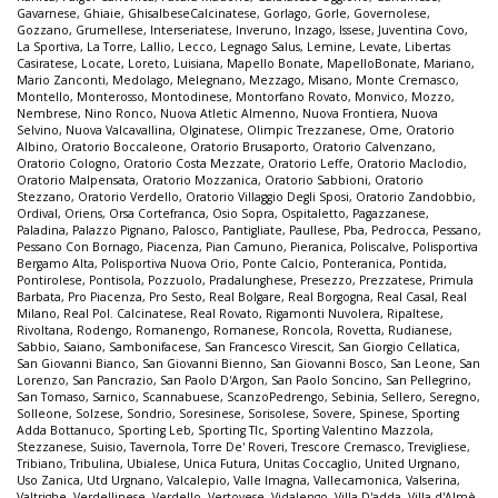
Gavarnese
,
Ghiaie
,
GhisalbeseCalcinatese
,
Gorlago
,
Gorle
,
Governolese
,
Gozzano
,
Grumellese
,
Interseriatese
,
Inveruno
,
Inzago
,
Issese
,
Juventina Covo
,
La Sportiva
,
La Torre
,
Lallio
,
Lecco
,
Legnago Salus
,
Lemine
,
Levate
,
Libertas
Casiratese
,
Locate
,
Loreto
,
Luisiana
,
Mapello Bonate
,
MapelloBonate
,
Mariano
,
Mario Zanconti
,
Medolago
,
Melegnano
,
Mezzago
,
Misano
,
Monte Cremasco
,
Montello
,
Monterosso
,
Montodinese
,
Montorfano Rovato
,
Monvico
,
Mozzo
,
Nembrese
,
Nino Ronco
,
Nuova Atletic Almenno
,
Nuova Frontiera
,
Nuova
Selvino
,
Nuova Valcavallina
,
Olginatese
,
Olimpic Trezzanese
,
Ome
,
Oratorio
Albino
,
Oratorio Boccaleone
,
Oratorio Brusaporto
,
Oratorio Calvenzano
,
Oratorio Cologno
,
Oratorio Costa Mezzate
,
Oratorio Leffe
,
Oratorio Maclodio
,
Oratorio Malpensata
,
Oratorio Mozzanica
,
Oratorio Sabbioni
,
Oratorio
Stezzano
,
Oratorio Verdello
,
Oratorio Villaggio Degli Sposi
,
Oratorio Zandobbio
,
Ordival
,
Oriens
,
Orsa Cortefranca
,
Osio Sopra
,
Ospitaletto
,
Pagazzanese
,
Paladina
,
Palazzo Pignano
,
Palosco
,
Pantigliate
,
Paullese
,
Pba
,
Pedrocca
,
Pessano
,
Pessano Con Bornago
,
Piacenza
,
Pian Camuno
,
Pieranica
,
Poliscalve
,
Polisportiva
Bergamo Alta
,
Polisportiva Nuova Orio
,
Ponte Calcio
,
Ponteranica
,
Pontida
,
Pontirolese
,
Pontisola
,
Pozzuolo
,
Pradalunghese
,
Presezzo
,
Prezzatese
,
Primula
Barbata
,
Pro Piacenza
,
Pro Sesto
,
Real Bolgare
,
Real Borgogna
,
Real Casal
,
Real
Milano
,
Real Pol. Calcinatese
,
Real Rovato
,
Rigamonti Nuvolera
,
Ripaltese
,
Rivoltana
,
Rodengo
,
Romanengo
,
Romanese
,
Roncola
,
Rovetta
,
Rudianese
,
Sabbio
,
Saiano
,
Sambonifacese
,
San Francesco Virescit
,
San Giorgio Cellatica
,
San Giovanni Bianco
,
San Giovanni Bienno
,
San Giovanni Bosco
,
San Leone
,
San
Lorenzo
,
San Pancrazio
,
San Paolo D'Argon
,
San Paolo Soncino
,
San Pellegrino
,
San Tomaso
,
Sarnico
,
Scannabuese
,
ScanzoPedrengo
,
Sebinia
,
Sellero
,
Seregno
,
Solleone
,
Solzese
,
Sondrio
,
Soresinese
,
Sorisolese
,
Sovere
,
Spinese
,
Sporting
Adda Bottanuco
,
Sporting Leb
,
Sporting Tlc
,
Sporting Valentino Mazzola
,
Stezzanese
,
Suisio
,
Tavernola
,
Torre De' Roveri
,
Trescore Cremasco
,
Trevigliese
,
Tribiano
,
Tribulina
,
Ubialese
,
Unica Futura
,
Unitas Coccaglio
,
United Urgnano
,
Uso Zanica
,
Utd Urgnano
,
Valcalepio
,
Valle Imagna
,
Vallecamonica
,
Valserina
,
Valtrighe
,
Verdellinese
,
Verdello
,
Vertovese
,
Vidalengo
,
Villa D'adda
,
Villa d'Almè