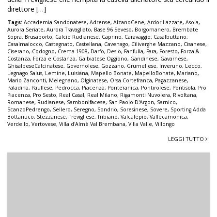
direttore […]
Tags:
Accademia Sandonatese
,
Adrense
,
AlzanoCene
,
Ardor Lazzate
,
Asola
,
Aurora Seriate
,
Aurora Travagliato
,
Base 96 Seveso
,
Borgomanero
,
Brembate
Sopra
,
Brusaporto
,
Calcio Rudianese
,
Caprino
,
Caravaggio
,
Casalbuttano
,
Casalmaiocco
,
Castegnato
,
Castellana
,
Cavenago
,
Ciliverghe Mazzano
,
Cisanese
,
Ciserano
,
Codogno
,
Crema 1908
,
Darfo
,
Desio
,
Fanfulla
,
Fara
,
Foresto
,
Forza &
Costanza
,
Forza e Costanza
,
Galbiatese Oggiono
,
Gandinese
,
Gavarnese
,
GhisalbeseCalcinatese
,
Governolese
,
Gozzano
,
Grumellese
,
Inveruno
,
Lecco
,
Legnago Salus
,
Lemine
,
Luisiana
,
Mapello Bonate
,
MapelloBonate
,
Mariano
,
Mario Zanconti
,
Melegnano
,
Olginatese
,
Orsa Cortefranca
,
Pagazzanese
,
Paladina
,
Paullese
,
Pedrocca
,
Piacenza
,
Ponteranica
,
Pontirolese
,
Pontisola
,
Pro
Piacenza
,
Pro Sesto
,
Real Casal
,
Real Milano
,
Rigamonti Nuvolera
,
Rivoltana
,
Romanese
,
Rudianese
,
Sambonifacese
,
San Paolo D'Argon
,
Sarnico
,
ScanzoPedrengo
,
Sellero
,
Seregno
,
Sondrio
,
Soresinese
,
Sovere
,
Sporting Adda
Bottanuco
,
Stezzanese
,
Trevigliese
,
Tribiano
,
Valcalepio
,
Vallecamonica
,
Verdello
,
Vertovese
,
Villa d'Almè Val Brembana
,
Villa Valle
,
Villongo
LEGGI TUTTO