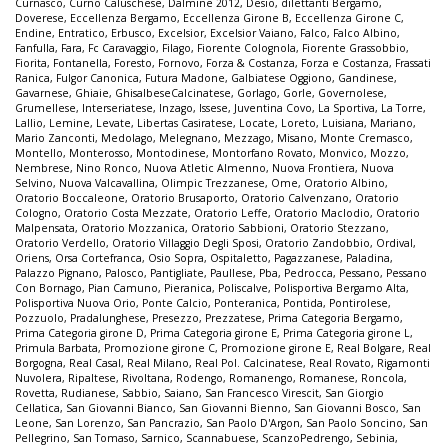
Curnasco
,
Curno Caluschese
,
Dalmine 2012
,
Desio
,
dilettanti Bergamo
,
Doverese
,
Eccellenza Bergamo
,
Eccellenza Girone B
,
Eccellenza Girone C
,
Endine
,
Entratico
,
Erbusco
,
Excelsior
,
Excelsior Vaiano
,
Falco
,
Falco Albino
,
Fanfulla
,
Fara
,
Fc Caravaggio
,
Filago
,
Fiorente Colognola
,
Fiorente Grassobbio
,
Fiorita
,
Fontanella
,
Foresto
,
Fornovo
,
Forza & Costanza
,
Forza e Costanza
,
Frassati
Ranica
,
Fulgor Canonica
,
Futura Madone
,
Galbiatese Oggiono
,
Gandinese
,
Gavarnese
,
Ghiaie
,
GhisalbeseCalcinatese
,
Gorlago
,
Gorle
,
Governolese
,
Grumellese
,
Interseriatese
,
Inzago
,
Issese
,
Juventina Covo
,
La Sportiva
,
La Torre
,
Lallio
,
Lemine
,
Levate
,
Libertas Casiratese
,
Locate
,
Loreto
,
Luisiana
,
Mariano
,
Mario Zanconti
,
Medolago
,
Melegnano
,
Mezzago
,
Misano
,
Monte Cremasco
,
Montello
,
Monterosso
,
Montodinese
,
Montorfano Rovato
,
Monvico
,
Mozzo
,
Nembrese
,
Nino Ronco
,
Nuova Atletic Almenno
,
Nuova Frontiera
,
Nuova
Selvino
,
Nuova Valcavallina
,
Olimpic Trezzanese
,
Ome
,
Oratorio Albino
,
Oratorio Boccaleone
,
Oratorio Brusaporto
,
Oratorio Calvenzano
,
Oratorio
Cologno
,
Oratorio Costa Mezzate
,
Oratorio Leffe
,
Oratorio Maclodio
,
Oratorio
Malpensata
,
Oratorio Mozzanica
,
Oratorio Sabbioni
,
Oratorio Stezzano
,
Oratorio Verdello
,
Oratorio Villaggio Degli Sposi
,
Oratorio Zandobbio
,
Ordival
,
Oriens
,
Orsa Cortefranca
,
Osio Sopra
,
Ospitaletto
,
Pagazzanese
,
Paladina
,
Palazzo Pignano
,
Palosco
,
Pantigliate
,
Paullese
,
Pba
,
Pedrocca
,
Pessano
,
Pessano
Con Bornago
,
Pian Camuno
,
Pieranica
,
Poliscalve
,
Polisportiva Bergamo Alta
,
Polisportiva Nuova Orio
,
Ponte Calcio
,
Ponteranica
,
Pontida
,
Pontirolese
,
Pozzuolo
,
Pradalunghese
,
Presezzo
,
Prezzatese
,
Prima Categoria Bergamo
,
Prima Categoria girone D
,
Prima Categoria girone E
,
Prima Categoria girone L
,
Primula Barbata
,
Promozione girone C
,
Promozione girone E
,
Real Bolgare
,
Real
Borgogna
,
Real Casal
,
Real Milano
,
Real Pol. Calcinatese
,
Real Rovato
,
Rigamonti
Nuvolera
,
Ripaltese
,
Rivoltana
,
Rodengo
,
Romanengo
,
Romanese
,
Roncola
,
Rovetta
,
Rudianese
,
Sabbio
,
Saiano
,
San Francesco Virescit
,
San Giorgio
Cellatica
,
San Giovanni Bianco
,
San Giovanni Bienno
,
San Giovanni Bosco
,
San
Leone
,
San Lorenzo
,
San Pancrazio
,
San Paolo D'Argon
,
San Paolo Soncino
,
San
Pellegrino
,
San Tomaso
,
Sarnico
,
Scannabuese
,
ScanzoPedrengo
,
Sebinia
,