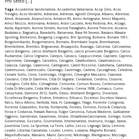
Pro Sesto […]
Tags:
Accademia Sandonatese
,
Accademia Valseriana
,
Acop Zelo
,
Acos
Treviglio
,
Acov Verdello
,
Adrarese
,
Adrense
,
Agnelli Olimpia
,
Albano
,
Albinese
,
Almè
,
Alzanese
,
AlzanoCene
,
Amatori 85
,
Amici Antegnate
,
Amici Mapello
,
Amici Mozzo
,
Antoniana
,
Ardesio
,
Ardor Lazzate
,
Ares Redona
,
Arx
,
Arzago
,
Asola
,
Asperiam
,
Aurora Seriate
,
Aurora Travagliato
,
Aurora Trescore
,
Azzano
,
Badalasco
,
Bagnatica
,
Baradello
,
Barianese
,
Base 96 Seveso
,
Basiano Masate
Sporting
,
Berbenno
,
Bergamp Longuelo
,
Bm Sporting
,
Boltiere
,
Bonate 1951
,
Borgolombardo
,
Borgomanero
,
Bornato
,
Brembate Sopra
,
Brembatese
,
Brembillese
,
Brembo
,
Brignanese
,
Brusaporto
,
Busnago
,
Calcense
,
Calcinatese
,
calcio Bergamo
,
calcio dilettanti Bergamo
,
calcio provinciale Bergamo
,
Calcio
Rudianese
,
Calcio Urgnano
,
Calepio
,
Calusco
,
Cappuccinese
,
Capriate
,
Caprino
,
Capriolese
,
Caravaggio
,
Carobbio
,
Carugate
,
Casalbuttano
,
Casalmaiocco
,
Casazza
,
Casnigo
,
Cassinone
,
Castegnato
,
Castel Rozzone
,
Castellana
,
Castellese
,
Castelnuovo
,
Castrezzato
,
Cavenago
,
Cavernago
,
Cavlera
,
Cazzaghese
,
Celadina
,
Cenate Sotto
,
Cene
,
Centrolago
,
Chignolo
,
Ciliverghe Mazzano
,
Cisanese
,
Ciserano
,
Città Di Dalmine
,
Città Di Segrate
,
Cividatese
,
Cividino
,
Clusone
,
Codogno
,
Colle Alto
,
Colnaghese
,
Comonte
,
Comun Nuovo
,
Cortenuovese
,
Costa Di Mezzate
,
Costa Mezzate
,
Credaro
,
Crema 1908
,
Curnasco
,
Curno
Caluschese
,
Dalmine 2012
,
Darfo
,
Desio
,
dilettanti Bergamo
,
Doverese
,
Eccellenza Bergamo
,
Endine
,
Entratico
,
Erbusco
,
Excelsior
,
Excelsior Vaiano
,
Falco
,
Falco Albino
,
Fanfulla
,
Fara
,
Fc Caravaggio
,
Filago
,
Fiorente Colognola
,
Fiorente Grassobbio
,
Fiorita
,
Fontanella
,
Foresto
,
Fornovo
,
Forza & Costanza
,
Forza e Costanza
,
Frassati Ranica
,
Fulgor Canonica
,
Futura Madone
,
Galbiatese
Oggiono
,
Gandinese
,
Gavarnese
,
Ghiaie
,
GhisalbeseCalcinatese
,
Gorlago
,
Gorle
,
Governolese
,
Gozzano
,
Grumellese
,
Interseriatese
,
Inveruno
,
Inzago
,
Issese
,
Juventina Covo
,
La Sportiva
,
La Torre
,
Lallio
,
Lecco
,
Legnago Salus
,
Lemine
,
Levate
,
Libertas Casiratese
,
Locate
,
Loreto
,
Luisiana
,
Mapello Bonate
,
MapelloBonate
,
Mariano
,
Mario Zanconti
,
Medolago
,
Melegnano
,
Mezzago
,