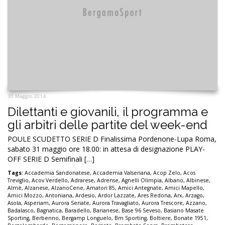
30 Maggio 2014
Dilettanti e giovanili, il programma e
gli arbitri delle partite del week-end
POULE SCUDETTO SERIE D Finalissima Pordenone-Lupa Roma,
sabato 31 maggio ore 18.00: in attesa di designazione PLAY-
OFF SERIE D Semifinali […]
Tags:
Accademia Sandonatese
,
Accademia Valseriana
,
Acop Zelo
,
Acos
Treviglio
,
Acov Verdello
,
Adrarese
,
Adrense
,
Agnelli Olimpia
,
Albano
,
Albinese
,
Almè
,
Alzanese
,
AlzanoCene
,
Amatori 85
,
Amici Antegnate
,
Amici Mapello
,
Amici Mozzo
,
Antoniana
,
Ardesio
,
Ardor Lazzate
,
Ares Redona
,
Arx
,
Arzago
,
Asola
,
Asperiam
,
Aurora Seriate
,
Aurora Travagliato
,
Aurora Trescore
,
Azzano
,
Badalasco
,
Bagnatica
,
Baradello
,
Barianese
,
Base 96 Seveso
,
Basiano Masate
Sporting
,
Berbenno
,
Bergamp Longuelo
,
Bm Sporting
,
Boltiere
,
Bonate 1951
,