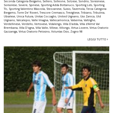
Seconda Categoria Bergamo
,
Sellero
,
Solleone
,
Solzese
,
Sondrio
,
Soresinese
,
Sorisolese
,
Sovere
,
Spinese
,
Sporting Adda Bottanuco
,
Sporting Leb
,
Sporting
Tlc
,
Sporting Valentino Mazzola
,
Stezzanese
,
Suisio
,
Tavernola
,
Terza Categoria
Bergamo
,
Torre De' Roveri
,
Trescore Cremasco
,
Trevigliese
,
Tribiano
,
Tribulina
,
Ubialese
,
Unica Futura
,
Unitas Coccaglio
,
United Urgnano
,
Uso Zanica
,
Utd
Urgnano
,
Valcalepio
,
Valle Imagna
,
Vallecamonica
,
Valserina
,
Valtrighe
,
Verdellinese
,
Verdello
,
Vertovese
,
Vidalengo
,
Villa D'adda
,
Villa d'Almè Val
Brembana
,
Villa D'ogna
,
Villa Valle
,
Villese
,
Villongo
,
Virtus Lovere
,
Virtus Oratorio
Gazzaniga
,
Virtus Oratorio Petosino
,
Voluntas Osio
,
Zogno 98
LEGGI TUTTO