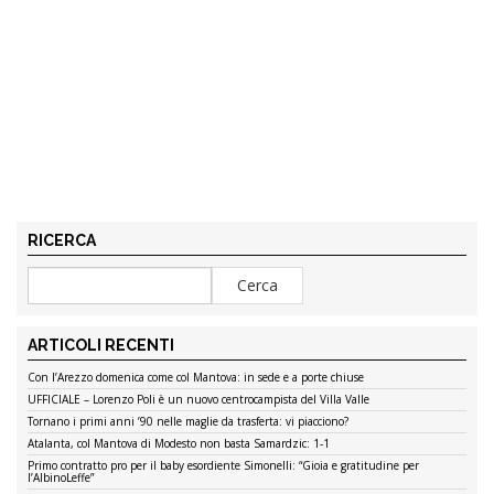
RICERCA
ARTICOLI RECENTI
Con l’Arezzo domenica come col Mantova: in sede e a porte chiuse
UFFICIALE – Lorenzo Poli è un nuovo centrocampista del Villa Valle
Tornano i primi anni ’90 nelle maglie da trasferta: vi piacciono?
Atalanta, col Mantova di Modesto non basta Samardzic: 1-1
Primo contratto pro per il baby esordiente Simonelli: “Gioia e gratitudine per
l’AlbinoLeffe”