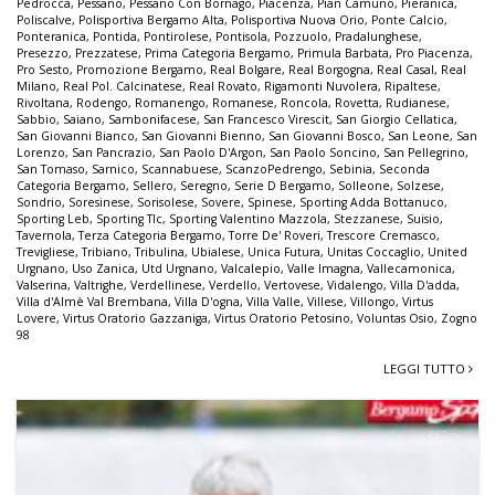
Pedrocca
,
Pessano
,
Pessano Con Bornago
,
Piacenza
,
Pian Camuno
,
Pieranica
,
Poliscalve
,
Polisportiva Bergamo Alta
,
Polisportiva Nuova Orio
,
Ponte Calcio
,
Ponteranica
,
Pontida
,
Pontirolese
,
Pontisola
,
Pozzuolo
,
Pradalunghese
,
Presezzo
,
Prezzatese
,
Prima Categoria Bergamo
,
Primula Barbata
,
Pro Piacenza
,
Pro Sesto
,
Promozione Bergamo
,
Real Bolgare
,
Real Borgogna
,
Real Casal
,
Real
Milano
,
Real Pol. Calcinatese
,
Real Rovato
,
Rigamonti Nuvolera
,
Ripaltese
,
Rivoltana
,
Rodengo
,
Romanengo
,
Romanese
,
Roncola
,
Rovetta
,
Rudianese
,
Sabbio
,
Saiano
,
Sambonifacese
,
San Francesco Virescit
,
San Giorgio Cellatica
,
San Giovanni Bianco
,
San Giovanni Bienno
,
San Giovanni Bosco
,
San Leone
,
San
Lorenzo
,
San Pancrazio
,
San Paolo D'Argon
,
San Paolo Soncino
,
San Pellegrino
,
San Tomaso
,
Sarnico
,
Scannabuese
,
ScanzoPedrengo
,
Sebinia
,
Seconda
Categoria Bergamo
,
Sellero
,
Seregno
,
Serie D Bergamo
,
Solleone
,
Solzese
,
Sondrio
,
Soresinese
,
Sorisolese
,
Sovere
,
Spinese
,
Sporting Adda Bottanuco
,
Sporting Leb
,
Sporting Tlc
,
Sporting Valentino Mazzola
,
Stezzanese
,
Suisio
,
Tavernola
,
Terza Categoria Bergamo
,
Torre De' Roveri
,
Trescore Cremasco
,
Trevigliese
,
Tribiano
,
Tribulina
,
Ubialese
,
Unica Futura
,
Unitas Coccaglio
,
United
Urgnano
,
Uso Zanica
,
Utd Urgnano
,
Valcalepio
,
Valle Imagna
,
Vallecamonica
,
Valserina
,
Valtrighe
,
Verdellinese
,
Verdello
,
Vertovese
,
Vidalengo
,
Villa D'adda
,
Villa d'Almè Val Brembana
,
Villa D'ogna
,
Villa Valle
,
Villese
,
Villongo
,
Virtus
Lovere
,
Virtus Oratorio Gazzaniga
,
Virtus Oratorio Petosino
,
Voluntas Osio
,
Zogno
98
LEGGI TUTTO