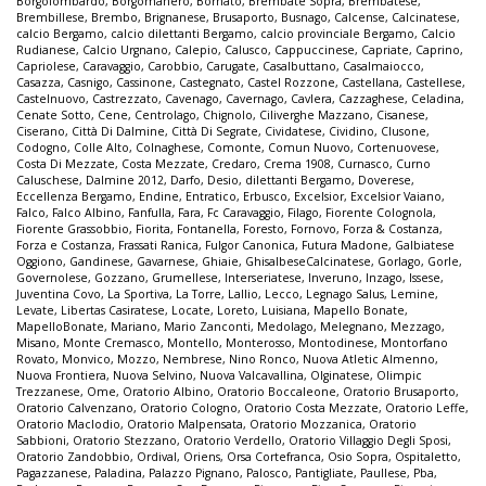
Borgolombardo
,
Borgomanero
,
Bornato
,
Brembate Sopra
,
Brembatese
,
Brembillese
,
Brembo
,
Brignanese
,
Brusaporto
,
Busnago
,
Calcense
,
Calcinatese
,
calcio Bergamo
,
calcio dilettanti Bergamo
,
calcio provinciale Bergamo
,
Calcio
Rudianese
,
Calcio Urgnano
,
Calepio
,
Calusco
,
Cappuccinese
,
Capriate
,
Caprino
,
Capriolese
,
Caravaggio
,
Carobbio
,
Carugate
,
Casalbuttano
,
Casalmaiocco
,
Casazza
,
Casnigo
,
Cassinone
,
Castegnato
,
Castel Rozzone
,
Castellana
,
Castellese
,
Castelnuovo
,
Castrezzato
,
Cavenago
,
Cavernago
,
Cavlera
,
Cazzaghese
,
Celadina
,
Cenate Sotto
,
Cene
,
Centrolago
,
Chignolo
,
Ciliverghe Mazzano
,
Cisanese
,
Ciserano
,
Città Di Dalmine
,
Città Di Segrate
,
Cividatese
,
Cividino
,
Clusone
,
Codogno
,
Colle Alto
,
Colnaghese
,
Comonte
,
Comun Nuovo
,
Cortenuovese
,
Costa Di Mezzate
,
Costa Mezzate
,
Credaro
,
Crema 1908
,
Curnasco
,
Curno
Caluschese
,
Dalmine 2012
,
Darfo
,
Desio
,
dilettanti Bergamo
,
Doverese
,
Eccellenza Bergamo
,
Endine
,
Entratico
,
Erbusco
,
Excelsior
,
Excelsior Vaiano
,
Falco
,
Falco Albino
,
Fanfulla
,
Fara
,
Fc Caravaggio
,
Filago
,
Fiorente Colognola
,
Fiorente Grassobbio
,
Fiorita
,
Fontanella
,
Foresto
,
Fornovo
,
Forza & Costanza
,
Forza e Costanza
,
Frassati Ranica
,
Fulgor Canonica
,
Futura Madone
,
Galbiatese
Oggiono
,
Gandinese
,
Gavarnese
,
Ghiaie
,
GhisalbeseCalcinatese
,
Gorlago
,
Gorle
,
Governolese
,
Gozzano
,
Grumellese
,
Interseriatese
,
Inveruno
,
Inzago
,
Issese
,
Juventina Covo
,
La Sportiva
,
La Torre
,
Lallio
,
Lecco
,
Legnago Salus
,
Lemine
,
Levate
,
Libertas Casiratese
,
Locate
,
Loreto
,
Luisiana
,
Mapello Bonate
,
MapelloBonate
,
Mariano
,
Mario Zanconti
,
Medolago
,
Melegnano
,
Mezzago
,
Misano
,
Monte Cremasco
,
Montello
,
Monterosso
,
Montodinese
,
Montorfano
Rovato
,
Monvico
,
Mozzo
,
Nembrese
,
Nino Ronco
,
Nuova Atletic Almenno
,
Nuova Frontiera
,
Nuova Selvino
,
Nuova Valcavallina
,
Olginatese
,
Olimpic
Trezzanese
,
Ome
,
Oratorio Albino
,
Oratorio Boccaleone
,
Oratorio Brusaporto
,
Oratorio Calvenzano
,
Oratorio Cologno
,
Oratorio Costa Mezzate
,
Oratorio Leffe
,
Oratorio Maclodio
,
Oratorio Malpensata
,
Oratorio Mozzanica
,
Oratorio
Sabbioni
,
Oratorio Stezzano
,
Oratorio Verdello
,
Oratorio Villaggio Degli Sposi
,
Oratorio Zandobbio
,
Ordival
,
Oriens
,
Orsa Cortefranca
,
Osio Sopra
,
Ospitaletto
,
Pagazzanese
,
Paladina
,
Palazzo Pignano
,
Palosco
,
Pantigliate
,
Paullese
,
Pba
,