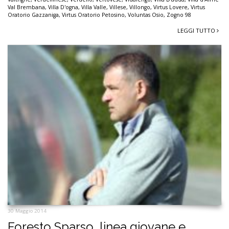
Val Brembana
,
Villa D'ogna
,
Villa Valle
,
Villese
,
Villongo
,
Virtus Lovere
,
Virtus
Oratorio Gazzaniga
,
Virtus Oratorio Petosino
,
Voluntas Osio
,
Zogno 98
LEGGI TUTTO
30 Maggio 2014
Foresto Sparso, linea giovane e