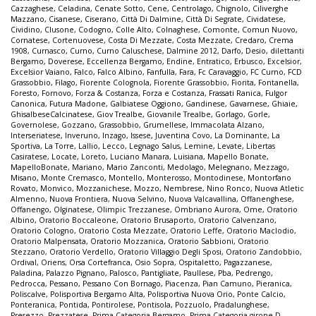
Cazzaghese
,
Celadina
,
Cenate Sotto
,
Cene
,
Centrolago
,
Chignolo
,
Ciliverghe
Mazzano
,
Cisanese
,
Ciserano
,
Città Di Dalmine
,
Città Di Segrate
,
Cividatese
,
Cividino
,
Clusone
,
Codogno
,
Colle Alto
,
Colnaghese
,
Comonte
,
Comun Nuovo
,
Cornatese
,
Cortenuovese
,
Costa Di Mezzate
,
Costa Mezzate
,
Credaro
,
Crema
1908
,
Curnasco
,
Curno
,
Curno Caluschese
,
Dalmine 2012
,
Darfo
,
Desio
,
dilettanti
Bergamo
,
Doverese
,
Eccellenza Bergamo
,
Endine
,
Entratico
,
Erbusco
,
Excelsior
,
Excelsior Vaiano
,
Falco
,
Falco Albino
,
Fanfulla
,
Fara
,
Fc Caravaggio
,
FC Curno
,
FCD
Grassobbio
,
Filago
,
Fiorente Colognola
,
Fiorente Grassobbio
,
Fiorita
,
Fontanella
,
Foresto
,
Fornovo
,
Forza & Costanza
,
Forza e Costanza
,
Frassati Ranica
,
Fulgor
Canonica
,
Futura Madone
,
Galbiatese Oggiono
,
Gandinese
,
Gavarnese
,
Ghiaie
,
GhisalbeseCalcinatese
,
Giov Trealbe
,
Giovanile Trealbe
,
Gorlago
,
Gorle
,
Governolese
,
Gozzano
,
Grassobbio
,
Grumellese
,
Immacolata Alzano
,
Interseriatese
,
Inveruno
,
Inzago
,
Issese
,
Juventina Covo
,
La Dominante
,
La
Sportiva
,
La Torre
,
Lallio
,
Lecco
,
Legnago Salus
,
Lemine
,
Levate
,
Libertas
Casiratese
,
Locate
,
Loreto
,
Luciano Manara
,
Luisiana
,
Mapello Bonate
,
MapelloBonate
,
Mariano
,
Mario Zanconti
,
Medolago
,
Melegnano
,
Mezzago
,
Misano
,
Monte Cremasco
,
Montello
,
Monterosso
,
Montodinese
,
Montorfano
Rovato
,
Monvico
,
Mozzanichese
,
Mozzo
,
Nembrese
,
Nino Ronco
,
Nuova Atletic
Almenno
,
Nuova Frontiera
,
Nuova Selvino
,
Nuova Valcavallina
,
Offanenghese
,
Offanengo
,
Olginatese
,
Olimpic Trezzanese
,
Ombriano Aurora
,
Ome
,
Oratorio
Albino
,
Oratorio Boccaleone
,
Oratorio Brusaporto
,
Oratorio Calvenzano
,
Oratorio Cologno
,
Oratorio Costa Mezzate
,
Oratorio Leffe
,
Oratorio Maclodio
,
Oratorio Malpensata
,
Oratorio Mozzanica
,
Oratorio Sabbioni
,
Oratorio
Stezzano
,
Oratorio Verdello
,
Oratorio Villaggio Degli Sposi
,
Oratorio Zandobbio
,
Ordival
,
Oriens
,
Orsa Cortefranca
,
Osio Sopra
,
Ospitaletto
,
Pagazzanese
,
Paladina
,
Palazzo Pignano
,
Palosco
,
Pantigliate
,
Paullese
,
Pba
,
Pedrengo
,
Pedrocca
,
Pessano
,
Pessano Con Bornago
,
Piacenza
,
Pian Camuno
,
Pieranica
,
Poliscalve
,
Polisportiva Bergamo Alta
,
Polisportiva Nuova Orio
,
Ponte Calcio
,
Ponteranica
,
Pontida
,
Pontirolese
,
Pontisola
,
Pozzuolo
,
Pradalunghese
,
Presezzo
,
Prezzatese
,
Prima Categoria Bergamo
,
Prima Categoria girone D
,