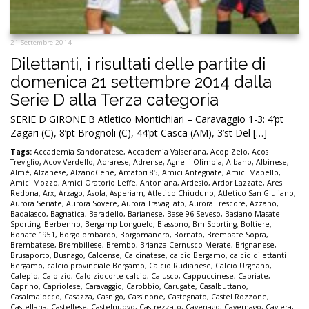
21 Settembre 2014
Dilettanti, i risultati delle partite di
domenica 21 settembre 2014 dalla
Serie D alla Terza categoria
SERIE D GIRONE B Atletico Montichiari – Caravaggio 1-3: 4’pt
Zagari (C), 8’pt Brognoli (C), 44’pt Casca (AM), 3’st Del […]
Tags:
Accademia Sandonatese
,
Accademia Valseriana
,
Acop Zelo
,
Acos
Treviglio
,
Acov Verdello
,
Adrarese
,
Adrense
,
Agnelli Olimpia
,
Albano
,
Albinese
,
Almè
,
Alzanese
,
AlzanoCene
,
Amatori 85
,
Amici Antegnate
,
Amici Mapello
,
Amici Mozzo
,
Amici Oratorio Leffe
,
Antoniana
,
Ardesio
,
Ardor Lazzate
,
Ares
Redona
,
Arx
,
Arzago
,
Asola
,
Asperiam
,
Atletico Chiuduno
,
Atletico San Giuliano
,
Aurora Seriate
,
Aurora Sovere
,
Aurora Travagliato
,
Aurora Trescore
,
Azzano
,
Badalasco
,
Bagnatica
,
Baradello
,
Barianese
,
Base 96 Seveso
,
Basiano Masate
Sporting
,
Berbenno
,
Bergamp Longuelo
,
Biassono
,
Bm Sporting
,
Boltiere
,
Bonate 1951
,
Borgolombardo
,
Borgomanero
,
Bornato
,
Brembate Sopra
,
Brembatese
,
Brembillese
,
Brembo
,
Brianza Cernusco Merate
,
Brignanese
,
Brusaporto
,
Busnago
,
Calcense
,
Calcinatese
,
calcio Bergamo
,
calcio dilettanti
Bergamo
,
calcio provinciale Bergamo
,
Calcio Rudianese
,
Calcio Urgnano
,
Calepio
,
Calolzio
,
Calolziocorte calcio
,
Calusco
,
Cappuccinese
,
Capriate
,
Caprino
,
Capriolese
,
Caravaggio
,
Carobbio
,
Carugate
,
Casalbuttano
,
Casalmaiocco
,
Casazza
,
Casnigo
,
Cassinone
,
Castegnato
,
Castel Rozzone
,
Castellana
,
Castellese
,
Castelnuovo
,
Castrezzato
,
Cavenago
,
Cavernago
,
Cavlera
,