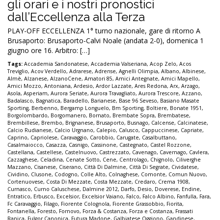
gli orari e i nostri pronostici
dall’Eccellenza alla Terza
PLAY-OFF ECCELLENZA 1° turno nazionale, gare di ritorno A
Brusaporto: Brusaporto-Calvi Noale (andata 2-0), domenica 1
giugno ore 16. Arbitro: […]
Tags:
Accademia Sandonatese
,
Accademia Valseriana
,
Acop Zelo
,
Acos
Treviglio
,
Acov Verdello
,
Adrarese
,
Adrense
,
Agnelli Olimpia
,
Albano
,
Albinese
,
Almè
,
Alzanese
,
AlzanoCene
,
Amatori 85
,
Amici Antegnate
,
Amici Mapello
,
Amici Mozzo
,
Antoniana
,
Ardesio
,
Ardor Lazzate
,
Ares Redona
,
Arx
,
Arzago
,
Asola
,
Asperiam
,
Aurora Seriate
,
Aurora Travagliato
,
Aurora Trescore
,
Azzano
,
Badalasco
,
Bagnatica
,
Baradello
,
Barianese
,
Base 96 Seveso
,
Basiano Masate
Sporting
,
Berbenno
,
Bergamp Longuelo
,
Bm Sporting
,
Boltiere
,
Bonate 1951
,
Borgolombardo
,
Borgomanero
,
Bornato
,
Brembate Sopra
,
Brembatese
,
Brembillese
,
Brembo
,
Brignanese
,
Brusaporto
,
Busnago
,
Calcense
,
Calcinatese
,
Calcio Rudianese
,
Calcio Urgnano
,
Calepio
,
Calusco
,
Cappuccinese
,
Capriate
,
Caprino
,
Capriolese
,
Caravaggio
,
Carobbio
,
Carugate
,
Casalbuttano
,
Casalmaiocco
,
Casazza
,
Casnigo
,
Cassinone
,
Castegnato
,
Castel Rozzone
,
Castellana
,
Castellese
,
Castelnuovo
,
Castrezzato
,
Cavenago
,
Cavernago
,
Cavlera
,
Cazzaghese
,
Celadina
,
Cenate Sotto
,
Cene
,
Centrolago
,
Chignolo
,
Ciliverghe
Mazzano
,
Cisanese
,
Ciserano
,
Città Di Dalmine
,
Città Di Segrate
,
Cividatese
,
Cividino
,
Clusone
,
Codogno
,
Colle Alto
,
Colnaghese
,
Comonte
,
Comun Nuovo
,
Cortenuovese
,
Costa Di Mezzate
,
Costa Mezzate
,
Credaro
,
Crema 1908
,
Curnasco
,
Curno Caluschese
,
Dalmine 2012
,
Darfo
,
Desio
,
Doverese
,
Endine
,
Entratico
,
Erbusco
,
Excelsior
,
Excelsior Vaiano
,
Falco
,
Falco Albino
,
Fanfulla
,
Fara
,
Fc Caravaggio
,
Filago
,
Fiorente Colognola
,
Fiorente Grassobbio
,
Fiorita
,
Fontanella
,
Foresto
,
Fornovo
,
Forza & Costanza
,
Forza e Costanza
,
Frassati
Ranica
,
Fulgor Canonica
,
Futura Madone
,
Galbiatese Oggiono
,
Gandinese
,