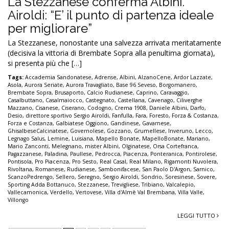
La Stezzanese conferma Albini.
Airoldi: “E’ il punto di partenza ideale
per migliorare”
La Stezzanese, nonostante una salvezza arrivata meritatamente
(decisiva la vittoria di Brembate Sopra alla penultima giornata),
si presenta più che […]
Tags:
Accademia Sandonatese
,
Adrense
,
Albini
,
AlzanoCene
,
Ardor Lazzate
,
Asola
,
Aurora Seriate
,
Aurora Travagliato
,
Base 96 Seveso
,
Borgomanero
,
Brembate Sopra
,
Brusaporto
,
Calcio Rudianese
,
Caprino
,
Caravaggio
,
Casalbuttano
,
Casalmaiocco
,
Castegnato
,
Castellana
,
Cavenago
,
Ciliverghe
Mazzano
,
Cisanese
,
Ciserano
,
Codogno
,
Crema 1908
,
Daniele Albini
,
Darfo
,
Desio
,
direttore sportivo Sergio Airoldi
,
Fanfulla
,
Fara
,
Foresto
,
Forza & Costanza
,
Forza e Costanza
,
Galbiatese Oggiono
,
Gandinese
,
Gavarnese
,
GhisalbeseCalcinatese
,
Governolese
,
Gozzano
,
Grumellese
,
Inveruno
,
Lecco
,
Legnago Salus
,
Lemine
,
Luisiana
,
Mapello Bonate
,
MapelloBonate
,
Mariano
,
Mario Zanconti
,
Melegnano
,
mister Albini
,
Olginatese
,
Orsa Cortefranca
,
Pagazzanese
,
Paladina
,
Paullese
,
Pedrocca
,
Piacenza
,
Ponteranica
,
Pontirolese
,
Pontisola
,
Pro Piacenza
,
Pro Sesto
,
Real Casal
,
Real Milano
,
Rigamonti Nuvolera
,
Rivoltana
,
Romanese
,
Rudianese
,
Sambonifacese
,
San Paolo D'Argon
,
Sarnico
,
ScanzoPedrengo
,
Sellero
,
Seregno
,
Sergio Airoldi
,
Sondrio
,
Soresinese
,
Sovere
,
Sporting Adda Bottanuco
,
Stezzanese
,
Trevigliese
,
Tribiano
,
Valcalepio
,
Vallecamonica
,
Verdello
,
Vertovese
,
Villa d'Almè Val Brembana
,
Villa Valle
,
Villongo
LEGGI TUTTO