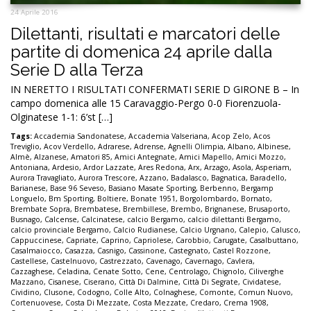
24 Aprile 2016
Dilettanti, risultati e marcatori delle
partite di domenica 24 aprile dalla
Serie D alla Terza
IN NERETTO I RISULTATI CONFERMATI SERIE D GIRONE B – In
campo domenica alle 15 Caravaggio-Pergo 0-0 Fiorenzuola-
Olginatese 1-1: 6’st […]
Tags:
Accademia Sandonatese
,
Accademia Valseriana
,
Acop Zelo
,
Acos
Treviglio
,
Acov Verdello
,
Adrarese
,
Adrense
,
Agnelli Olimpia
,
Albano
,
Albinese
,
Almè
,
Alzanese
,
Amatori 85
,
Amici Antegnate
,
Amici Mapello
,
Amici Mozzo
,
Antoniana
,
Ardesio
,
Ardor Lazzate
,
Ares Redona
,
Arx
,
Arzago
,
Asola
,
Asperiam
,
Aurora Travagliato
,
Aurora Trescore
,
Azzano
,
Badalasco
,
Bagnatica
,
Baradello
,
Barianese
,
Base 96 Seveso
,
Basiano Masate Sporting
,
Berbenno
,
Bergamp
Longuelo
,
Bm Sporting
,
Boltiere
,
Bonate 1951
,
Borgolombardo
,
Bornato
,
Brembate Sopra
,
Brembatese
,
Brembillese
,
Brembo
,
Brignanese
,
Brusaporto
,
Busnago
,
Calcense
,
Calcinatese
,
calcio Bergamo
,
calcio dilettanti Bergamo
,
calcio provinciale Bergamo
,
Calcio Rudianese
,
Calcio Urgnano
,
Calepio
,
Calusco
,
Cappuccinese
,
Capriate
,
Caprino
,
Capriolese
,
Carobbio
,
Carugate
,
Casalbuttano
,
Casalmaiocco
,
Casazza
,
Casnigo
,
Cassinone
,
Castegnato
,
Castel Rozzone
,
Castellese
,
Castelnuovo
,
Castrezzato
,
Cavenago
,
Cavernago
,
Cavlera
,
Cazzaghese
,
Celadina
,
Cenate Sotto
,
Cene
,
Centrolago
,
Chignolo
,
Ciliverghe
Mazzano
,
Cisanese
,
Ciserano
,
Città Di Dalmine
,
Città Di Segrate
,
Cividatese
,
Cividino
,
Clusone
,
Codogno
,
Colle Alto
,
Colnaghese
,
Comonte
,
Comun Nuovo
,
Cortenuovese
,
Costa Di Mezzate
,
Costa Mezzate
,
Credaro
,
Crema 1908
,