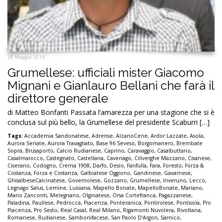
28 Maggio 2014
Grumellese: ufficiali mister Giacomo
Mignani e Gianlauro Bellani che farà il
direttore generale
di Matteo Bonfanti Passata l’amarezza per una stagione che si è
conclusa sul più bello, la Grumellese del presidente Scaburri […]
Tags:
Accademia Sandonatese
,
Adrense
,
AlzanoCene
,
Ardor Lazzate
,
Asola
,
Aurora Seriate
,
Aurora Travagliato
,
Base 96 Seveso
,
Borgomanero
,
Brembate
Sopra
,
Brusaporto
,
Calcio Rudianese
,
Caprino
,
Caravaggio
,
Casalbuttano
,
Casalmaiocco
,
Castegnato
,
Castellana
,
Cavenago
,
Ciliverghe Mazzano
,
Cisanese
,
Ciserano
,
Codogno
,
Crema 1908
,
Darfo
,
Desio
,
Fanfulla
,
Fara
,
Foresto
,
Forza &
Costanza
,
Forza e Costanza
,
Galbiatese Oggiono
,
Gandinese
,
Gavarnese
,
GhisalbeseCalcinatese
,
Governolese
,
Gozzano
,
Grumellese
,
Inveruno
,
Lecco
,
Legnago Salus
,
Lemine
,
Luisiana
,
Mapello Bonate
,
MapelloBonate
,
Mariano
,
Mario Zanconti
,
Melegnano
,
Olginatese
,
Orsa Cortefranca
,
Pagazzanese
,
Paladina
,
Paullese
,
Pedrocca
,
Piacenza
,
Ponteranica
,
Pontirolese
,
Pontisola
,
Pro
Piacenza
,
Pro Sesto
,
Real Casal
,
Real Milano
,
Rigamonti Nuvolera
,
Rivoltana
,
Romanese
,
Rudianese
,
Sambonifacese
,
San Paolo D'Argon
,
Sarnico
,