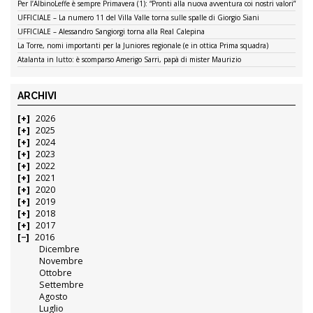
Per l’AlbinoLeffe è sempre Primavera (1): “Pronti alla nuova avventura coi nostri valori”
UFFICIALE – La numero 11 del Villa Valle torna sulle spalle di Giorgio Siani
UFFICIALE – Alessandro Sangiorgi torna alla Real Calepina
La Torre, nomi importanti per la Juniores regionale (e in ottica Prima squadra)
Atalanta in lutto: è scomparso Amerigo Sarri, papà di mister Maurizio
ARCHIVI
2026
2025
2024
2023
2022
2021
2020
2019
2018
2017
2016
Dicembre
Novembre
Ottobre
Settembre
Agosto
Luglio