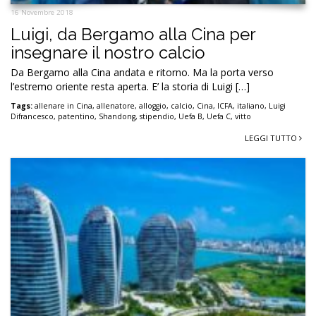
16 Novembre 2018
Luigi, da Bergamo alla Cina per
insegnare il nostro calcio
Da Bergamo alla Cina andata e ritorno. Ma la porta verso
l’estremo oriente resta aperta. E’ la storia di Luigi […]
Tags:
allenare in Cina
,
allenatore
,
alloggio
,
calcio
,
Cina
,
ICFA
,
italiano
,
Luigi
Difrancesco
,
patentino
,
Shandong
,
stipendio
,
Uefa B
,
Uefa C
,
vitto
LEGGI TUTTO