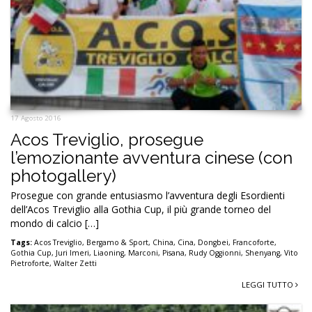
17 Agosto 2016
Acos Treviglio, prosegue
l’emozionante avventura cinese (con
photogallery)
Prosegue con grande entusiasmo l’avventura degli Esordienti
dell’Acos Treviglio alla Gothia Cup, il più grande torneo del
mondo di calcio […]
Tags:
Acos Treviglio
,
Bergamo & Sport
,
China
,
Cina
,
Dongbei
,
Francoforte
,
Gothia Cup
,
Juri Imeri
,
Liaoning
,
Marconi
,
Pisana
,
Rudy Oggionni
,
Shenyang
,
Vito
Pietroforte
,
Walter Zetti
LEGGI TUTTO