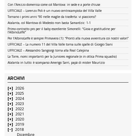
Con l’Arezzo domenica come col Mantova: in sede e a porte chiuse
UFFICIALE – Lorenzo Poli è un nuovo centrocampista del Villa Valle
Tornano i primi anni ’90 nelle maglie da trasferta: vi piacciono?
Atalanta, col Mantova di Modesto non basta Samardzic: 1-1
Primo contratto pro per il baby esordiente Simonelli: “Gioia e gratitudine per
l’AlbinoLeffe”
Per l’AlbinoLeffe è sempre Primavera (1): “Pronti alla nuova avventura coi nostri valori”
UFFICIALE – La numero 11 del Villa Valle torna sulle spalle di Giorgio Siani
UFFICIALE – Alessandro Sangiorgi torna alla Real Calepina
La Torre, nomi importanti per la Juniores regionale (e in ottica Prima squadra)
Atalanta in lutto: è scomparso Amerigo Sarri, papà di mister Maurizio
ARCHIVI
2026
2025
2024
2023
2022
2021
2020
2019
2018
Dicembre