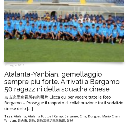
11 Luglio 2016
Atalanta-Yanbian, gemellaggio
sempre più forte. Arrivati a Bergamo
50 ragazzini della squadra cinese
点击这里查看所有的照片 Clicca qui per vedere tutte le foto
Bergamo – Prosegue il rapporto di collaborazione tra il sodalizio
cinese dello […]
Tags:
Atalanta
,
Atalanta Football Camp
,
Bergamo
,
Cina
,
Dongbei
,
Mario Chen
,
Yanbian
,
延吉市
,
延边
,
延边富德足球俱乐部
,
足球