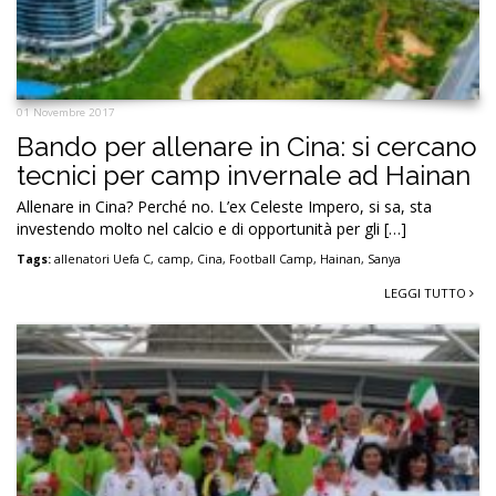
01 Novembre 2017
Bando per allenare in Cina: si cercano
tecnici per camp invernale ad Hainan
Allenare in Cina? Perché no. L’ex Celeste Impero, si sa, sta
investendo molto nel calcio e di opportunità per gli […]
Tags:
allenatori Uefa C
,
camp
,
Cina
,
Football Camp
,
Hainan
,
Sanya
LEGGI TUTTO