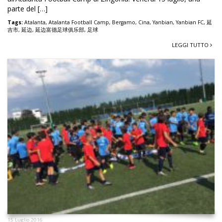
parte del […]
Tags:
Atalanta
,
Atalanta Football Camp
,
Bergamo
,
Cina
,
Yanbian
,
Yanbian FC
,
延
吉市
,
延边
,
延边富德足球俱乐部
,
足球
LEGGI TUTTO
15 Luglio 2016