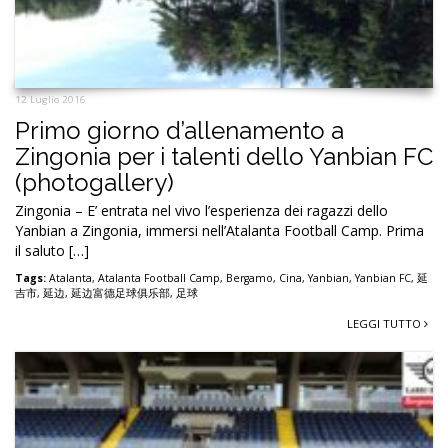
12 Luglio 2016
Primo giorno d’allenamento a
Zingonia per i talenti dello Yanbian FC
(photogallery)
Zingonia – E’ entrata nel vivo l’esperienza dei ragazzi dello
Yanbian a Zingonia, immersi nell’Atalanta Football Camp. Prima
il saluto […]
Tags:
Atalanta
,
Atalanta Football Camp
,
Bergamo
,
Cina
,
Yanbian
,
Yanbian FC
,
延
吉市
,
延边
,
延边富德足球俱乐部
,
足球
LEGGI TUTTO