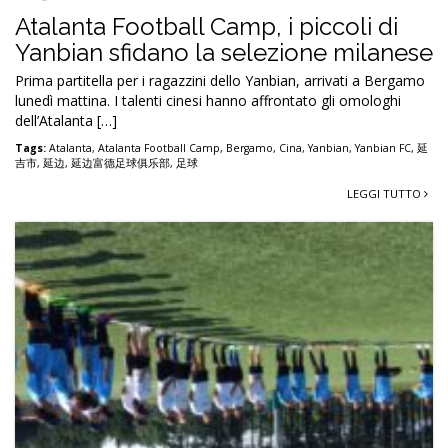
Atalanta Football Camp, i piccoli di
Yanbian sfidano la selezione milanese
Prima partitella per i ragazzini dello Yanbian, arrivati a Bergamo
lunedì mattina. I talenti cinesi hanno affrontato gli omologhi
dell’Atalanta […]
Tags:
Atalanta
,
Atalanta Football Camp
,
Bergamo
,
Cina
,
Yanbian
,
Yanbian FC
,
延
吉市
,
延边
,
延边富德足球俱乐部
,
足球
LEGGI TUTTO