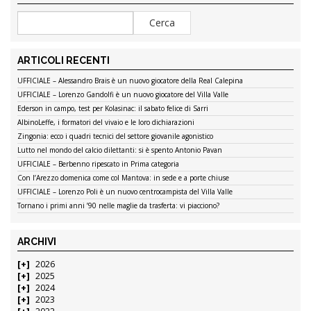
ARTICOLI RECENTI
UFFICIALE – Alessandro Brais è un nuovo giocatore della Real Calepina
UFFICIALE – Lorenzo Gandolfi è un nuovo giocatore del Villa Valle
Ederson in campo, test per Kolasinac: il sabato felice di Sarri
AlbinoLeffe, i formatori del vivaio e le loro dichiarazioni
Zingonia: ecco i quadri tecnici del settore giovanile agonistico
Lutto nel mondo del calcio dilettanti: si è spento Antonio Pavan
UFFICIALE – Berbenno ripescato in Prima categoria
Con l’Arezzo domenica come col Mantova: in sede e a porte chiuse
UFFICIALE – Lorenzo Poli è un nuovo centrocampista del Villa Valle
Tornano i primi anni ’90 nelle maglie da trasferta: vi piacciono?
ARCHIVI
2026
2025
2024
2023