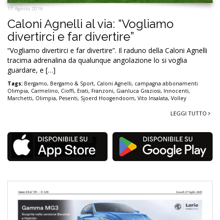
17 Agosto 2016
Caloni Agnelli al via: “Vogliamo
divertirci e far divertire”
“Vogliamo divertirci e far divertire”. Il raduno della Caloni Agnelli
tracima adrenalina da qualunque angolazione lo si voglia
guardare, e […]
Tags:
Bergamo
,
Bergamo & Sport
,
Caloni Agnelli
,
campagna abbonamenti
Olimpia
,
Carmelino
,
Cioffi
,
Erati
,
Franzoni
,
Gianluca Graziosi
,
Innocenti
,
Marchetti
,
Olimpia
,
Pesenti
,
Sjoerd Hoogendoorn
,
Vito Insalata
,
Volley
LEGGI TUTTO