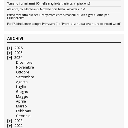
Tornano i primi anni ’90 nelle maglie da trasferta: vi piacciono?
Atalanta, col Mantova di Modesto non basta Samardzic: 1-1
Primo contratto pro per il baby esordiente Simonelli: “Gioia e gratitudine per
l’AlbinoLeffe”
Per l’AlbinoLeffe è sempre Primavera (1): “Pronti alla nuova avventura coi nostri valori”
ARCHIVI
2026
2025
2024
Dicembre
Novembre
Ottobre
Settembre
Agosto
Luglio
Giugno
Maggio
Aprile
Marzo
Febbraio
Gennaio
2023
2022