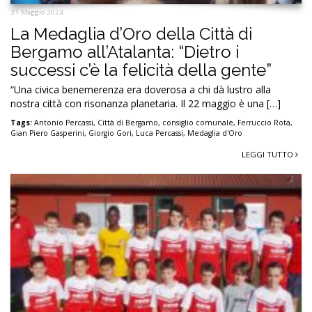
31 Maggio 2024
La Medaglia d’Oro della Città di
Bergamo all’Atalanta: “Dietro i
successi c’è la felicità della gente”
“Una civica benemerenza era doverosa a chi dà lustro alla
nostra città con risonanza planetaria. Il 22 maggio è una […]
Tags:
Antonio Percassi
,
Città di Bergamo
,
consiglio comunale
,
Ferruccio Rota
,
Gian Piero Gasperini
,
Giorgio Gori
,
Luca Percassi
,
Medaglia d'Oro
LEGGI TUTTO