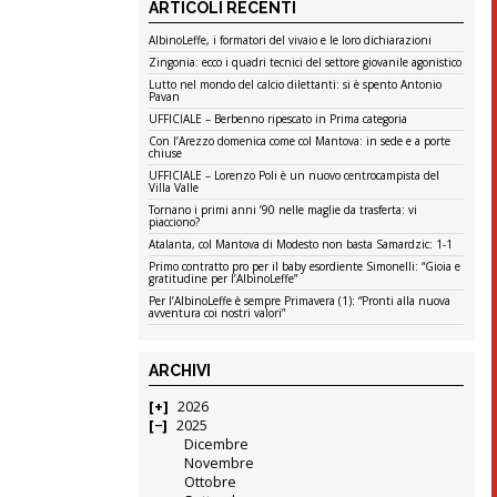
ARTICOLI RECENTI
AlbinoLeffe, i formatori del vivaio e le loro dichiarazioni
Zingonia: ecco i quadri tecnici del settore giovanile agonistico
Lutto nel mondo del calcio dilettanti: si è spento Antonio
Pavan
UFFICIALE – Berbenno ripescato in Prima categoria
Con l’Arezzo domenica come col Mantova: in sede e a porte
chiuse
UFFICIALE – Lorenzo Poli è un nuovo centrocampista del
Villa Valle
Tornano i primi anni ’90 nelle maglie da trasferta: vi
piacciono?
Atalanta, col Mantova di Modesto non basta Samardzic: 1-1
Primo contratto pro per il baby esordiente Simonelli: “Gioia e
gratitudine per l’AlbinoLeffe”
Per l’AlbinoLeffe è sempre Primavera (1): “Pronti alla nuova
avventura coi nostri valori”
ARCHIVI
2026
2025
Dicembre
Novembre
Ottobre