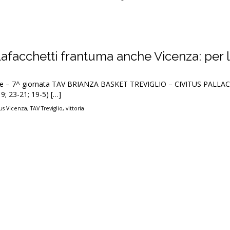
lafacchetti frantuma anche Vicenza: per 
ale – 7^ giornata TAV BRIANZA BASKET TREVIGLIO – CIVITUS PALL
9; 23-21; 19-5) […]
tus Vicenza
,
TAV Treviglio
,
vittoria