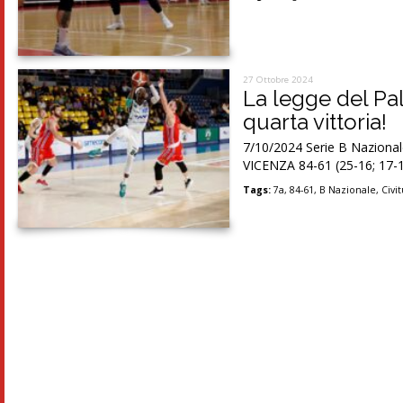
27 Ottobre 2024
La legge del Pa
quarta vittoria!
7/10/2024 Serie B Nazion
VICENZA 84-61 (25-16; 17-1
Tags:
7a
,
84-61
,
B Nazionale
,
Civi