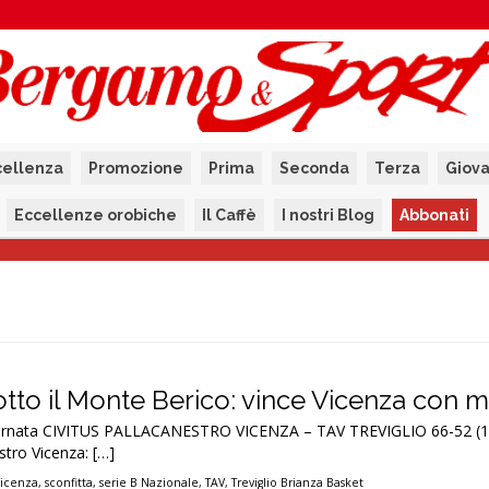
cellenza
Promozione
Prima
Seconda
Terza
Giova
Eccellenze orobiche
Il Caffè
I nostri Blog
Abbonati
tto il Monte Berico: vince Vicenza con m
iornata CIVITUS PALLACANESTRO VICENZA – TAV TREVIGLIO 66-52 (18
stro Vicenza: […]
Vicenza
,
sconfitta
,
serie B Nazionale
,
TAV
,
Treviglio Brianza Basket