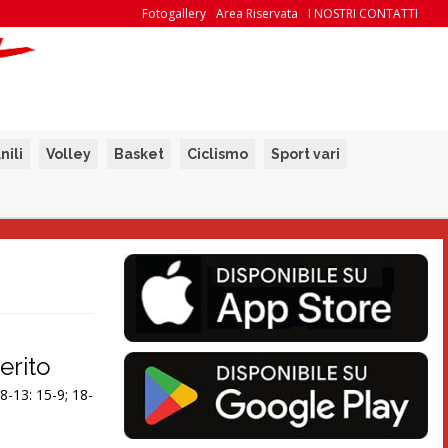
Fotogallery
Area Riservata
I NOSTRI CONTATTI
nili
Volley
Basket
Ciclismo
Sport vari
erito
-13: 15-9; 18-