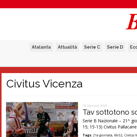
Atalanta
Attualità
Serie C
Serie D
Ec
Civitus Vicenza
16 Gennaio 2025
Tav sottotono so
Serie B Nazionale – 21^ g
15; 15-13) Civitus Pallacane
Tags:
21a giornata
,
66-52
,
Civitus 