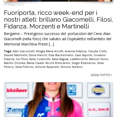
26 Maggio 2014
Fuoriporta, ricco week-end per i
nostri atleti: brillano Giacomelli, Filosi,
Fidanza, Morzenti e Martinelli
Bergamo – Prestigioso successo del portacolori del Cene Alan
Giacomelli (nella foto) che sabato ad Ospitaletto nell’ambito del
Memorial Marchina-Presti […]
Tags:
Alan Giacomelli
,
Allegra Maria Arzuffi
,
Arianna Fidanza
,
Claudia Cretti
,
Davide Martinelli
,
Elena Franchi
,
Elisa Wackermann
,
Gaia Saporiti
,
Giovanni
Fidanza
,
Iuri Filosi
,
Katia Codenotti
,
Katia Ragusa
,
LisaMorzenti
,
Manuel Senni
,
Marlen Zmorka
,
Marta Cavalli
,
Nicolò Brescianini
,
Sergei Rostovtcev
,
Silvia
Persico
,
Silvia Pollicini
,
Simone Ravanelli
,
Simone Sterbini
LEGGI TUTTO