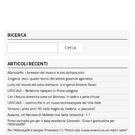
RICERCA
ARTICOLI RECENTI
AlbinoLeffe, i formatori del vivaio e le loro dichiarazioni
Zingonia: ecco i quadri tecnici del settore giovanile agonistico
Lutto nel mondo del calcio dilettanti: si è spento Antonio Pavan
UFFICIALE – Berbenno ripescato in Prima categoria
Con l’Arezzo domenica come col Mantova: in sede e a porte chiuse
UFFICIALE – Lorenzo Poli è un nuovo centrocampista del Villa Valle
Tornano i primi anni ’90 nelle maglie da trasferta: vi piacciono?
Atalanta, col Mantova di Modesto non basta Samardzic: 1-1
Primo contratto pro per il baby esordiente Simonelli: “Gioia e gratitudine per
l’AlbinoLeffe”
Per l’AlbinoLeffe è sempre Primavera (1): “Pronti alla nuova avventura coi nostri valori”