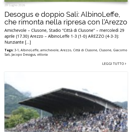
29 Luglio 2026
Desogus e doppio Sali: AlbinoLeffe,
che rimonta nella ripresa con l’Arezzo
Amichevole – Clusone, Stadio “Città di Clusone” – mercoledì 29
aprile (17.30) Arezzo – AlbinoLeffe 1-3 (1-0) AREZZO (4-3-3):
Nunziante […]
Tags:
3-1
,
AlbinoLeffe
,
amichevole
,
Arezzo
,
Città di Clusone
,
Clusone
,
Giacomo
Sali
,
Jacopo Desogus
,
vittoria
LEGGI TUTTO