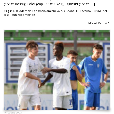
(15′ st Rossi); Toloi (cap., 1′ st Okoli), Djimsiti (15′ st […]
Tags:
10-0
,
Ademola Lookman
,
amichevole
,
Clusone
,
FC Locarno
,
Luis Muriel
,
test
,
Teun Koopmeiners
LEGGI TUTTO
16 Luglio 2023