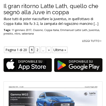
Il gran ritorno Latte Lath, quello che
segnò alla Juve in coppa
Illuse tutti di poter riacciuffare la Juventus, in quell’ottavo di
Coppa Italia. Ma fu 3-2, la zampata del ragazzino mancino […]
Tags:
11 gennaio 2017
,
Clusone
,
Coppa Italia
,
Emmanuel Latte Lath
,
Juventus
,
prestito
,
ritiro
,
valseriana
LEGGI TUTTO
Pagina 1 di 20
1
2
...
»
Ultima »