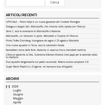
ARTICOLI RECENTI
UFFICIALE – Pietro Volpi è un nuovo giocatore del Cividate Pontoglio
Desogus e doppio Sali: AlbinoLeffe, che rimonta nella ripresa con l’Arezzo
Serie C, ecco le avversarie di AlbinoLeffe e Atalanta
AlbinoLeffe, un Generali in porta. Mercoledì a Clusone c’è l’Arezzo
Primo Trofeo Disinberg: triangolare da sogno il 29 agosto a Montello
Una nuova squadra in Terza: ecco la Lokomotiv Farese
Kamaldeen torna dalle ferie, Atalanta in vacanza fino a mercoledì mattina
L’Arezzo spaventa la Dea, Sulemana-Ederson-Krstovic (neo papà per la seconda volta)
lo ribaltano
Due squadre bergamasche sul podio nazionale: Albano ancora campione CSI
Super Mario Pasalic è a Zingonia: ne mancano due all’appello
ARCHIVI
2026
Luglio
Giugno
Maggio
Aprile