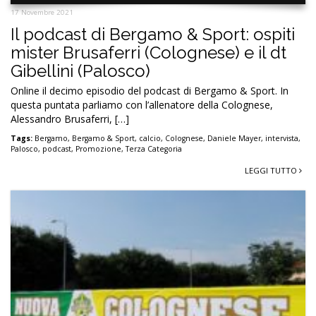
17 Novembre 2021
Il podcast di Bergamo & Sport: ospiti
mister Brusaferri (Colognese) e il dt
Gibellini (Palosco)
Online il decimo episodio del podcast di Bergamo & Sport. In
questa puntata parliamo con l’allenatore della Colognese,
Alessandro Brusaferri, […]
Tags:
Bergamo
,
Bergamo & Sport
,
calcio
,
Colognese
,
Daniele Mayer
,
intervista
,
Palosco
,
podcast
,
Promozione
,
Terza Categoria
LEGGI TUTTO