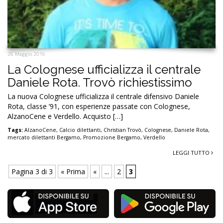
26 Maggio 2016
La Colognese ufficializza il centrale
Daniele Rota. Trovò richiestissimo
La nuova Colognese ufficializza il centrale difensivo Daniele
Rota, classe ’91, con esperienze passate con Colognese,
AlzanoCene e Verdello. Acquisto […]
Tags:
AlzanoCene
,
Calcio dilettanti
,
Christian Trovò
,
Colognese
,
Daniele Rota
,
mercato dilettanti Bergamo
,
Promozione Bergamo
,
Verdello
LEGGI TUTTO
Pagina 3 di 3
« Prima
«
...
2
3