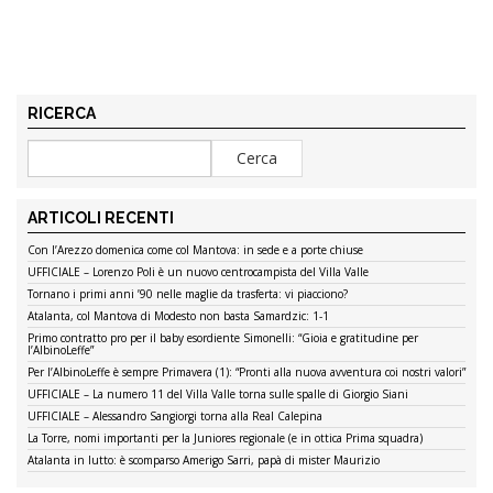
RICERCA
ARTICOLI RECENTI
Con l’Arezzo domenica come col Mantova: in sede e a porte chiuse
UFFICIALE – Lorenzo Poli è un nuovo centrocampista del Villa Valle
Tornano i primi anni ’90 nelle maglie da trasferta: vi piacciono?
Atalanta, col Mantova di Modesto non basta Samardzic: 1-1
Primo contratto pro per il baby esordiente Simonelli: “Gioia e gratitudine per
l’AlbinoLeffe”
Per l’AlbinoLeffe è sempre Primavera (1): “Pronti alla nuova avventura coi nostri valori”
UFFICIALE – La numero 11 del Villa Valle torna sulle spalle di Giorgio Siani
UFFICIALE – Alessandro Sangiorgi torna alla Real Calepina
La Torre, nomi importanti per la Juniores regionale (e in ottica Prima squadra)
Atalanta in lutto: è scomparso Amerigo Sarri, papà di mister Maurizio