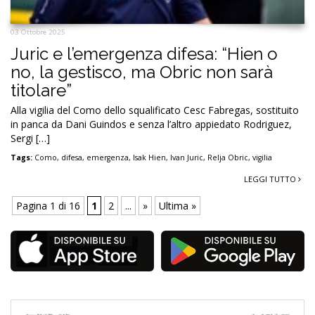
03 Ottobre 2025
Juric e l’emergenza difesa: “Hien o
no, la gestisco, ma Obric non sarà
titolare”
Alla vigilia del Como dello squalificato Cesc Fabregas, sostituito
in panca da Dani Guindos e senza l’altro appiedato Rodriguez,
Sergi […]
Tags:
Como
,
difesa
,
emergenza
,
Isak Hien
,
Ivan Juric
,
Relja Obric
,
vigilia
LEGGI TUTTO
Pagina 1 di 16
1
2
...
»
Ultima »