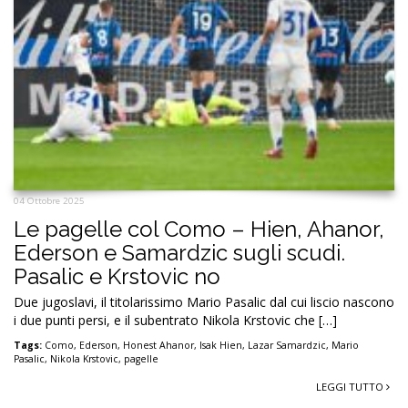
04 Ottobre 2025
Le pagelle col Como – Hien, Ahanor,
Ederson e Samardzic sugli scudi.
Pasalic e Krstovic no
Due jugoslavi, il titolarissimo Mario Pasalic dal cui liscio nascono
i due punti persi, e il subentrato Nikola Krstovic che […]
Tags:
Como
,
Ederson
,
Honest Ahanor
,
Isak Hien
,
Lazar Samardzic
,
Mario
Pasalic
,
Nikola Krstovic
,
pagelle
LEGGI TUTTO