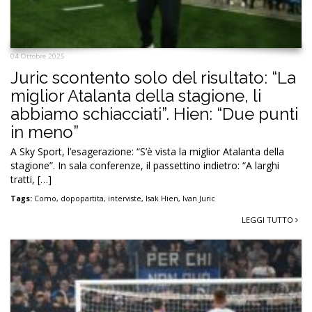
04 Ottobre 2025
Juric scontento solo del risultato: “La
miglior Atalanta della stagione, li
abbiamo schiacciati”. Hien: “Due punti
in meno”
A Sky Sport, l’esagerazione: “S’è vista la miglior Atalanta della
stagione”. In sala conferenze, il passettino indietro: “A larghi
tratti, […]
Tags:
Como
,
dopopartita
,
interviste
,
Isak Hien
,
Ivan Juric
LEGGI TUTTO