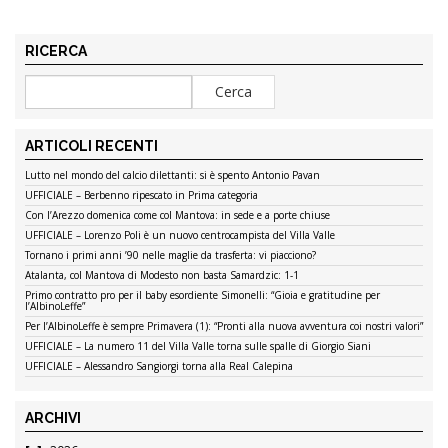
RICERCA
ARTICOLI RECENTI
Lutto nel mondo del calcio dilettanti: si è spento Antonio Pavan
UFFICIALE – Berbenno ripescato in Prima categoria
Con l’Arezzo domenica come col Mantova: in sede e a porte chiuse
UFFICIALE – Lorenzo Poli è un nuovo centrocampista del Villa Valle
Tornano i primi anni ’90 nelle maglie da trasferta: vi piacciono?
Atalanta, col Mantova di Modesto non basta Samardzic: 1-1
Primo contratto pro per il baby esordiente Simonelli: “Gioia e gratitudine per
l’AlbinoLeffe”
Per l’AlbinoLeffe è sempre Primavera (1): “Pronti alla nuova avventura coi nostri valori”
UFFICIALE – La numero 11 del Villa Valle torna sulle spalle di Giorgio Siani
UFFICIALE – Alessandro Sangiorgi torna alla Real Calepina
ARCHIVI