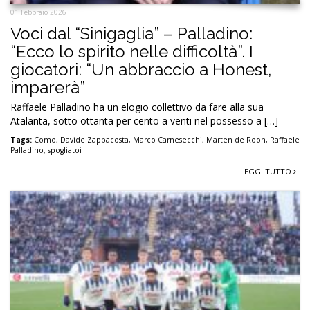
01 Febbraio 2026
Voci dal “Sinigaglia” – Palladino:
“Ecco lo spirito nelle difficoltà”. I
giocatori: “Un abbraccio a Honest,
imparerà”
Raffaele Palladino ha un elogio collettivo da fare alla sua
Atalanta, sotto ottanta per cento a venti nel possesso a […]
Tags:
Como
,
Davide Zappacosta
,
Marco Carnesecchi
,
Marten de Roon
,
Raffaele
Palladino
,
spogliatoi
LEGGI TUTTO