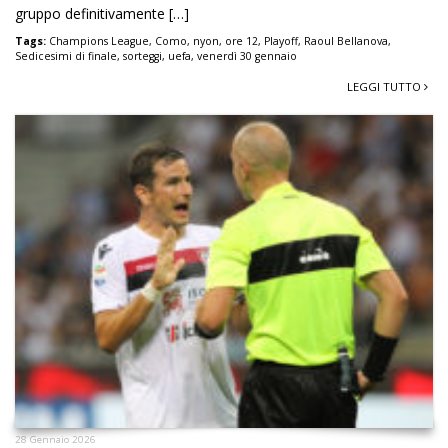
gruppo definitivamente […]
Tags:
Champions League
,
Como
,
nyon
,
ore 12
,
Playoff
,
Raoul Bellanova
,
Sedicesimi di finale
,
sorteggi
,
uefa
,
venerdì 30 gennaio
LEGGI TUTTO
28 Gennaio 2026