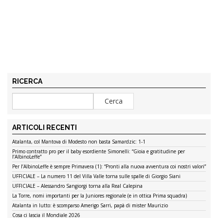
RICERCA
ARTICOLI RECENTI
Atalanta, col Mantova di Modesto non basta Samardzic: 1-1
Primo contratto pro per il baby esordiente Simonelli: “Gioia e gratitudine per
l’AlbinoLeffe”
Per l’AlbinoLeffe è sempre Primavera (1): “Pronti alla nuova avventura coi nostri valori”
UFFICIALE – La numero 11 del Villa Valle torna sulle spalle di Giorgio Siani
UFFICIALE – Alessandro Sangiorgi torna alla Real Calepina
La Torre, nomi importanti per la Juniores regionale (e in ottica Prima squadra)
Atalanta in lutto: è scomparso Amerigo Sarri, papà di mister Maurizio
Cosa ci lascia il Mondiale 2026