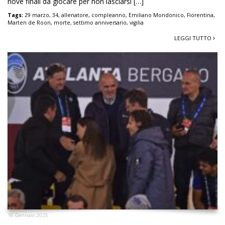
nove finali da giocare per non lasciarsi […]
Tags:
29 marzo
,
34
,
allenatore
,
compleanno
,
Emiliano Mondonico
,
Fiorentina
,
Marten de Roon
,
morte
,
settimo anniversario
,
vigilia
LEGGI TUTTO
16 Gennaio 2025