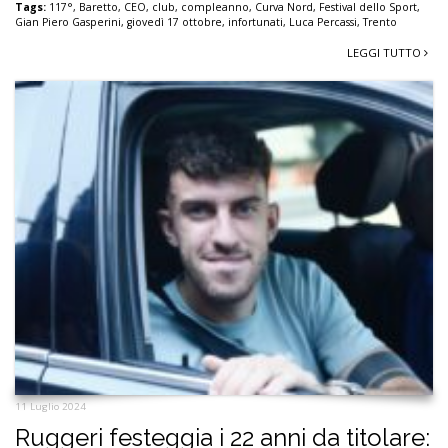
Tags:
117°
,
Baretto
,
CEO
,
club
,
compleanno
,
Curva Nord
,
Festival dello Sport
,
Gian Piero Gasperini
,
giovedì 17 ottobre
,
infortunati
,
Luca Percassi
,
Trento
LEGGI TUTTO
11 Luglio 2024
Ruggeri festeggia i 22 anni da titolare: