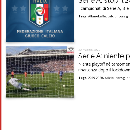
Serie A, stop il 
I campionati di Serie A, B e
Tags:
AlbinoLeffe
,
calcio
,
consigl
20 Maggio 2020
Serie A: niente p
Niente playoff né tantomeno
ripartenza dopo il lockdown 
Tags:
2019-2020
,
calcio
,
consiglio