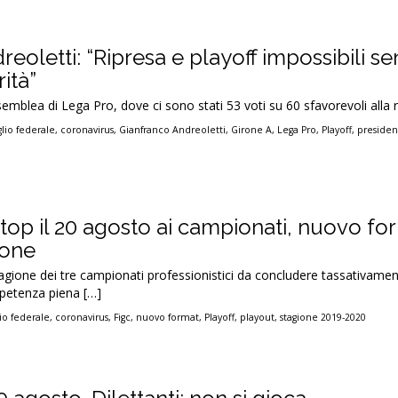
reoletti: “Ripresa e playoff impossibili s
ità”
ssemblea di Lega Pro, dove ci sono stati 53 voti su 60 sfavorevoli alla r
glio federale
,
coronavirus
,
Gianfranco Andreoletti
,
Girone A
,
Lega Pro
,
Playoff
,
presiden
stop il 20 agosto ai campionati, nuovo fo
ione
tagione dei tre campionati professionistici da concludere tassativamen
petenza piena […]
lio federale
,
coronavirus
,
Figc
,
nuovo format
,
Playoff
,
playout
,
stagione 2019-2020