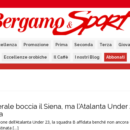
cellenza
Promozione
Prima
Seconda
Terza
Giova
Eccellenze orobiche
Il Caffè
I nostri Blog
Abbonati
erale boccia il Siena, ma l’Atalanta Under
a
scrizione dell’Atalanta Under 23, la squadra B affidata benché non ancora
tinata […]