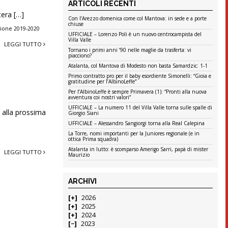
ARTICOLI RECENTI
tera […]
Con l’Arezzo domenica come col Mantova: in sede e a porte
chiuse
gione 2019-2020
UFFICIALE – Lorenzo Poli è un nuovo centrocampista del
Villa Valle
LEGGI TUTTO
Tornano i primi anni ’90 nelle maglie da trasferta: vi
piacciono?
Atalanta, col Mantova di Modesto non basta Samardzic: 1-1
Primo contratto pro per il baby esordiente Simonelli: “Gioia e
gratitudine per l’AlbinoLeffe”
Per l’AlbinoLeffe è sempre Primavera (1): “Pronti alla nuova
avventura coi nostri valori”
UFFICIALE – La numero 11 del Villa Valle torna sulle spalle di
 alla prossima
Giorgio Siani
UFFICIALE – Alessandro Sangiorgi torna alla Real Calepina
La Torre, nomi importanti per la Juniores regionale (e in
ottica Prima squadra)
Atalanta in lutto: è scomparso Amerigo Sarri, papà di mister
LEGGI TUTTO
Maurizio
ARCHIVI
2026
2025
2024
2023