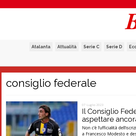
Atalanta
Attualità
Serie C
Serie D
Ec
consiglio federale
07 Luglio 2023
Il Consiglio Fed
aspettare ancor
Non c’è l’ufficialità dell’i
a Francesco Modesto e des