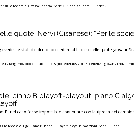
consiglio federale
,
Covisoc
,
ricorso
,
Serie C
,
Siena
,
squadra B
,
Under 23
delle quote. Nervi (Cisanese): “Per le soci
giovedì si è stabilito di non procedere al blocco delle quote giovani. Si
retti
,
Bergamo
,
blocco
,
calcio
,
consiglio federale
,
CRL
,
Eccellenza
,
giovani
,
Lnd
,
Lomb
le: piano B playoff-playout, piano C alg
layoff
o B, nel caso fosse impossibile continuare con la ripresa dei campion
iglio federale
,
Figc
,
Piano B
,
Piano C
,
Playoff
,
playout
,
posizioni
,
Serie B
,
Serie C