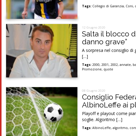
Tags:
Collegio di Garanzia
,
Coni
,
12 Giugno 2020
Salta il blocco 
danno grave”
A sorpresa nel consiglio di 
[…]
Tags:
2000
,
2001
,
2002
,
annate
,
ba
Promozione
,
quote
08 Giugno 2020
Consiglio Federa
AlbinoLeffe ai p
Playoff e playout come pian
soglie. Algoritmo […]
Tags:
AlbinoLeffe
,
algoritmo
,
cons