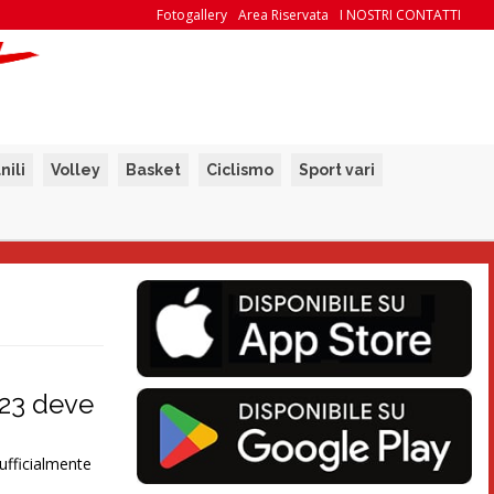
Fotogallery
Area Riservata
I NOSTRI CONTATTI
nili
Volley
Basket
Ciclismo
Sport vari
 23 deve
 ufficialmente