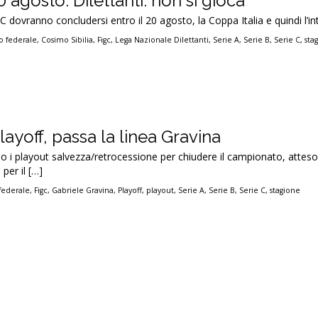
20 agosto. Dilettanti: non si gioca
 C dovranno concludersi entro il 20 agosto, la Coppa Italia e quindi l’in
io federale
,
Cosimo Sibilia
,
Figc
,
Lega Nazionale Dilettanti
,
Serie A
,
Serie B
,
Serie C
,
sta
layoff, passa la linea Gravina
 i playout salvezza/retrocessione per chiudere il campionato, atteso
per il […]
 federale
,
Figc
,
Gabriele Gravina
,
Playoff
,
playout
,
Serie A
,
Serie B
,
Serie C
,
stagione