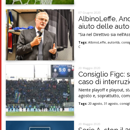
07 Giugno 2020
AlbinoLeffe, And
aiuto delle autor
“Sia nel Direttivo sia nell’A
Tags:
AlbinoLeffe
,
autorità
,
consi
C
20 Maggio 2020
Consiglio Figc: 
caso di interruz
Niente playoff e playout, s
agosto e, soprattutto, com
Tags:
20 agosto
,
31 agosto
,
consig
20 Maggio 2020