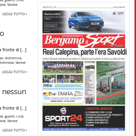
si
,
guariti
,
Lodi
,
siva
,
Varese
LEGGI TUTTO
no
a fronte di […]
si
,
domenica
,
Intensiva
,
Varese
LEGGI TUTTO
i nessun
a fronte di […]
si
,
guariti
,
Lodi
,
siva
,
Varese
LEGGI TUTTO