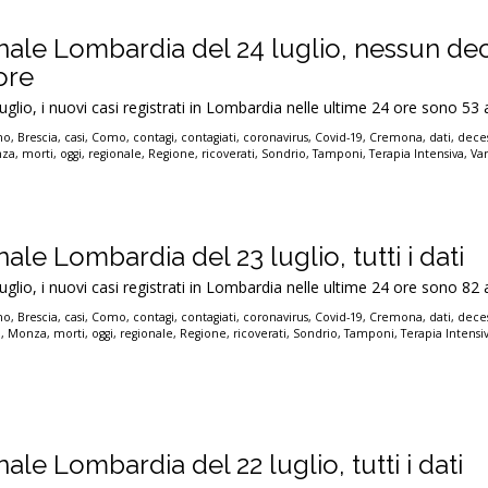
onale Lombardia del 24 luglio, nessun de
ore
luglio, i nuovi casi registrati in Lombardia nelle ultime 24 ore sono 53 
no
,
Brescia
,
casi
,
Como
,
contagi
,
contagiati
,
coronavirus
,
Covid-19
,
Cremona
,
dati
,
deces
za
,
morti
,
oggi
,
regionale
,
Regione
,
ricoverati
,
Sondrio
,
Tamponi
,
Terapia Intensiva
,
Va
ale Lombardia del 23 luglio, tutti i dati
luglio, i nuovi casi registrati in Lombardia nelle ultime 24 ore sono 82 
no
,
Brescia
,
casi
,
Como
,
contagi
,
contagiati
,
coronavirus
,
Covid-19
,
Cremona
,
dati
,
deces
o
,
Monza
,
morti
,
oggi
,
regionale
,
Regione
,
ricoverati
,
Sondrio
,
Tamponi
,
Terapia Intensi
ale Lombardia del 22 luglio, tutti i dati