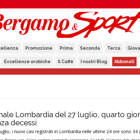
cellenza
Promozione
Prima
Seconda
Terza
Giova
Eccellenze orobiche
Il Caffè
I nostri Blog
Abbonati
onale Lombardia del 27 luglio, quarto gio
za decessi
luglio, i nuovi casi registrati in Lombardia nelle ultime 24 ore sono 34 