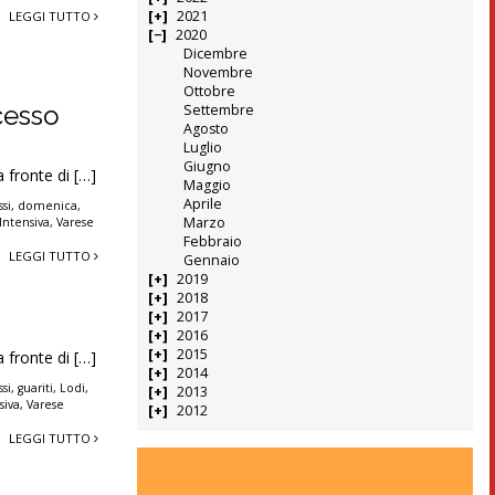
2021
LEGGI TUTTO
2020
Dicembre
Novembre
Ottobre
cesso
Settembre
Agosto
Luglio
Giugno
a fronte di […]
Maggio
Aprile
si
,
domenica
,
Marzo
Intensiva
,
Varese
Febbraio
LEGGI TUTTO
Gennaio
2019
2018
2017
2016
2015
a fronte di […]
2014
si
,
guariti
,
Lodi
,
2013
siva
,
Varese
2012
LEGGI TUTTO