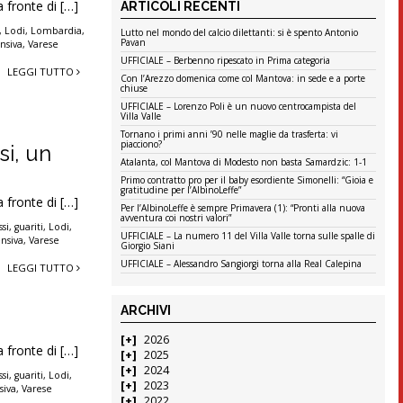
a fronte di […]
ARTICOLI RECENTI
,
Lodi
,
Lombardia
,
Lutto nel mondo del calcio dilettanti: si è spento Antonio
Pavan
nsiva
,
Varese
UFFICIALE – Berbenno ripescato in Prima categoria
LEGGI TUTTO
Con l’Arezzo domenica come col Mantova: in sede e a porte
chiuse
UFFICIALE – Lorenzo Poli è un nuovo centrocampista del
Villa Valle
Tornano i primi anni ’90 nelle maglie da trasferta: vi
piacciono?
si, un
Atalanta, col Mantova di Modesto non basta Samardzic: 1-1
Primo contratto pro per il baby esordiente Simonelli: “Gioia e
gratitudine per l’AlbinoLeffe”
a fronte di […]
Per l’AlbinoLeffe è sempre Primavera (1): “Pronti alla nuova
avventura coi nostri valori”
si
,
guariti
,
Lodi
,
UFFICIALE – La numero 11 del Villa Valle torna sulle spalle di
ensiva
,
Varese
Giorgio Siani
UFFICIALE – Alessandro Sangiorgi torna alla Real Calepina
LEGGI TUTTO
ARCHIVI
2026
a fronte di […]
2025
2024
si
,
guariti
,
Lodi
,
2023
siva
,
Varese
2022