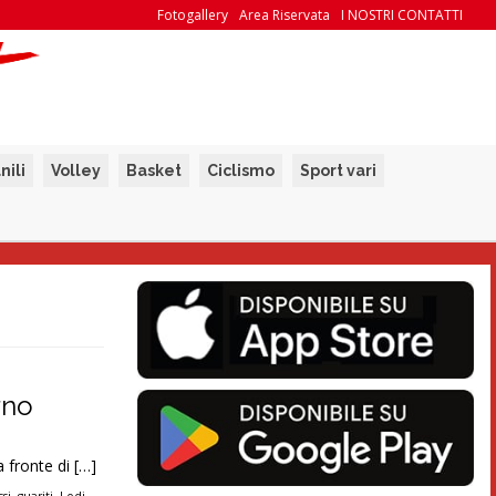
Fotogallery
Area Riservata
I NOSTRI CONTATTI
nili
Volley
Basket
Ciclismo
Sport vari
rno
a fronte di […]