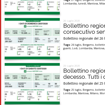
Tags:
27 luglio
,
Bergamo
,
bolletti
Lombardia
,
lunedì
,
Mantova
,
Mil
26 Luglio 2020
Bollettino regio
consecutivo sen
Bollettino regionale del 26 
Tags:
26 luglio
,
Bergamo
,
bolletti
guariti
,
Lodi
,
Lombardia
,
Mantova
25 Luglio 2020
Bollettino regi
decesso. Tutti i 
Bollettino regionale del 25 
Tags:
25 luglio
,
Bergamo
,
bolletti
Lombardia
,
Mantova
,
Milano
,
Mon