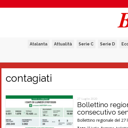
Atalanta
Attualità
Serie C
Serie D
Ec
contagiati
27 Luglio 2020
Bollettino regi
consecutivo sen
Bollettino regionale del 27 