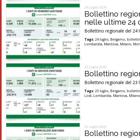
24 Luglio 2020
Bollettino regi
nelle ultime 24 
Bollettino regionale del 24 
Tags:
24 luglio
,
Bergamo
,
bolletti
Lombardia
,
Mantova
,
Milano
,
Mon
23 Luglio 2020
Bollettino region
Bollettino regionale del 23 
Tags:
23 luglio
,
Bergamo
,
bolletti
Lodi
,
Lombardia
,
Mantova
,
Milan
22 Luglio 2020
Bollettino region