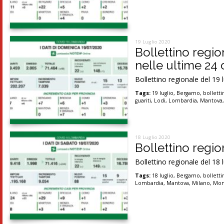
19 Luglio 2020
Bollettino regi
nelle ultime 24 o
Bollettino regionale del 19 
Tags:
19 luglio
,
Bergamo
,
bolletti
guariti
,
Lodi
,
Lombardia
,
Mantova
18 Luglio 2020
Bollettino region
Bollettino regionale del 18 
Tags:
18 luglio
,
Bergamo
,
bolletti
Lombardia
,
Mantova
,
Milano
,
Mon