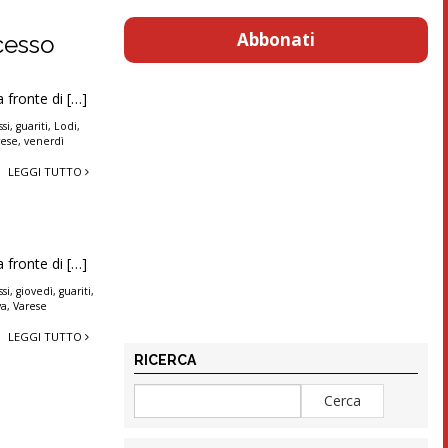
Abbonati
cesso
a fronte di […]
si
,
guariti
,
Lodi
,
rese
,
venerdì
LEGGI TUTTO
a fronte di […]
si
,
giovedì
,
guariti
,
va
,
Varese
LEGGI TUTTO
RICERCA