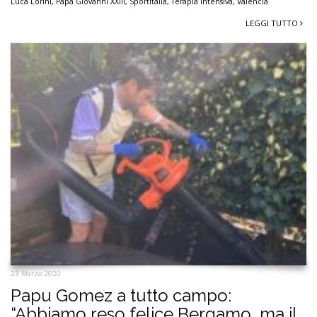
Luca Lorini
,
Papa Giovanni XXIII
,
Sportitalia
,
Terapia Intensiva
,
Valencia
LEGGI TUTTO
23 Marzo 2020
Papu Gomez a tutto campo:
“Abbiamo reso felice Bergamo, ma il