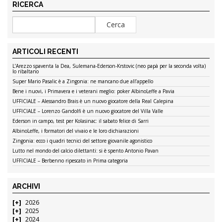
RICERCA
ARTICOLI RECENTI
L’Arezzo spaventa la Dea, Sulemana-Ederson-Krstovic (neo papà per la seconda volta)
lo ribaltano
Super Mario Pasalic è a Zingonia: ne mancano due all’appello
Bene i nuovi, i Primavera e i veterani meglio: poker AlbinoLeffe a Pavia
UFFICIALE – Alessandro Brais è un nuovo giocatore della Real Calepina
UFFICIALE – Lorenzo Gandolfi è un nuovo giocatore del Villa Valle
Ederson in campo, test per Kolasinac: il sabato felice di Sarri
AlbinoLeffe, i formatori del vivaio e le loro dichiarazioni
Zingonia: ecco i quadri tecnici del settore giovanile agonistico
Lutto nel mondo del calcio dilettanti: si è spento Antonio Pavan
UFFICIALE – Berbenno ripescato in Prima categoria
ARCHIVI
2026
2025
2024