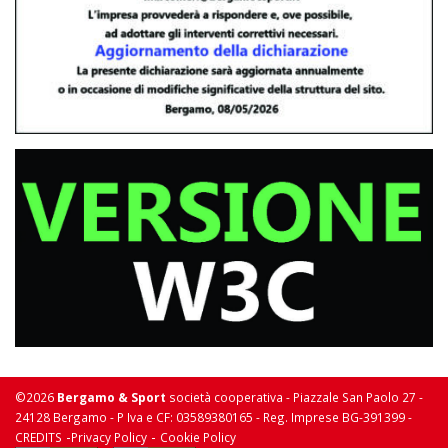
©2026
Bergamo & Sport
società cooperativa - Piazzale San Paolo 27 -
24128 Bergamo - P Iva e CF: 03589380165 - Reg. Imprese BG-391399 -
-
-
CREDITS
Privacy Policy
Cookie Policy