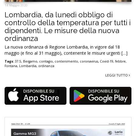
14 Maggio 2020
Lombardia, da lunedì obbligo di
controllo della temperatura per tutti i
dipendenti. Le misure della nuova
ordinanza
La nuova ordinanza di Regione Lombardia, in vigore dal 18
maggio (e fino al 31 maggio), contenente le misure urgenti […]
Tags:
37.5
,
Bergamo
,
contagio
,
contenimento
,
coronavirus
,
Covid-19
,
febbre
,
Fontana
,
Lombardia
,
ordinanza
LEGGI TUTTO