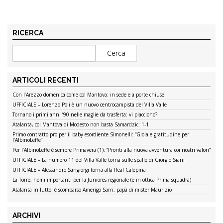
RICERCA
ARTICOLI RECENTI
Con l’Arezzo domenica come col Mantova: in sede e a porte chiuse
UFFICIALE – Lorenzo Poli è un nuovo centrocampista del Villa Valle
Tornano i primi anni ’90 nelle maglie da trasferta: vi piacciono?
Atalanta, col Mantova di Modesto non basta Samardzic: 1-1
Primo contratto pro per il baby esordiente Simonelli: “Gioia e gratitudine per
l’AlbinoLeffe”
Per l’AlbinoLeffe è sempre Primavera (1): “Pronti alla nuova avventura coi nostri valori”
UFFICIALE – La numero 11 del Villa Valle torna sulle spalle di Giorgio Siani
UFFICIALE – Alessandro Sangiorgi torna alla Real Calepina
La Torre, nomi importanti per la Juniores regionale (e in ottica Prima squadra)
Atalanta in lutto: è scomparso Amerigo Sarri, papà di mister Maurizio
ARCHIVI