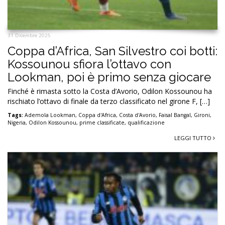
31 Dicembre 2025
Coppa d’Africa, San Silvestro coi botti:
Kossounou sfiora l’ottavo con
Lookman, poi è primo senza giocare
Finché è rimasta sotto la Costa d’Avorio, Odilon Kossounou ha
rischiato l’ottavo di finale da terzo classificato nel girone F, […]
Tags:
Ademola Lookman
,
Coppa d'Africa
,
Costa d'Avorio
,
Faisal Bangal
,
Gironi
,
Nigeria
,
Odilon Kossounou
,
prime classificate
,
qualificazione
LEGGI TUTTO