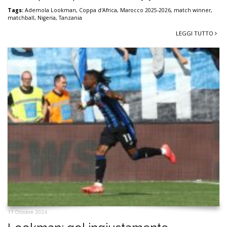
Tags:
Ademola Lookman
,
Coppa d'Africa
,
Marocco 2025-2026
,
match winner
,
matchball
,
Nigeria
,
Tanzania
LEGGI TUTTO
11 Ottobre 2024