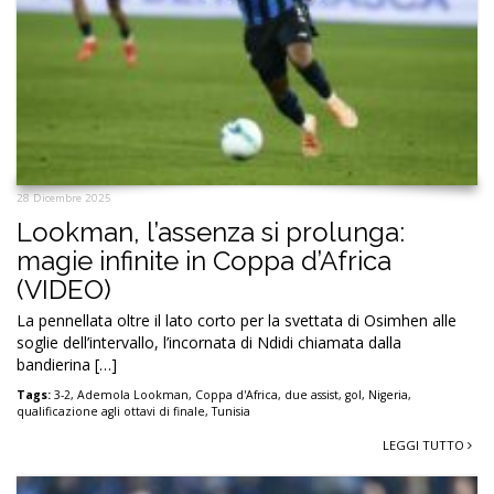
28 Dicembre 2025
Lookman, l’assenza si prolunga:
magie infinite in Coppa d’Africa
(VIDEO)
La pennellata oltre il lato corto per la svettata di Osimhen alle
soglie dell’intervallo, l’incornata di Ndidi chiamata dalla
bandierina […]
Tags:
3-2
,
Ademola Lookman
,
Coppa d'Africa
,
due assist
,
gol
,
Nigeria
,
qualificazione agli ottavi di finale
,
Tunisia
LEGGI TUTTO