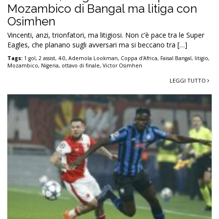
Mozambico di Bangal ma litiga con
Osimhen
Vincenti, anzi, trionfatori, ma litigiosi. Non c’è pace tra le Super
Eagles, che planano sugli avversari ma si beccano tra […]
Tags:
1 gol
,
2 assist
,
4-0
,
Ademola Lookman
,
Coppa d'Africa
,
Faisal Bangal
,
litigio
,
Mozambico
,
Nigeria
,
ottavo di finale
,
Victor Osimhen
LEGGI TUTTO