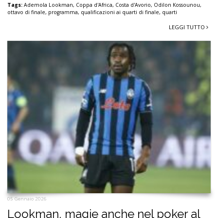
Tags:
Ademola Lookman
,
Coppa d'Africa
,
Costa d'Avorio
,
Odilon Kossounou
,
ottavo di finale
,
programma
,
qualificazioni ai quarti di finale
,
quarti
LEGGI TUTTO
05 Gennaio 2026
Lookman, magie anche nel poker al