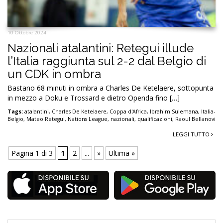
10 Ottobre 2024
Nazionali atalantini: Retegui illude
l’Italia raggiunta sul 2-2 dal Belgio di
un CDK in ombra
Bastano 68 minuti in ombra a Charles De Ketelaere, sottopunta
in mezzo a Doku e Trossard e dietro Openda fino […]
Tags:
atalantini
,
Charles De Ketelaere
,
Coppa d'Africa
,
Ibrahim Sulemana
,
Italia-
Belgio
,
Mateo Retegui
,
Nations League
,
nazionali
,
qualificazioni
,
Raoul Bellanovi
LEGGI TUTTO
Pagina 1 di 3
1
2
...
»
Ultima »