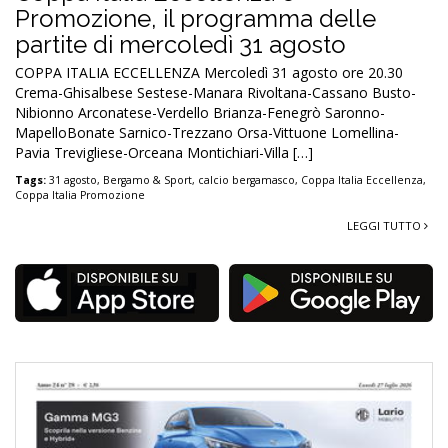
Promozione, il programma delle
partite di mercoledì 31 agosto
COPPA ITALIA ECCELLENZA Mercoledì 31 agosto ore 20.30
Crema-Ghisalbese Sestese-Manara Rivoltana-Cassano Busto-
Nibionno Arconatese-Verdello Brianza-Fenegrò Saronno-
MapelloBonate Sarnico-Trezzano Orsa-Vittuone Lomellina-
Pavia Trevigliese-Orceana Montichiari-Villa […]
Tags:
31 agosto
,
Bergamo & Sport
,
calcio bergamasco
,
Coppa Italia Eccellenza
,
Coppa Italia Promozione
LEGGI TUTTO