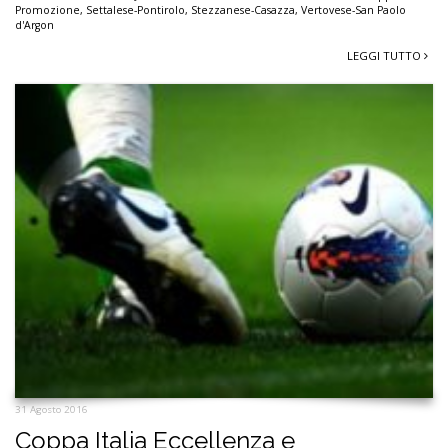
Promozione
,
Settalese-Pontirolo
,
Stezzanese-Casazza
,
Vertovese-San Paolo
d'Argon
LEGGI TUTTO
31 Agosto 2016
Coppa Italia Eccellenza e