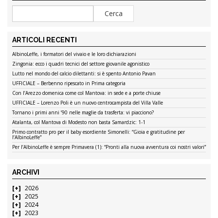
ARTICOLI RECENTI
AlbinoLeffe, i formatori del vivaio e le loro dichiarazioni
Zingonia: ecco i quadri tecnici del settore giovanile agonistico
Lutto nel mondo del calcio dilettanti: si è spento Antonio Pavan
UFFICIALE – Berbenno ripescato in Prima categoria
Con l’Arezzo domenica come col Mantova: in sede e a porte chiuse
UFFICIALE – Lorenzo Poli è un nuovo centrocampista del Villa Valle
Tornano i primi anni ’90 nelle maglie da trasferta: vi piacciono?
Atalanta, col Mantova di Modesto non basta Samardzic: 1-1
Primo contratto pro per il baby esordiente Simonelli: “Gioia e gratitudine per
l’AlbinoLeffe”
Per l’AlbinoLeffe è sempre Primavera (1): “Pronti alla nuova avventura coi nostri valori”
ARCHIVI
2026
2025
2024
2023