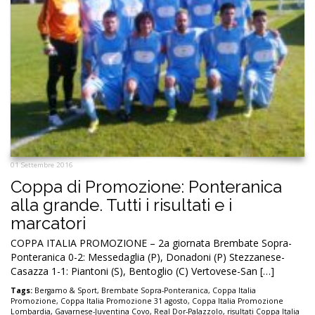
01 Settembre 2016
Coppa di Promozione: Ponteranica
alla grande. Tutti i risultati e i
marcatori
COPPA ITALIA PROMOZIONE – 2a giornata Brembate Sopra-
Ponteranica 0-2: Messedaglia (P), Donadoni (P) Stezzanese-
Casazza 1-1: Piantoni (S), Bentoglio (C) Vertovese-San […]
Tags:
Bergamo & Sport
,
Brembate Sopra-Ponteranica
,
Coppa Italia
Promozione
,
Coppa Italia Promozione 31 agosto
,
Coppa Italia Promozione
Lombardia
,
Gavarnese-Juventina Covo
,
Real Dor-Palazzolo
,
risultati Coppa Italia