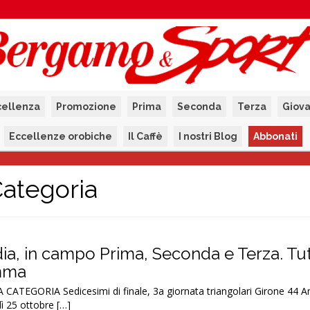
cellenza
Promozione
Prima
Seconda
Terza
Giova
Eccellenze orobiche
Il Caffè
I nostri Blog
Abbonati
ategoria
, in campo Prima, Seconda e Terza. Tut
amma
EGORIA Sedicesimi di finale, 3a giornata triangolari Girone 44 Am
dì 25 ottobre […]