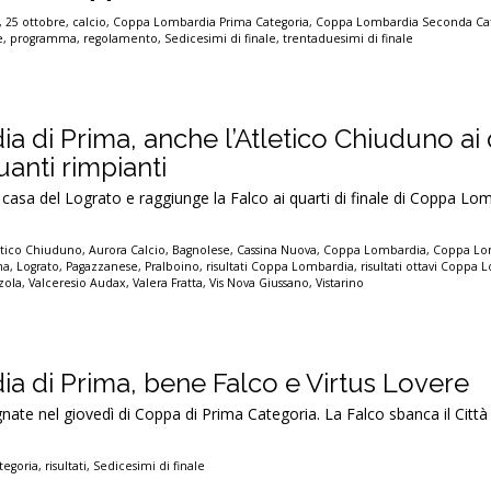
,
25 ottobre
,
calcio
,
Coppa Lombardia Prima Categoria
,
Coppa Lombardia Seconda Cat
e
,
programma
,
regolamento
,
Sedicesimi di finale
,
trentaduesimi di finale
 di Prima, anche l’Atletico Chiuduno ai q
anti rimpianti
 casa del Lograto e raggiunge la Falco ai quarti di finale di Coppa Lo
etico Chiuduno
,
Aurora Calcio
,
Bagnolese
,
Cassina Nuova
,
Coppa Lombardia
,
Coppa Lo
na
,
Lograto
,
Pagazzanese
,
Pralboino
,
risultati Coppa Lombardia
,
risultati ottavi Coppa
zola
,
Valceresio Audax
,
Valera Fratta
,
Vis Nova Giussano
,
Vistarino
 di Prima, bene Falco e Virtus Lovere
te nel giovedì di Coppa di Prima Categoria. La Falco sbanca il Città
tegoria
,
risultati
,
Sedicesimi di finale