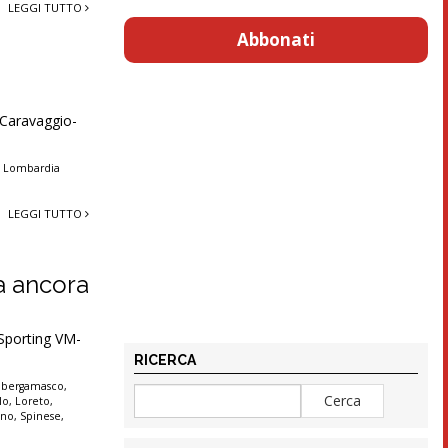
LEGGI TUTTO
Abbonati
 Caravaggio-
 Lombardia
LEGGI TUTTO
na ancora
Sporting VM-
RICERCA
o bergamasco
,
lo
,
Loreto
,
ino
,
Spinese
,