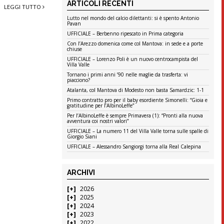
ARTICOLI RECENTI
LEGGI TUTTO
Lutto nel mondo del calcio dilettanti: si è spento Antonio
Pavan
UFFICIALE – Berbenno ripescato in Prima categoria
Con l’Arezzo domenica come col Mantova: in sede e a porte
chiuse
UFFICIALE – Lorenzo Poli è un nuovo centrocampista del
Villa Valle
Tornano i primi anni ’90 nelle maglie da trasferta: vi
piacciono?
Atalanta, col Mantova di Modesto non basta Samardzic: 1-1
Primo contratto pro per il baby esordiente Simonelli: “Gioia e
gratitudine per l’AlbinoLeffe”
Per l’AlbinoLeffe è sempre Primavera (1): “Pronti alla nuova
avventura coi nostri valori”
UFFICIALE – La numero 11 del Villa Valle torna sulle spalle di
Giorgio Siani
UFFICIALE – Alessandro Sangiorgi torna alla Real Calepina
ARCHIVI
2026
2025
2024
2023
2022