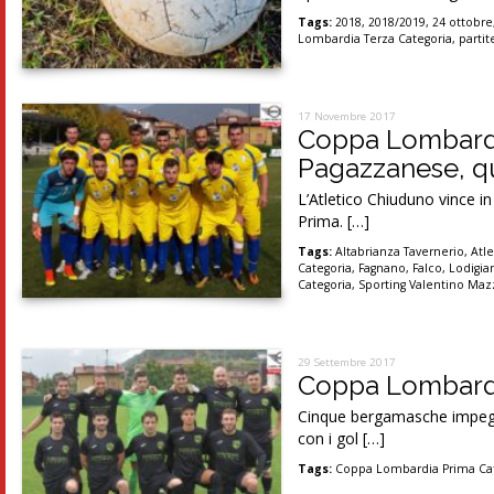
Tags:
2018
,
2018/2019
,
24 ottobre
Lombardia Terza Categoria
,
partit
17 Novembre 2017
Coppa Lombardia
Pagazzanese, qu
L’Atletico Chiuduno vince in
Prima. […]
Tags:
Altabrianza Tavernerio
,
Atl
Categoria
,
Fagnano
,
Falco
,
Lodigia
Categoria
,
Sporting Valentino Maz
29 Settembre 2017
Coppa Lombardia
Cinque bergamasche impegna
con i gol […]
Tags:
Coppa Lombardia Prima Ca