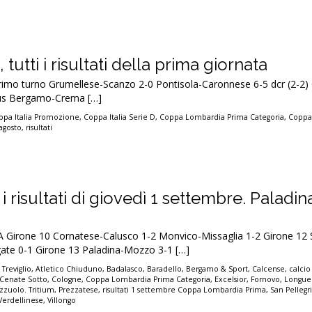
 tutti i risultati della prima giornata
imo turno Grumellese-Scanzo 2-0 Pontisola-Caronnese 6-5 dcr (2-2)
rtus Bergamo-Crema […]
ppa Italia Promozione
,
Coppa Italia Serie D
,
Coppa Lombardia Prima Categoria
,
Coppa
agosto
,
risultati
i risultati di giovedì 1 settembre. Paladi
rone 10 Cornatese-Calusco 1-2 Monvico-Missaglia 1-2 Girone 12 
ate 0-1 Girone 13 Paladina-Mozzo 3-1 […]
 Treviglio
,
Atletico Chiuduno
,
Badalasco
,
Baradello
,
Bergamo & Sport
,
Calcense
,
calci
Cenate Sotto
,
Cologne
,
Coppa Lombardia Prima Categoria
,
Excelsior
,
Fornovo
,
Longue
zzuolo. Tritium
,
Prezzatese
,
risultati 1 settembre Coppa Lombardia Prima
,
San Pellegr
Verdellinese
,
Villongo