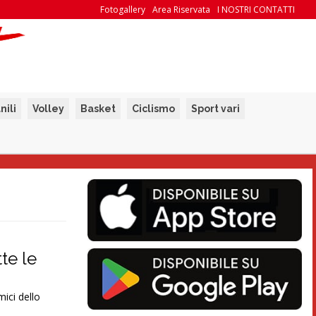
Fotogallery
Area Riservata
I NOSTRI CONTATTI
nili
Volley
Basket
Ciclismo
Sport vari
te le
ici dello