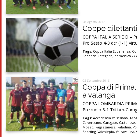
28 Agosto 2017
Coppe dilettanti,
COPPA ITALIA SERIE D – Pr
Pro Sesto 4-3 dcr (1-1) Vi
Tags:
Coppa Italia Eccellenza
,
Co
Seconda Categoria
,
domenica 27 
02 Settembre 2016
Coppa di Prima, 
a valanga
COPPA LOMBARDIA PRIMA Gi
Pozzuolo 3-1 Tritium-Carug
Tags:
Accademia Valseriana
,
Acos
Calvenzano
,
Carugate
,
Castellese
,
Mozzo
,
Pagazzanese
,
Paladina
,
Po
Sporting
,
Valcalepio
,
Valcavallina
,