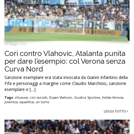
09 Maggio 2023
Cori contro Vlahovic, Atalanta punita
per dare l’esempio: col Verona senza
Curva Nord
Sanzione esemplare era stata invocata da Gianni Infantino della
Fifa e personaggi a margine come Claudio Marchisio, sanzione
esemplare e […]
Tags:
chiusura
,
cori razzisti
,
Dusan Vlahovic
,
Giudice Sportivo
,
Hellas Verona
,
Juventus
,
squalifica
,
un turno
LEGGI TUTTO