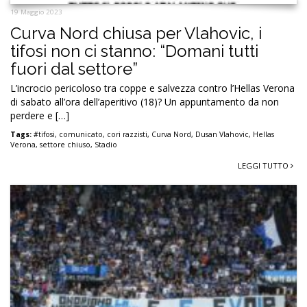
19 Maggio 2023
Curva Nord chiusa per Vlahovic, i
tifosi non ci stanno: “Domani tutti
fuori dal settore”
L’incrocio pericoloso tra coppe e salvezza contro l’Hellas Verona
di sabato all’ora dell’aperitivo (18)? Un appuntamento da non
perdere e […]
Tags:
#tifosi
,
comunicato
,
cori razzisti
,
Curva Nord
,
Dusan Vlahovic
,
Hellas
Verona
,
settore chiuso
,
Stadio
LEGGI TUTTO