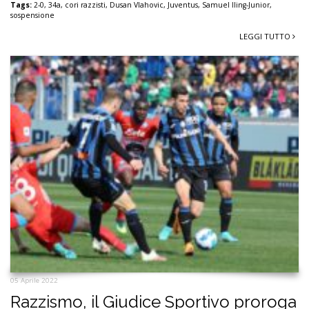
Tags:
2-0
,
34a
,
cori razzisti
,
Dusan Vlahovic
,
Juventus
,
Samuel Iling-Junior
,
sospensione
LEGGI TUTTO
05 Aprile 2022
Razzismo, il Giudice Sportivo proroga