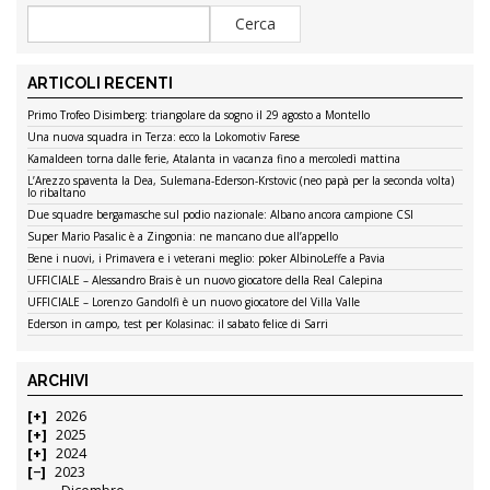
ARTICOLI RECENTI
Primo Trofeo Disimberg: triangolare da sogno il 29 agosto a Montello
Una nuova squadra in Terza: ecco la Lokomotiv Farese
Kamaldeen torna dalle ferie, Atalanta in vacanza fino a mercoledì mattina
L’Arezzo spaventa la Dea, Sulemana-Ederson-Krstovic (neo papà per la seconda volta)
lo ribaltano
Due squadre bergamasche sul podio nazionale: Albano ancora campione CSI
Super Mario Pasalic è a Zingonia: ne mancano due all’appello
Bene i nuovi, i Primavera e i veterani meglio: poker AlbinoLeffe a Pavia
UFFICIALE – Alessandro Brais è un nuovo giocatore della Real Calepina
UFFICIALE – Lorenzo Gandolfi è un nuovo giocatore del Villa Valle
Ederson in campo, test per Kolasinac: il sabato felice di Sarri
ARCHIVI
2026
2025
2024
2023