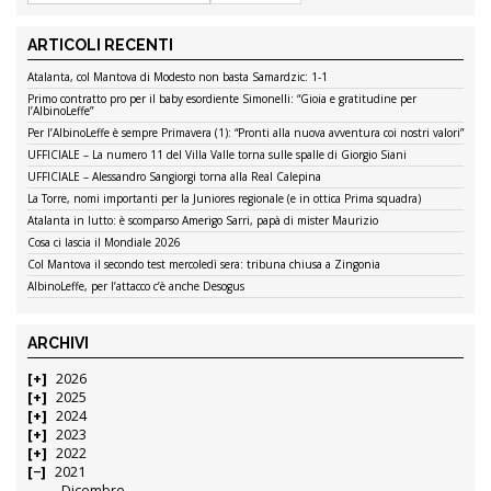
ARTICOLI RECENTI
Atalanta, col Mantova di Modesto non basta Samardzic: 1-1
Primo contratto pro per il baby esordiente Simonelli: “Gioia e gratitudine per
l’AlbinoLeffe”
Per l’AlbinoLeffe è sempre Primavera (1): “Pronti alla nuova avventura coi nostri valori”
UFFICIALE – La numero 11 del Villa Valle torna sulle spalle di Giorgio Siani
UFFICIALE – Alessandro Sangiorgi torna alla Real Calepina
La Torre, nomi importanti per la Juniores regionale (e in ottica Prima squadra)
Atalanta in lutto: è scomparso Amerigo Sarri, papà di mister Maurizio
Cosa ci lascia il Mondiale 2026
Col Mantova il secondo test mercoledì sera: tribuna chiusa a Zingonia
AlbinoLeffe, per l’attacco c’è anche Desogus
ARCHIVI
2026
2025
2024
2023
2022
2021
Dicembre