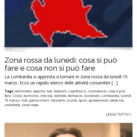
12 Marzo 2021
Zona rossa da lunedì: cosa si può
fare e cosa non si può fare
La Lombardia si appresta a tornare in zona rossa da lunedì 15
marzo. Ecco un rapido elenco delle attività consentite […]
Tags:
alimentari
,
asporto
,
bar
,
barbieri
,
coprifuoco
,
coronavirus
,
cosa si può
fare
,
Covid
,
domicilio
,
edicola
,
estetisti
,
farmacie
,
lockdown
,
Lombardia
,
lunedì.
15 marzo
,
nidi
,
parrucchieri
,
ristoranti
,
scuole
,
sport
,
spostamenti
,
tabaccai
,
università
,
zona rossa
LEGGI TUTTO