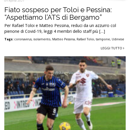
01 Aprile 2021
Fiato sospeso per Toloi e Pessina:
“Aspettiamo l’ATS di Bergamo”
Per Rafael Toloi e Matteo Pessina, reduci da un azzurro col
pienone di Covid-19, leggi 4 membri dello staff più […]
Tags:
coronavirus
,
isolamento
,
Matteo Pessina
,
Rafael Toloi
,
tampone
,
Udinese
LEGGI TUTTO