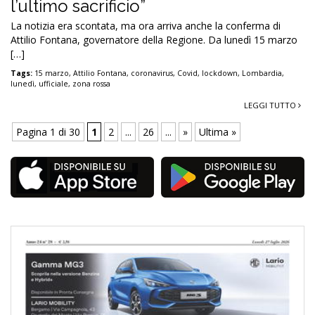
l’ultimo sacrificio”
La notizia era scontata, ma ora arriva anche la conferma di
Attilio Fontana, governatore della Regione. Da lunedì 15 marzo
[…]
Tags:
15 marzo
,
Attilio Fontana
,
coronavirus
,
Covid
,
lockdown
,
Lombardia
,
lunedì
,
ufficiale
,
zona rossa
LEGGI TUTTO
Pagina 1 di 30
1
2
...
26
...
»
Ultima »