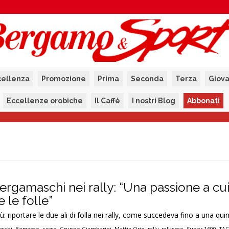
cellenza
Promozione
Prima
Seconda
Terza
Giova
Eccellenze orobiche
Il Caffè
I nostri Blog
Abbonati
ergamaschi nei rally: “Una passione a cui
 le folle”
ù: riportare le due ali di folla nei rally, come succedeva fino a una qui