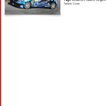
Tags:
Alessandro Casano
,
Bergam
Twister Corse