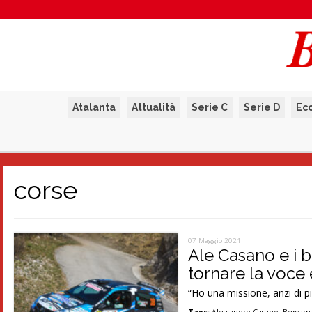
Atalanta
Attualità
Serie C
Serie D
Ec
corse
07 Maggio 2021
Ale Casano e i b
tornare la voce e
“Ho una missione, anzi di pi