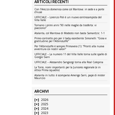
ARTICOLI RECENTI
Con l’Arezzo domenica come col Mantova: in sede e a porte
chiuse
UFFICIALE – Lorenzo Poli è un nuovo centrocampista del
Villa Valle
Tornano i primi anni ’90 nelle maglie da trasferta: vi
piacciono?
Atalanta, col Mantova di Modesto non basta Samardzic: 1-1
Primo contratto pro per il baby esordiente Simonelli: “Gioia e
gratitudine per l’AlbinoLeffe”
Per l’AlbinoLeffe è sempre Primavera (1): “Pronti alla nuova
avventura coi nostri valori”
UFFICIALE – La numero 11 del Villa Valle torna sulle spalle di
Giorgio Siani
UFFICIALE – Alessandro Sangiorgi torna alla Real Calepina
La Torre, nomi importanti per la Juniores regionale (e in
ottica Prima squadra)
Atalanta in lutto: è scomparso Amerigo Sarri, papà di mister
Maurizio
ARCHIVI
2026
2025
2024
2023