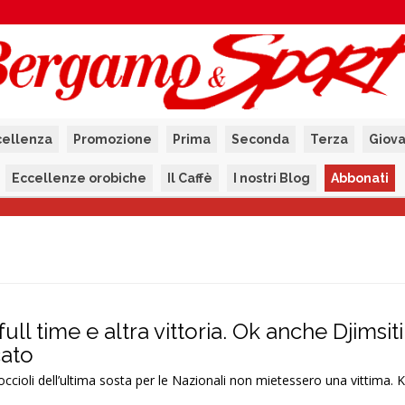
cellenza
Promozione
Prima
Seconda
Terza
Giova
Eccellenze orobiche
Il Caffè
I nostri Blog
Abbonati
full time e altra vittoria. Ok anche Djimsiti
cato
occioli dell’ultima sosta per le Nazionali non mietessero una vittima. K