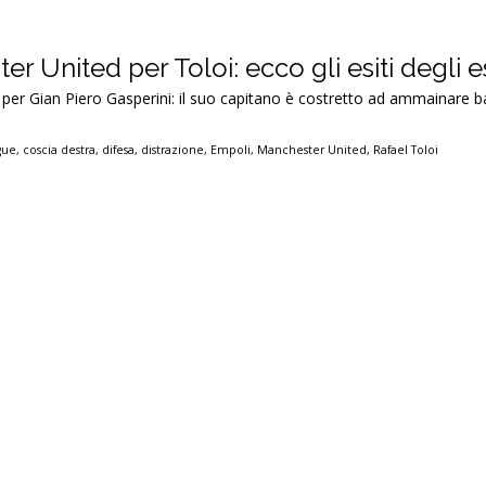
r United per Toloi: ecco gli esiti degli 
sa per Gian Piero Gasperini: il suo capitano è costretto ad ammainare 
gue
,
coscia destra
,
difesa
,
distrazione
,
Empoli
,
Manchester United
,
Rafael Toloi