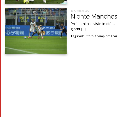
18 Ottobre 2021
Niente Mancheste
Problemi alle viste in dife
giorni […]
Tags:
adduttore
,
Champions Lea