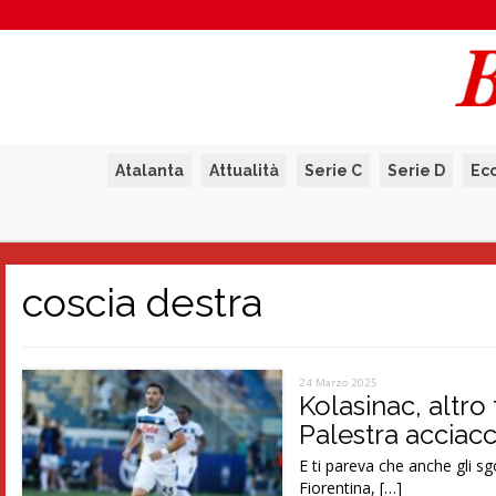
Atalanta
Attualità
Serie C
Serie D
Ec
coscia destra
24 Marzo 2025
Kolasinac, altro 
Palestra acciac
E ti pareva che anche gli sg
Fiorentina, […]