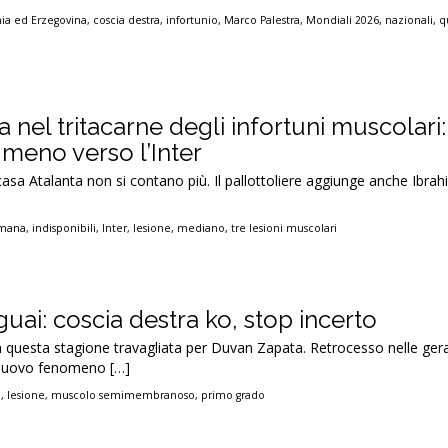
ia ed Erzegovina
,
coscia destra
,
infortunio
,
Marco Palestra
,
Mondiali 2026
,
nazionali
,
q
nel tritacarne degli infortuni muscolari:
n meno verso l’Inter
casa Atalanta non si contano più. Il pallottoliere aggiunge anche Ibr
emana
,
indisponibili
,
Inter
,
lesione
,
mediano
,
tre lesioni muscolari
uai: coscia destra ko, stop incerto
 questa stagione travagliata per Duvan Zapata. Retrocesso nelle ger
 nuovo fenomeno […]
a
,
lesione
,
muscolo semimembranoso
,
primo grado