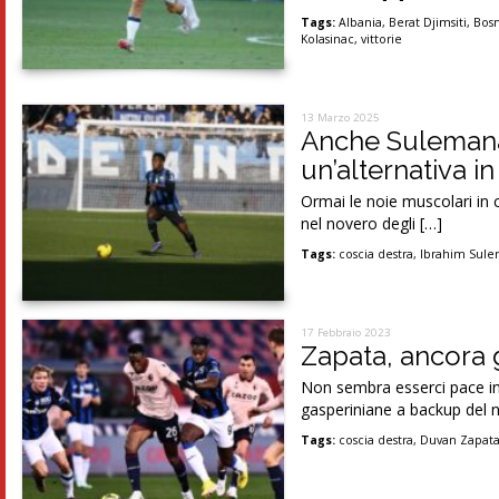
Tags:
Albania
,
Berat Djimsiti
,
Bosn
Kolasinac
,
vittorie
13 Marzo 2025
Anche Sulemana 
un’alternativa i
Ormai le noie muscolari in 
nel novero degli […]
Tags:
coscia destra
,
Ibrahim Sul
17 Febbraio 2023
Zapata, ancora g
Non sembra esserci pace in
gasperiniane a backup del
Tags:
coscia destra
,
Duvan Zapat