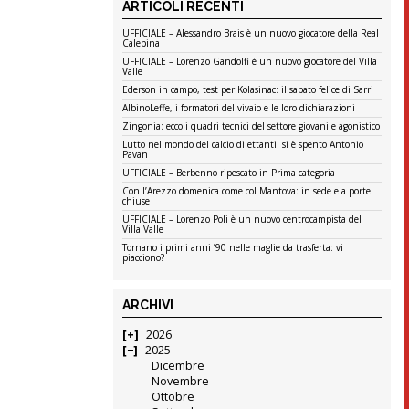
ARTICOLI RECENTI
UFFICIALE – Alessandro Brais è un nuovo giocatore della Real
Calepina
UFFICIALE – Lorenzo Gandolfi è un nuovo giocatore del Villa
Valle
Ederson in campo, test per Kolasinac: il sabato felice di Sarri
AlbinoLeffe, i formatori del vivaio e le loro dichiarazioni
Zingonia: ecco i quadri tecnici del settore giovanile agonistico
Lutto nel mondo del calcio dilettanti: si è spento Antonio
Pavan
UFFICIALE – Berbenno ripescato in Prima categoria
Con l’Arezzo domenica come col Mantova: in sede e a porte
chiuse
UFFICIALE – Lorenzo Poli è un nuovo centrocampista del
Villa Valle
Tornano i primi anni ’90 nelle maglie da trasferta: vi
piacciono?
ARCHIVI
2026
2025
Dicembre
Novembre
Ottobre