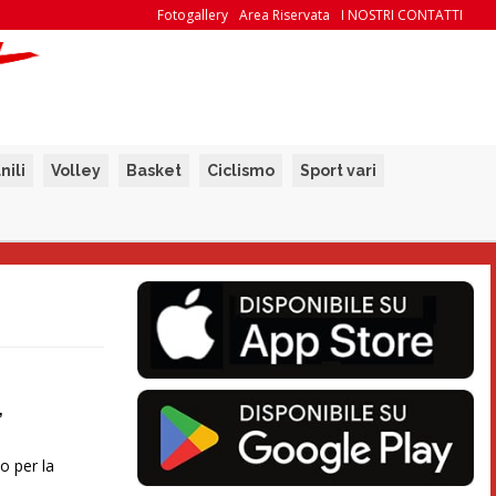
Fotogallery
Area Riservata
I NOSTRI CONTATTI
nili
Volley
Basket
Ciclismo
Sport vari
,
o per la