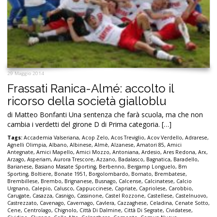
29 Maggio 2014
Frassati Ranica-Almé: accolto il
ricorso della società gialloblu
di Matteo Bonfanti Una sentenza che farà scuola, ma che non
cambia i verdetti del girone D di Prima categoria. […]
Tags:
Accademia Valseriana
,
Acop Zelo
,
Acos Treviglio
,
Acov Verdello
,
Adrarese
,
Agnelli Olimpia
,
Albano
,
Albinese
,
Almè
,
Alzanese
,
Amatori 85
,
Amici
Antegnate
,
Amici Mapello
,
Amici Mozzo
,
Antoniana
,
Ardesio
,
Ares Redona
,
Arx
,
Arzago
,
Asperiam
,
Aurora Trescore
,
Azzano
,
Badalasco
,
Bagnatica
,
Baradello
,
Barianese
,
Basiano Masate Sporting
,
Berbenno
,
Bergamp Longuelo
,
Bm
Sporting
,
Boltiere
,
Bonate 1951
,
Borgolombardo
,
Bornato
,
Brembatese
,
Brembillese
,
Brembo
,
Brignanese
,
Busnago
,
Calcense
,
Calcinatese
,
Calcio
Urgnano
,
Calepio
,
Calusco
,
Cappuccinese
,
Capriate
,
Capriolese
,
Carobbio
,
Carugate
,
Casazza
,
Casnigo
,
Cassinone
,
Castel Rozzone
,
Castellese
,
Castelnuovo
,
Castrezzato
,
Cavenago
,
Cavernago
,
Cavlera
,
Cazzaghese
,
Celadina
,
Cenate Sotto
,
Cene
,
Centrolago
,
Chignolo
,
Città Di Dalmine
,
Città Di Segrate
,
Cividatese
,