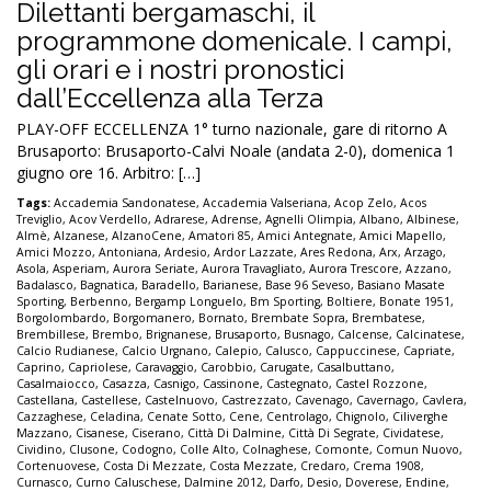
Dilettanti bergamaschi, il
programmone domenicale. I campi,
gli orari e i nostri pronostici
dall’Eccellenza alla Terza
PLAY-OFF ECCELLENZA 1° turno nazionale, gare di ritorno A
Brusaporto: Brusaporto-Calvi Noale (andata 2-0), domenica 1
giugno ore 16. Arbitro: […]
Tags:
Accademia Sandonatese
,
Accademia Valseriana
,
Acop Zelo
,
Acos
Treviglio
,
Acov Verdello
,
Adrarese
,
Adrense
,
Agnelli Olimpia
,
Albano
,
Albinese
,
Almè
,
Alzanese
,
AlzanoCene
,
Amatori 85
,
Amici Antegnate
,
Amici Mapello
,
Amici Mozzo
,
Antoniana
,
Ardesio
,
Ardor Lazzate
,
Ares Redona
,
Arx
,
Arzago
,
Asola
,
Asperiam
,
Aurora Seriate
,
Aurora Travagliato
,
Aurora Trescore
,
Azzano
,
Badalasco
,
Bagnatica
,
Baradello
,
Barianese
,
Base 96 Seveso
,
Basiano Masate
Sporting
,
Berbenno
,
Bergamp Longuelo
,
Bm Sporting
,
Boltiere
,
Bonate 1951
,
Borgolombardo
,
Borgomanero
,
Bornato
,
Brembate Sopra
,
Brembatese
,
Brembillese
,
Brembo
,
Brignanese
,
Brusaporto
,
Busnago
,
Calcense
,
Calcinatese
,
Calcio Rudianese
,
Calcio Urgnano
,
Calepio
,
Calusco
,
Cappuccinese
,
Capriate
,
Caprino
,
Capriolese
,
Caravaggio
,
Carobbio
,
Carugate
,
Casalbuttano
,
Casalmaiocco
,
Casazza
,
Casnigo
,
Cassinone
,
Castegnato
,
Castel Rozzone
,
Castellana
,
Castellese
,
Castelnuovo
,
Castrezzato
,
Cavenago
,
Cavernago
,
Cavlera
,
Cazzaghese
,
Celadina
,
Cenate Sotto
,
Cene
,
Centrolago
,
Chignolo
,
Ciliverghe
Mazzano
,
Cisanese
,
Ciserano
,
Città Di Dalmine
,
Città Di Segrate
,
Cividatese
,
Cividino
,
Clusone
,
Codogno
,
Colle Alto
,
Colnaghese
,
Comonte
,
Comun Nuovo
,
Cortenuovese
,
Costa Di Mezzate
,
Costa Mezzate
,
Credaro
,
Crema 1908
,
Curnasco
,
Curno Caluschese
,
Dalmine 2012
,
Darfo
,
Desio
,
Doverese
,
Endine
,