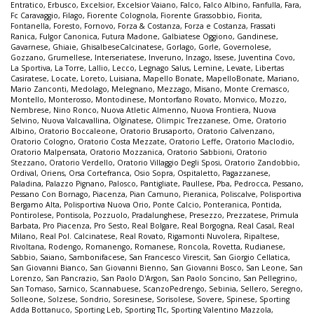
Entratico
,
Erbusco
,
Excelsior
,
Excelsior Vaiano
,
Falco
,
Falco Albino
,
Fanfulla
,
Fara
,
Fc Caravaggio
,
Filago
,
Fiorente Colognola
,
Fiorente Grassobbio
,
Fiorita
,
Fontanella
,
Foresto
,
Fornovo
,
Forza & Costanza
,
Forza e Costanza
,
Frassati
Ranica
,
Fulgor Canonica
,
Futura Madone
,
Galbiatese Oggiono
,
Gandinese
,
Gavarnese
,
Ghiaie
,
GhisalbeseCalcinatese
,
Gorlago
,
Gorle
,
Governolese
,
Gozzano
,
Grumellese
,
Interseriatese
,
Inveruno
,
Inzago
,
Issese
,
Juventina Covo
,
La Sportiva
,
La Torre
,
Lallio
,
Lecco
,
Legnago Salus
,
Lemine
,
Levate
,
Libertas
Casiratese
,
Locate
,
Loreto
,
Luisiana
,
Mapello Bonate
,
MapelloBonate
,
Mariano
,
Mario Zanconti
,
Medolago
,
Melegnano
,
Mezzago
,
Misano
,
Monte Cremasco
,
Montello
,
Monterosso
,
Montodinese
,
Montorfano Rovato
,
Monvico
,
Mozzo
,
Nembrese
,
Nino Ronco
,
Nuova Atletic Almenno
,
Nuova Frontiera
,
Nuova
Selvino
,
Nuova Valcavallina
,
Olginatese
,
Olimpic Trezzanese
,
Ome
,
Oratorio
Albino
,
Oratorio Boccaleone
,
Oratorio Brusaporto
,
Oratorio Calvenzano
,
Oratorio Cologno
,
Oratorio Costa Mezzate
,
Oratorio Leffe
,
Oratorio Maclodio
,
Oratorio Malpensata
,
Oratorio Mozzanica
,
Oratorio Sabbioni
,
Oratorio
Stezzano
,
Oratorio Verdello
,
Oratorio Villaggio Degli Sposi
,
Oratorio Zandobbio
,
Ordival
,
Oriens
,
Orsa Cortefranca
,
Osio Sopra
,
Ospitaletto
,
Pagazzanese
,
Paladina
,
Palazzo Pignano
,
Palosco
,
Pantigliate
,
Paullese
,
Pba
,
Pedrocca
,
Pessano
,
Pessano Con Bornago
,
Piacenza
,
Pian Camuno
,
Pieranica
,
Poliscalve
,
Polisportiva
Bergamo Alta
,
Polisportiva Nuova Orio
,
Ponte Calcio
,
Ponteranica
,
Pontida
,
Pontirolese
,
Pontisola
,
Pozzuolo
,
Pradalunghese
,
Presezzo
,
Prezzatese
,
Primula
Barbata
,
Pro Piacenza
,
Pro Sesto
,
Real Bolgare
,
Real Borgogna
,
Real Casal
,
Real
Milano
,
Real Pol. Calcinatese
,
Real Rovato
,
Rigamonti Nuvolera
,
Ripaltese
,
Rivoltana
,
Rodengo
,
Romanengo
,
Romanese
,
Roncola
,
Rovetta
,
Rudianese
,
Sabbio
,
Saiano
,
Sambonifacese
,
San Francesco Virescit
,
San Giorgio Cellatica
,
San Giovanni Bianco
,
San Giovanni Bienno
,
San Giovanni Bosco
,
San Leone
,
San
Lorenzo
,
San Pancrazio
,
San Paolo D'Argon
,
San Paolo Soncino
,
San Pellegrino
,
San Tomaso
,
Sarnico
,
Scannabuese
,
ScanzoPedrengo
,
Sebinia
,
Sellero
,
Seregno
,
Solleone
,
Solzese
,
Sondrio
,
Soresinese
,
Sorisolese
,
Sovere
,
Spinese
,
Sporting
Adda Bottanuco
,
Sporting Leb
,
Sporting Tlc
,
Sporting Valentino Mazzola
,