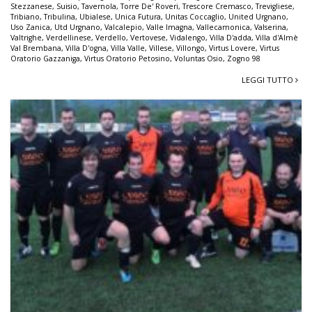
Stezzanese
,
Suisio
,
Tavernola
,
Torre De' Roveri
,
Trescore Cremasco
,
Trevigliese
,
Tribiano
,
Tribulina
,
Ubialese
,
Unica Futura
,
Unitas Coccaglio
,
United Urgnano
,
Uso Zanica
,
Utd Urgnano
,
Valcalepio
,
Valle Imagna
,
Vallecamonica
,
Valserina
,
Valtrighe
,
Verdellinese
,
Verdello
,
Vertovese
,
Vidalengo
,
Villa D'adda
,
Villa d'Almè
Val Brembana
,
Villa D'ogna
,
Villa Valle
,
Villese
,
Villongo
,
Virtus Lovere
,
Virtus
Oratorio Gazzaniga
,
Virtus Oratorio Petosino
,
Voluntas Osio
,
Zogno 98
LEGGI TUTTO