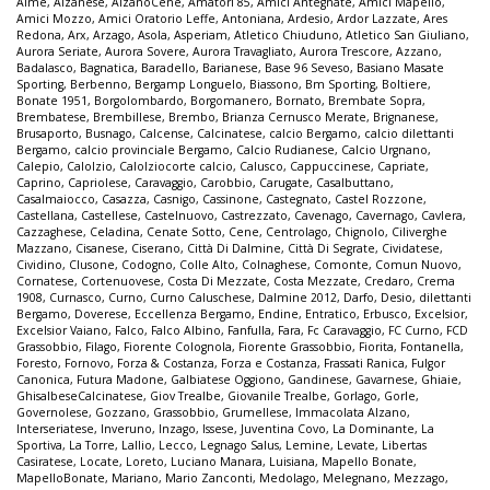
Almè
,
Alzanese
,
AlzanoCene
,
Amatori 85
,
Amici Antegnate
,
Amici Mapello
,
Amici Mozzo
,
Amici Oratorio Leffe
,
Antoniana
,
Ardesio
,
Ardor Lazzate
,
Ares
Redona
,
Arx
,
Arzago
,
Asola
,
Asperiam
,
Atletico Chiuduno
,
Atletico San Giuliano
,
Aurora Seriate
,
Aurora Sovere
,
Aurora Travagliato
,
Aurora Trescore
,
Azzano
,
Badalasco
,
Bagnatica
,
Baradello
,
Barianese
,
Base 96 Seveso
,
Basiano Masate
Sporting
,
Berbenno
,
Bergamp Longuelo
,
Biassono
,
Bm Sporting
,
Boltiere
,
Bonate 1951
,
Borgolombardo
,
Borgomanero
,
Bornato
,
Brembate Sopra
,
Brembatese
,
Brembillese
,
Brembo
,
Brianza Cernusco Merate
,
Brignanese
,
Brusaporto
,
Busnago
,
Calcense
,
Calcinatese
,
calcio Bergamo
,
calcio dilettanti
Bergamo
,
calcio provinciale Bergamo
,
Calcio Rudianese
,
Calcio Urgnano
,
Calepio
,
Calolzio
,
Calolziocorte calcio
,
Calusco
,
Cappuccinese
,
Capriate
,
Caprino
,
Capriolese
,
Caravaggio
,
Carobbio
,
Carugate
,
Casalbuttano
,
Casalmaiocco
,
Casazza
,
Casnigo
,
Cassinone
,
Castegnato
,
Castel Rozzone
,
Castellana
,
Castellese
,
Castelnuovo
,
Castrezzato
,
Cavenago
,
Cavernago
,
Cavlera
,
Cazzaghese
,
Celadina
,
Cenate Sotto
,
Cene
,
Centrolago
,
Chignolo
,
Ciliverghe
Mazzano
,
Cisanese
,
Ciserano
,
Città Di Dalmine
,
Città Di Segrate
,
Cividatese
,
Cividino
,
Clusone
,
Codogno
,
Colle Alto
,
Colnaghese
,
Comonte
,
Comun Nuovo
,
Cornatese
,
Cortenuovese
,
Costa Di Mezzate
,
Costa Mezzate
,
Credaro
,
Crema
1908
,
Curnasco
,
Curno
,
Curno Caluschese
,
Dalmine 2012
,
Darfo
,
Desio
,
dilettanti
Bergamo
,
Doverese
,
Eccellenza Bergamo
,
Endine
,
Entratico
,
Erbusco
,
Excelsior
,
Excelsior Vaiano
,
Falco
,
Falco Albino
,
Fanfulla
,
Fara
,
Fc Caravaggio
,
FC Curno
,
FCD
Grassobbio
,
Filago
,
Fiorente Colognola
,
Fiorente Grassobbio
,
Fiorita
,
Fontanella
,
Foresto
,
Fornovo
,
Forza & Costanza
,
Forza e Costanza
,
Frassati Ranica
,
Fulgor
Canonica
,
Futura Madone
,
Galbiatese Oggiono
,
Gandinese
,
Gavarnese
,
Ghiaie
,
GhisalbeseCalcinatese
,
Giov Trealbe
,
Giovanile Trealbe
,
Gorlago
,
Gorle
,
Governolese
,
Gozzano
,
Grassobbio
,
Grumellese
,
Immacolata Alzano
,
Interseriatese
,
Inveruno
,
Inzago
,
Issese
,
Juventina Covo
,
La Dominante
,
La
Sportiva
,
La Torre
,
Lallio
,
Lecco
,
Legnago Salus
,
Lemine
,
Levate
,
Libertas
Casiratese
,
Locate
,
Loreto
,
Luciano Manara
,
Luisiana
,
Mapello Bonate
,
MapelloBonate
,
Mariano
,
Mario Zanconti
,
Medolago
,
Melegnano
,
Mezzago
,