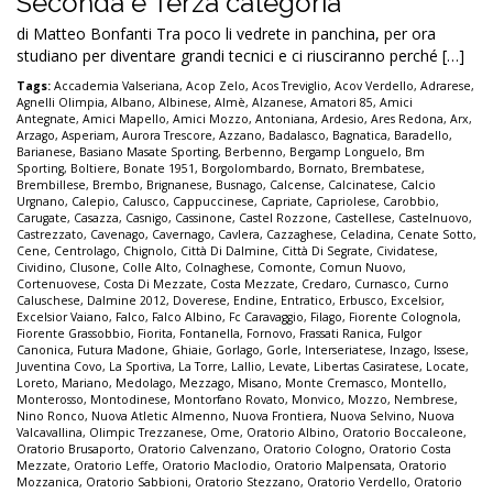
Seconda e Terza categoria
di Matteo Bonfanti Tra poco li vedrete in panchina, per ora
studiano per diventare grandi tecnici e ci riusciranno perché […]
Tags:
Accademia Valseriana
,
Acop Zelo
,
Acos Treviglio
,
Acov Verdello
,
Adrarese
,
Agnelli Olimpia
,
Albano
,
Albinese
,
Almè
,
Alzanese
,
Amatori 85
,
Amici
Antegnate
,
Amici Mapello
,
Amici Mozzo
,
Antoniana
,
Ardesio
,
Ares Redona
,
Arx
,
Arzago
,
Asperiam
,
Aurora Trescore
,
Azzano
,
Badalasco
,
Bagnatica
,
Baradello
,
Barianese
,
Basiano Masate Sporting
,
Berbenno
,
Bergamp Longuelo
,
Bm
Sporting
,
Boltiere
,
Bonate 1951
,
Borgolombardo
,
Bornato
,
Brembatese
,
Brembillese
,
Brembo
,
Brignanese
,
Busnago
,
Calcense
,
Calcinatese
,
Calcio
Urgnano
,
Calepio
,
Calusco
,
Cappuccinese
,
Capriate
,
Capriolese
,
Carobbio
,
Carugate
,
Casazza
,
Casnigo
,
Cassinone
,
Castel Rozzone
,
Castellese
,
Castelnuovo
,
Castrezzato
,
Cavenago
,
Cavernago
,
Cavlera
,
Cazzaghese
,
Celadina
,
Cenate Sotto
,
Cene
,
Centrolago
,
Chignolo
,
Città Di Dalmine
,
Città Di Segrate
,
Cividatese
,
Cividino
,
Clusone
,
Colle Alto
,
Colnaghese
,
Comonte
,
Comun Nuovo
,
Cortenuovese
,
Costa Di Mezzate
,
Costa Mezzate
,
Credaro
,
Curnasco
,
Curno
Caluschese
,
Dalmine 2012
,
Doverese
,
Endine
,
Entratico
,
Erbusco
,
Excelsior
,
Excelsior Vaiano
,
Falco
,
Falco Albino
,
Fc Caravaggio
,
Filago
,
Fiorente Colognola
,
Fiorente Grassobbio
,
Fiorita
,
Fontanella
,
Fornovo
,
Frassati Ranica
,
Fulgor
Canonica
,
Futura Madone
,
Ghiaie
,
Gorlago
,
Gorle
,
Interseriatese
,
Inzago
,
Issese
,
Juventina Covo
,
La Sportiva
,
La Torre
,
Lallio
,
Levate
,
Libertas Casiratese
,
Locate
,
Loreto
,
Mariano
,
Medolago
,
Mezzago
,
Misano
,
Monte Cremasco
,
Montello
,
Monterosso
,
Montodinese
,
Montorfano Rovato
,
Monvico
,
Mozzo
,
Nembrese
,
Nino Ronco
,
Nuova Atletic Almenno
,
Nuova Frontiera
,
Nuova Selvino
,
Nuova
Valcavallina
,
Olimpic Trezzanese
,
Ome
,
Oratorio Albino
,
Oratorio Boccaleone
,
Oratorio Brusaporto
,
Oratorio Calvenzano
,
Oratorio Cologno
,
Oratorio Costa
Mezzate
,
Oratorio Leffe
,
Oratorio Maclodio
,
Oratorio Malpensata
,
Oratorio
Mozzanica
,
Oratorio Sabbioni
,
Oratorio Stezzano
,
Oratorio Verdello
,
Oratorio