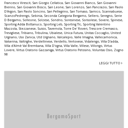
Francesco Virescit
,
San Giorgio Cellatica
,
San Giovanni Bianco
,
San Giovanni
Bienno
,
San Giovanni Bosco
,
San Leone
,
San Lorenzo
,
San Pancrazio
,
San Paolo
D'Argon
,
San Paolo Soncino
,
San Pellegrino
,
San Tomaso
,
Sarnico
,
Scannabuese
,
ScanzoPedrengo
,
Sebinia
,
Seconda Categoria Bergamo
,
Sellero
,
Seregno
,
Serie
D Bergamo
,
Solleone
,
Solzese
,
Sondrio
,
Soresinese
,
Sorisolese
,
Sovere
,
Spinese
,
Sporting Adda Bottanuco
,
Sporting Leb
,
Sporting Tlc
,
Sporting Valentino
Mazzola
,
Stezzanese
,
Suisio
,
Tavernola
,
Torre De' Roveri
,
Trescore Cremasco
,
Trevigliese
,
Tribiano
,
Tribulina
,
Ubialese
,
Unica Futura
,
Unitas Coccaglio
,
United
Urgnano
,
Uso Zanica
,
Utd Urgnano
,
Valcalepio
,
Valle Imagna
,
Vallecamonica
,
Valserina
,
Valtrighe
,
Verdellinese
,
Verdello
,
Vertovese
,
Vidalengo
,
Villa D'adda
,
Villa d'Almè Val Brembana
,
Villa D'ogna
,
Villa Valle
,
Villese
,
Villongo
,
Virtus
Lovere
,
Virtus Oratorio Gazzaniga
,
Virtus Oratorio Petosino
,
Voluntas Osio
,
Zogno
98
LEGGI TUTTO