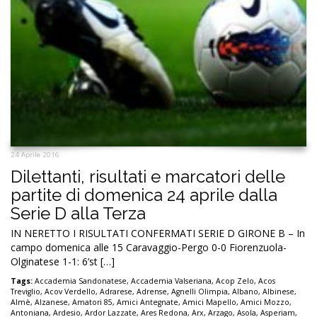
24 Aprile 2016
Dilettanti, risultati e marcatori delle
partite di domenica 24 aprile dalla
Serie D alla Terza
IN NERETTO I RISULTATI CONFERMATI SERIE D GIRONE B – In
campo domenica alle 15 Caravaggio-Pergo 0-0 Fiorenzuola-
Olginatese 1-1: 6’st […]
Tags:
Accademia Sandonatese
,
Accademia Valseriana
,
Acop Zelo
,
Acos
Treviglio
,
Acov Verdello
,
Adrarese
,
Adrense
,
Agnelli Olimpia
,
Albano
,
Albinese
,
Almè
,
Alzanese
,
Amatori 85
,
Amici Antegnate
,
Amici Mapello
,
Amici Mozzo
,
Antoniana
,
Ardesio
,
Ardor Lazzate
,
Ares Redona
,
Arx
,
Arzago
,
Asola
,
Asperiam
,