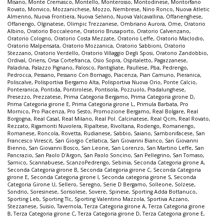
Misano
,
Monte Cremasco
,
Montello
,
Monterosso
,
Montodinese
,
Montorfano
Rovato
,
Monvico
,
Mozzanichese
,
Mozzo
,
Nembrese
,
Nino Ronco
,
Nuova Atletic
Almenno
,
Nuova Frontiera
,
Nuova Selvino
,
Nuova Valcavallina
,
Offanenghese
,
Offanengo
,
Olginatese
,
Olimpic Trezzanese
,
Ombriano Aurora
,
Ome
,
Oratorio
Albino
,
Oratorio Boccaleone
,
Oratorio Brusaporto
,
Oratorio Calvenzano
,
Oratorio Cologno
,
Oratorio Costa Mezzate
,
Oratorio Leffe
,
Oratorio Maclodio
,
Oratorio Malpensata
,
Oratorio Mozzanica
,
Oratorio Sabbioni
,
Oratorio
Stezzano
,
Oratorio Verdello
,
Oratorio Villaggio Degli Sposi
,
Oratorio Zandobbio
,
Ordival
,
Oriens
,
Orsa Cortefranca
,
Osio Sopra
,
Ospitaletto
,
Pagazzanese
,
Paladina
,
Palazzo Pignano
,
Palosco
,
Pantigliate
,
Paullese
,
Pba
,
Pedrengo
,
Pedrocca
,
Pessano
,
Pessano Con Bornago
,
Piacenza
,
Pian Camuno
,
Pieranica
,
Poliscalve
,
Polisportiva Bergamo Alta
,
Polisportiva Nuova Orio
,
Ponte Calcio
,
Ponteranica
,
Pontida
,
Pontirolese
,
Pontisola
,
Pozzuolo
,
Pradalunghese
,
Presezzo
,
Prezzatese
,
Prima Categoria Bergamo
,
Prima Categoria girone D
,
Prima Categoria girone E
,
Prima Categoria girone L
,
Primula Barbata
,
Pro
Mornico
,
Pro Piacenza
,
Pro Sesto
,
Promozione Bergamo
,
Real Bolgare
,
Real
Borgogna
,
Real Casal
,
Real Milano
,
Real Pol. Calcinatese
,
Real Qcm
,
Real Rovato
,
Rezzato
,
Rigamonti Nuvolera
,
Ripaltese
,
Rivoltana
,
Rodengo
,
Romanengo
,
Romanese
,
Roncola
,
Rovetta
,
Rudianese
,
Sabbio
,
Saiano
,
Sambonifacese
,
San
Francesco Virescit
,
San Giorgio Cellatica
,
San Giovanni Bianco
,
San Giovanni
Bienno
,
San Giovanni Bosco
,
San Leone
,
San Lorenzo
,
San Martino Leffe
,
San
Pancrazio
,
San Paolo D'Argon
,
San Paolo Soncino
,
San Pellegrino
,
San Tomaso
,
Sarnico
,
Scannabuese
,
ScanzoPedrengo
,
Sebinia
,
Seconda Categoria girone A
,
Seconda Categoria girone B
,
Seconda Categoria girone C
,
Seconda Categoria
girone E
,
Seconda Categoria girone I
,
Seconda categoria girone S
,
Seconda
Categoria Girone U
,
Sellero
,
Seregno
,
Serie D Bergamo
,
Solleone
,
Solzese
,
Sondrio
,
Soresinese
,
Sorisolese
,
Sovere
,
Spinese
,
Sporting Adda Bottanuco
,
Sporting Leb
,
Sporting Tlc
,
Sporting Valentino Mazzola
,
Sportiva Azzano
,
Stezzanese
,
Suisio
,
Tavernola
,
Terza Categoria girone A
,
Terza Categoria girone
B
,
Terza Categoria girone C
,
Terza Categoria girone D
,
Terza Categoria girone E
,