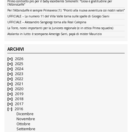
Primo contratto pro per il baby esordiente Simonelli: “Gioia e gratitudine per
l’AlbinoLeffe”
Per l’AlbinoLeffe è sempre Primavera (1): “Pronti alla nuova avventura coi nostri valori”
UFFICIALE – La numero 11 del Villa Valle torna sulle spalle di Giorgio Siani
UFFICIALE – Alessandro Sangiorgi torna alla Real Calepina
La Torre, nomi importanti per la Juniores regionale (e in ottica Prima squadra)
Atalanta in lutto: è scomparso Amerigo Sarri, papà di mister Maurizio
ARCHIVI
2026
2025
2024
2023
2022
2021
2020
2019
2018
2017
2016
Dicembre
Novembre
Ottobre
Settembre