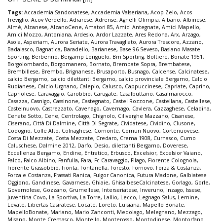
Tags:
Accademia Sandonatese
,
Accademia Valseriana
,
Acop Zelo
,
Acos
Treviglio
,
Acov Verdello
,
Adrarese
,
Adrense
,
Agnelli Olimpia
,
Albano
,
Albinese
,
Almè
,
Alzanese
,
AlzanoCene
,
Amatori 85
,
Amici Antegnate
,
Amici Mapello
,
Amici Mozzo
,
Antoniana
,
Ardesio
,
Ardor Lazzate
,
Ares Redona
,
Arx
,
Arzago
,
Asola
,
Asperiam
,
Aurora Seriate
,
Aurora Travagliato
,
Aurora Trescore
,
Azzano
,
Badalasco
,
Bagnatica
,
Baradello
,
Barianese
,
Base 96 Seveso
,
Basiano Masate
Sporting
,
Berbenno
,
Bergamp Longuelo
,
Bm Sporting
,
Boltiere
,
Bonate 1951
,
Borgolombardo
,
Borgomanero
,
Bornato
,
Brembate Sopra
,
Brembatese
,
Brembillese
,
Brembo
,
Brignanese
,
Brusaporto
,
Busnago
,
Calcense
,
Calcinatese
,
calcio Bergamo
,
calcio dilettanti Bergamo
,
calcio provinciale Bergamo
,
Calcio
Rudianese
,
Calcio Urgnano
,
Calepio
,
Calusco
,
Cappuccinese
,
Capriate
,
Caprino
,
Capriolese
,
Caravaggio
,
Carobbio
,
Carugate
,
Casalbuttano
,
Casalmaiocco
,
Casazza
,
Casnigo
,
Cassinone
,
Castegnato
,
Castel Rozzone
,
Castellana
,
Castellese
,
Castelnuovo
,
Castrezzato
,
Cavenago
,
Cavernago
,
Cavlera
,
Cazzaghese
,
Celadina
,
Cenate Sotto
,
Cene
,
Centrolago
,
Chignolo
,
Ciliverghe Mazzano
,
Cisanese
,
Ciserano
,
Città Di Dalmine
,
Città Di Segrate
,
Cividatese
,
Cividino
,
Clusone
,
Codogno
,
Colle Alto
,
Colnaghese
,
Comonte
,
Comun Nuovo
,
Cortenuovese
,
Costa Di Mezzate
,
Costa Mezzate
,
Credaro
,
Crema 1908
,
Curnasco
,
Curno
Caluschese
,
Dalmine 2012
,
Darfo
,
Desio
,
dilettanti Bergamo
,
Doverese
,
Eccellenza Bergamo
,
Endine
,
Entratico
,
Erbusco
,
Excelsior
,
Excelsior Vaiano
,
Falco
,
Falco Albino
,
Fanfulla
,
Fara
,
Fc Caravaggio
,
Filago
,
Fiorente Colognola
,
Fiorente Grassobbio
,
Fiorita
,
Fontanella
,
Foresto
,
Fornovo
,
Forza & Costanza
,
Forza e Costanza
,
Frassati Ranica
,
Fulgor Canonica
,
Futura Madone
,
Galbiatese
Oggiono
,
Gandinese
,
Gavarnese
,
Ghiaie
,
GhisalbeseCalcinatese
,
Gorlago
,
Gorle
,
Governolese
,
Gozzano
,
Grumellese
,
Interseriatese
,
Inveruno
,
Inzago
,
Issese
,
Juventina Covo
,
La Sportiva
,
La Torre
,
Lallio
,
Lecco
,
Legnago Salus
,
Lemine
,
Levate
,
Libertas Casiratese
,
Locate
,
Loreto
,
Luisiana
,
Mapello Bonate
,
MapelloBonate
,
Mariano
,
Mario Zanconti
,
Medolago
,
Melegnano
,
Mezzago
,
Misano
,
Monte Cremasco
,
Montello
,
Monterosso
,
Montodinese
,
Montorfano