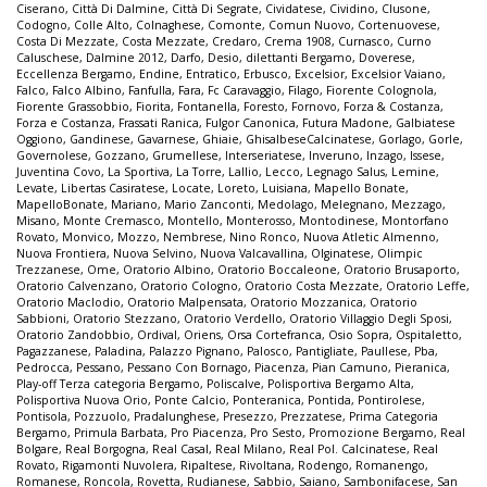
Ciserano
,
Città Di Dalmine
,
Città Di Segrate
,
Cividatese
,
Cividino
,
Clusone
,
Codogno
,
Colle Alto
,
Colnaghese
,
Comonte
,
Comun Nuovo
,
Cortenuovese
,
Costa Di Mezzate
,
Costa Mezzate
,
Credaro
,
Crema 1908
,
Curnasco
,
Curno
Caluschese
,
Dalmine 2012
,
Darfo
,
Desio
,
dilettanti Bergamo
,
Doverese
,
Eccellenza Bergamo
,
Endine
,
Entratico
,
Erbusco
,
Excelsior
,
Excelsior Vaiano
,
Falco
,
Falco Albino
,
Fanfulla
,
Fara
,
Fc Caravaggio
,
Filago
,
Fiorente Colognola
,
Fiorente Grassobbio
,
Fiorita
,
Fontanella
,
Foresto
,
Fornovo
,
Forza & Costanza
,
Forza e Costanza
,
Frassati Ranica
,
Fulgor Canonica
,
Futura Madone
,
Galbiatese
Oggiono
,
Gandinese
,
Gavarnese
,
Ghiaie
,
GhisalbeseCalcinatese
,
Gorlago
,
Gorle
,
Governolese
,
Gozzano
,
Grumellese
,
Interseriatese
,
Inveruno
,
Inzago
,
Issese
,
Juventina Covo
,
La Sportiva
,
La Torre
,
Lallio
,
Lecco
,
Legnago Salus
,
Lemine
,
Levate
,
Libertas Casiratese
,
Locate
,
Loreto
,
Luisiana
,
Mapello Bonate
,
MapelloBonate
,
Mariano
,
Mario Zanconti
,
Medolago
,
Melegnano
,
Mezzago
,
Misano
,
Monte Cremasco
,
Montello
,
Monterosso
,
Montodinese
,
Montorfano
Rovato
,
Monvico
,
Mozzo
,
Nembrese
,
Nino Ronco
,
Nuova Atletic Almenno
,
Nuova Frontiera
,
Nuova Selvino
,
Nuova Valcavallina
,
Olginatese
,
Olimpic
Trezzanese
,
Ome
,
Oratorio Albino
,
Oratorio Boccaleone
,
Oratorio Brusaporto
,
Oratorio Calvenzano
,
Oratorio Cologno
,
Oratorio Costa Mezzate
,
Oratorio Leffe
,
Oratorio Maclodio
,
Oratorio Malpensata
,
Oratorio Mozzanica
,
Oratorio
Sabbioni
,
Oratorio Stezzano
,
Oratorio Verdello
,
Oratorio Villaggio Degli Sposi
,
Oratorio Zandobbio
,
Ordival
,
Oriens
,
Orsa Cortefranca
,
Osio Sopra
,
Ospitaletto
,
Pagazzanese
,
Paladina
,
Palazzo Pignano
,
Palosco
,
Pantigliate
,
Paullese
,
Pba
,
Pedrocca
,
Pessano
,
Pessano Con Bornago
,
Piacenza
,
Pian Camuno
,
Pieranica
,
Play-off Terza categoria Bergamo
,
Poliscalve
,
Polisportiva Bergamo Alta
,
Polisportiva Nuova Orio
,
Ponte Calcio
,
Ponteranica
,
Pontida
,
Pontirolese
,
Pontisola
,
Pozzuolo
,
Pradalunghese
,
Presezzo
,
Prezzatese
,
Prima Categoria
Bergamo
,
Primula Barbata
,
Pro Piacenza
,
Pro Sesto
,
Promozione Bergamo
,
Real
Bolgare
,
Real Borgogna
,
Real Casal
,
Real Milano
,
Real Pol. Calcinatese
,
Real
Rovato
,
Rigamonti Nuvolera
,
Ripaltese
,
Rivoltana
,
Rodengo
,
Romanengo
,
Romanese
,
Roncola
,
Rovetta
,
Rudianese
,
Sabbio
,
Saiano
,
Sambonifacese
,
San