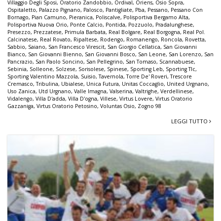
Villaggio Degli Sposi
,
Oratorio Zandobbio
,
Ordival
,
Oriens
,
Osio Sopra
,
Ospitaletto
,
Palazzo Pignano
,
Palosco
,
Pantigliate
,
Pba
,
Pessano
,
Pessano Con
Bornago
,
Pian Camuno
,
Pieranica
,
Poliscalve
,
Polisportiva Bergamo Alta
,
Polisportiva Nuova Orio
,
Ponte Calcio
,
Pontida
,
Pozzuolo
,
Pradalunghese
,
Presezzo
,
Prezzatese
,
Primula Barbata
,
Real Bolgare
,
Real Borgogna
,
Real Pol.
Calcinatese
,
Real Rovato
,
Ripaltese
,
Rodengo
,
Romanengo
,
Roncola
,
Rovetta
,
Sabbio
,
Saiano
,
San Francesco Virescit
,
San Giorgio Cellatica
,
San Giovanni
Bianco
,
San Giovanni Bienno
,
San Giovanni Bosco
,
San Leone
,
San Lorenzo
,
San
Pancrazio
,
San Paolo Soncino
,
San Pellegrino
,
San Tomaso
,
Scannabuese
,
Sebinia
,
Solleone
,
Solzese
,
Sorisolese
,
Spinese
,
Sporting Leb
,
Sporting Tlc
,
Sporting Valentino Mazzola
,
Suisio
,
Tavernola
,
Torre De' Roveri
,
Trescore
Cremasco
,
Tribulina
,
Ubialese
,
Unica Futura
,
Unitas Coccaglio
,
United Urgnano
,
Uso Zanica
,
Utd Urgnano
,
Valle Imagna
,
Valserina
,
Valtrighe
,
Verdellinese
,
Vidalengo
,
Villa D'adda
,
Villa D'ogna
,
Villese
,
Virtus Lovere
,
Virtus Oratorio
Gazzaniga
,
Virtus Oratorio Petosino
,
Voluntas Osio
,
Zogno 98
LEGGI TUTTO