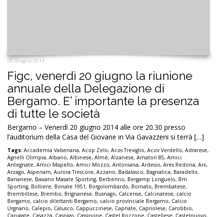
05 Giugno 2014
Figc, venerdì 20 giugno la riunione
annuale della Delegazione di
Bergamo. E’ importante la presenza
di tutte le società
Bergamo – Venerdì 20 giugno 2014 alle ore 20.30 presso
l’auditorium della Casa del Giovane in Via Gavazzeni si terrà […]
Tags:
Accademia Valseriana
,
Acop Zelo
,
Acos Treviglio
,
Acov Verdello
,
Adrarese
,
Agnelli Olimpia
,
Albano
,
Albinese
,
Almè
,
Alzanese
,
Amatori 85
,
Amici
Antegnate
,
Amici Mapello
,
Amici Mozzo
,
Antoniana
,
Ardesio
,
Ares Redona
,
Arx
,
Arzago
,
Asperiam
,
Aurora Trescore
,
Azzano
,
Badalasco
,
Bagnatica
,
Baradello
,
Barianese
,
Basiano Masate Sporting
,
Berbenno
,
Bergamp Longuelo
,
Bm
Sporting
,
Boltiere
,
Bonate 1951
,
Borgolombardo
,
Bornato
,
Brembatese
,
Brembillese
,
Brembo
,
Brignanese
,
Busnago
,
Calcense
,
Calcinatese
,
calcio
Bergamo
,
calcio dilettanti Bergamo
,
calcio provinciale Bergamo
,
Calcio
Urgnano
,
Calepio
,
Calusco
,
Cappuccinese
,
Capriate
,
Capriolese
,
Carobbio
,
Carugate
,
Casazza
,
Casnigo
,
Cassinone
,
Castel Rozzone
,
Castellese
,
Castelnuovo
,