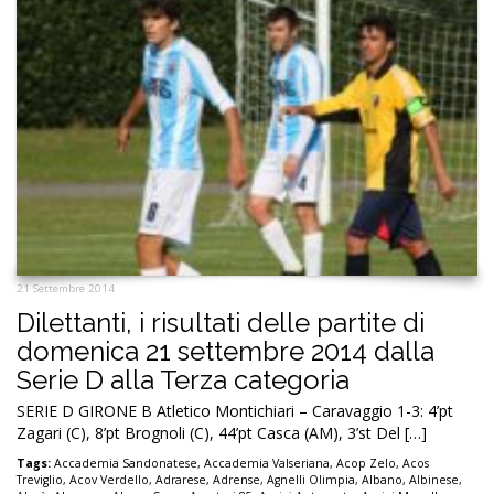
21 Settembre 2014
Dilettanti, i risultati delle partite di
domenica 21 settembre 2014 dalla
Serie D alla Terza categoria
SERIE D GIRONE B Atletico Montichiari – Caravaggio 1-3: 4’pt
Zagari (C), 8’pt Brognoli (C), 44’pt Casca (AM), 3’st Del […]
Tags:
Accademia Sandonatese
,
Accademia Valseriana
,
Acop Zelo
,
Acos
Treviglio
,
Acov Verdello
,
Adrarese
,
Adrense
,
Agnelli Olimpia
,
Albano
,
Albinese
,