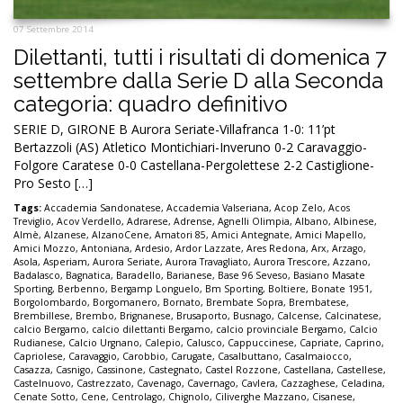
07 Settembre 2014
Dilettanti, tutti i risultati di domenica 7
settembre dalla Serie D alla Seconda
categoria: quadro definitivo
SERIE D, GIRONE B Aurora Seriate-Villafranca 1-0: 11’pt
Bertazzoli (AS) Atletico Montichiari-Inveruno 0-2 Caravaggio-
Folgore Caratese 0-0 Castellana-Pergolettese 2-2 Castiglione-
Pro Sesto […]
Tags:
Accademia Sandonatese
,
Accademia Valseriana
,
Acop Zelo
,
Acos
Treviglio
,
Acov Verdello
,
Adrarese
,
Adrense
,
Agnelli Olimpia
,
Albano
,
Albinese
,
Almè
,
Alzanese
,
AlzanoCene
,
Amatori 85
,
Amici Antegnate
,
Amici Mapello
,
Amici Mozzo
,
Antoniana
,
Ardesio
,
Ardor Lazzate
,
Ares Redona
,
Arx
,
Arzago
,
Asola
,
Asperiam
,
Aurora Seriate
,
Aurora Travagliato
,
Aurora Trescore
,
Azzano
,
Badalasco
,
Bagnatica
,
Baradello
,
Barianese
,
Base 96 Seveso
,
Basiano Masate
Sporting
,
Berbenno
,
Bergamp Longuelo
,
Bm Sporting
,
Boltiere
,
Bonate 1951
,
Borgolombardo
,
Borgomanero
,
Bornato
,
Brembate Sopra
,
Brembatese
,
Brembillese
,
Brembo
,
Brignanese
,
Brusaporto
,
Busnago
,
Calcense
,
Calcinatese
,
calcio Bergamo
,
calcio dilettanti Bergamo
,
calcio provinciale Bergamo
,
Calcio
Rudianese
,
Calcio Urgnano
,
Calepio
,
Calusco
,
Cappuccinese
,
Capriate
,
Caprino
,
Capriolese
,
Caravaggio
,
Carobbio
,
Carugate
,
Casalbuttano
,
Casalmaiocco
,
Casazza
,
Casnigo
,
Cassinone
,
Castegnato
,
Castel Rozzone
,
Castellana
,
Castellese
,
Castelnuovo
,
Castrezzato
,
Cavenago
,
Cavernago
,
Cavlera
,
Cazzaghese
,
Celadina
,
Cenate Sotto
,
Cene
,
Centrolago
,
Chignolo
,
Ciliverghe Mazzano
,
Cisanese
,