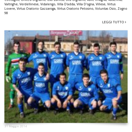
Valtrighe
,
Verdellinese
,
Vidalengo
,
Villa D'adda
,
Villa D'ogna
,
Villese
,
Virtus
Lovere
,
Virtus Oratorio Gazzaniga
,
Virtus Oratorio Petosino
,
Voluntas Osio
,
Zogno
98
LEGGI TUTTO
31 Maggio 2014