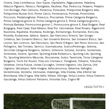
Oriens
,
Orsa Cortefranca
,
Osio Sopra
,
Ospitaletto
,
Pagazzanese
,
Paladina
,
Palazzo Pignano
,
Palosco
,
Pantigliate
,
Paullese
,
Pba
,
Pedrocca
,
Pessano
,
Pessano
Con Bornago
,
Pian Camuno
,
Pieranica
,
Poliscalve
,
Polisportiva Bergamo Alta
,
Polisportiva Nuova Orio
,
Ponte Calcio
,
Ponteranica
,
Pontida
,
Pontirolese
,
Pozzuolo
,
Pradalunghese
,
Presezzo
,
Prezzatese
,
Prima Categoria Bergamo
,
Prima Categoria girone D
,
Prima Categoria girone E
,
Prima Categoria girone L
,
Primula Barbata
,
Promozione girone C
,
Promozione girone E
,
Real Bolgare
,
Real
Borgogna
,
Real Casal
,
Real Milano
,
Real Pol. Calcinatese
,
Real Rovato
,
Rigamonti
Nuvolera
,
Ripaltese
,
Rivoltana
,
Rodengo
,
Romanengo
,
Romanese
,
Roncola
,
Rovetta
,
Rudianese
,
Sabbio
,
Saiano
,
San Francesco Virescit
,
San Giorgio
Cellatica
,
San Giovanni Bianco
,
San Giovanni Bienno
,
San Giovanni Bosco
,
San
Leone
,
San Lorenzo
,
San Pancrazio
,
San Paolo D'Argon
,
San Paolo Soncino
,
San
Pellegrino
,
San Tomaso
,
Sarnico
,
Scannabuese
,
ScanzoPedrengo
,
Sebinia
,
Seconda Categoria Bergamo
,
Sellero
,
Solleone
,
Solzese
,
Sondrio
,
Soresinese
,
Sorisolese
,
Sovere
,
Spinese
,
Sporting Adda Bottanuco
,
Sporting Leb
,
Sporting
Tlc
,
Sporting Valentino Mazzola
,
Stezzanese
,
Suisio
,
Tavernola
,
Terza Categoria
Bergamo
,
Torre De' Roveri
,
Trescore Cremasco
,
Trevigliese
,
Tribiano
,
Tribulina
,
Ubialese
,
Unica Futura
,
Unitas Coccaglio
,
United Urgnano
,
Uso Zanica
,
Utd
Urgnano
,
Valcalepio
,
Valle Imagna
,
Vallecamonica
,
Valserina
,
Valtrighe
,
Verdellinese
,
Verdello
,
Vertovese
,
Vidalengo
,
Villa D'adda
,
Villa d'Almè Val
Brembana
,
Villa D'ogna
,
Villa Valle
,
Villese
,
Villongo
,
Virtus Lovere
,
Virtus Oratorio
Gazzaniga
,
Virtus Oratorio Petosino
,
Voluntas Osio
,
Zogno 98
LEGGI TUTTO