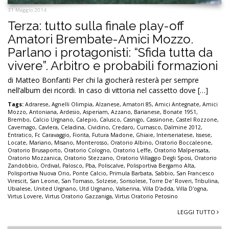
31 Maggio 2014
Terza: tutto sulla finale play-off
Amatori Brembate-Amici Mozzo.
Parlano i protagonisti: “Sfida tutta da
vivere”. Arbitro e probabili formazioni
di Matteo Bonfanti Per chi la giocherà resterà per sempre
nell’album dei ricordi. In caso di vittoria nel cassetto dove […]
Tags:
Adrarese
,
Agnelli Olimpia
,
Alzanese
,
Amatori 85
,
Amici Antegnate
,
Amici
Mozzo
,
Antoniana
,
Ardesio
,
Asperiam
,
Azzano
,
Barianese
,
Bonate 1951
,
Brembo
,
Calcio Urgnano
,
Calepio
,
Calusco
,
Casnigo
,
Cassinone
,
Castel Rozzone
,
Cavernago
,
Cavlera
,
Celadina
,
Cividino
,
Credaro
,
Curnasco
,
Dalmine 2012
,
Entratico
,
Fc Caravaggio
,
Fiorita
,
Futura Madone
,
Ghiaie
,
Interseriatese
,
Issese
,
Locate
,
Mariano
,
Misano
,
Monterosso
,
Oratorio Albino
,
Oratorio Boccaleone
,
Oratorio Brusaporto
,
Oratorio Cologno
,
Oratorio Leffe
,
Oratorio Malpensata
,
Oratorio Mozzanica
,
Oratorio Stezzano
,
Oratorio Villaggio Degli Sposi
,
Oratorio
Zandobbio
,
Ordival
,
Palosco
,
Pba
,
Poliscalve
,
Polisportiva Bergamo Alta
,
Polisportiva Nuova Orio
,
Ponte Calcio
,
Primula Barbata
,
Sabbio
,
San Francesco
Virescit
,
San Leone
,
San Tomaso
,
Solzese
,
Sorisolese
,
Torre De' Roveri
,
Tribulina
,
Ubialese
,
United Urgnano
,
Utd Urgnano
,
Valserina
,
Villa D'adda
,
Villa D'ogna
,
Virtus Lovere
,
Virtus Oratorio Gazzaniga
,
Virtus Oratorio Petosino
LEGGI TUTTO