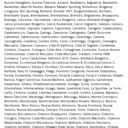
Aurora Travagliato
,
Aurora Trescore
,
Azzano
,
Badalasco
,
Bagnatica
,
Baradello
,
Barianese
,
Base 96 Seveso
,
Basiano Masate Sporting
,
Berbenno
,
Bergamp
Longuelo
,
Bm Sporting
,
Boltiere
,
Bonate 1951
,
Borgolombardo
,
Bornato
,
Brembate Sopra
,
Brembatese
,
Brembillese
,
Brembo
,
Brignanese
,
Brusaporto
,
Busnago
,
Calcense
,
Calcinatese
,
calcio Bergamo
,
calcio dilettanti Bergamo
,
calcio provinciale Bergamo
,
Calcio Rudianese
,
Calcio Urgnano
,
Calepio
,
Calusco
,
Cappuccinese
,
Capriate
,
Caprino
,
Capriolese
,
Carobbio
,
Carugate
,
Casalbuttano
,
Casalmaiocco
,
Casazza
,
Casnigo
,
Cassinone
,
Castegnato
,
Castel Rozzone
,
Castellese
,
Castelnuovo
,
Castrezzato
,
Cavenago
,
Cavernago
,
Cavlera
,
Cazzaghese
,
Celadina
,
Cenate Sotto
,
Cene
,
Centrolago
,
Chignolo
,
Ciliverghe
Mazzano
,
Cisanese
,
Ciserano
,
Città Di Dalmine
,
Città Di Segrate
,
Cividatese
,
Cividino
,
Clusone
,
Codogno
,
Colle Alto
,
Colnaghese
,
Comonte
,
Comun Nuovo
,
Cortenuovese
,
Costa Di Mezzate
,
Costa Mezzate
,
Credaro
,
Crema 1908
,
Curnasco
,
Curno Caluschese
,
Dalmine 2012
,
Desio
,
dilettanti Bergamo
,
Doverese
,
Eccellenza Bergamo
,
Eccellenza Girone B
,
Eccellenza Girone C
,
Endine
,
Entratico
,
Erbusco
,
Excelsior
,
Excelsior Vaiano
,
Falco
,
Falco Albino
,
Fanfulla
,
Fara
,
Fc Caravaggio
,
Filago
,
Fiorente Colognola
,
Fiorente Grassobbio
,
Fiorita
,
Fontanella
,
Foresto
,
Fornovo
,
Forza & Costanza
,
Forza e Costanza
,
Frassati
Ranica
,
Fulgor Canonica
,
Futura Madone
,
Galbiatese Oggiono
,
Gandinese
,
Gavarnese
,
Ghiaie
,
GhisalbeseCalcinatese
,
Gorlago
,
Gorle
,
Governolese
,
Grumellese
,
Interseriatese
,
Inzago
,
Issese
,
Juventina Covo
,
La Sportiva
,
La Torre
,
Lallio
,
Lemine
,
Levate
,
Libertas Casiratese
,
Locate
,
Loreto
,
Luisiana
,
Mariano
,
Mario Zanconti
,
Medolago
,
Melegnano
,
Mezzago
,
Misano
,
Monte Cremasco
,
Montello
,
Monterosso
,
Montodinese
,
Montorfano Rovato
,
Monvico
,
Mozzo
,
Nembrese
,
Nino Ronco
,
Nuova Atletic Almenno
,
Nuova Frontiera
,
Nuova
Selvino
,
Nuova Valcavallina
,
Olimpic Trezzanese
,
Ome
,
Oratorio Albino
,
Oratorio Boccaleone
,
Oratorio Brusaporto
,
Oratorio Calvenzano
,
Oratorio
Cologno
,
Oratorio Costa Mezzate
,
Oratorio Leffe
,
Oratorio Maclodio
,
Oratorio
Malpensata
,
Oratorio Mozzanica
,
Oratorio Sabbioni
,
Oratorio Stezzano
,
Oratorio Verdello
,
Oratorio Villaggio Degli Sposi
,
Oratorio Zandobbio
,
Ordival
,