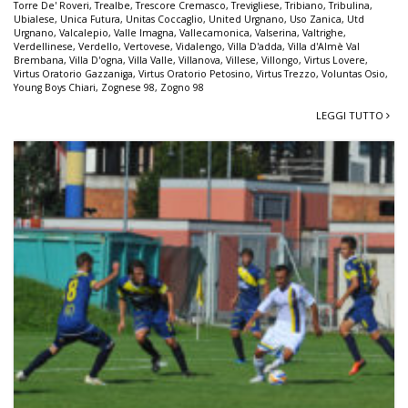
Torre De' Roveri
,
Trealbe
,
Trescore Cremasco
,
Trevigliese
,
Tribiano
,
Tribulina
,
Ubialese
,
Unica Futura
,
Unitas Coccaglio
,
United Urgnano
,
Uso Zanica
,
Utd
Urgnano
,
Valcalepio
,
Valle Imagna
,
Vallecamonica
,
Valserina
,
Valtrighe
,
Verdellinese
,
Verdello
,
Vertovese
,
Vidalengo
,
Villa D'adda
,
Villa d'Almè Val
Brembana
,
Villa D'ogna
,
Villa Valle
,
Villanova
,
Villese
,
Villongo
,
Virtus Lovere
,
Virtus Oratorio Gazzaniga
,
Virtus Oratorio Petosino
,
Virtus Trezzo
,
Voluntas Osio
,
Young Boys Chiari
,
Zognese 98
,
Zogno 98
LEGGI TUTTO