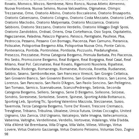
Rovato
,
Monvico
,
Mozzo
,
Nembrese
,
Nino Ronco
,
Nuova Atletic Almenno
,
Nuova Frontiera
,
Nuova Selvino
,
Nuova Valcavallina
,
Olginatese
,
Olimpic
Trezzanese
,
Ome
,
Oratorio Albino
,
Oratorio Boccaleone
,
Oratorio Brusaporto
,
Oratorio Calvenzano
,
Oratorio Cologno
,
Oratorio Costa Mezzate
,
Oratorio Leffe
,
Oratorio Maclodio
,
Oratorio Malpensata
,
Oratorio Mozzanica
,
Oratorio
Sabbioni
,
Oratorio Stezzano
,
Oratorio Verdello
,
Oratorio Villaggio Degli Sposi
,
Oratorio Zandobbio
,
Ordival
,
Oriens
,
Orsa Cortefranca
,
Osio Sopra
,
Ospitaletto
,
Pagazzanese
,
Paladina
,
Palazzo Pignano
,
Palosco
,
Pantigliate
,
Paullese
,
Pba
,
Pedrocca
,
Pessano
,
Pessano Con Bornago
,
Piacenza
,
Pian Camuno
,
Pieranica
,
Poliscalve
,
Polisportiva Bergamo Alta
,
Polisportiva Nuova Orio
,
Ponte Calcio
,
Ponteranica
,
Pontida
,
Pontirolese
,
Pontisola
,
Pozzuolo
,
Pradalunghese
,
Presezzo
,
Prezzatese
,
Prima Categoria Bergamo
,
Primula Barbata
,
Pro Piacenza
,
Pro Sesto
,
Promozione Bergamo
,
Real Bolgare
,
Real Borgogna
,
Real Casal
,
Real
Milano
,
Real Pol. Calcinatese
,
Real Rovato
,
Rigamonti Nuvolera
,
Ripaltese
,
Rivoltana
,
Rodengo
,
Romanengo
,
Romanese
,
Roncola
,
Rovetta
,
Rudianese
,
Sabbio
,
Saiano
,
Sambonifacese
,
San Francesco Virescit
,
San Giorgio Cellatica
,
San Giovanni Bianco
,
San Giovanni Bienno
,
San Giovanni Bosco
,
San Leone
,
San
Lorenzo
,
San Pancrazio
,
San Paolo D'Argon
,
San Paolo Soncino
,
San Pellegrino
,
San Tomaso
,
Sarnico
,
Scannabuese
,
ScanzoPedrengo
,
Sebinia
,
Seconda
Categoria Bergamo
,
Sellero
,
Seregno
,
Serie D Bergamo
,
Solleone
,
Solzese
,
Sondrio
,
Soresinese
,
Sorisolese
,
Sovere
,
Spinese
,
Sporting Adda Bottanuco
,
Sporting Leb
,
Sporting Tlc
,
Sporting Valentino Mazzola
,
Stezzanese
,
Suisio
,
Tavernola
,
Terza Categoria Bergamo
,
Torre De' Roveri
,
Trescore Cremasco
,
Trevigliese
,
Tribiano
,
Tribulina
,
Ubialese
,
Unica Futura
,
Unitas Coccaglio
,
United
Urgnano
,
Uso Zanica
,
Utd Urgnano
,
Valcalepio
,
Valle Imagna
,
Vallecamonica
,
Valserina
,
Valtrighe
,
Verdellinese
,
Verdello
,
Vertovese
,
Vidalengo
,
Villa D'adda
,
Villa d'Almè Val Brembana
,
Villa D'ogna
,
Villa Valle
,
Villese
,
Villongo
,
Virtus
Lovere
,
Virtus Oratorio Gazzaniga
,
Virtus Oratorio Petosino
,
Voluntas Osio
,
Zogno
98