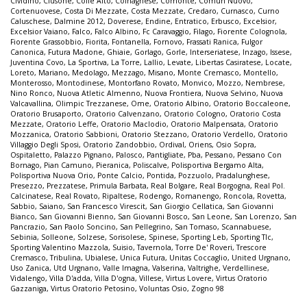
Cividino
,
Clusone
,
Colle Alto
,
Colnaghese
,
Comonte
,
Comun Nuovo
,
Cortenuovese
,
Costa Di Mezzate
,
Costa Mezzate
,
Credaro
,
Curnasco
,
Curno
Caluschese
,
Dalmine 2012
,
Doverese
,
Endine
,
Entratico
,
Erbusco
,
Excelsior
,
Excelsior Vaiano
,
Falco
,
Falco Albino
,
Fc Caravaggio
,
Filago
,
Fiorente Colognola
,
Fiorente Grassobbio
,
Fiorita
,
Fontanella
,
Fornovo
,
Frassati Ranica
,
Fulgor
Canonica
,
Futura Madone
,
Ghiaie
,
Gorlago
,
Gorle
,
Interseriatese
,
Inzago
,
Issese
,
Juventina Covo
,
La Sportiva
,
La Torre
,
Lallio
,
Levate
,
Libertas Casiratese
,
Locate
,
Loreto
,
Mariano
,
Medolago
,
Mezzago
,
Misano
,
Monte Cremasco
,
Montello
,
Monterosso
,
Montodinese
,
Montorfano Rovato
,
Monvico
,
Mozzo
,
Nembrese
,
Nino Ronco
,
Nuova Atletic Almenno
,
Nuova Frontiera
,
Nuova Selvino
,
Nuova
Valcavallina
,
Olimpic Trezzanese
,
Ome
,
Oratorio Albino
,
Oratorio Boccaleone
,
Oratorio Brusaporto
,
Oratorio Calvenzano
,
Oratorio Cologno
,
Oratorio Costa
Mezzate
,
Oratorio Leffe
,
Oratorio Maclodio
,
Oratorio Malpensata
,
Oratorio
Mozzanica
,
Oratorio Sabbioni
,
Oratorio Stezzano
,
Oratorio Verdello
,
Oratorio
Villaggio Degli Sposi
,
Oratorio Zandobbio
,
Ordival
,
Oriens
,
Osio Sopra
,
Ospitaletto
,
Palazzo Pignano
,
Palosco
,
Pantigliate
,
Pba
,
Pessano
,
Pessano Con
Bornago
,
Pian Camuno
,
Pieranica
,
Poliscalve
,
Polisportiva Bergamo Alta
,
Polisportiva Nuova Orio
,
Ponte Calcio
,
Pontida
,
Pozzuolo
,
Pradalunghese
,
Presezzo
,
Prezzatese
,
Primula Barbata
,
Real Bolgare
,
Real Borgogna
,
Real Pol.
Calcinatese
,
Real Rovato
,
Ripaltese
,
Rodengo
,
Romanengo
,
Roncola
,
Rovetta
,
Sabbio
,
Saiano
,
San Francesco Virescit
,
San Giorgio Cellatica
,
San Giovanni
Bianco
,
San Giovanni Bienno
,
San Giovanni Bosco
,
San Leone
,
San Lorenzo
,
San
Pancrazio
,
San Paolo Soncino
,
San Pellegrino
,
San Tomaso
,
Scannabuese
,
Sebinia
,
Solleone
,
Solzese
,
Sorisolese
,
Spinese
,
Sporting Leb
,
Sporting Tlc
,
Sporting Valentino Mazzola
,
Suisio
,
Tavernola
,
Torre De' Roveri
,
Trescore
Cremasco
,
Tribulina
,
Ubialese
,
Unica Futura
,
Unitas Coccaglio
,
United Urgnano
,
Uso Zanica
,
Utd Urgnano
,
Valle Imagna
,
Valserina
,
Valtrighe
,
Verdellinese
,
Vidalengo
,
Villa D'adda
,
Villa D'ogna
,
Villese
,
Virtus Lovere
,
Virtus Oratorio
Gazzaniga
,
Virtus Oratorio Petosino
,
Voluntas Osio
,
Zogno 98