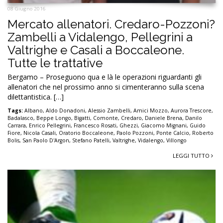
08 Giugno 2016
Mercato allenatori. Credaro-Pozzoni?
Zambelli a Vidalengo, Pellegrini a
Valtrighe e Casali a Boccaleone.
Tutte le trattative
Bergamo – Proseguono qua e là le operazioni riguardanti gli
allenatori che nel prossimo anno si cimenteranno sulla scena
dilettantistica. […]
Tags:
Albano
,
Aldo Donadoni
,
Alessio Zambelli
,
Amici Mozzo
,
Aurora Trescore
,
Badalasco
,
Beppe Longo
,
Bigatti
,
Comonte
,
Credaro
,
Daniele Brena
,
Danilo
Carrara
,
Enrico Pellegrini
,
Francesco Rosati
,
Ghezzi
,
Giacomo Mignani
,
Guido
Fiore
,
Nicola Casali
,
Oratorio Boccaleone
,
Paolo Pozzoni
,
Ponte Calcio
,
Roberto
Bolis
,
San Paolo D'Argon
,
Stefano Patelli
,
Valtrighe
,
Vidalengo
,
Villongo
LEGGI TUTTO