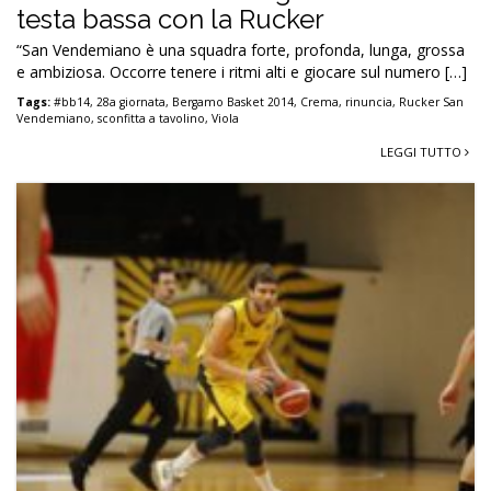
testa bassa con la Rucker
“San Vendemiano è una squadra forte, profonda, lunga, grossa
e ambiziosa. Occorre tenere i ritmi alti e giocare sul numero […]
Tags:
#bb14
,
28a giornata
,
Bergamo Basket 2014
,
Crema
,
rinuncia
,
Rucker San
Vendemiano
,
sconfitta a tavolino
,
Viola
LEGGI TUTTO