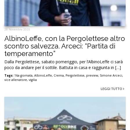
28 Novembre 2025
AlbinoLeffe, con la Pergolettese altro
scontro salvezza. Arceci: “Partita di
temperamento”
Dalla Pergolettese, sabato pomeriggio, per l’AlbinoLeffe ci sarà
poco da andare per il sottile. Battuta in casa e raggiunta in […]
Tags:
16a giornata
,
AlbinoLeffe
,
Crema
,
Pergolettese
,
preview
,
Simone Arceci
,
vice allenatore
,
vigilia
LEGGI TUTTO