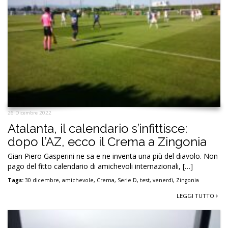
26 Dicembre 2022
Atalanta, il calendario s’infittisce:
dopo l’AZ, ecco il Crema a Zingonia
Gian Piero Gasperini ne sa e ne inventa una più del diavolo. Non
pago del fitto calendario di amichevoli internazionali, […]
Tags:
30 dicembre
,
amichevole
,
Crema
,
Serie D
,
test
,
venerdì
,
Zingonia
LEGGI TUTTO