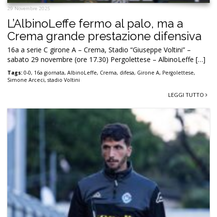
29 Novembre 2025
L’AlbinoLeffe fermo al palo, ma a
Crema grande prestazione difensiva
16a a serie C girone A – Crema, Stadio “Giuseppe Voltini” –
sabato 29 novembre (ore 17.30) Pergolettese – AlbinoLeffe […]
Tags:
0-0
,
16a giornata
,
AlbinoLeffe
,
Crema
,
difesa
,
Girone A
,
Pergolettese
,
Simone Arceci
,
stadio Voltini
LEGGI TUTTO