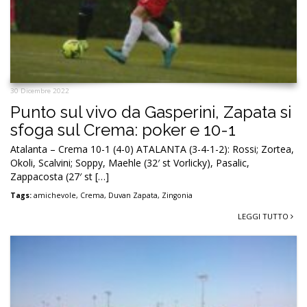
30 Dicembre 2022
Punto sul vivo da Gasperini, Zapata si
sfoga sul Crema: poker e 10-1
Atalanta – Crema 10-1 (4-0) ATALANTA (3-4-1-2): Rossi; Zortea,
Okoli, Scalvini; Soppy, Maehle (32′ st Vorlicky), Pasalic,
Zappacosta (27′ st […]
Tags:
amichevole
,
Crema
,
Duvan Zapata
,
Zingonia
LEGGI TUTTO