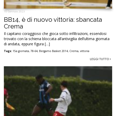
15 Gennaio 2023
BB14, è di nuovo vittoria: sbancata
Crema
Il capitano coraggioso che gioca sotto infiltrazioni, essendosi
trovato con la schiena bloccata all’antivigilia dell’ultima giornata
di andata, eppure figura […]
Tags:
15a giornata
,
78-64
,
Bergamo Basket 2014
,
Crema
,
vittoria
LEGGI TUTTO