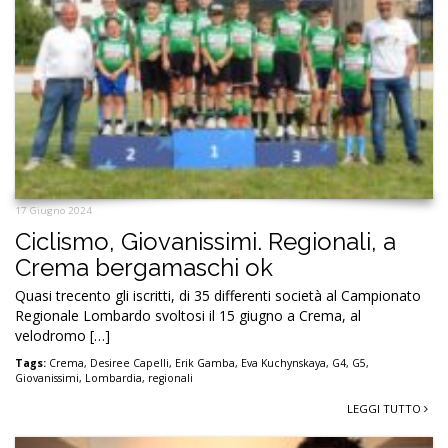
17 Giugno 2024
Ciclismo, Giovanissimi. Regionali, a
Crema bergamaschi ok
Quasi trecento gli iscritti, di 35 differenti società al Campionato
Regionale Lombardo svoltosi il 15 giugno a Crema, al
velodromo […]
Tags:
Crema
,
Desiree Capelli
,
Erik Gamba
,
Eva Kuchynskaya
,
G4
,
G5
,
Giovanissimi
,
Lombardia
,
regionali
LEGGI TUTTO