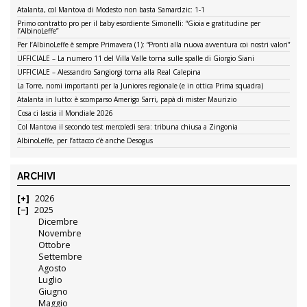
Atalanta, col Mantova di Modesto non basta Samardzic: 1-1
Primo contratto pro per il baby esordiente Simonelli: “Gioia e gratitudine per
l’AlbinoLeffe”
Per l’AlbinoLeffe è sempre Primavera (1): “Pronti alla nuova avventura coi nostri valori”
UFFICIALE – La numero 11 del Villa Valle torna sulle spalle di Giorgio Siani
UFFICIALE – Alessandro Sangiorgi torna alla Real Calepina
La Torre, nomi importanti per la Juniores regionale (e in ottica Prima squadra)
Atalanta in lutto: è scomparso Amerigo Sarri, papà di mister Maurizio
Cosa ci lascia il Mondiale 2026
Col Mantova il secondo test mercoledì sera: tribuna chiusa a Zingonia
AlbinoLeffe, per l’attacco c’è anche Desogus
ARCHIVI
2026
2025
Dicembre
Novembre
Ottobre
Settembre
Agosto
Luglio
Giugno
Maggio