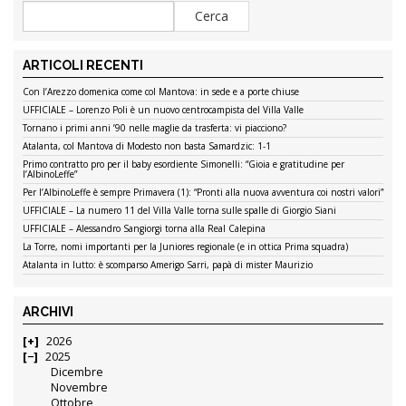
ARTICOLI RECENTI
Con l’Arezzo domenica come col Mantova: in sede e a porte chiuse
UFFICIALE – Lorenzo Poli è un nuovo centrocampista del Villa Valle
Tornano i primi anni ’90 nelle maglie da trasferta: vi piacciono?
Atalanta, col Mantova di Modesto non basta Samardzic: 1-1
Primo contratto pro per il baby esordiente Simonelli: “Gioia e gratitudine per
l’AlbinoLeffe”
Per l’AlbinoLeffe è sempre Primavera (1): “Pronti alla nuova avventura coi nostri valori”
UFFICIALE – La numero 11 del Villa Valle torna sulle spalle di Giorgio Siani
UFFICIALE – Alessandro Sangiorgi torna alla Real Calepina
La Torre, nomi importanti per la Juniores regionale (e in ottica Prima squadra)
Atalanta in lutto: è scomparso Amerigo Sarri, papà di mister Maurizio
ARCHIVI
2026
2025
Dicembre
Novembre
Ottobre