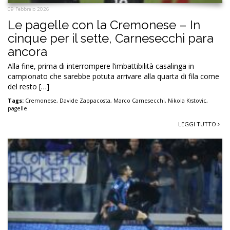
09 Febbraio 2026
Le pagelle con la Cremonese – In
cinque per il sette, Carnesecchi para
ancora
Alla fine, prima di interrompere l’imbattibilità casalinga in
campionato che sarebbe potuta arrivare alla quarta di fila come
del resto […]
Tags:
Cremonese
,
Davide Zappacosta
,
Marco Carnesecchi
,
Nikola Krstovic
,
pagelle
LEGGI TUTTO