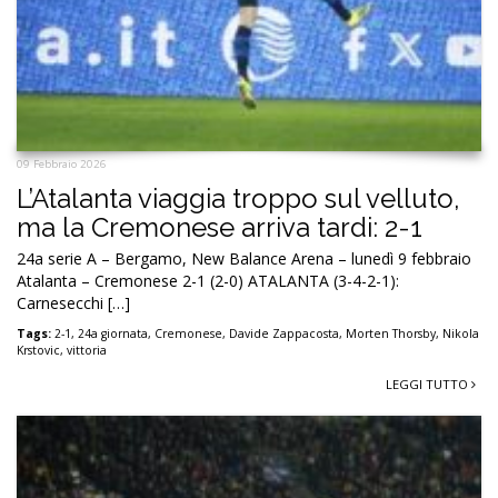
09 Febbraio 2026
L’Atalanta viaggia troppo sul velluto,
ma la Cremonese arriva tardi: 2-1
24a serie A – Bergamo, New Balance Arena – lunedì 9 febbraio
Atalanta – Cremonese 2-1 (2-0) ATALANTA (3-4-2-1):
Carnesecchi […]
Tags:
2-1
,
24a giornata
,
Cremonese
,
Davide Zappacosta
,
Morten Thorsby
,
Nikola
Krstovic
,
vittoria
LEGGI TUTTO