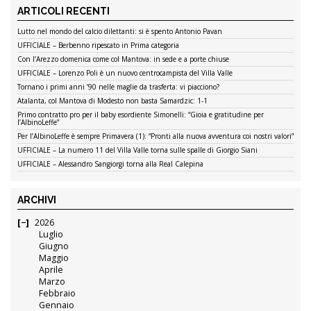
ARTICOLI RECENTI
Lutto nel mondo del calcio dilettanti: si è spento Antonio Pavan
UFFICIALE – Berbenno ripescato in Prima categoria
Con l’Arezzo domenica come col Mantova: in sede e a porte chiuse
UFFICIALE – Lorenzo Poli è un nuovo centrocampista del Villa Valle
Tornano i primi anni ’90 nelle maglie da trasferta: vi piacciono?
Atalanta, col Mantova di Modesto non basta Samardzic: 1-1
Primo contratto pro per il baby esordiente Simonelli: “Gioia e gratitudine per
l’AlbinoLeffe”
Per l’AlbinoLeffe è sempre Primavera (1): “Pronti alla nuova avventura coi nostri valori”
UFFICIALE – La numero 11 del Villa Valle torna sulle spalle di Giorgio Siani
UFFICIALE – Alessandro Sangiorgi torna alla Real Calepina
ARCHIVI
2026
Luglio
Giugno
Maggio
Aprile
Marzo
Febbraio
Gennaio