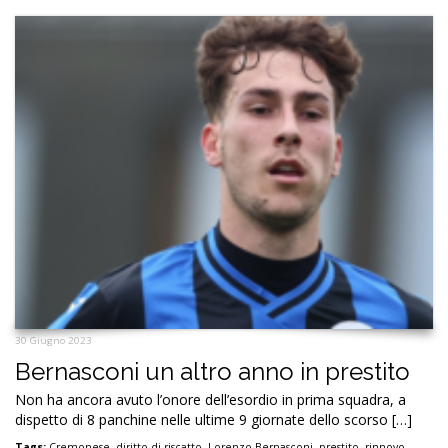
30 Giugno 2023
Bernasconi un altro anno in prestito
Non ha ancora avuto l’onore dell’esordio in prima squadra, a
dispetto di 8 panchine nelle ultime 9 giornate dello scorso […]
Tags:
Cremonese
,
diritto di riscatto
,
Lorenzo Bernasconi
,
prestito
,
rinnovo