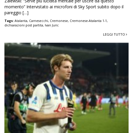
Zalewski: “Serve più lucidità mentale per uscire da questo
momento” Intervistato ai microfoni di Sky Sport subito dopo il
pareggio […]
Tags:
Atalanta
,
Carnesecchi
,
Cremonese
,
Cremonese-Atalanta 1-1
,
dichiarazioni post partita
,
Ivan Juric
LEGGI TUTTO