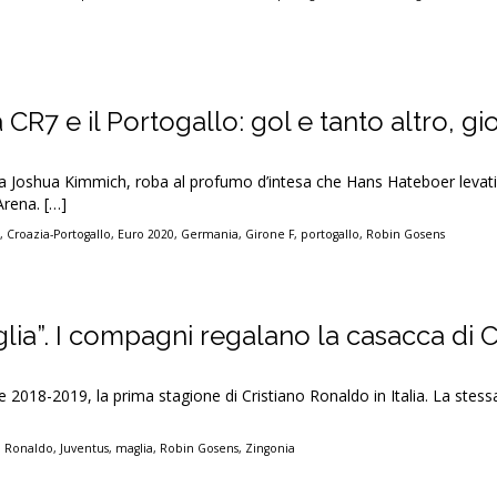
 CR7 e il Portogallo: gol e tanto altro, g
a Joshua Kimmich, roba al profumo d’intesa che Hans Hateboer levati
Arena. […]
o
,
Croazia-Portogallo
,
Euro 2020
,
Germania
,
Girone F
,
portogallo
,
Robin Gosens
aglia”. I compagni regalano la casacca di 
e 2018-2019, la prima stagione di Cristiano Ronaldo in Italia. La stes
o Ronaldo
,
Juventus
,
maglia
,
Robin Gosens
,
Zingonia