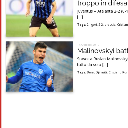
troppo in difesa
Juventus – Atalanta 2-2 (0-
[…]
Tags:
2 rigori
,
2-2
,
braccia
,
Cristi
14 Ottobre 2019
Malinovskyi batte
Stavolta Ruslan Malinovskyi,
tutto da solo […]
Tags:
Berat Djimsiti
,
Cristiano Ro