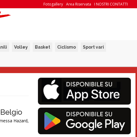
Fotogallery
Area Riservata
I NOSTRI CONTATTI
nili
Volley
Basket
Ciclismo
Sport vari
 Belgio
ha messa Hazard,