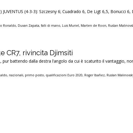
1) JUVENTUS (4-3-3): Szczesny 6; Cuadrado 6, De Ligt 6,5, Bonucci 6, D
ano Ronaldo
,
Duvan Zapata
,
falli di mano
,
Luis Muriel
,
Marten de Roon
,
Ruslan Malinovs
 CR7, rivincita Djimsiti
 pur battendo dalla destra l’angolo da cui è scaturito il vantaggio, n
naldo
,
nazionali
,
primo posto
,
qualificazioni Euro 2020
,
Roger Ibañez
,
Ruslan Malinovsk