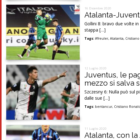
16 Dicembre 2020
Atalanta-Juventu
Gollini 8: bravo due volte i
stappa […]
Tags:
#freuler
,
Atalanta
,
Cristian
12 Luglio 2020
Juventus, le pag
mezzo si salva 
Szczesny 6: Nulla può sul p
dalle sue […]
Tags:
bentancur
,
Cristiano Ronal
11 Luglio 2020
Atalanta, con la 