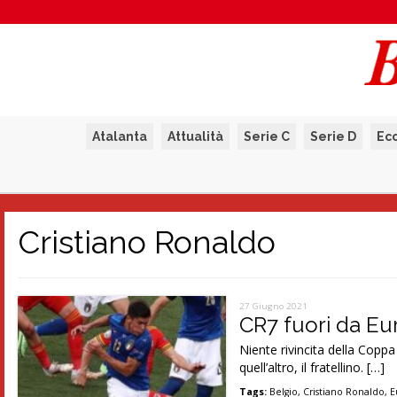
Atalanta
Attualità
Serie C
Serie D
Ec
Cristiano Ronaldo
27 Giugno 2021
CR7 fuori da Eur
Niente rivincita della Coppa 
quell’altro, il fratellino. […]
Tags:
Belgio
,
Cristiano Ronaldo
,
E