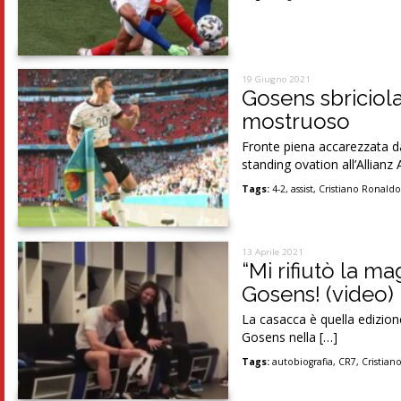
19 Giugno 2021
Gosens sbriciola
mostruoso
Fronte piena accarezzata d
standing ovation all’Allianz 
Tags:
4-2
,
assist
,
Cristiano Ronald
13 Aprile 2021
“Mi rifiutò la m
Gosens! (video)
La casacca è quella edizion
Gosens nella […]
Tags:
autobiografia
,
CR7
,
Cristian