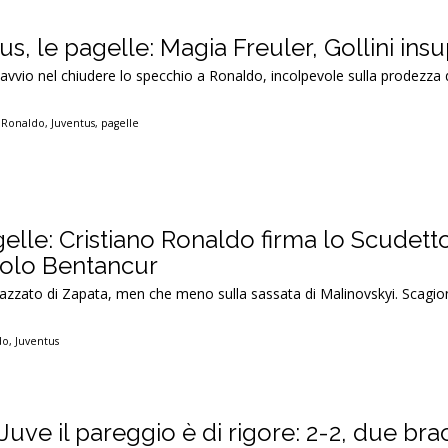
s, le pagelle: Magia Freuler, Gollini ins
n avvio nel chiudere lo specchio a Ronaldo, incolpevole sulla prodezza
o Ronaldo
,
Juventus
,
pagelle
elle: Cristiano Ronaldo firma lo Scudetto
solo Bentancur
iazzato di Zapata, men che meno sulla sassata di Malinovskyi. Scagio
do
,
Juventus
Juve il pareggio è di rigore: 2-2, due brac