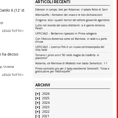
ARTICOLI RECENTI
anilo 6 (12′ st
Ederson in campo, test per Kolasinac: il sabato felice di Sarri
AlbinoLeffe, i formatori del vivaio e le loro dichiarazioni
Zingonia: ecco i quadri tecnici del settore giovanile agonistico
kyi
Lutto nel mondo del calcio dilettanti: si è spento Antonio
Pavan
LEGGI TUTTO
UFFICIALE – Berbenno ripescato in Prima categoria
Con l’Arezzo domenica come col Mantova: in sede e a porte
chiuse
UFFICIALE – Lorenzo Poli è un nuovo centrocampista del
Villa Valle
on ha deciso
Tornano i primi anni ’90 nelle maglie da trasferta: vi
piacciono?
Atalanta, col Mantova di Modesto non basta Samardzic: 1-1
yi
,
Ucraina
Primo contratto pro per il baby esordiente Simonelli: “Gioia e
gratitudine per l’AlbinoLeffe”
LEGGI TUTTO
ARCHIVI
2026
2025
2024
2023
2022
2021