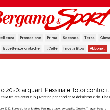
cellenza
Promozione
Prima
Seconda
Terza
Giova
Eccellenze orobiche
Il Caffè
I nostri Blog
Abbonati
o 2020: ai quarti Pessina e Toloi contro il
Italia tra atalantini e lo juventino per eccellenza dell’ultimo ciclo. L’
uro 2020
,
Europei
,
Italia
,
Matteo Pessina
,
ottavo
,
portogallo
,
Quarto
,
Thorgan Hazard