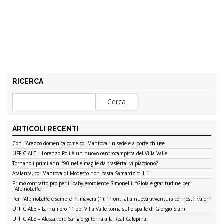
RICERCA
ARTICOLI RECENTI
Con l’Arezzo domenica come col Mantova: in sede e a porte chiuse
UFFICIALE – Lorenzo Poli è un nuovo centrocampista del Villa Valle
Tornano i primi anni ’90 nelle maglie da trasferta: vi piacciono?
Atalanta, col Mantova di Modesto non basta Samardzic: 1-1
Primo contratto pro per il baby esordiente Simonelli: “Gioia e gratitudine per
l’AlbinoLeffe”
Per l’AlbinoLeffe è sempre Primavera (1): “Pronti alla nuova avventura coi nostri valori”
UFFICIALE – La numero 11 del Villa Valle torna sulle spalle di Giorgio Siani
UFFICIALE – Alessandro Sangiorgi torna alla Real Calepina