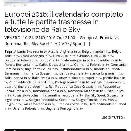
02 Giugno 2016
Europei 2016: il calendario completo
e tutte le partite trasmesse in
televisione da Rai e Sky
VENERDI 10 GIUGNO 2016 Ore 21:00 – Gruppo A: Francia vs
Romania, Rai, Sky Sport 1 HD e Sky Sport […]
Tags:
Albania-Svizzera in tv
,
Austria-Ungheria in tv
,
Belgio-Irlanda in tv
,
Belgio-
Italia in tv
,
Croazia-Spagna in tv
,
Euro 2016 in televisione
,
Euro 2016 in tv
,
Europei in televisione
,
Europei in tv
,
finale europei in tv
,
Francia-Albania in tv
,
Francia-Romania in tv
,
Galles-Slovacchia in tv
,
Germania-Polonia in tv
,
Germania-
Ucraina in tv
,
Inghilterra-Galles in tv
,
Inghilterra-Russia in tv
,
Irlanda del Nord-
Germania in tv
,
Irlanda-Svezia in tv
,
Islanda-Austria in tv
,
Islanda-Ungheria in tv
,
Italia-Irlanda in tv
,
Italia-Svezia in tv
,
ottavi di finale europei in tv
,
partite Italia in
tv
,
Polonia-Irlanda del Nord in tv
,
Portogallo-Austria in tv
,
Portogallo-Islanda in tv
,
quarti di finale europei in tv
,
Rai
,
Repubblica Ceca-Croazia in tv
,
Repubblica
Ceca-Turchia in tv
,
Romania-Albania in tv
,
Romania-Svizzera in tv
,
Russia-Galles
in tv
,
Russia-Slovacchia in tv
,
semifinali europei in tv
,
Sky
,
Sky Sport
,
Slovacchia-
Inghilterra in tv
,
Spagna-Repubblica Ceca in tv
,
Spagna-Turchia in tv
,
Svezia-
Belgio in tv
,
Svizzera-Francia in tv
,
Turchia-Croazia in tv
,
Ucraina-Irlanda del Nord
in tv
,
Ucraina-Polonia in tv
,
Ungheria-Portogallo in tv
LEGGI TUTTO