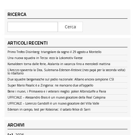
RICERCA
ARTICOLI RECENTI
Primo Trofeo Disinberg: triangolare da sogno il 29 agosto a Montello
Una nuova squadra in Terza: ecco la Lokomotiv Farese
Kamaldeen torna dalle ferie, Atalanta in vacanza fino a mercoledì mattina
L’Arezzo spaventa la Dea, Sulemana-Ederson-Krstovic (neo papà per la seconda volta)
lo ribaltano
Due squadre bergamasche sul podio nazionale: Albano ancora campione CSI
Super Mario Pasalic è a Zingonia: ne mancano due all’appello
Bene i nuovi, i Primavera e i veterani meglio: poker AlbinoLeffe a Pavia
UFFICIALE – Alessandro Brais è un nuovo giocatore della Real Calepina
UFFICIALE – Lorenzo Gandolfi è un nuovo giocatore del Villa Valle
Ederson in campo, test per Kolasinac: il sabato felice di Sarri
ARCHIVI
2026