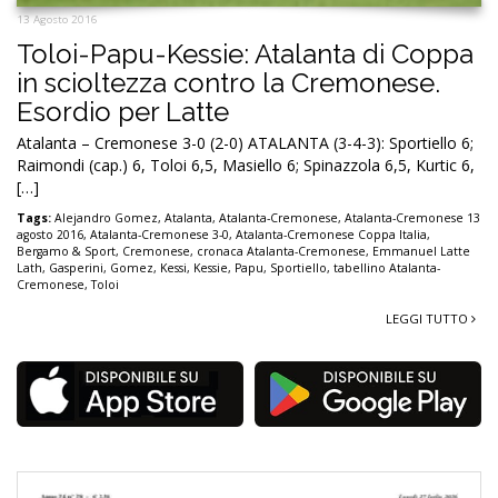
13 Agosto 2016
Toloi-Papu-Kessie: Atalanta di Coppa
in scioltezza contro la Cremonese.
Esordio per Latte
Atalanta – Cremonese 3-0 (2-0) ATALANTA (3-4-3): Sportiello 6;
Raimondi (cap.) 6, Toloi 6,5, Masiello 6; Spinazzola 6,5, Kurtic 6,
[…]
Tags:
Alejandro Gomez
,
Atalanta
,
Atalanta-Cremonese
,
Atalanta-Cremonese 13
agosto 2016
,
Atalanta-Cremonese 3-0
,
Atalanta-Cremonese Coppa Italia
,
Bergamo & Sport
,
Cremonese
,
cronaca Atalanta-Cremonese
,
Emmanuel Latte
Lath
,
Gasperini
,
Gomez
,
Kessi
,
Kessie
,
Papu
,
Sportiello
,
tabellino Atalanta-
Cremonese
,
Toloi
LEGGI TUTTO