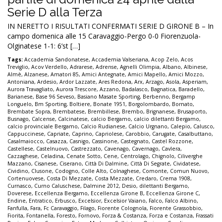
Serie D alla Terza
IN NERETTO I RISULTATI CONFERMATI SERIE D GIRONE B – In
campo domenica alle 15 Caravaggio-Pergo 0-0 Fiorenzuola-
Olginatese 1-1: 6’st […]
Tags:
Accademia Sandonatese
,
Accademia Valseriana
,
Acop Zelo
,
Acos
Treviglio
,
Acov Verdello
,
Adrarese
,
Adrense
,
Agnelli Olimpia
,
Albano
,
Albinese
,
Almè
,
Alzanese
,
Amatori 85
,
Amici Antegnate
,
Amici Mapello
,
Amici Mozzo
,
Antoniana
,
Ardesio
,
Ardor Lazzate
,
Ares Redona
,
Arx
,
Arzago
,
Asola
,
Asperiam
,
Aurora Travagliato
,
Aurora Trescore
,
Azzano
,
Badalasco
,
Bagnatica
,
Baradello
,
Barianese
,
Base 96 Seveso
,
Basiano Masate Sporting
,
Berbenno
,
Bergamp
Longuelo
,
Bm Sporting
,
Boltiere
,
Bonate 1951
,
Borgolombardo
,
Bornato
,
Brembate Sopra
,
Brembatese
,
Brembillese
,
Brembo
,
Brignanese
,
Brusaporto
,
Busnago
,
Calcense
,
Calcinatese
,
calcio Bergamo
,
calcio dilettanti Bergamo
,
calcio provinciale Bergamo
,
Calcio Rudianese
,
Calcio Urgnano
,
Calepio
,
Calusco
,
Cappuccinese
,
Capriate
,
Caprino
,
Capriolese
,
Carobbio
,
Carugate
,
Casalbuttano
,
Casalmaiocco
,
Casazza
,
Casnigo
,
Cassinone
,
Castegnato
,
Castel Rozzone
,
Castellese
,
Castelnuovo
,
Castrezzato
,
Cavenago
,
Cavernago
,
Cavlera
,
Cazzaghese
,
Celadina
,
Cenate Sotto
,
Cene
,
Centrolago
,
Chignolo
,
Ciliverghe
Mazzano
,
Cisanese
,
Ciserano
,
Città Di Dalmine
,
Città Di Segrate
,
Cividatese
,
Cividino
,
Clusone
,
Codogno
,
Colle Alto
,
Colnaghese
,
Comonte
,
Comun Nuovo
,
Cortenuovese
,
Costa Di Mezzate
,
Costa Mezzate
,
Credaro
,
Crema 1908
,
Curnasco
,
Curno Caluschese
,
Dalmine 2012
,
Desio
,
dilettanti Bergamo
,
Doverese
,
Eccellenza Bergamo
,
Eccellenza Girone B
,
Eccellenza Girone C
,
Endine
,
Entratico
,
Erbusco
,
Excelsior
,
Excelsior Vaiano
,
Falco
,
Falco Albino
,
Fanfulla
,
Fara
,
Fc Caravaggio
,
Filago
,
Fiorente Colognola
,
Fiorente Grassobbio
,
Fiorita
,
Fontanella
,
Foresto
,
Fornovo
,
Forza & Costanza
,
Forza e Costanza
,
Frassati