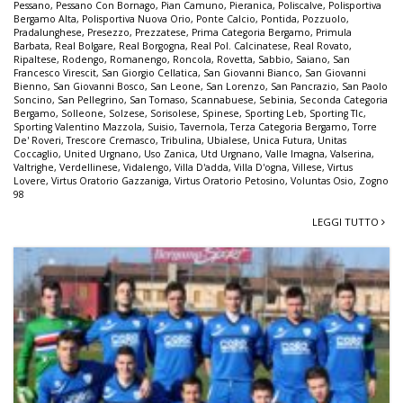
Pessano
,
Pessano Con Bornago
,
Pian Camuno
,
Pieranica
,
Poliscalve
,
Polisportiva
Bergamo Alta
,
Polisportiva Nuova Orio
,
Ponte Calcio
,
Pontida
,
Pozzuolo
,
Pradalunghese
,
Presezzo
,
Prezzatese
,
Prima Categoria Bergamo
,
Primula
Barbata
,
Real Bolgare
,
Real Borgogna
,
Real Pol. Calcinatese
,
Real Rovato
,
Ripaltese
,
Rodengo
,
Romanengo
,
Roncola
,
Rovetta
,
Sabbio
,
Saiano
,
San
Francesco Virescit
,
San Giorgio Cellatica
,
San Giovanni Bianco
,
San Giovanni
Bienno
,
San Giovanni Bosco
,
San Leone
,
San Lorenzo
,
San Pancrazio
,
San Paolo
Soncino
,
San Pellegrino
,
San Tomaso
,
Scannabuese
,
Sebinia
,
Seconda Categoria
Bergamo
,
Solleone
,
Solzese
,
Sorisolese
,
Spinese
,
Sporting Leb
,
Sporting Tlc
,
Sporting Valentino Mazzola
,
Suisio
,
Tavernola
,
Terza Categoria Bergamo
,
Torre
De' Roveri
,
Trescore Cremasco
,
Tribulina
,
Ubialese
,
Unica Futura
,
Unitas
Coccaglio
,
United Urgnano
,
Uso Zanica
,
Utd Urgnano
,
Valle Imagna
,
Valserina
,
Valtrighe
,
Verdellinese
,
Vidalengo
,
Villa D'adda
,
Villa D'ogna
,
Villese
,
Virtus
Lovere
,
Virtus Oratorio Gazzaniga
,
Virtus Oratorio Petosino
,
Voluntas Osio
,
Zogno
98
LEGGI TUTTO