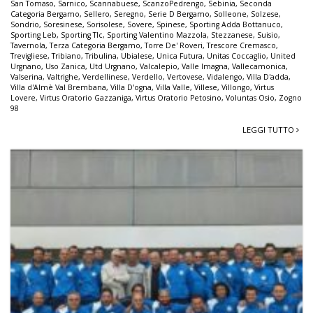
San Tomaso
,
Sarnico
,
Scannabuese
,
ScanzoPedrengo
,
Sebinia
,
Seconda
Categoria Bergamo
,
Sellero
,
Seregno
,
Serie D Bergamo
,
Solleone
,
Solzese
,
Sondrio
,
Soresinese
,
Sorisolese
,
Sovere
,
Spinese
,
Sporting Adda Bottanuco
,
Sporting Leb
,
Sporting Tlc
,
Sporting Valentino Mazzola
,
Stezzanese
,
Suisio
,
Tavernola
,
Terza Categoria Bergamo
,
Torre De' Roveri
,
Trescore Cremasco
,
Trevigliese
,
Tribiano
,
Tribulina
,
Ubialese
,
Unica Futura
,
Unitas Coccaglio
,
United
Urgnano
,
Uso Zanica
,
Utd Urgnano
,
Valcalepio
,
Valle Imagna
,
Vallecamonica
,
Valserina
,
Valtrighe
,
Verdellinese
,
Verdello
,
Vertovese
,
Vidalengo
,
Villa D'adda
,
Villa d'Almè Val Brembana
,
Villa D'ogna
,
Villa Valle
,
Villese
,
Villongo
,
Virtus
Lovere
,
Virtus Oratorio Gazzaniga
,
Virtus Oratorio Petosino
,
Voluntas Osio
,
Zogno
98
LEGGI TUTTO