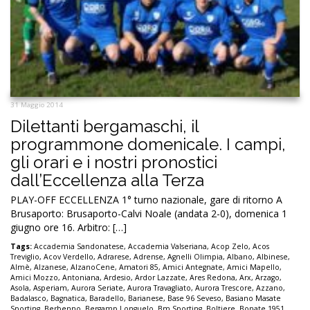
31 Maggio 2014
Dilettanti bergamaschi, il
programmone domenicale. I campi,
gli orari e i nostri pronostici
dall’Eccellenza alla Terza
PLAY-OFF ECCELLENZA 1° turno nazionale, gare di ritorno A
Brusaporto: Brusaporto-Calvi Noale (andata 2-0), domenica 1
giugno ore 16. Arbitro: […]
Tags:
Accademia Sandonatese
,
Accademia Valseriana
,
Acop Zelo
,
Acos
Treviglio
,
Acov Verdello
,
Adrarese
,
Adrense
,
Agnelli Olimpia
,
Albano
,
Albinese
,
Almè
,
Alzanese
,
AlzanoCene
,
Amatori 85
,
Amici Antegnate
,
Amici Mapello
,
Amici Mozzo
,
Antoniana
,
Ardesio
,
Ardor Lazzate
,
Ares Redona
,
Arx
,
Arzago
,
Asola
,
Asperiam
,
Aurora Seriate
,
Aurora Travagliato
,
Aurora Trescore
,
Azzano
,
Badalasco
,
Bagnatica
,
Baradello
,
Barianese
,
Base 96 Seveso
,
Basiano Masate
Sporting
,
Berbenno
,
Bergamp Longuelo
,
Bm Sporting
,
Boltiere
,
Bonate 1951
,