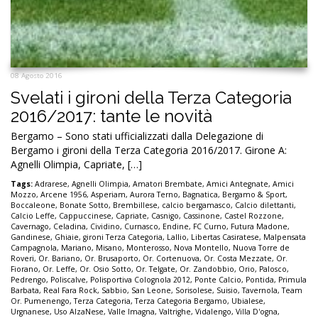
08 Agosto 2016
Svelati i gironi della Terza Categoria
2016/2017: tante le novità
Bergamo – Sono stati ufficializzati dalla Delegazione di
Bergamo i gironi della Terza Categoria 2016/2017. Girone A:
Agnelli Olimpia, Capriate, […]
Tags:
Adrarese
,
Agnelli Olimpia
,
Amatori Brembate
,
Amici Antegnate
,
Amici
Mozzo
,
Arcene 1956
,
Asperiam
,
Aurora Terno
,
Bagnatica
,
Bergamo & Sport
,
Boccaleone
,
Bonate Sotto
,
Brembillese
,
calcio bergamasco
,
Calcio dilettanti
,
Calcio Leffe
,
Cappuccinese
,
Capriate
,
Casnigo
,
Cassinone
,
Castel Rozzone
,
Cavernago
,
Celadina
,
Cividino
,
Curnasco
,
Endine
,
FC Curno
,
Futura Madone
,
Gandinese
,
Ghiaie
,
gironi Terza Categoria
,
Lallio
,
Libertas Casiratese
,
Malpensata
Campagnola
,
Mariano
,
Misano
,
Monterosso
,
Nova Montello
,
Nuova Torre de
Roveri
,
Or. Bariano
,
Or. Brusaporto
,
Or. Cortenuova
,
Or. Costa Mezzate
,
Or.
Fiorano
,
Or. Leffe
,
Or. Osio Sotto
,
Or. Telgate
,
Or. Zandobbio
,
Orio
,
Palosco
,
Pedrengo
,
Poliscalve
,
Polisportiva Colognola 2012
,
Ponte Calcio
,
Pontida
,
Primula
Barbata
,
Real Fara Rock
,
Sabbio
,
San Leone
,
Sorisolese
,
Suisio
,
Tavernola
,
Team
Or. Pumenengo
,
Terza Categoria
,
Terza Categoria Bergamo
,
Ubialese
,
Urgnanese
,
Uso AlzaNese
,
Valle Imagna
,
Valtrighe
,
Vidalengo
,
Villa D'ogna
,