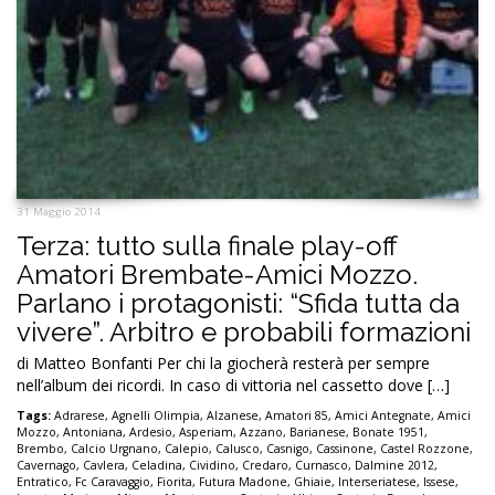
31 Maggio 2014
Terza: tutto sulla finale play-off
Amatori Brembate-Amici Mozzo.
Parlano i protagonisti: “Sfida tutta da
vivere”. Arbitro e probabili formazioni
di Matteo Bonfanti Per chi la giocherà resterà per sempre
nell’album dei ricordi. In caso di vittoria nel cassetto dove […]
Tags:
Adrarese
,
Agnelli Olimpia
,
Alzanese
,
Amatori 85
,
Amici Antegnate
,
Amici
Mozzo
,
Antoniana
,
Ardesio
,
Asperiam
,
Azzano
,
Barianese
,
Bonate 1951
,
Brembo
,
Calcio Urgnano
,
Calepio
,
Calusco
,
Casnigo
,
Cassinone
,
Castel Rozzone
,
Cavernago
,
Cavlera
,
Celadina
,
Cividino
,
Credaro
,
Curnasco
,
Dalmine 2012
,
Entratico
,
Fc Caravaggio
,
Fiorita
,
Futura Madone
,
Ghiaie
,
Interseriatese
,
Issese
,