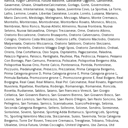
Ranica
,
Fulgor Canonica
,
Futura Madone
,
Galbiatese Oggiono
,
Gandinese
,
Gavarnese
,
Ghiaie
,
GhisalbeseCalcinatese
,
Gorlago
,
Gorle
,
Governolese
,
Grumellese
,
Interseriatese
,
Inzago
,
Issese
,
Juventina Covo
,
La Sportiva
,
La Torre
,
Lallio
,
Lemine
,
Levate
,
Libertas Casiratese
,
Locate
,
Loreto
,
Luisiana
,
Mariano
,
Mario Zanconti
,
Medolago
,
Melegnano
,
Mezzago
,
Misano
,
Monte Cremasco
,
Montello
,
Monterosso
,
Montodinese
,
Montorfano Rovato
,
Monvico
,
Mozzo
,
Nembrese
,
Nino Ronco
,
Nuova Atletic Almenno
,
Nuova Frontiera
,
Nuova
Selvino
,
Nuova Valcavallina
,
Olimpic Trezzanese
,
Ome
,
Oratorio Albino
,
Oratorio Boccaleone
,
Oratorio Brusaporto
,
Oratorio Calvenzano
,
Oratorio
Cologno
,
Oratorio Costa Mezzate
,
Oratorio Leffe
,
Oratorio Maclodio
,
Oratorio
Malpensata
,
Oratorio Mozzanica
,
Oratorio Sabbioni
,
Oratorio Stezzano
,
Oratorio Verdello
,
Oratorio Villaggio Degli Sposi
,
Oratorio Zandobbio
,
Ordival
,
Oriens
,
Orsa Cortefranca
,
Osio Sopra
,
Ospitaletto
,
Pagazzanese
,
Paladina
,
Palazzo Pignano
,
Palosco
,
Pantigliate
,
Paullese
,
Pba
,
Pedrocca
,
Pessano
,
Pessano
Con Bornago
,
Pian Camuno
,
Pieranica
,
Poliscalve
,
Polisportiva Bergamo Alta
,
Polisportiva Nuova Orio
,
Ponte Calcio
,
Ponteranica
,
Pontida
,
Pontirolese
,
Pozzuolo
,
Pradalunghese
,
Presezzo
,
Prezzatese
,
Prima Categoria Bergamo
,
Prima Categoria girone D
,
Prima Categoria girone E
,
Prima Categoria girone L
,
Primula Barbata
,
Promozione girone C
,
Promozione girone E
,
Real Bolgare
,
Real
Borgogna
,
Real Casal
,
Real Milano
,
Real Pol. Calcinatese
,
Real Rovato
,
Rigamonti
Nuvolera
,
Ripaltese
,
Rivoltana
,
Rodengo
,
Romanengo
,
Romanese
,
Roncola
,
Rovetta
,
Rudianese
,
Sabbio
,
Saiano
,
San Francesco Virescit
,
San Giorgio
Cellatica
,
San Giovanni Bianco
,
San Giovanni Bienno
,
San Giovanni Bosco
,
San
Leone
,
San Lorenzo
,
San Pancrazio
,
San Paolo D'Argon
,
San Paolo Soncino
,
San
Pellegrino
,
San Tomaso
,
Sarnico
,
Scannabuese
,
ScanzoPedrengo
,
Sebinia
,
Seconda Categoria Bergamo
,
Sellero
,
Solleone
,
Solzese
,
Sondrio
,
Soresinese
,
Sorisolese
,
Sovere
,
Spinese
,
Sporting Adda Bottanuco
,
Sporting Leb
,
Sporting
Tlc
,
Sporting Valentino Mazzola
,
Stezzanese
,
Suisio
,
Tavernola
,
Terza Categoria
Bergamo
,
Torre De' Roveri
,
Trescore Cremasco
,
Trevigliese
,
Tribiano
,
Tribulina
,
Ubialese
,
Unica Futura
,
Unitas Coccaglio
,
United Urgnano
,
Uso Zanica
,
Utd