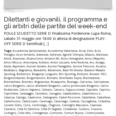
30 Maggio 2014
Dilettanti e giovanili, il programma e
gli arbitri delle partite del week-end
POULE SCUDETTO SERIE D Finalissima Pordenone-Lupa Roma,
sabato 31 maggio ore 18.00: in attesa di designazione PLAY-
OFF SERIE D Semifinali […]
Tags:
Accademia Sandonatese
,
Accademia Valseriana
,
Acop Zelo
,
Acos
Treviglio
,
Acov Verdello
,
Adrarese
,
Adrense
,
Agnelli Olimpia
,
Albano
,
Albinese
,
Almè
,
Alzanese
,
AlzanoCene
,
Amatori 85
,
Amici Antegnate
,
Amici Mapello
,
Amici Mozzo
,
Antoniana
,
Ardesio
,
Ardor Lazzate
,
Ares Redona
,
Arx
,
Arzago
,
Asola
,
Asperiam
,
Aurora Seriate
,
Aurora Travagliato
,
Aurora Trescore
,
Azzano
,
Badalasco
,
Bagnatica
,
Baradello
,
Barianese
,
Base 96 Seveso
,
Basiano Masate
Sporting
,
Berbenno
,
Bergamp Longuelo
,
Bm Sporting
,
Boltiere
,
Bonate 1951
,
Borgolombardo
,
Borgomanero
,
Bornato
,
Brembate Sopra
,
Brembatese
,
Brembillese
,
Brembo
,
Brignanese
,
Brusaporto
,
Busnago
,
Calcense
,
Calcinatese
,
calcio Bergamo
,
calcio dilettanti Bergamo
,
calcio provinciale Bergamo
,
Calcio
Rudianese
,
Calcio Urgnano
,
Calepio
,
Calusco
,
Cappuccinese
,
Capriate
,
Caprino
,
Capriolese
,
Caravaggio
,
Carobbio
,
Carugate
,
Casalbuttano
,
Casalmaiocco
,
Casazza
,
Casnigo
,
Cassinone
,
Castegnato
,
Castel Rozzone
,
Castellana
,
Castellese
,
Castelnuovo
,
Castrezzato
,
Cavenago
,
Cavernago
,
Cavlera
,
Cazzaghese
,
Celadina
,
Cenate Sotto
,
Cene
,
Centrolago
,
Chignolo
,
Ciliverghe Mazzano
,
Cisanese
,
Ciserano
,
Città Di Dalmine
,
Città Di Segrate
,
Cividatese
,
Cividino
,
Clusone
,
Codogno
,
Colle Alto
,
Colnaghese
,
Comonte
,
Comun Nuovo
,
Cortenuovese
,