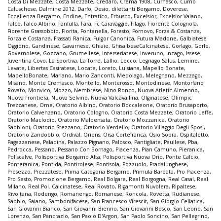
Costa Di Mezzate
,
Costa Mezzate
,
Credaro
,
Crema 1908
,
Curnasco
,
Curno
Caluschese
,
Dalmine 2012
,
Darfo
,
Desio
,
dilettanti Bergamo
,
Doverese
,
Eccellenza Bergamo
,
Endine
,
Entratico
,
Erbusco
,
Excelsior
,
Excelsior Vaiano
,
Falco
,
Falco Albino
,
Fanfulla
,
Fara
,
Fc Caravaggio
,
Filago
,
Fiorente Colognola
,
Fiorente Grassobbio
,
Fiorita
,
Fontanella
,
Foresto
,
Fornovo
,
Forza & Costanza
,
Forza e Costanza
,
Frassati Ranica
,
Fulgor Canonica
,
Futura Madone
,
Galbiatese
Oggiono
,
Gandinese
,
Gavarnese
,
Ghiaie
,
GhisalbeseCalcinatese
,
Gorlago
,
Gorle
,
Governolese
,
Gozzano
,
Grumellese
,
Interseriatese
,
Inveruno
,
Inzago
,
Issese
,
Juventina Covo
,
La Sportiva
,
La Torre
,
Lallio
,
Lecco
,
Legnago Salus
,
Lemine
,
Levate
,
Libertas Casiratese
,
Locate
,
Loreto
,
Luisiana
,
Mapello Bonate
,
MapelloBonate
,
Mariano
,
Mario Zanconti
,
Medolago
,
Melegnano
,
Mezzago
,
Misano
,
Monte Cremasco
,
Montello
,
Monterosso
,
Montodinese
,
Montorfano
Rovato
,
Monvico
,
Mozzo
,
Nembrese
,
Nino Ronco
,
Nuova Atletic Almenno
,
Nuova Frontiera
,
Nuova Selvino
,
Nuova Valcavallina
,
Olginatese
,
Olimpic
Trezzanese
,
Ome
,
Oratorio Albino
,
Oratorio Boccaleone
,
Oratorio Brusaporto
,
Oratorio Calvenzano
,
Oratorio Cologno
,
Oratorio Costa Mezzate
,
Oratorio Leffe
,
Oratorio Maclodio
,
Oratorio Malpensata
,
Oratorio Mozzanica
,
Oratorio
Sabbioni
,
Oratorio Stezzano
,
Oratorio Verdello
,
Oratorio Villaggio Degli Sposi
,
Oratorio Zandobbio
,
Ordival
,
Oriens
,
Orsa Cortefranca
,
Osio Sopra
,
Ospitaletto
,
Pagazzanese
,
Paladina
,
Palazzo Pignano
,
Palosco
,
Pantigliate
,
Paullese
,
Pba
,
Pedrocca
,
Pessano
,
Pessano Con Bornago
,
Piacenza
,
Pian Camuno
,
Pieranica
,
Poliscalve
,
Polisportiva Bergamo Alta
,
Polisportiva Nuova Orio
,
Ponte Calcio
,
Ponteranica
,
Pontida
,
Pontirolese
,
Pontisola
,
Pozzuolo
,
Pradalunghese
,
Presezzo
,
Prezzatese
,
Prima Categoria Bergamo
,
Primula Barbata
,
Pro Piacenza
,
Pro Sesto
,
Promozione Bergamo
,
Real Bolgare
,
Real Borgogna
,
Real Casal
,
Real
Milano
,
Real Pol. Calcinatese
,
Real Rovato
,
Rigamonti Nuvolera
,
Ripaltese
,
Rivoltana
,
Rodengo
,
Romanengo
,
Romanese
,
Roncola
,
Rovetta
,
Rudianese
,
Sabbio
,
Saiano
,
Sambonifacese
,
San Francesco Virescit
,
San Giorgio Cellatica
,
San Giovanni Bianco
,
San Giovanni Bienno
,
San Giovanni Bosco
,
San Leone
,
San
Lorenzo
,
San Pancrazio
,
San Paolo D'Argon
,
San Paolo Soncino
,
San Pellegrino
,