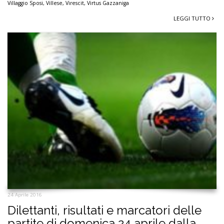
Villaggio Sposi
,
Villese
,
Virescit
,
Virtus Gazzaniga
LEGGI TUTTO
24 Aprile 2016
Dilettanti, risultati e marcatori delle
partite di domenica 24 aprile dalla