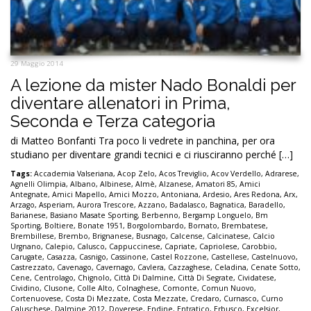
29 Maggio 2014
A lezione da mister Nado Bonaldi per
diventare allenatori in Prima,
Seconda e Terza categoria
di Matteo Bonfanti Tra poco li vedrete in panchina, per ora
studiano per diventare grandi tecnici e ci riusciranno perché […]
Tags:
Accademia Valseriana
,
Acop Zelo
,
Acos Treviglio
,
Acov Verdello
,
Adrarese
,
Agnelli Olimpia
,
Albano
,
Albinese
,
Almè
,
Alzanese
,
Amatori 85
,
Amici
Antegnate
,
Amici Mapello
,
Amici Mozzo
,
Antoniana
,
Ardesio
,
Ares Redona
,
Arx
,
Arzago
,
Asperiam
,
Aurora Trescore
,
Azzano
,
Badalasco
,
Bagnatica
,
Baradello
,
Barianese
,
Basiano Masate Sporting
,
Berbenno
,
Bergamp Longuelo
,
Bm
Sporting
,
Boltiere
,
Bonate 1951
,
Borgolombardo
,
Bornato
,
Brembatese
,
Brembillese
,
Brembo
,
Brignanese
,
Busnago
,
Calcense
,
Calcinatese
,
Calcio
Urgnano
,
Calepio
,
Calusco
,
Cappuccinese
,
Capriate
,
Capriolese
,
Carobbio
,
Carugate
,
Casazza
,
Casnigo
,
Cassinone
,
Castel Rozzone
,
Castellese
,
Castelnuovo
,
Castrezzato
,
Cavenago
,
Cavernago
,
Cavlera
,
Cazzaghese
,
Celadina
,
Cenate Sotto
,
Cene
,
Centrolago
,
Chignolo
,
Città Di Dalmine
,
Città Di Segrate
,
Cividatese
,
Cividino
,
Clusone
,
Colle Alto
,
Colnaghese
,
Comonte
,
Comun Nuovo
,
Cortenuovese
,
Costa Di Mezzate
,
Costa Mezzate
,
Credaro
,
Curnasco
,
Curno
Caluschese
,
Dalmine 2012
,
Doverese
,
Endine
,
Entratico
,
Erbusco
,
Excelsior
,