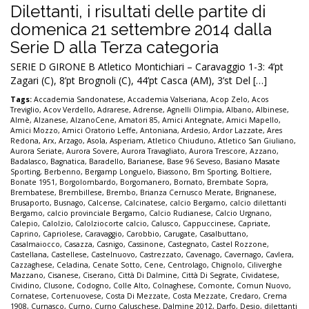
Dilettanti, i risultati delle partite di
domenica 21 settembre 2014 dalla
Serie D alla Terza categoria
SERIE D GIRONE B Atletico Montichiari – Caravaggio 1-3: 4’pt
Zagari (C), 8’pt Brognoli (C), 44’pt Casca (AM), 3’st Del […]
Tags:
Accademia Sandonatese
,
Accademia Valseriana
,
Acop Zelo
,
Acos
Treviglio
,
Acov Verdello
,
Adrarese
,
Adrense
,
Agnelli Olimpia
,
Albano
,
Albinese
,
Almè
,
Alzanese
,
AlzanoCene
,
Amatori 85
,
Amici Antegnate
,
Amici Mapello
,
Amici Mozzo
,
Amici Oratorio Leffe
,
Antoniana
,
Ardesio
,
Ardor Lazzate
,
Ares
Redona
,
Arx
,
Arzago
,
Asola
,
Asperiam
,
Atletico Chiuduno
,
Atletico San Giuliano
,
Aurora Seriate
,
Aurora Sovere
,
Aurora Travagliato
,
Aurora Trescore
,
Azzano
,
Badalasco
,
Bagnatica
,
Baradello
,
Barianese
,
Base 96 Seveso
,
Basiano Masate
Sporting
,
Berbenno
,
Bergamp Longuelo
,
Biassono
,
Bm Sporting
,
Boltiere
,
Bonate 1951
,
Borgolombardo
,
Borgomanero
,
Bornato
,
Brembate Sopra
,
Brembatese
,
Brembillese
,
Brembo
,
Brianza Cernusco Merate
,
Brignanese
,
Brusaporto
,
Busnago
,
Calcense
,
Calcinatese
,
calcio Bergamo
,
calcio dilettanti
Bergamo
,
calcio provinciale Bergamo
,
Calcio Rudianese
,
Calcio Urgnano
,
Calepio
,
Calolzio
,
Calolziocorte calcio
,
Calusco
,
Cappuccinese
,
Capriate
,
Caprino
,
Capriolese
,
Caravaggio
,
Carobbio
,
Carugate
,
Casalbuttano
,
Casalmaiocco
,
Casazza
,
Casnigo
,
Cassinone
,
Castegnato
,
Castel Rozzone
,
Castellana
,
Castellese
,
Castelnuovo
,
Castrezzato
,
Cavenago
,
Cavernago
,
Cavlera
,
Cazzaghese
,
Celadina
,
Cenate Sotto
,
Cene
,
Centrolago
,
Chignolo
,
Ciliverghe
Mazzano
,
Cisanese
,
Ciserano
,
Città Di Dalmine
,
Città Di Segrate
,
Cividatese
,
Cividino
,
Clusone
,
Codogno
,
Colle Alto
,
Colnaghese
,
Comonte
,
Comun Nuovo
,
Cornatese
,
Cortenuovese
,
Costa Di Mezzate
,
Costa Mezzate
,
Credaro
,
Crema
1908
,
Curnasco
,
Curno
,
Curno Caluschese
,
Dalmine 2012
,
Darfo
,
Desio
,
dilettanti