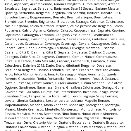
Asola
,
Asperiam
,
Aurora Seriate
,
Aurora Travagliato
,
Aurora Trescore
,
Azzano
,
Badalasco
,
Bagnatica
,
Baradello
,
Barianese
,
Base 96 Seveso
,
Basiano Masate
Sporting
,
Berbenno
,
Bergamp Longuelo
,
Bm Sporting
,
Boltiere
,
Bonate 1951
,
Borgolombardo
,
Borgomanero
,
Bornato
,
Brembate Sopra
,
Brembatese
,
Brembillese
,
Brembo
,
Brignanese
,
Brusaporto
,
Busnago
,
Calcense
,
Calcinatese
,
calcio Bergamo
,
calcio dilettanti Bergamo
,
calcio provinciale Bergamo
,
Calcio
Rudianese
,
Calcio Urgnano
,
Calepio
,
Calusco
,
Cappuccinese
,
Capriate
,
Caprino
,
Capriolese
,
Caravaggio
,
Carobbio
,
Carugate
,
Casalbuttano
,
Casalmaiocco
,
Casazza
,
Casnigo
,
Cassinone
,
Castegnato
,
Castel Rozzone
,
Castellana
,
Castellese
,
Castelnuovo
,
Castrezzato
,
Cavenago
,
Cavernago
,
Cavlera
,
Cazzaghese
,
Celadina
,
Cenate Sotto
,
Cene
,
Centrolago
,
Chignolo
,
Ciliverghe Mazzano
,
Cisanese
,
Ciserano
,
Città Di Dalmine
,
Città Di Segrate
,
Cividatese
,
Cividino
,
Clusone
,
Codogno
,
Colle Alto
,
Colnaghese
,
Comonte
,
Comun Nuovo
,
Cortenuovese
,
Costa Di Mezzate
,
Costa Mezzate
,
Credaro
,
Crema 1908
,
Curnasco
,
Curno
Caluschese
,
Dalmine 2012
,
Darfo
,
Desio
,
dilettanti Bergamo
,
Doverese
,
Eccellenza Bergamo
,
Endine
,
Entratico
,
Erbusco
,
Excelsior
,
Excelsior Vaiano
,
Falco
,
Falco Albino
,
Fanfulla
,
Fara
,
Fc Caravaggio
,
Filago
,
Fiorente Colognola
,
Fiorente Grassobbio
,
Fiorita
,
Fontanella
,
Foresto
,
Fornovo
,
Forza & Costanza
,
Forza e Costanza
,
Frassati Ranica
,
Fulgor Canonica
,
Futura Madone
,
Galbiatese
Oggiono
,
Gandinese
,
Gavarnese
,
Ghiaie
,
GhisalbeseCalcinatese
,
Gorlago
,
Gorle
,
Governolese
,
Gozzano
,
Grumellese
,
Interseriatese
,
Inveruno
,
Inzago
,
Issese
,
Juventina Covo
,
La Sportiva
,
La Torre
,
Lallio
,
Lecco
,
Legnago Salus
,
Lemine
,
Levate
,
Libertas Casiratese
,
Locate
,
Loreto
,
Luisiana
,
Mapello Bonate
,
MapelloBonate
,
Mariano
,
Mario Zanconti
,
Medolago
,
Melegnano
,
Mezzago
,
Misano
,
Monte Cremasco
,
Montello
,
Monterosso
,
Montodinese
,
Montorfano
Rovato
,
Monvico
,
Mozzo
,
Nembrese
,
Nino Ronco
,
Nuova Atletic Almenno
,
Nuova Frontiera
,
Nuova Selvino
,
Nuova Valcavallina
,
Olginatese
,
Olimpic
Trezzanese
,
Ome
,
Oratorio Albino
,
Oratorio Boccaleone
,
Oratorio Brusaporto
,
Oratorio Calvenzano
,
Oratorio Cologno
,
Oratorio Costa Mezzate
,
Oratorio Leffe
,