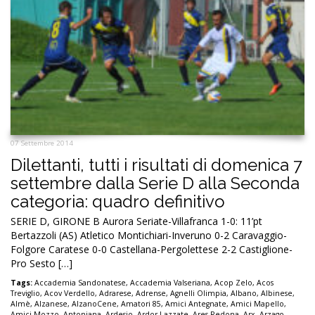
07 Settembre 2014
Dilettanti, tutti i risultati di domenica 7
settembre dalla Serie D alla Seconda
categoria: quadro definitivo
SERIE D, GIRONE B Aurora Seriate-Villafranca 1-0: 11’pt
Bertazzoli (AS) Atletico Montichiari-Inveruno 0-2 Caravaggio-
Folgore Caratese 0-0 Castellana-Pergolettese 2-2 Castiglione-
Pro Sesto […]
Tags:
Accademia Sandonatese
,
Accademia Valseriana
,
Acop Zelo
,
Acos
Treviglio
,
Acov Verdello
,
Adrarese
,
Adrense
,
Agnelli Olimpia
,
Albano
,
Albinese
,
Almè
,
Alzanese
,
AlzanoCene
,
Amatori 85
,
Amici Antegnate
,
Amici Mapello
,
Amici Mozzo
,
Antoniana
,
Ardesio
,
Ardor Lazzate
,
Ares Redona
,
Arx
,
Arzago
,