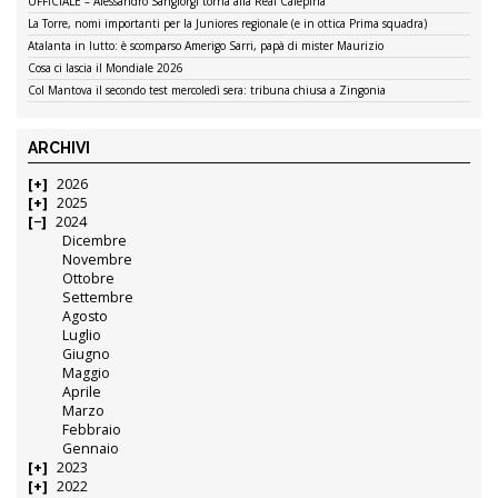
UFFICIALE – Alessandro Sangiorgi torna alla Real Calepina
La Torre, nomi importanti per la Juniores regionale (e in ottica Prima squadra)
Atalanta in lutto: è scomparso Amerigo Sarri, papà di mister Maurizio
Cosa ci lascia il Mondiale 2026
Col Mantova il secondo test mercoledì sera: tribuna chiusa a Zingonia
ARCHIVI
2026
2025
2024
Dicembre
Novembre
Ottobre
Settembre
Agosto
Luglio
Giugno
Maggio
Aprile
Marzo
Febbraio
Gennaio
2023
2022