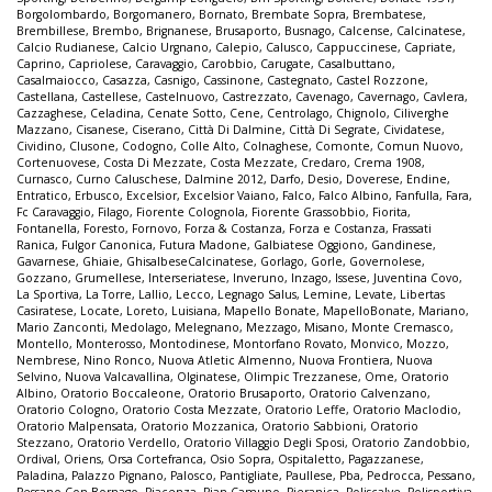
Borgolombardo
,
Borgomanero
,
Bornato
,
Brembate Sopra
,
Brembatese
,
Brembillese
,
Brembo
,
Brignanese
,
Brusaporto
,
Busnago
,
Calcense
,
Calcinatese
,
Calcio Rudianese
,
Calcio Urgnano
,
Calepio
,
Calusco
,
Cappuccinese
,
Capriate
,
Caprino
,
Capriolese
,
Caravaggio
,
Carobbio
,
Carugate
,
Casalbuttano
,
Casalmaiocco
,
Casazza
,
Casnigo
,
Cassinone
,
Castegnato
,
Castel Rozzone
,
Castellana
,
Castellese
,
Castelnuovo
,
Castrezzato
,
Cavenago
,
Cavernago
,
Cavlera
,
Cazzaghese
,
Celadina
,
Cenate Sotto
,
Cene
,
Centrolago
,
Chignolo
,
Ciliverghe
Mazzano
,
Cisanese
,
Ciserano
,
Città Di Dalmine
,
Città Di Segrate
,
Cividatese
,
Cividino
,
Clusone
,
Codogno
,
Colle Alto
,
Colnaghese
,
Comonte
,
Comun Nuovo
,
Cortenuovese
,
Costa Di Mezzate
,
Costa Mezzate
,
Credaro
,
Crema 1908
,
Curnasco
,
Curno Caluschese
,
Dalmine 2012
,
Darfo
,
Desio
,
Doverese
,
Endine
,
Entratico
,
Erbusco
,
Excelsior
,
Excelsior Vaiano
,
Falco
,
Falco Albino
,
Fanfulla
,
Fara
,
Fc Caravaggio
,
Filago
,
Fiorente Colognola
,
Fiorente Grassobbio
,
Fiorita
,
Fontanella
,
Foresto
,
Fornovo
,
Forza & Costanza
,
Forza e Costanza
,
Frassati
Ranica
,
Fulgor Canonica
,
Futura Madone
,
Galbiatese Oggiono
,
Gandinese
,
Gavarnese
,
Ghiaie
,
GhisalbeseCalcinatese
,
Gorlago
,
Gorle
,
Governolese
,
Gozzano
,
Grumellese
,
Interseriatese
,
Inveruno
,
Inzago
,
Issese
,
Juventina Covo
,
La Sportiva
,
La Torre
,
Lallio
,
Lecco
,
Legnago Salus
,
Lemine
,
Levate
,
Libertas
Casiratese
,
Locate
,
Loreto
,
Luisiana
,
Mapello Bonate
,
MapelloBonate
,
Mariano
,
Mario Zanconti
,
Medolago
,
Melegnano
,
Mezzago
,
Misano
,
Monte Cremasco
,
Montello
,
Monterosso
,
Montodinese
,
Montorfano Rovato
,
Monvico
,
Mozzo
,
Nembrese
,
Nino Ronco
,
Nuova Atletic Almenno
,
Nuova Frontiera
,
Nuova
Selvino
,
Nuova Valcavallina
,
Olginatese
,
Olimpic Trezzanese
,
Ome
,
Oratorio
Albino
,
Oratorio Boccaleone
,
Oratorio Brusaporto
,
Oratorio Calvenzano
,
Oratorio Cologno
,
Oratorio Costa Mezzate
,
Oratorio Leffe
,
Oratorio Maclodio
,
Oratorio Malpensata
,
Oratorio Mozzanica
,
Oratorio Sabbioni
,
Oratorio
Stezzano
,
Oratorio Verdello
,
Oratorio Villaggio Degli Sposi
,
Oratorio Zandobbio
,
Ordival
,
Oriens
,
Orsa Cortefranca
,
Osio Sopra
,
Ospitaletto
,
Pagazzanese
,
Paladina
,
Palazzo Pignano
,
Palosco
,
Pantigliate
,
Paullese
,
Pba
,
Pedrocca
,
Pessano
,