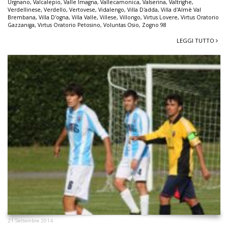
Urgnano
,
Valcalepio
,
Valle Imagna
,
Vallecamonica
,
Valserina
,
Valtrighe
,
Verdellinese
,
Verdello
,
Vertovese
,
Vidalengo
,
Villa D'adda
,
Villa d'Almè Val
Brembana
,
Villa D'ogna
,
Villa Valle
,
Villese
,
Villongo
,
Virtus Lovere
,
Virtus Oratorio
Gazzaniga
,
Virtus Oratorio Petosino
,
Voluntas Osio
,
Zogno 98
LEGGI TUTTO
21 Settembre 2014