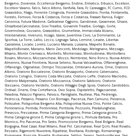
Bergamo
,
Doverese
,
Eccellenza Bergamo
,
Endine
,
Entratico
,
Erbusco
,
Excelsior
,
Excelsior Vaiano
,
Falco
,
Falco Albino
,
Fanfulla
,
Fara
,
Fc Caravaggio
,
FC Curno
,
FCD
Grassobbio
,
Filago
,
Fiorente Colognola
,
Fiorente Grassobbio
,
Fiorita
,
Fontanella
,
Foresto
,
Fornovo
,
Forza & Costanza
,
Forza e Costanza
,
Frassati Ranica
,
Fulgor
Canonica
,
Futura Madone
,
Galbiatese Oggiono
,
Gandinese
,
Gavarnese
,
Ghiaie
,
GhisalbeseCalcinatese
,
Giov Trealbe
,
Giovanile Trealbe
,
Gorlago
,
Gorle
,
Governolese
,
Gozzano
,
Grassobbio
,
Grumellese
,
Immacolata Alzano
,
Interseriatese
,
Inveruno
,
Inzago
,
Issese
,
Juventina Covo
,
La Dominante
,
La
Sportiva
,
La Torre
,
Lallio
,
Lecco
,
Legnago Salus
,
Lemine
,
Levate
,
Libertas
Casiratese
,
Locate
,
Loreto
,
Luciano Manara
,
Luisiana
,
Mapello Bonate
,
MapelloBonate
,
Mariano
,
Mario Zanconti
,
Medolago
,
Melegnano
,
Mezzago
,
Misano
,
Monte Cremasco
,
Montello
,
Monterosso
,
Montodinese
,
Montorfano
Rovato
,
Monvico
,
Mozzanichese
,
Mozzo
,
Nembrese
,
Nino Ronco
,
Nuova Atletic
Almenno
,
Nuova Frontiera
,
Nuova Selvino
,
Nuova Valcavallina
,
Offanenghese
,
Offanengo
,
Olginatese
,
Olimpic Trezzanese
,
Ombriano Aurora
,
Ome
,
Oratorio
Albino
,
Oratorio Boccaleone
,
Oratorio Brusaporto
,
Oratorio Calvenzano
,
Oratorio Cologno
,
Oratorio Costa Mezzate
,
Oratorio Leffe
,
Oratorio Maclodio
,
Oratorio Malpensata
,
Oratorio Mozzanica
,
Oratorio Sabbioni
,
Oratorio
Stezzano
,
Oratorio Verdello
,
Oratorio Villaggio Degli Sposi
,
Oratorio Zandobbio
,
Ordival
,
Oriens
,
Orsa Cortefranca
,
Osio Sopra
,
Ospitaletto
,
Pagazzanese
,
Paladina
,
Palazzo Pignano
,
Palosco
,
Pantigliate
,
Paullese
,
Pba
,
Pedrengo
,
Pedrocca
,
Pessano
,
Pessano Con Bornago
,
Piacenza
,
Pian Camuno
,
Pieranica
,
Poliscalve
,
Polisportiva Bergamo Alta
,
Polisportiva Nuova Orio
,
Ponte Calcio
,
Ponteranica
,
Pontida
,
Pontirolese
,
Pontisola
,
Pozzuolo
,
Pradalunghese
,
Presezzo
,
Prezzatese
,
Prima Categoria Bergamo
,
Prima Categoria girone D
,
Prima Categoria girone E
,
Prima Categoria girone L
,
Primula Barbata
,
Pro
Mornico
,
Pro Piacenza
,
Pro Sesto
,
Promozione Bergamo
,
Real Bolgare
,
Real
Borgogna
,
Real Casal
,
Real Milano
,
Real Pol. Calcinatese
,
Real Qcm
,
Real Rovato
,
Rezzato
,
Rigamonti Nuvolera
,
Ripaltese
,
Rivoltana
,
Rodengo
,
Romanengo
,
Romanese
,
Roncola
,
Rovetta
,
Rudianese
,
Sabbio
,
Saiano
,
Sambonifacese
,
San