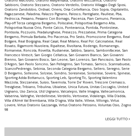
Oratorio Maclodio
,
Oratorio Malpensata
,
Oratorio Mozzanica
,
Oratorio
Sabbioni
,
Oratorio Stezzano
,
Oratorio Verdello
,
Oratorio Villaggio Degli Sposi
,
Oratorio Zandobbio
,
Ordival
,
Oriens
,
Orsa Cortefranca
,
Osio Sopra
,
Ospitaletto
,
Pagazzanese
,
Paladina
,
Palazzo Pignano
,
Palosco
,
Pantigliate
,
Paullese
,
Pba
,
Pedrocca
,
Pessano
,
Pessano Con Bornago
,
Piacenza
,
Pian Camuno
,
Pieranica
,
Play-off Terza categoria Bergamo
,
Poliscalve
,
Polisportiva Bergamo Alta
,
Polisportiva Nuova Orio
,
Ponte Calcio
,
Ponteranica
,
Pontida
,
Pontirolese
,
Pontisola
,
Pozzuolo
,
Pradalunghese
,
Presezzo
,
Prezzatese
,
Prima Categoria
Bergamo
,
Primula Barbata
,
Pro Piacenza
,
Pro Sesto
,
Promozione Bergamo
,
Real
Bolgare
,
Real Borgogna
,
Real Casal
,
Real Milano
,
Real Pol. Calcinatese
,
Real
Rovato
,
Rigamonti Nuvolera
,
Ripaltese
,
Rivoltana
,
Rodengo
,
Romanengo
,
Romanese
,
Roncola
,
Rovetta
,
Rudianese
,
Sabbio
,
Saiano
,
Sambonifacese
,
San
Francesco Virescit
,
San Giorgio Cellatica
,
San Giovanni Bianco
,
San Giovanni
Bienno
,
San Giovanni Bosco
,
San Leone
,
San Lorenzo
,
San Pancrazio
,
San Paolo
D'Argon
,
San Paolo Soncino
,
San Pellegrino
,
San Tomaso
,
Sarnico
,
Scannabuese
,
ScanzoPedrengo
,
Sebinia
,
Seconda Categoria Bergamo
,
Sellero
,
Seregno
,
Serie
D Bergamo
,
Solleone
,
Solzese
,
Sondrio
,
Soresinese
,
Sorisolese
,
Sovere
,
Spinese
,
Sporting Adda Bottanuco
,
Sporting Leb
,
Sporting Tlc
,
Sporting Valentino
Mazzola
,
Stezzanese
,
Suisio
,
Tavernola
,
Torre De' Roveri
,
Trescore Cremasco
,
Trevigliese
,
Tribiano
,
Tribulina
,
Ubialese
,
Unica Futura
,
Unitas Coccaglio
,
United
Urgnano
,
Uso Zanica
,
Utd Urgnano
,
Valcalepio
,
Valle Imagna
,
Vallecamonica
,
Valserina
,
Valtrighe
,
Verdellinese
,
Verdello
,
Vertovese
,
Vidalengo
,
Villa D'adda
,
Villa d'Almè Val Brembana
,
Villa D'ogna
,
Villa Valle
,
Villese
,
Villongo
,
Virtus
Lovere
,
Virtus Oratorio Gazzaniga
,
Virtus Oratorio Petosino
,
Voluntas Osio
,
Zogno
98
LEGGI TUTTO