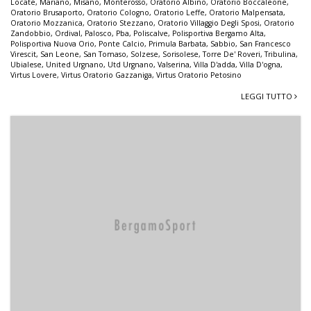
Locate
,
Mariano
,
Misano
,
Monterosso
,
Oratorio Albino
,
Oratorio Boccaleone
,
Oratorio Brusaporto
,
Oratorio Cologno
,
Oratorio Leffe
,
Oratorio Malpensata
,
Oratorio Mozzanica
,
Oratorio Stezzano
,
Oratorio Villaggio Degli Sposi
,
Oratorio
Zandobbio
,
Ordival
,
Palosco
,
Pba
,
Poliscalve
,
Polisportiva Bergamo Alta
,
Polisportiva Nuova Orio
,
Ponte Calcio
,
Primula Barbata
,
Sabbio
,
San Francesco
Virescit
,
San Leone
,
San Tomaso
,
Solzese
,
Sorisolese
,
Torre De' Roveri
,
Tribulina
,
Ubialese
,
United Urgnano
,
Utd Urgnano
,
Valserina
,
Villa D'adda
,
Villa D'ogna
,
Virtus Lovere
,
Virtus Oratorio Gazzaniga
,
Virtus Oratorio Petosino
LEGGI TUTTO