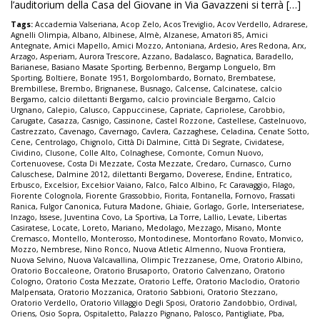
l’auditorium della Casa del Giovane in Via Gavazzeni si terrà […]
Tags:
Accademia Valseriana
,
Acop Zelo
,
Acos Treviglio
,
Acov Verdello
,
Adrarese
,
Agnelli Olimpia
,
Albano
,
Albinese
,
Almè
,
Alzanese
,
Amatori 85
,
Amici
Antegnate
,
Amici Mapello
,
Amici Mozzo
,
Antoniana
,
Ardesio
,
Ares Redona
,
Arx
,
Arzago
,
Asperiam
,
Aurora Trescore
,
Azzano
,
Badalasco
,
Bagnatica
,
Baradello
,
Barianese
,
Basiano Masate Sporting
,
Berbenno
,
Bergamp Longuelo
,
Bm
Sporting
,
Boltiere
,
Bonate 1951
,
Borgolombardo
,
Bornato
,
Brembatese
,
Brembillese
,
Brembo
,
Brignanese
,
Busnago
,
Calcense
,
Calcinatese
,
calcio
Bergamo
,
calcio dilettanti Bergamo
,
calcio provinciale Bergamo
,
Calcio
Urgnano
,
Calepio
,
Calusco
,
Cappuccinese
,
Capriate
,
Capriolese
,
Carobbio
,
Carugate
,
Casazza
,
Casnigo
,
Cassinone
,
Castel Rozzone
,
Castellese
,
Castelnuovo
,
Castrezzato
,
Cavenago
,
Cavernago
,
Cavlera
,
Cazzaghese
,
Celadina
,
Cenate Sotto
,
Cene
,
Centrolago
,
Chignolo
,
Città Di Dalmine
,
Città Di Segrate
,
Cividatese
,
Cividino
,
Clusone
,
Colle Alto
,
Colnaghese
,
Comonte
,
Comun Nuovo
,
Cortenuovese
,
Costa Di Mezzate
,
Costa Mezzate
,
Credaro
,
Curnasco
,
Curno
Caluschese
,
Dalmine 2012
,
dilettanti Bergamo
,
Doverese
,
Endine
,
Entratico
,
Erbusco
,
Excelsior
,
Excelsior Vaiano
,
Falco
,
Falco Albino
,
Fc Caravaggio
,
Filago
,
Fiorente Colognola
,
Fiorente Grassobbio
,
Fiorita
,
Fontanella
,
Fornovo
,
Frassati
Ranica
,
Fulgor Canonica
,
Futura Madone
,
Ghiaie
,
Gorlago
,
Gorle
,
Interseriatese
,
Inzago
,
Issese
,
Juventina Covo
,
La Sportiva
,
La Torre
,
Lallio
,
Levate
,
Libertas
Casiratese
,
Locate
,
Loreto
,
Mariano
,
Medolago
,
Mezzago
,
Misano
,
Monte
Cremasco
,
Montello
,
Monterosso
,
Montodinese
,
Montorfano Rovato
,
Monvico
,
Mozzo
,
Nembrese
,
Nino Ronco
,
Nuova Atletic Almenno
,
Nuova Frontiera
,
Nuova Selvino
,
Nuova Valcavallina
,
Olimpic Trezzanese
,
Ome
,
Oratorio Albino
,
Oratorio Boccaleone
,
Oratorio Brusaporto
,
Oratorio Calvenzano
,
Oratorio
Cologno
,
Oratorio Costa Mezzate
,
Oratorio Leffe
,
Oratorio Maclodio
,
Oratorio
Malpensata
,
Oratorio Mozzanica
,
Oratorio Sabbioni
,
Oratorio Stezzano
,
Oratorio Verdello
,
Oratorio Villaggio Degli Sposi
,
Oratorio Zandobbio
,
Ordival
,
Oriens
,
Osio Sopra
,
Ospitaletto
,
Palazzo Pignano
,
Palosco
,
Pantigliate
,
Pba
,