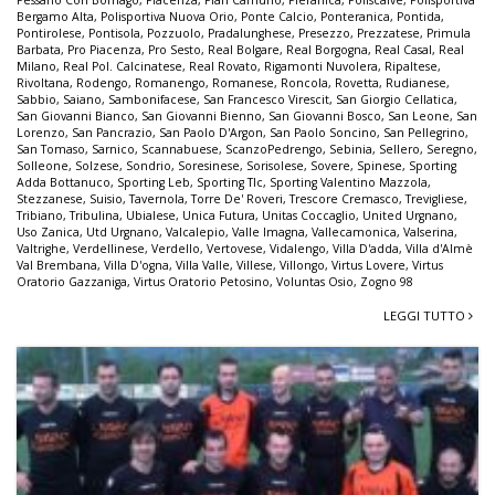
Pessano Con Bornago
,
Piacenza
,
Pian Camuno
,
Pieranica
,
Poliscalve
,
Polisportiva
Bergamo Alta
,
Polisportiva Nuova Orio
,
Ponte Calcio
,
Ponteranica
,
Pontida
,
Pontirolese
,
Pontisola
,
Pozzuolo
,
Pradalunghese
,
Presezzo
,
Prezzatese
,
Primula
Barbata
,
Pro Piacenza
,
Pro Sesto
,
Real Bolgare
,
Real Borgogna
,
Real Casal
,
Real
Milano
,
Real Pol. Calcinatese
,
Real Rovato
,
Rigamonti Nuvolera
,
Ripaltese
,
Rivoltana
,
Rodengo
,
Romanengo
,
Romanese
,
Roncola
,
Rovetta
,
Rudianese
,
Sabbio
,
Saiano
,
Sambonifacese
,
San Francesco Virescit
,
San Giorgio Cellatica
,
San Giovanni Bianco
,
San Giovanni Bienno
,
San Giovanni Bosco
,
San Leone
,
San
Lorenzo
,
San Pancrazio
,
San Paolo D'Argon
,
San Paolo Soncino
,
San Pellegrino
,
San Tomaso
,
Sarnico
,
Scannabuese
,
ScanzoPedrengo
,
Sebinia
,
Sellero
,
Seregno
,
Solleone
,
Solzese
,
Sondrio
,
Soresinese
,
Sorisolese
,
Sovere
,
Spinese
,
Sporting
Adda Bottanuco
,
Sporting Leb
,
Sporting Tlc
,
Sporting Valentino Mazzola
,
Stezzanese
,
Suisio
,
Tavernola
,
Torre De' Roveri
,
Trescore Cremasco
,
Trevigliese
,
Tribiano
,
Tribulina
,
Ubialese
,
Unica Futura
,
Unitas Coccaglio
,
United Urgnano
,
Uso Zanica
,
Utd Urgnano
,
Valcalepio
,
Valle Imagna
,
Vallecamonica
,
Valserina
,
Valtrighe
,
Verdellinese
,
Verdello
,
Vertovese
,
Vidalengo
,
Villa D'adda
,
Villa d'Almè
Val Brembana
,
Villa D'ogna
,
Villa Valle
,
Villese
,
Villongo
,
Virtus Lovere
,
Virtus
Oratorio Gazzaniga
,
Virtus Oratorio Petosino
,
Voluntas Osio
,
Zogno 98
LEGGI TUTTO