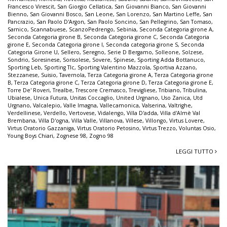
Francesco Virescit
,
San Giorgio Cellatica
,
San Giovanni Bianco
,
San Giovanni
Bienno
,
San Giovanni Bosco
,
San Leone
,
San Lorenzo
,
San Martino Leffe
,
San
Pancrazio
,
San Paolo D'Argon
,
San Paolo Soncino
,
San Pellegrino
,
San Tomaso
,
Sarnico
,
Scannabuese
,
ScanzoPedrengo
,
Sebinia
,
Seconda Categoria girone A
,
Seconda Categoria girone B
,
Seconda Categoria girone C
,
Seconda Categoria
girone E
,
Seconda Categoria girone I
,
Seconda categoria girone S
,
Seconda
Categoria Girone U
,
Sellero
,
Seregno
,
Serie D Bergamo
,
Solleone
,
Solzese
,
Sondrio
,
Soresinese
,
Sorisolese
,
Sovere
,
Spinese
,
Sporting Adda Bottanuco
,
Sporting Leb
,
Sporting Tlc
,
Sporting Valentino Mazzola
,
Sportiva Azzano
,
Stezzanese
,
Suisio
,
Tavernola
,
Terza Categoria girone A
,
Terza Categoria girone
B
,
Terza Categoria girone C
,
Terza Categoria girone D
,
Terza Categoria girone E
,
Torre De' Roveri
,
Trealbe
,
Trescore Cremasco
,
Trevigliese
,
Tribiano
,
Tribulina
,
Ubialese
,
Unica Futura
,
Unitas Coccaglio
,
United Urgnano
,
Uso Zanica
,
Utd
Urgnano
,
Valcalepio
,
Valle Imagna
,
Vallecamonica
,
Valserina
,
Valtrighe
,
Verdellinese
,
Verdello
,
Vertovese
,
Vidalengo
,
Villa D'adda
,
Villa d'Almè Val
Brembana
,
Villa D'ogna
,
Villa Valle
,
Villanova
,
Villese
,
Villongo
,
Virtus Lovere
,
Virtus Oratorio Gazzaniga
,
Virtus Oratorio Petosino
,
Virtus Trezzo
,
Voluntas Osio
,
Young Boys Chiari
,
Zognese 98
,
Zogno 98
LEGGI TUTTO