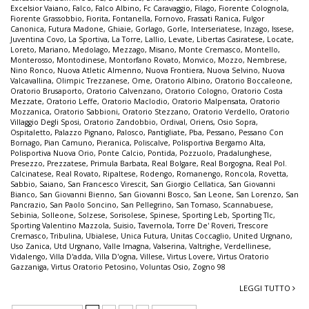
Excelsior Vaiano
,
Falco
,
Falco Albino
,
Fc Caravaggio
,
Filago
,
Fiorente Colognola
,
Fiorente Grassobbio
,
Fiorita
,
Fontanella
,
Fornovo
,
Frassati Ranica
,
Fulgor
Canonica
,
Futura Madone
,
Ghiaie
,
Gorlago
,
Gorle
,
Interseriatese
,
Inzago
,
Issese
,
Juventina Covo
,
La Sportiva
,
La Torre
,
Lallio
,
Levate
,
Libertas Casiratese
,
Locate
,
Loreto
,
Mariano
,
Medolago
,
Mezzago
,
Misano
,
Monte Cremasco
,
Montello
,
Monterosso
,
Montodinese
,
Montorfano Rovato
,
Monvico
,
Mozzo
,
Nembrese
,
Nino Ronco
,
Nuova Atletic Almenno
,
Nuova Frontiera
,
Nuova Selvino
,
Nuova
Valcavallina
,
Olimpic Trezzanese
,
Ome
,
Oratorio Albino
,
Oratorio Boccaleone
,
Oratorio Brusaporto
,
Oratorio Calvenzano
,
Oratorio Cologno
,
Oratorio Costa
Mezzate
,
Oratorio Leffe
,
Oratorio Maclodio
,
Oratorio Malpensata
,
Oratorio
Mozzanica
,
Oratorio Sabbioni
,
Oratorio Stezzano
,
Oratorio Verdello
,
Oratorio
Villaggio Degli Sposi
,
Oratorio Zandobbio
,
Ordival
,
Oriens
,
Osio Sopra
,
Ospitaletto
,
Palazzo Pignano
,
Palosco
,
Pantigliate
,
Pba
,
Pessano
,
Pessano Con
Bornago
,
Pian Camuno
,
Pieranica
,
Poliscalve
,
Polisportiva Bergamo Alta
,
Polisportiva Nuova Orio
,
Ponte Calcio
,
Pontida
,
Pozzuolo
,
Pradalunghese
,
Presezzo
,
Prezzatese
,
Primula Barbata
,
Real Bolgare
,
Real Borgogna
,
Real Pol.
Calcinatese
,
Real Rovato
,
Ripaltese
,
Rodengo
,
Romanengo
,
Roncola
,
Rovetta
,
Sabbio
,
Saiano
,
San Francesco Virescit
,
San Giorgio Cellatica
,
San Giovanni
Bianco
,
San Giovanni Bienno
,
San Giovanni Bosco
,
San Leone
,
San Lorenzo
,
San
Pancrazio
,
San Paolo Soncino
,
San Pellegrino
,
San Tomaso
,
Scannabuese
,
Sebinia
,
Solleone
,
Solzese
,
Sorisolese
,
Spinese
,
Sporting Leb
,
Sporting Tlc
,
Sporting Valentino Mazzola
,
Suisio
,
Tavernola
,
Torre De' Roveri
,
Trescore
Cremasco
,
Tribulina
,
Ubialese
,
Unica Futura
,
Unitas Coccaglio
,
United Urgnano
,
Uso Zanica
,
Utd Urgnano
,
Valle Imagna
,
Valserina
,
Valtrighe
,
Verdellinese
,
Vidalengo
,
Villa D'adda
,
Villa D'ogna
,
Villese
,
Virtus Lovere
,
Virtus Oratorio
Gazzaniga
,
Virtus Oratorio Petosino
,
Voluntas Osio
,
Zogno 98
LEGGI TUTTO