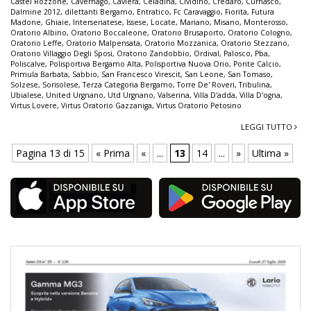
Castel Rozzone
,
Cavernago
,
Cavlera
,
Celadina
,
Cividino
,
Credaro
,
Curnasco
,
Dalmine 2012
,
dilettanti Bergamo
,
Entratico
,
Fc Caravaggio
,
Fiorita
,
Futura
Madone
,
Ghiaie
,
Interseriatese
,
Issese
,
Locate
,
Mariano
,
Misano
,
Monterosso
,
Oratorio Albino
,
Oratorio Boccaleone
,
Oratorio Brusaporto
,
Oratorio Cologno
,
Oratorio Leffe
,
Oratorio Malpensata
,
Oratorio Mozzanica
,
Oratorio Stezzano
,
Oratorio Villaggio Degli Sposi
,
Oratorio Zandobbio
,
Ordival
,
Palosco
,
Pba
,
Poliscalve
,
Polisportiva Bergamo Alta
,
Polisportiva Nuova Orio
,
Ponte Calcio
,
Primula Barbata
,
Sabbio
,
San Francesco Virescit
,
San Leone
,
San Tomaso
,
Solzese
,
Sorisolese
,
Terza Categoria Bergamo
,
Torre De' Roveri
,
Tribulina
,
Ubialese
,
United Urgnano
,
Utd Urgnano
,
Valserina
,
Villa D'adda
,
Villa D'ogna
,
Virtus Lovere
,
Virtus Oratorio Gazzaniga
,
Virtus Oratorio Petosino
LEGGI TUTTO
Pagina 13 di 15
« Prima
«
...
13
14
...
»
Ultima »