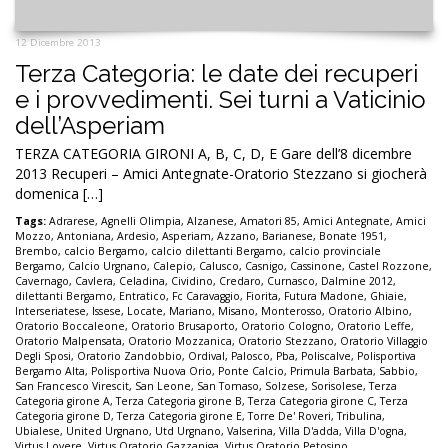
12 Dicembre 2013
Terza Categoria: le date dei recuperi
e i provvedimenti. Sei turni a Vaticinio
dell’Asperiam
TERZA CATEGORIA GIRONI A, B, C, D, E Gare dell’8 dicembre
2013 Recuperi – Amici Antegnate-Oratorio Stezzano si giocherà
domenica […]
Tags:
Adrarese
,
Agnelli Olimpia
,
Alzanese
,
Amatori 85
,
Amici Antegnate
,
Amici
Mozzo
,
Antoniana
,
Ardesio
,
Asperiam
,
Azzano
,
Barianese
,
Bonate 1951
,
Brembo
,
calcio Bergamo
,
calcio dilettanti Bergamo
,
calcio provinciale
Bergamo
,
Calcio Urgnano
,
Calepio
,
Calusco
,
Casnigo
,
Cassinone
,
Castel Rozzone
,
Cavernago
,
Cavlera
,
Celadina
,
Cividino
,
Credaro
,
Curnasco
,
Dalmine 2012
,
dilettanti Bergamo
,
Entratico
,
Fc Caravaggio
,
Fiorita
,
Futura Madone
,
Ghiaie
,
Interseriatese
,
Issese
,
Locate
,
Mariano
,
Misano
,
Monterosso
,
Oratorio Albino
,
Oratorio Boccaleone
,
Oratorio Brusaporto
,
Oratorio Cologno
,
Oratorio Leffe
,
Oratorio Malpensata
,
Oratorio Mozzanica
,
Oratorio Stezzano
,
Oratorio Villaggio
Degli Sposi
,
Oratorio Zandobbio
,
Ordival
,
Palosco
,
Pba
,
Poliscalve
,
Polisportiva
Bergamo Alta
,
Polisportiva Nuova Orio
,
Ponte Calcio
,
Primula Barbata
,
Sabbio
,
San Francesco Virescit
,
San Leone
,
San Tomaso
,
Solzese
,
Sorisolese
,
Terza
Categoria girone A
,
Terza Categoria girone B
,
Terza Categoria girone C
,
Terza
Categoria girone D
,
Terza Categoria girone E
,
Torre De' Roveri
,
Tribulina
,
Ubialese
,
United Urgnano
,
Utd Urgnano
,
Valserina
,
Villa D'adda
,
Villa D'ogna
,
Virtus Lovere
,
Virtus Oratorio Gazzaniga
,
Virtus Oratorio Petosino