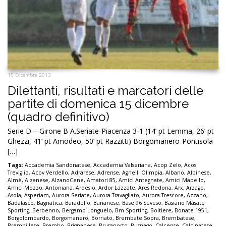
15 Dicembre 2013
Dilettanti, risultati e marcatori delle
partite di domenica 15 dicembre
(quadro definitivo)
Serie D – Girone B A.Seriate-Piacenza 3-1 (14’ pt Lemma, 26’ pt
Ghezzi, 41’ pt Amodeo, 50’ pt Razzitti) Borgomanero-Pontisola
[…]
Tags:
Accademia Sandonatese
,
Accademia Valseriana
,
Acop Zelo
,
Acos
Treviglio
,
Acov Verdello
,
Adrarese
,
Adrense
,
Agnelli Olimpia
,
Albano
,
Albinese
,
Almè
,
Alzanese
,
AlzanoCene
,
Amatori 85
,
Amici Antegnate
,
Amici Mapello
,
Amici Mozzo
,
Antoniana
,
Ardesio
,
Ardor Lazzate
,
Ares Redona
,
Arx
,
Arzago
,
Asola
,
Asperiam
,
Aurora Seriate
,
Aurora Travagliato
,
Aurora Trescore
,
Azzano
,
Badalasco
,
Bagnatica
,
Baradello
,
Barianese
,
Base 96 Seveso
,
Basiano Masate
Sporting
,
Berbenno
,
Bergamp Longuelo
,
Bm Sporting
,
Boltiere
,
Bonate 1951
,
Borgolombardo
,
Borgomanero
,
Bornato
,
Brembate Sopra
,
Brembatese
,
Brembillese
,
Brembo
,
Brignanese
,
Brusaporto
,
Busnago
,
Calcense
,
Calcinatese
,