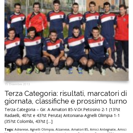
15 Dicembre 2013
Terza Categoria: risultati, marcatori di
giornata, classifiche e prossimo turno
Terza Categoria – Gir. A Amatori 85-V.Or.Petosino 2-1 (13?st
Radaelli, 40?st e 43?st Peruta) Antoniana-Agnelli Olimpia 1-1
(35?st Colombi, 43?st […]
Tags:
Adrarese
,
Agnelli Olimpia
,
Alzanese
,
Amatori 85
,
Amici Antegnate
,
Amici