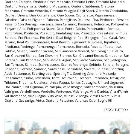
Oratorio Cologno
,
Oratorio Costa Mezzate
,
Oratorio Leffe
,
Oratorio Maclodio
,
Oratorio Malpensata
,
Oratorio Mozzanica
,
Oratorio Sabbioni
,
Oratorio
Stezzano
,
Oratorio Verdello
,
Oratorio Villaggio Degli Sposi
,
Oratorio Zandobbio
,
Ordival
,
Oriens
,
Orsa Cortefranca
,
Osio Sopra
,
Ospitaletto
,
Pagazzanese
,
Paladina
,
Palazzo Pignano
,
Palosco
,
Pantigliate
,
Paullese
,
Pba
,
Pedrocca
,
Pessano
,
Pessano Con Bornago
,
Piacenza
,
Pian Camuno
,
Pieranica
,
Poliscalve
,
Polisportiva
Bergamo Alta
,
Polisportiva Nuova Orio
,
Ponte Calcio
,
Ponteranica
,
Pontida
,
Pontirolese
,
Pontisola
,
Pozzuolo
,
Pradalunghese
,
Presezzo
,
Prezzatese
,
Primula
Barbata
,
Pro Piacenza
,
Pro Sesto
,
Real Bolgare
,
Real Borgogna
,
Real Casal
,
Real
Milano
,
Real Pol. Calcinatese
,
Real Rovato
,
Rigamonti Nuvolera
,
Ripaltese
,
Rivoltana
,
Rodengo
,
Romanengo
,
Romanese
,
Roncola
,
Rovetta
,
Rudianese
,
Sabbio
,
Saiano
,
Sambonifacese
,
San Francesco Virescit
,
San Giorgio Cellatica
,
San Giovanni Bianco
,
San Giovanni Bienno
,
San Giovanni Bosco
,
San Leone
,
San
Lorenzo
,
San Pancrazio
,
San Paolo D'Argon
,
San Paolo Soncino
,
San Pellegrino
,
San Tomaso
,
Sarnico
,
Scannabuese
,
ScanzoPedrengo
,
Sebinia
,
Sellero
,
Seregno
,
Solleone
,
Solzese
,
Sondrio
,
Soresinese
,
Sorisolese
,
Sovere
,
Spinese
,
Sporting
Adda Bottanuco
,
Sporting Leb
,
Sporting Tlc
,
Sporting Valentino Mazzola
,
Stezzanese
,
Suisio
,
Tavernola
,
Torre De' Roveri
,
Trescore Cremasco
,
Trevigliese
,
Tribiano
,
Tribulina
,
Ubialese
,
Unica Futura
,
Unitas Coccaglio
,
United Urgnano
,
Uso Zanica
,
Utd Urgnano
,
Valcalepio
,
Valle Imagna
,
Vallecamonica
,
Valserina
,
Valtrighe
,
Verdellinese
,
Verdello
,
Vertovese
,
Vidalengo
,
Villa D'adda
,
Villa d'Almè
Val Brembana
,
Villa D'ogna
,
Villa Valle
,
Villese
,
Villongo
,
Virtus Lovere
,
Virtus
Oratorio Gazzaniga
,
Virtus Oratorio Petosino
,
Voluntas Osio
,
Zogno 98
LEGGI TUTTO