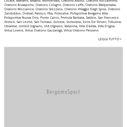
Locate
,
Mariano
,
Misano
,
Monterosso
,
Oratorio Albino
,
Oratorio Boccaleone
,
Oratorio Brusaporto
,
Oratorio Cologno
,
Oratorio Leffe
,
Oratorio Malpensata
,
Oratorio Mozzanica
,
Oratorio Stezzano
,
Oratorio Villaggio Degli Sposi
,
Oratorio
Zandobbio
,
Ordival
,
Palosco
,
Pba
,
Poliscalve
,
Polisportiva Bergamo Alta
,
Polisportiva Nuova Orio
,
Ponte Calcio
,
Primula Barbata
,
Sabbio
,
San Francesco
Virescit
,
San Leone
,
San Tomaso
,
Solzese
,
Sorisolese
,
Torre De' Roveri
,
Tribulina
,
Ubialese
,
United Urgnano
,
Utd Urgnano
,
Valserina
,
Villa D'adda
,
Villa D'ogna
,
Virtus Lovere
,
Virtus Oratorio Gazzaniga
,
Virtus Oratorio Petosino
LEGGI TUTTO