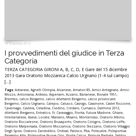
19 Dicembre 2013
I provvedimenti del giudice in Terza
Categoria
TERZA CATEGORIA GIRONI A, B, C, D, E Gare del 15 dicembre
2013 Gara Oratorio Mozzanica-Calcio Urgnano (1-4 sul campo)
[…]
Tags:
Adrarese
,
Agnelli Olimpia
,
Alzanese
,
Amatori 85
,
Amici Antegnate
,
Amici
Mozzo
,
Antoniana
,
Ardesio
,
Asperiam
,
Azzano
,
Barianese
,
Bonate 1951
,
Brembo
,
calcio Bergamo
,
calcio dilettanti Bergamo
,
calcio provinciale
Bergamo
,
Calcio Urgnano
,
Calepio
,
Calusco
,
Casnigo
,
Cassinone
,
Castel Rozzone
,
Cavernago
,
Cavlera
,
Celadina
,
Cividino
,
Credaro
,
Curnasco
,
Dalmine 2012
,
dilettanti Bergamo
,
Entratico
,
Fc Caravaggio
,
Fiorita
,
Futura Madone
,
Ghiaie
,
Interseriatese
,
Issese
,
Locate
,
Mariano
,
Misano
,
Monterosso
,
Oratorio Albino
,
Oratorio Boccaleone
,
Oratorio Brusaporto
,
Oratorio Cologno
,
Oratorio Leffe
,
Oratorio Malpensata
,
Oratorio Mozzanica
,
Oratorio Stezzano
,
Oratorio Villaggio
Degli Sposi
,
Oratorio Zandobbio
,
Ordival
,
Palosco
,
Pba
,
Poliscalve
,
Polisportiva
Bergamo Alta
,
Polisportiva Nuova Orio
,
Ponte Calcio
,
Primula Barbata
,
Sabbio
,