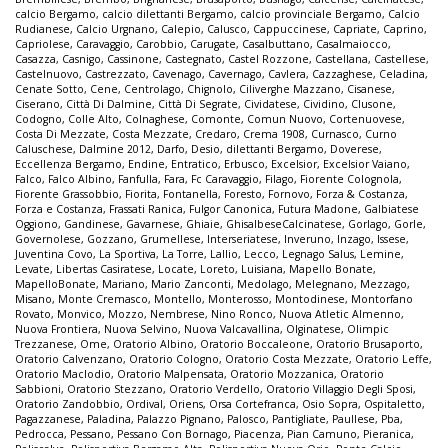
calcio Bergamo
,
calcio dilettanti Bergamo
,
calcio provinciale Bergamo
,
Calcio
Rudianese
,
Calcio Urgnano
,
Calepio
,
Calusco
,
Cappuccinese
,
Capriate
,
Caprino
,
Capriolese
,
Caravaggio
,
Carobbio
,
Carugate
,
Casalbuttano
,
Casalmaiocco
,
Casazza
,
Casnigo
,
Cassinone
,
Castegnato
,
Castel Rozzone
,
Castellana
,
Castellese
,
Castelnuovo
,
Castrezzato
,
Cavenago
,
Cavernago
,
Cavlera
,
Cazzaghese
,
Celadina
,
Cenate Sotto
,
Cene
,
Centrolago
,
Chignolo
,
Ciliverghe Mazzano
,
Cisanese
,
Ciserano
,
Città Di Dalmine
,
Città Di Segrate
,
Cividatese
,
Cividino
,
Clusone
,
Codogno
,
Colle Alto
,
Colnaghese
,
Comonte
,
Comun Nuovo
,
Cortenuovese
,
Costa Di Mezzate
,
Costa Mezzate
,
Credaro
,
Crema 1908
,
Curnasco
,
Curno
Caluschese
,
Dalmine 2012
,
Darfo
,
Desio
,
dilettanti Bergamo
,
Doverese
,
Eccellenza Bergamo
,
Endine
,
Entratico
,
Erbusco
,
Excelsior
,
Excelsior Vaiano
,
Falco
,
Falco Albino
,
Fanfulla
,
Fara
,
Fc Caravaggio
,
Filago
,
Fiorente Colognola
,
Fiorente Grassobbio
,
Fiorita
,
Fontanella
,
Foresto
,
Fornovo
,
Forza & Costanza
,
Forza e Costanza
,
Frassati Ranica
,
Fulgor Canonica
,
Futura Madone
,
Galbiatese
Oggiono
,
Gandinese
,
Gavarnese
,
Ghiaie
,
GhisalbeseCalcinatese
,
Gorlago
,
Gorle
,
Governolese
,
Gozzano
,
Grumellese
,
Interseriatese
,
Inveruno
,
Inzago
,
Issese
,
Juventina Covo
,
La Sportiva
,
La Torre
,
Lallio
,
Lecco
,
Legnago Salus
,
Lemine
,
Levate
,
Libertas Casiratese
,
Locate
,
Loreto
,
Luisiana
,
Mapello Bonate
,
MapelloBonate
,
Mariano
,
Mario Zanconti
,
Medolago
,
Melegnano
,
Mezzago
,
Misano
,
Monte Cremasco
,
Montello
,
Monterosso
,
Montodinese
,
Montorfano
Rovato
,
Monvico
,
Mozzo
,
Nembrese
,
Nino Ronco
,
Nuova Atletic Almenno
,
Nuova Frontiera
,
Nuova Selvino
,
Nuova Valcavallina
,
Olginatese
,
Olimpic
Trezzanese
,
Ome
,
Oratorio Albino
,
Oratorio Boccaleone
,
Oratorio Brusaporto
,
Oratorio Calvenzano
,
Oratorio Cologno
,
Oratorio Costa Mezzate
,
Oratorio Leffe
,
Oratorio Maclodio
,
Oratorio Malpensata
,
Oratorio Mozzanica
,
Oratorio
Sabbioni
,
Oratorio Stezzano
,
Oratorio Verdello
,
Oratorio Villaggio Degli Sposi
,
Oratorio Zandobbio
,
Ordival
,
Oriens
,
Orsa Cortefranca
,
Osio Sopra
,
Ospitaletto
,
Pagazzanese
,
Paladina
,
Palazzo Pignano
,
Palosco
,
Pantigliate
,
Paullese
,
Pba
,
Pedrocca
,
Pessano
,
Pessano Con Bornago
,
Piacenza
,
Pian Camuno
,
Pieranica
,