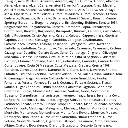
Treviglio
,
Acov Verdello
,
Adrarese
,
Adrense
,
Agnelli Olimpia
,
Albano
,
Albinese
,
Almè
,
Alzanese
,
AlzanoCene
,
Amatori 85
,
Amici Antegnate
,
Amici Mapello
,
Amici Mozzo
,
Antoniana
,
Ardesio
,
Ardor Lazzate
,
Ares Redona
,
Arx
,
Arzago
,
Asola
,
Asperiam
,
Aurora Seriate
,
Aurora Travagliato
,
Aurora Trescore
,
Azzano
,
Badalasco
,
Bagnatica
,
Baradello
,
Barianese
,
Base 96 Seveso
,
Basiano Masate
Sporting
,
Berbenno
,
Bergamp Longuelo
,
Bm Sporting
,
Boltiere
,
Bonate 1951
,
Borgolombardo
,
Borgomanero
,
Bornato
,
Brembate Sopra
,
Brembatese
,
Brembillese
,
Brembo
,
Brignanese
,
Brusaporto
,
Busnago
,
Calcense
,
Calcinatese
,
Calcio Rudianese
,
Calcio Urgnano
,
Calepio
,
Calusco
,
Cappuccinese
,
Capriate
,
Caprino
,
Capriolese
,
Caravaggio
,
Carobbio
,
Carugate
,
Casalbuttano
,
Casalmaiocco
,
Casazza
,
Casnigo
,
Cassinone
,
Castegnato
,
Castel Rozzone
,
Castellana
,
Castellese
,
Castelnuovo
,
Castrezzato
,
Cavenago
,
Cavernago
,
Cavlera
,
Cazzaghese
,
Celadina
,
Cenate Sotto
,
Cene
,
Centrolago
,
Chignolo
,
Ciliverghe
Mazzano
,
Cisanese
,
Ciserano
,
Città Di Dalmine
,
Città Di Segrate
,
Cividatese
,
Cividino
,
Clusone
,
Codogno
,
Colle Alto
,
Colnaghese
,
Comonte
,
Comun Nuovo
,
Cortenuovese
,
Costa Di Mezzate
,
Costa Mezzate
,
Credaro
,
Crema 1908
,
Curnasco
,
Curno Caluschese
,
Dalmine 2012
,
Darfo
,
Desio
,
Doverese
,
Endine
,
Entratico
,
Erbusco
,
Excelsior
,
Excelsior Vaiano
,
Falco
,
Falco Albino
,
Fanfulla
,
Fara
,
Fc Caravaggio
,
Filago
,
Fiorente Colognola
,
Fiorente Grassobbio
,
Fiorita
,
Fontanella
,
Foresto
,
Fornovo
,
Forza & Costanza
,
Forza e Costanza
,
Frassati
Ranica
,
Fulgor Canonica
,
Futura Madone
,
Galbiatese Oggiono
,
Gandinese
,
Gavarnese
,
Ghiaie
,
GhisalbeseCalcinatese
,
Gorlago
,
Gorle
,
Governolese
,
Gozzano
,
Grumellese
,
Interseriatese
,
Inveruno
,
Inzago
,
Issese
,
Juventina Covo
,
La Sportiva
,
La Torre
,
Lallio
,
Lecco
,
Legnago Salus
,
Lemine
,
Levate
,
Libertas
Casiratese
,
Locate
,
Loreto
,
Luisiana
,
Mapello Bonate
,
MapelloBonate
,
Mariano
,
Mario Zanconti
,
Medolago
,
Melegnano
,
Mezzago
,
Misano
,
Monte Cremasco
,
Montello
,
Monterosso
,
Montodinese
,
Montorfano Rovato
,
Monvico
,
Mozzo
,
Nembrese
,
Nino Ronco
,
Nuova Atletic Almenno
,
Nuova Frontiera
,
Nuova
Selvino
,
Nuova Valcavallina
,
Olginatese
,
Olimpic Trezzanese
,
Ome
,
Oratorio
Albino
,
Oratorio Boccaleone
,
Oratorio Brusaporto
,
Oratorio Calvenzano
,