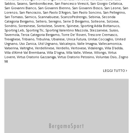
Sabbio
,
Saiano
,
Sambonifacese
,
San Francesco Virescit
,
San Giorgio Cellatica
,
San Giovanni Bianco
,
San Giovanni Bienno
,
San Giovanni Bosco
,
San Leone
,
San
Lorenzo
,
San Pancrazio
,
San Paolo D'Argon
,
San Paolo Soncino
,
San Pellegrino
,
San Tomaso
,
Sarnico
,
Scannabuese
,
ScanzoPedrengo
,
Sebinia
,
Seconda
Categoria Bergamo
,
Sellero
,
Seregno
,
Serie D Bergamo
,
Solleone
,
Solzese
,
Sondrio
,
Soresinese
,
Sorisolese
,
Sovere
,
Spinese
,
Sporting Adda Bottanuco
,
Sporting Leb
,
Sporting Tlc
,
Sporting Valentino Mazzola
,
Stezzanese
,
Suisio
,
Tavernola
,
Terza Categoria Bergamo
,
Torre De' Roveri
,
Trescore Cremasco
,
Trevigliese
,
Tribiano
,
Tribulina
,
Ubialese
,
Unica Futura
,
Unitas Coccaglio
,
United
Urgnano
,
Uso Zanica
,
Utd Urgnano
,
Valcalepio
,
Valle Imagna
,
Vallecamonica
,
Valserina
,
Valtrighe
,
Verdellinese
,
Verdello
,
Vertovese
,
Vidalengo
,
Villa D'adda
,
Villa d'Almè Val Brembana
,
Villa D'ogna
,
Villa Valle
,
Villese
,
Villongo
,
Virtus
Lovere
,
Virtus Oratorio Gazzaniga
,
Virtus Oratorio Petosino
,
Voluntas Osio
,
Zogno
98
LEGGI TUTTO