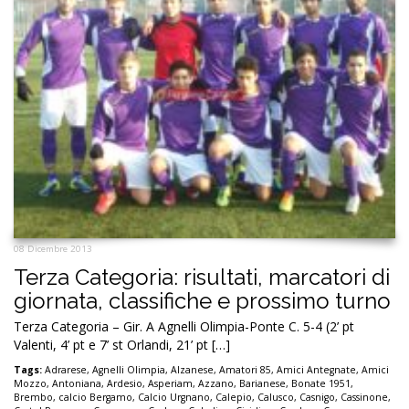
08 Dicembre 2013
Terza Categoria: risultati, marcatori di
giornata, classifiche e prossimo turno
Terza Categoria – Gir. A Agnelli Olimpia-Ponte C. 5-4 (2’ pt
Valenti, 4’ pt e 7’ st Orlandi, 21’ pt […]
Tags:
Adrarese
,
Agnelli Olimpia
,
Alzanese
,
Amatori 85
,
Amici Antegnate
,
Amici
Mozzo
,
Antoniana
,
Ardesio
,
Asperiam
,
Azzano
,
Barianese
,
Bonate 1951
,
Brembo
,
calcio Bergamo
,
Calcio Urgnano
,
Calepio
,
Calusco
,
Casnigo
,
Cassinone
,