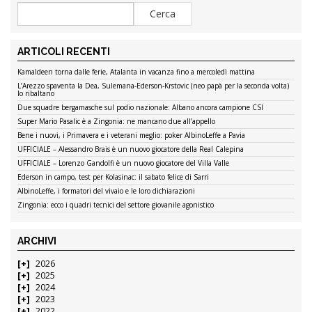
ARTICOLI RECENTI
Kamaldeen torna dalle ferie, Atalanta in vacanza fino a mercoledì mattina
L’Arezzo spaventa la Dea, Sulemana-Ederson-Krstovic (neo papà per la seconda volta)
lo ribaltano
Due squadre bergamasche sul podio nazionale: Albano ancora campione CSI
Super Mario Pasalic è a Zingonia: ne mancano due all’appello
Bene i nuovi, i Primavera e i veterani meglio: poker AlbinoLeffe a Pavia
UFFICIALE – Alessandro Brais è un nuovo giocatore della Real Calepina
UFFICIALE – Lorenzo Gandolfi è un nuovo giocatore del Villa Valle
Ederson in campo, test per Kolasinac: il sabato felice di Sarri
AlbinoLeffe, i formatori del vivaio e le loro dichiarazioni
Zingonia: ecco i quadri tecnici del settore giovanile agonistico
ARCHIVI
2026
2025
2024
2023
2022