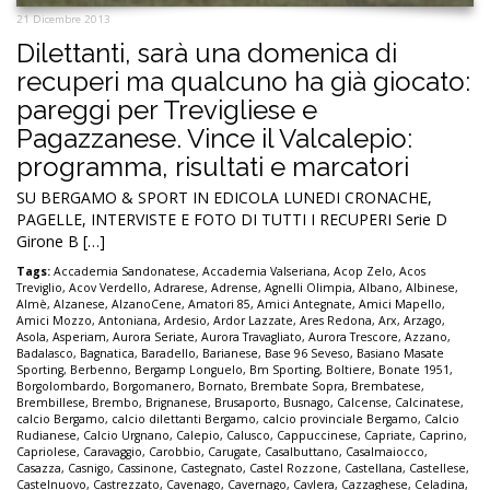
21 Dicembre 2013
Dilettanti, sarà una domenica di
recuperi ma qualcuno ha già giocato:
pareggi per Trevigliese e
Pagazzanese. Vince il Valcalepio:
programma, risultati e marcatori
SU BERGAMO & SPORT IN EDICOLA LUNEDI CRONACHE,
PAGELLE, INTERVISTE E FOTO DI TUTTI I RECUPERI Serie D
Girone B […]
Tags:
Accademia Sandonatese
,
Accademia Valseriana
,
Acop Zelo
,
Acos
Treviglio
,
Acov Verdello
,
Adrarese
,
Adrense
,
Agnelli Olimpia
,
Albano
,
Albinese
,
Almè
,
Alzanese
,
AlzanoCene
,
Amatori 85
,
Amici Antegnate
,
Amici Mapello
,
Amici Mozzo
,
Antoniana
,
Ardesio
,
Ardor Lazzate
,
Ares Redona
,
Arx
,
Arzago
,
Asola
,
Asperiam
,
Aurora Seriate
,
Aurora Travagliato
,
Aurora Trescore
,
Azzano
,
Badalasco
,
Bagnatica
,
Baradello
,
Barianese
,
Base 96 Seveso
,
Basiano Masate
Sporting
,
Berbenno
,
Bergamp Longuelo
,
Bm Sporting
,
Boltiere
,
Bonate 1951
,
Borgolombardo
,
Borgomanero
,
Bornato
,
Brembate Sopra
,
Brembatese
,
Brembillese
,
Brembo
,
Brignanese
,
Brusaporto
,
Busnago
,
Calcense
,
Calcinatese
,
calcio Bergamo
,
calcio dilettanti Bergamo
,
calcio provinciale Bergamo
,
Calcio
Rudianese
,
Calcio Urgnano
,
Calepio
,
Calusco
,
Cappuccinese
,
Capriate
,
Caprino
,
Capriolese
,
Caravaggio
,
Carobbio
,
Carugate
,
Casalbuttano
,
Casalmaiocco
,
Casazza
,
Casnigo
,
Cassinone
,
Castegnato
,
Castel Rozzone
,
Castellana
,
Castellese
,
Castelnuovo
,
Castrezzato
,
Cavenago
,
Cavernago
,
Cavlera
,
Cazzaghese
,
Celadina
,