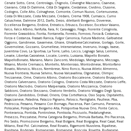
Cenate Sotto
,
Cene
,
Centrolago
,
Chignolo
,
Ciliverghe Mazzano
,
Cisanese
,
Ciserano
,
Città Di Dalmine
,
Città Di Segrate
,
Cividatese
,
Cividino
,
Clusone
,
Codogno
,
Colle Alto
,
Colnaghese
,
Comonte
,
Comun Nuovo
,
Cortenuovese
,
Costa Di Mezzate
,
Costa Mezzate
,
Credaro
,
Crema 1908
,
Curnasco
,
Curno
Caluschese
,
Dalmine 2012
,
Darfo
,
Desio
,
dilettanti Bergamo
,
Doverese
,
Eccellenza Bergamo
,
Endine
,
Entratico
,
Erbusco
,
Excelsior
,
Excelsior Vaiano
,
Falco
,
Falco Albino
,
Fanfulla
,
Fara
,
Fc Caravaggio
,
Filago
,
Fiorente Colognola
,
Fiorente Grassobbio
,
Fiorita
,
Fontanella
,
Foresto
,
Fornovo
,
Forza & Costanza
,
Forza e Costanza
,
Frassati Ranica
,
Fulgor Canonica
,
Futura Madone
,
Galbiatese
Oggiono
,
Gandinese
,
Gavarnese
,
Ghiaie
,
GhisalbeseCalcinatese
,
Gorlago
,
Gorle
,
Governolese
,
Gozzano
,
Grumellese
,
Interseriatese
,
Inveruno
,
Inzago
,
Issese
,
Juventina Covo
,
La Sportiva
,
La Torre
,
Lallio
,
Lecco
,
Legnago Salus
,
Lemine
,
Levate
,
Libertas Casiratese
,
Locate
,
Loreto
,
Luisiana
,
Mapello Bonate
,
MapelloBonate
,
Mariano
,
Mario Zanconti
,
Medolago
,
Melegnano
,
Mezzago
,
Misano
,
Monte Cremasco
,
Montello
,
Monterosso
,
Montodinese
,
Montorfano
Rovato
,
Monvico
,
Mozzo
,
Nembrese
,
Nino Ronco
,
Nuova Atletic Almenno
,
Nuova Frontiera
,
Nuova Selvino
,
Nuova Valcavallina
,
Olginatese
,
Olimpic
Trezzanese
,
Ome
,
Oratorio Albino
,
Oratorio Boccaleone
,
Oratorio Brusaporto
,
Oratorio Calvenzano
,
Oratorio Cologno
,
Oratorio Costa Mezzate
,
Oratorio Leffe
,
Oratorio Maclodio
,
Oratorio Malpensata
,
Oratorio Mozzanica
,
Oratorio
Sabbioni
,
Oratorio Stezzano
,
Oratorio Verdello
,
Oratorio Villaggio Degli Sposi
,
Oratorio Zandobbio
,
Ordival
,
Oriens
,
Orsa Cortefranca
,
Osio Sopra
,
Ospitaletto
,
Pagazzanese
,
Paladina
,
Palazzo Pignano
,
Palosco
,
Pantigliate
,
Paullese
,
Pba
,
Pedrocca
,
Pessano
,
Pessano Con Bornago
,
Piacenza
,
Pian Camuno
,
Pieranica
,
Poliscalve
,
Polisportiva Bergamo Alta
,
Polisportiva Nuova Orio
,
Ponte Calcio
,
Ponteranica
,
Pontida
,
Pontirolese
,
Pontisola
,
Pozzuolo
,
Pradalunghese
,
Presezzo
,
Prezzatese
,
Prima Categoria Bergamo
,
Primula Barbata
,
Pro Piacenza
,
Pro Sesto
,
Promozione Bergamo
,
Real Bolgare
,
Real Borgogna
,
Real Casal
,
Real
Milano
,
Real Pol. Calcinatese
,
Real Rovato
,
Rigamonti Nuvolera
,
Ripaltese
,
Rivoltana
,
Rodengo
,
Romanengo
,
Romanese
,
Roncola
,
Rovetta
,
Rudianese
,