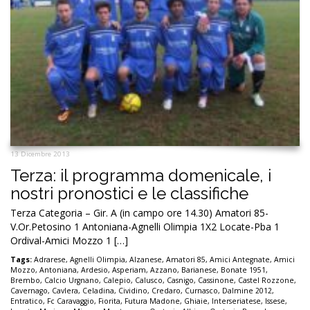
13 Dicembre 2013
Terza: il programma domenicale, i
nostri pronostici e le classifiche
Terza Categoria – Gir. A (in campo ore 14.30) Amatori 85-
V.Or.Petosino 1 Antoniana-Agnelli Olimpia 1X2 Locate-Pba 1
Ordival-Amici Mozzo 1 […]
Tags:
Adrarese
,
Agnelli Olimpia
,
Alzanese
,
Amatori 85
,
Amici Antegnate
,
Amici
Mozzo
,
Antoniana
,
Ardesio
,
Asperiam
,
Azzano
,
Barianese
,
Bonate 1951
,
Brembo
,
Calcio Urgnano
,
Calepio
,
Calusco
,
Casnigo
,
Cassinone
,
Castel Rozzone
,
Cavernago
,
Cavlera
,
Celadina
,
Cividino
,
Credaro
,
Curnasco
,
Dalmine 2012
,
Entratico
,
Fc Caravaggio
,
Fiorita
,
Futura Madone
,
Ghiaie
,
Interseriatese
,
Issese
,