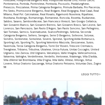
Poliscalve
,
Polisportiva Bergamo Alta
,
Polisportiva Nuova Orio
,
Ponte Calcio
,
Ponteranica
,
Pontida
,
Pontirolese
,
Pontisola
,
Pozzuolo
,
Pradalunghese
,
Presezzo
,
Prezzatese
,
Prima Categoria Bergamo
,
Primula Barbata
,
Pro Piacenza
,
Pro Sesto
,
Promozione Bergamo
,
Real Bolgare
,
Real Borgogna
,
Real Casal
,
Real
Milano
,
Real Pol. Calcinatese
,
Real Rovato
,
Rigamonti Nuvolera
,
Ripaltese
,
Rivoltana
,
Rodengo
,
Romanengo
,
Romanese
,
Roncola
,
Rovetta
,
Rudianese
,
Sabbio
,
Saiano
,
Sambonifacese
,
San Francesco Virescit
,
San Giorgio Cellatica
,
San Giovanni Bianco
,
San Giovanni Bienno
,
San Giovanni Bosco
,
San Leone
,
San
Lorenzo
,
San Pancrazio
,
San Paolo D'Argon
,
San Paolo Soncino
,
San Pellegrino
,
San Tomaso
,
Sarnico
,
Scannabuese
,
ScanzoPedrengo
,
Sebinia
,
Seconda
Categoria Bergamo
,
Sellero
,
Seregno
,
Serie D Bergamo
,
Solleone
,
Solzese
,
Sondrio
,
Soresinese
,
Sorisolese
,
Sovere
,
Spinese
,
Sporting Adda Bottanuco
,
Sporting Leb
,
Sporting Tlc
,
Sporting Valentino Mazzola
,
Stezzanese
,
Suisio
,
Tavernola
,
Terza Categoria Bergamo
,
Torre De' Roveri
,
Trescore Cremasco
,
Trevigliese
,
Tribiano
,
Tribulina
,
Ubialese
,
Unica Futura
,
Unitas Coccaglio
,
United
Urgnano
,
Uso Zanica
,
Utd Urgnano
,
Valcalepio
,
Valle Imagna
,
Vallecamonica
,
Valserina
,
Valtrighe
,
Verdellinese
,
Verdello
,
Vertovese
,
Vidalengo
,
Villa D'adda
,
Villa d'Almè Val Brembana
,
Villa D'ogna
,
Villa Valle
,
Villese
,
Villongo
,
Virtus
Lovere
,
Virtus Oratorio Gazzaniga
,
Virtus Oratorio Petosino
,
Voluntas Osio
,
Zogno
98
LEGGI TUTTO