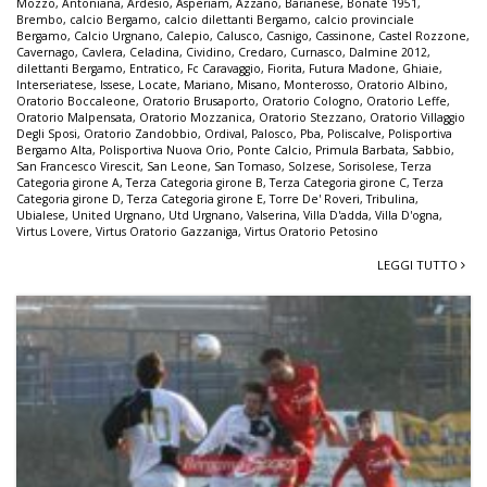
Mozzo
,
Antoniana
,
Ardesio
,
Asperiam
,
Azzano
,
Barianese
,
Bonate 1951
,
Brembo
,
calcio Bergamo
,
calcio dilettanti Bergamo
,
calcio provinciale
Bergamo
,
Calcio Urgnano
,
Calepio
,
Calusco
,
Casnigo
,
Cassinone
,
Castel Rozzone
,
Cavernago
,
Cavlera
,
Celadina
,
Cividino
,
Credaro
,
Curnasco
,
Dalmine 2012
,
dilettanti Bergamo
,
Entratico
,
Fc Caravaggio
,
Fiorita
,
Futura Madone
,
Ghiaie
,
Interseriatese
,
Issese
,
Locate
,
Mariano
,
Misano
,
Monterosso
,
Oratorio Albino
,
Oratorio Boccaleone
,
Oratorio Brusaporto
,
Oratorio Cologno
,
Oratorio Leffe
,
Oratorio Malpensata
,
Oratorio Mozzanica
,
Oratorio Stezzano
,
Oratorio Villaggio
Degli Sposi
,
Oratorio Zandobbio
,
Ordival
,
Palosco
,
Pba
,
Poliscalve
,
Polisportiva
Bergamo Alta
,
Polisportiva Nuova Orio
,
Ponte Calcio
,
Primula Barbata
,
Sabbio
,
San Francesco Virescit
,
San Leone
,
San Tomaso
,
Solzese
,
Sorisolese
,
Terza
Categoria girone A
,
Terza Categoria girone B
,
Terza Categoria girone C
,
Terza
Categoria girone D
,
Terza Categoria girone E
,
Torre De' Roveri
,
Tribulina
,
Ubialese
,
United Urgnano
,
Utd Urgnano
,
Valserina
,
Villa D'adda
,
Villa D'ogna
,
Virtus Lovere
,
Virtus Oratorio Gazzaniga
,
Virtus Oratorio Petosino
LEGGI TUTTO