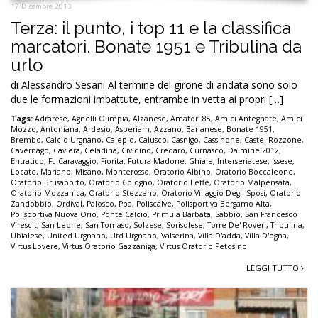
17 Dicembre 2013
Terza: il punto, i top 11 e la classifica
marcatori. Bonate 1951 e Tribulina da
urlo
di Alessandro Sesani Al termine del girone di andata sono solo
due le formazioni imbattute, entrambe in vetta ai propri […]
Tags:
Adrarese
,
Agnelli Olimpia
,
Alzanese
,
Amatori 85
,
Amici Antegnate
,
Amici
Mozzo
,
Antoniana
,
Ardesio
,
Asperiam
,
Azzano
,
Barianese
,
Bonate 1951
,
Brembo
,
Calcio Urgnano
,
Calepio
,
Calusco
,
Casnigo
,
Cassinone
,
Castel Rozzone
,
Cavernago
,
Cavlera
,
Celadina
,
Cividino
,
Credaro
,
Curnasco
,
Dalmine 2012
,
Entratico
,
Fc Caravaggio
,
Fiorita
,
Futura Madone
,
Ghiaie
,
Interseriatese
,
Issese
,
Locate
,
Mariano
,
Misano
,
Monterosso
,
Oratorio Albino
,
Oratorio Boccaleone
,
Oratorio Brusaporto
,
Oratorio Cologno
,
Oratorio Leffe
,
Oratorio Malpensata
,
Oratorio Mozzanica
,
Oratorio Stezzano
,
Oratorio Villaggio Degli Sposi
,
Oratorio
Zandobbio
,
Ordival
,
Palosco
,
Pba
,
Poliscalve
,
Polisportiva Bergamo Alta
,
Polisportiva Nuova Orio
,
Ponte Calcio
,
Primula Barbata
,
Sabbio
,
San Francesco
Virescit
,
San Leone
,
San Tomaso
,
Solzese
,
Sorisolese
,
Torre De' Roveri
,
Tribulina
,
Ubialese
,
United Urgnano
,
Utd Urgnano
,
Valserina
,
Villa D'adda
,
Villa D'ogna
,
Virtus Lovere
,
Virtus Oratorio Gazzaniga
,
Virtus Oratorio Petosino
LEGGI TUTTO