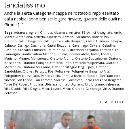
lanciatissimo
Anche la Terza Categoria incappa nell’ostacolo rappresentato
dalla nebbia, sono ben sei le gare rinviate, quattro delle quali nel
Girone […]
Tags:
Adrarese
,
Agnelli Olimpia
,
Alzanese
,
Amatori 85
,
Amici Antegnate
,
Amici
Mozzo
,
Antoniana
,
Ardesio
,
Asperiam
,
Azzano
,
Barianese
,
Bonate 1951
,
Brembo
,
calcio Bergamo
,
calcio provinciale Bergamo
,
Calcio Urgnano
,
Calepio
,
Calusco
,
Casnigo
,
Cassinone
,
Castel Rozzone
,
Cavernago
,
Cavlera
,
Celadina
,
Cividino
,
Credaro
,
Curnasco
,
Dalmine 2012
,
dilettanti Bergamo
,
Entratico
,
Fc
Caravaggio
,
Fiorita
,
Futura Madone
,
Ghiaie
,
Interseriatese
,
Issese
,
Locate
,
Mariano
,
Misano
,
Monterosso
,
Oratorio Albino
,
Oratorio Boccaleone
,
Oratorio
Brusaporto
,
Oratorio Cologno
,
Oratorio Leffe
,
Oratorio Malpensata
,
Oratorio
Mozzanica
,
Oratorio Stezzano
,
Oratorio Villaggio Degli Sposi
,
Oratorio
Zandobbio
,
Ordival
,
Palosco
,
Pba
,
Poliscalve
,
Polisportiva Bergamo Alta
,
Polisportiva Nuova Orio
,
Ponte Calcio
,
Primula Barbata
,
Sabbio
,
San Francesco
Virescit
,
San Leone
,
San Tomaso
,
Solzese
,
Sorisolese
,
Terza Categoria Bergamo
,
Torre De' Roveri
,
Tribulina
,
Ubialese
,
United Urgnano
,
Utd Urgnano
,
Valserina
,
Villa D'adda
,
Villa D'ogna
,
Virtus Lovere
,
Virtus Oratorio Gazzaniga
,
Virtus Oratorio
Petosino
LEGGI TUTTO