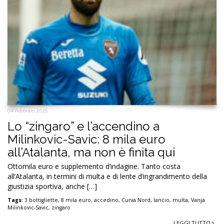
04 Febbraio 2025
Lo “zingaro” e l’accendino a
Milinkovic-Savic: 8 mila euro
all’Atalanta, ma non è finita qui
Ottomila euro e supplemento d’indagine. Tanto costa
all’Atalanta, in termini di multa e di lente d’ingrandimento della
giustizia sportiva, anche […]
Tags:
3 bottigliette
,
8 mila euro
,
accedino
,
Curva Nord
,
lancio
,
multa
,
Vanja
Milinkovic-Savic
,
zingaro
LEGGI TUTTO