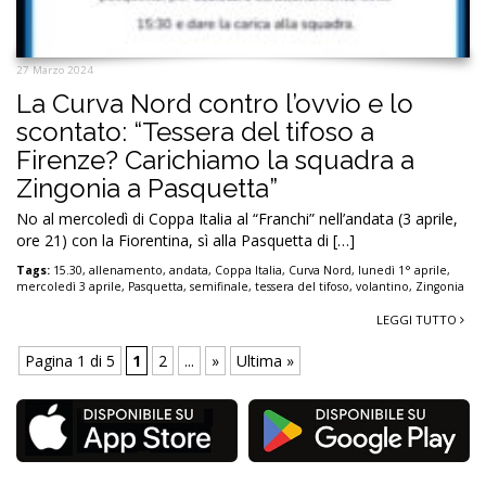
27 Marzo 2024
La Curva Nord contro l’ovvio e lo
scontato: “Tessera del tifoso a
Firenze? Carichiamo la squadra a
Zingonia a Pasquetta”
No al mercoledì di Coppa Italia al “Franchi” nell’andata (3 aprile,
ore 21) con la Fiorentina, sì alla Pasquetta di […]
Tags:
15.30
,
allenamento
,
andata
,
Coppa Italia
,
Curva Nord
,
lunedì 1° aprile
,
mercoledì 3 aprile
,
Pasquetta
,
semifinale
,
tessera del tifoso
,
volantino
,
Zingonia
LEGGI TUTTO
Pagina 1 di 5
1
2
...
»
Ultima »