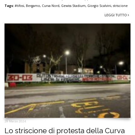
Tags:
#tifosi
,
Bergamo
,
Curva Nord
,
Gewiss Stadium
,
Giorgio Scalvini
,
striscione
LEGGI TUTTO
29 Marzo 2024
Lo striscione di protesta della Curva