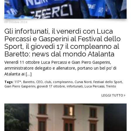
09 Ottobre 2024
Gli infortunati, il venerdì con Luca
Percassi e Gasperini al Festival dello
Sport, il giovedì 17 il compleanno al
Baretto: news dal mondo Atalanta
Venerdì 11 ottobre Luca Percassi e Gian Piero Gasperini,
amministratore delegato e allenatore, portano un bel po’ di
Atalanta ai […]
Tags:
117°
,
Baretto
,
CEO
,
club
,
compleanno
,
Curva Nord
,
Festival dello Sport
,
Gian Piero Gasperini
,
giovedì 17 ottobre
,
infortunati
,
Luca Percassi
,
Trento
LEGGI TUTTO