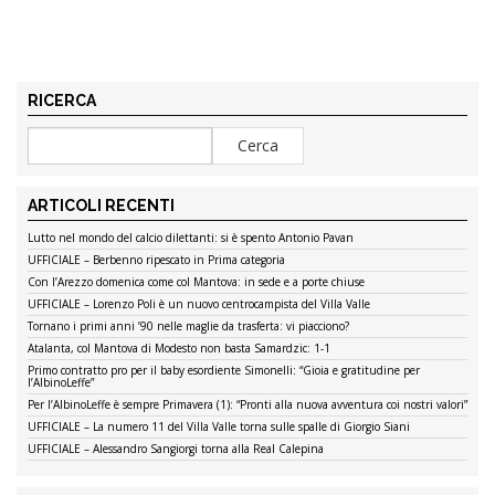
RICERCA
ARTICOLI RECENTI
Lutto nel mondo del calcio dilettanti: si è spento Antonio Pavan
UFFICIALE – Berbenno ripescato in Prima categoria
Con l’Arezzo domenica come col Mantova: in sede e a porte chiuse
UFFICIALE – Lorenzo Poli è un nuovo centrocampista del Villa Valle
Tornano i primi anni ’90 nelle maglie da trasferta: vi piacciono?
Atalanta, col Mantova di Modesto non basta Samardzic: 1-1
Primo contratto pro per il baby esordiente Simonelli: “Gioia e gratitudine per
l’AlbinoLeffe”
Per l’AlbinoLeffe è sempre Primavera (1): “Pronti alla nuova avventura coi nostri valori”
UFFICIALE – La numero 11 del Villa Valle torna sulle spalle di Giorgio Siani
UFFICIALE – Alessandro Sangiorgi torna alla Real Calepina