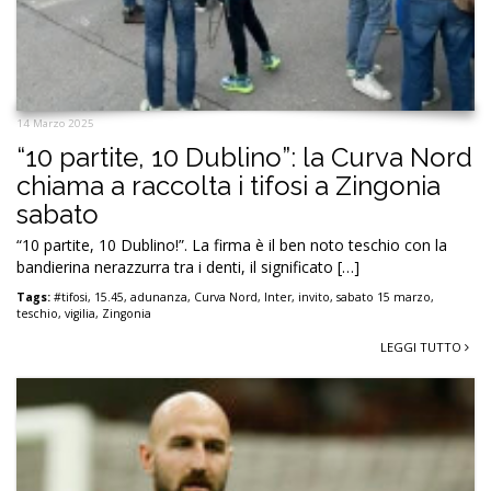
14 Marzo 2025
“10 partite, 10 Dublino”: la Curva Nord
chiama a raccolta i tifosi a Zingonia
sabato
“10 partite, 10 Dublino!”. La firma è il ben noto teschio con la
bandierina nerazzurra tra i denti, il significato […]
Tags:
#tifosi
,
15.45
,
adunanza
,
Curva Nord
,
Inter
,
invito
,
sabato 15 marzo
,
teschio
,
vigilia
,
Zingonia
LEGGI TUTTO