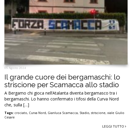
05 Agosto 2024
Il grande cuore dei bergamaschi: lo
striscione per Scamacca allo stadio
A Bergamo chi gioca nell’Atalanta diventa bergamasco tra i
bergamaschi. Lo hanno confermato i tifosi della Curva Nord
che, sulla […]
Tags:
crociato
,
Curva Nord
,
Gianluca Scamacca
,
Stadio
,
striscione
,
viale Giulio
Cesare
LEGGI TUTTO